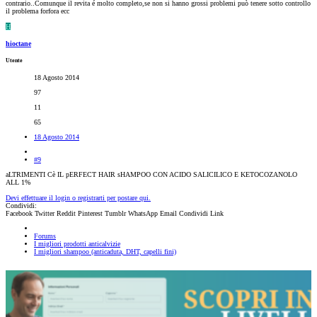
contrario..Comunque il revita é molto completo,se non si hanno grossi problemi può tenere sotto controllo
il problema forfora ecc
H
hioctane
Utente
18 Agosto 2014
97
11
65
18 Agosto 2014
#9
aLTRIMENTI Cè IL pERFECT HAIR sHAMPOO CON ACIDO SALICILICO E KETOCOZANOLO
ALL 1%
Devi effettuare il login o registrarti per postare qui.
Condividi:
Facebook
Twitter
Reddit
Pinterest
Tumblr
WhatsApp
Email
Condividi
Link
Forums
I migliori prodotti anticalvizie
I migliori shampoo (anticaduta, DHT, capelli fini)