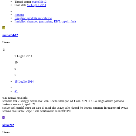
Thread starter
mario75b12
Start date
15 Luglio 2014
Forums
I migliori prodotti anticalvizie
I migliori shampoo (anticaduta, DHT, capelli fini)
M
mario75b12
Utente
7 Luglio 2014
19
0
5
15 Luglio 2014
#1
ciao ragazzi una info:
secondo voi 2 lavaggi settimanali con Revita shampoo ed 1 con NIZORAL a lungo andare possono
insieme seccare i capelli ??
scrivo così perché dopo un paio di mesi che usavo solo nizoral ho dovuto smettere in quanto mi aveva
seccato così tanto i capelli che sembravano la metà[
!][V]
K
kiske202
Utente