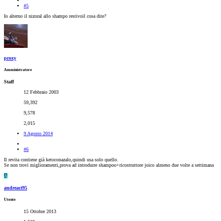
#5
Io alterno il nizoral allo shampo restivoil cosa dite?
proxy
Amministratore
Staff
12 Febbraio 2003
59,392
9,578
2,015
9 Agosto 2014
#6
Il revita contiene già ketoconazalo,quindi usa solo quello.
Se non trovi miglioramenti,prova ad introdurre shampoo+ricostruttore joico almeno due volte a settimana
A
andreact95
Utente
15 Ottobre 2013