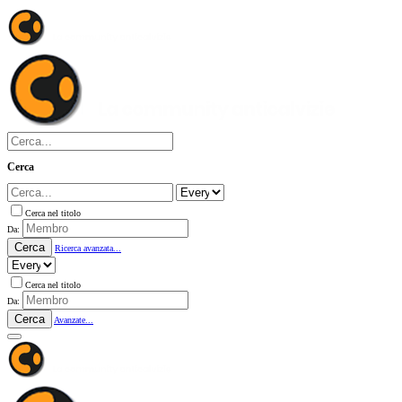
Cerca
Cerca nel titolo
Da:
Cerca
Ricerca avanzata...
Cerca nel titolo
Da:
Cerca
Avanzate...