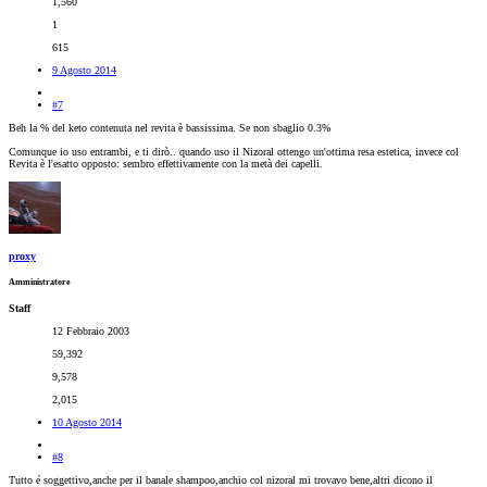
1,560
1
615
9 Agosto 2014
#7
Beh la % del keto contenuta nel revita è bassissima. Se non sbaglio 0.3%
Comunque io uso entrambi, e ti dirò.. quando uso il Nizoral ottengo un'ottima resa estetica, invece col
Revita è l'esatto opposto: sembro effettivamente con la metà dei capelli.
proxy
Amministratore
Staff
12 Febbraio 2003
59,392
9,578
2,015
10 Agosto 2014
#8
Tutto é soggettivo,anche per il banale shampoo,anchio col nizoral mi trovavo bene,altri dicono il