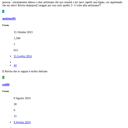
proscar...sinceramente adesso e due settimane che uso nizoral e mi lasci capelli una figata..sto aspettando
che mi arrivi Revita shampoo[
] magari poi uso solo quello 2- 3 volte alla settimana??
A
andreact95
Utente
15 Ottobre 2013
1,560
1
615
15 Luglio 2014
#4
Il Revita che io sappia è molto delicato
R
rod80
Utente
9 Agosto 2014
28
0
15
9 Agosto 2014