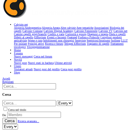
Calvizie.net
Alopecia Androgenetica
Alopecia Areata
Altre calvizie
Aree tematiche
Associazioni
Biologia dei
capelli
Calvizie Comune
Calvizie Digital Academy
Calvizie Femminile
Calvizie TV
Calvizie.net
Canizie capelli grigi/bianchi
Credits e varie
Curiosità e gossip
Diagnosi e terapia
Dieta e capelli
Difetti al capello
Effluvium
Eventi e Incontri
Featured
Forfora e Pidocchi
I migliori prodotti
anticalvizie
Igiene e cura
Infoltimenti non chirurgici
Interviste
Ipertricosi/Irsutismo
Isolinea
LLLT
Per iniziare
Principi attivi
Ricerca e futuro
Telogen Effluvium
Trapianto di capelli
Trattamenti
tricologici
Tricopigmentazione
Home
Forums
Nuovi messaggi
Cerca nel forum
Novità
Nuovi post
Nuovi stati in bacheca
Ultime attività
Utenti
Visitatori attuali
Nuovi post del profilo
Cerca post profilo
Shop
Accedi
Registrati
Cerca
Cerca nel titolo
Da:
Cerca
Ricerca avanzata...