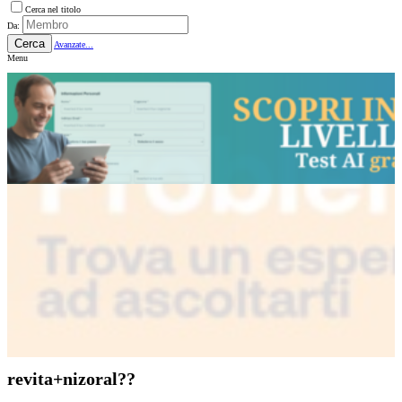
Cerca nel titolo
Da:
Cerca
Avanzate...
Menu
revita+nizoral??