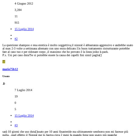
4 Giugno 2012
3,284
11
915
15 Luglio 2014
#2
La questione shampoo e resa estetica è molto soggettiva,il nizoral è abbastanza aggressivo e andrebbe usato
al max 2-3 volte a settimana alternato con uno extra delicato.Un buon trattamento ristrutturante potrebbe
fare al caso tuo e per ridonare corpo ,il massimo che ho provato è la linea joiko k-pack.
P.s. Usi per caso duta?Se si potrebbe essere la causa dei capelli fini simil paglia[
]
M
mario75b12
Utente
7 Luglio 2014
19
0
5
15 Luglio 2014
#3
sarà 10 giorni che uso duta[
]usato per 10 anni finasteride ma ultimamente sembrava non mi facesse più
nulla...quel effetto il Nizoral me lo faceva circa 2 mesi fa quando forse non usavo più neanche