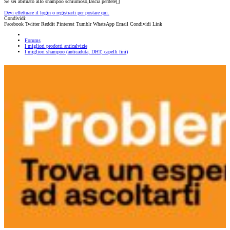
Se sei abituato allo shampoo schiumoso,lascia perdere[
]
Devi effettuare il login o registrarti per postare qui.
Condividi:
Facebook
Twitter
Reddit
Pinterest
Tumblr
WhatsApp
Email
Condividi
Link
Forums
I migliori prodotti anticalvizie
I migliori shampoo (anticaduta, DHT, capelli fini)