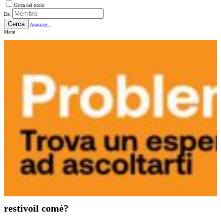
Cerca nel titolo
Da:
Cerca
Avanzate...
Menu
restivoil comè?