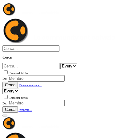
Cerca
Cerca nel titolo
Da:
Cerca
Ricerca avanzata...
Cerca nel titolo
Da:
Cerca
Avanzate...