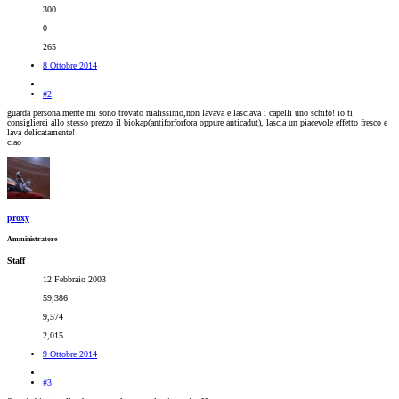
300
0
265
8 Ottobre 2014
#2
guarda personalmente mi sono trovato malissimo,non lavava e lasciava i capelli uno schifo! io ti
consiglierei allo stesso prezzo il biokap(antiforforfora oppure anticadut), lascia un piacevole effetto fresco e
lava delicatamente!
ciao
proxy
Amministratore
Staff
12 Febbraio 2003
59,386
9,574
2,015
9 Ottobre 2014
#3