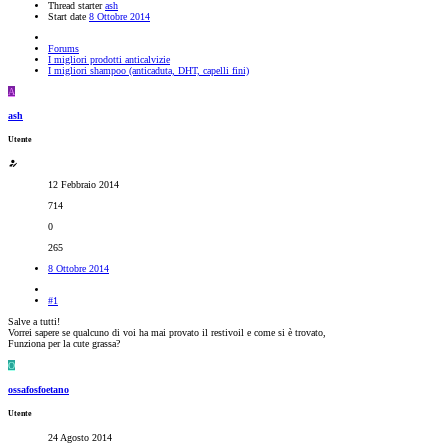
Thread starter
ash
Start date
8 Ottobre 2014
Forums
I migliori prodotti anticalvizie
I migliori shampoo (anticaduta, DHT, capelli fini)
A
ash
Utente
12 Febbraio 2014
714
0
265
8 Ottobre 2014
#1
Salve a tutti!
Vorrei sapere se qualcuno di voi ha mai provato il restivoil e come si è trovato,
Funziona per la cute grassa?
O
ossafosfoetano
Utente
24 Agosto 2014