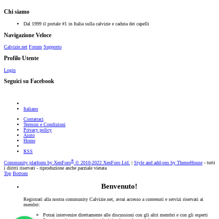
Chi siamo
Dal 1999 il portale #1 in Italia sulla calvizie e caduta dei capelli
Navigazione Veloce
Calvizie.net
Forum
Supporto
Profilo Utente
Login
Seguici su Facebook
Italiano
Contattaci
Termini e Condizioni
Privacy policy
Aiuto
Home
RSS
®
Community platform by XenForo
© 2010-2022 XenForo Ltd.
|
Style and add-ons by ThemeHouse
- tutti
i diritti riservati - riproduzione anche parziale vietata
Top
Bottom
Benvenuto!
Registrati alla nostra community Calvizie.net, avrai accesso a contenuti e servizi riservati ai
membri:
Potrai intervenire direttamente alle discussioni con gli altri membri e con gli esperti