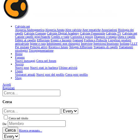
Calvizie.net
Alopecia Androgenetica
Alopecia Areata
Altre calvizie
Aree tematiche
Associazioni
Biologia dei
capelli
Calvizie Comune
Calvizie Digital Academy
Calvizie Femminile
Calvizie TV
Calvizie.net
Canizie capelli grigi/bianchi
Credits e varie
Curiosità e gossip
Diagnosi e terapia
Dieta e capelli
Difetti al capello
Effluvium
Eventi e Incontri
Featured
Forfora e Pidocchi
I migliori prodotti
anticalvizie
Igiene e cura
Infoltimenti non chirurgici
Interviste
Ipertricosi/Irsutismo
Isolinea
LLLT
Per iniziare
Principi attivi
Ricerca e futuro
Telogen Effluvium
Trapianto di capelli
Trattamenti
tricologici
Tricopigmentazione
Home
Forums
Nuovi messaggi
Cerca nel forum
Novità
Nuovi post
Nuovi stati in bacheca
Ultime attività
Utenti
Visitatori attuali
Nuovi post del profilo
Cerca post profilo
Shop
Accedi
Registrati
Cerca
Cerca nel titolo
Da:
Cerca
Ricerca avanzata...