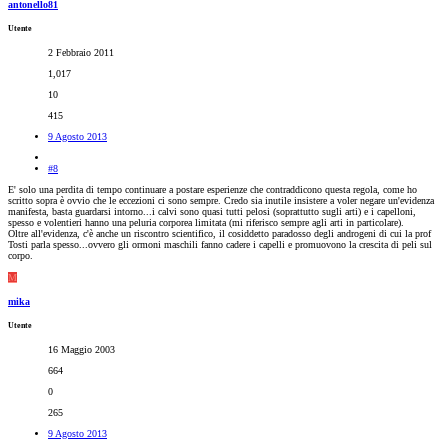
antonello81
Utente
2 Febbraio 2011
1,017
10
415
9 Agosto 2013
#8
E' solo una perdita di tempo continuare a postare esperienze che contraddicono questa regola, come ho
scritto sopra è ovvio che le eccezioni ci sono sempre. Credo sia inutile insistere a voler negare un'evidenza
manifesta, basta guardarsi intorno...i calvi sono quasi tutti pelosi (soprattutto sugli arti) e i capelloni,
spesso e volentieri hanno una peluria corporea limitata (mi riferisco sempre agli arti in particolare).
Oltre all'evidenza, c'è anche un riscontro scientifico, il cosiddetto paradosso degli androgeni di cui la prof
Tosti parla spesso...ovvero gli ormoni maschili fanno cadere i capelli e promuovono la crescita di peli sul
corpo.
M
mika
Utente
16 Maggio 2003
664
0
265
9 Agosto 2013