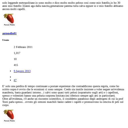
solo leggende metropolitane.io sono molto e dico molto molto peloso cosi come mio fratello,io ho 30
anni mio fratello 32anni aga dalla nascita,generazione paterna tutta calva eppure io e mio fratello abbiamo
ancora molti capelli.
antonello81
Utente
2 Febbraio 2011
1,017
10
415
9 Agosto 2013
#7
E' solo una perdita di tempo continuare a postare esperienze che contraddicono questa regola, come ho
scritto sopra è ovvio che le eccezioni ci sono sempre. Credo sia inutile insistere a voler negare un'evidenza
manifesta, basta guardarsi intorno...i calvi sono quasi tutti pelosi (soprattutto sugli arti) e i capelloni,
spesso e volentieri hanno una peluria corporea limitata (mi riferisco sempre agli arti in particolare).
Oltre all'evidenza, c'è anche un riscontro scientifico, il cosiddetto paradosso degli androgeni di cui la prof
Tosti parla spesso...ovvero gli ormoni maschili fanno cadere i capelli e promuovono la crescita di peli sul
corpo.