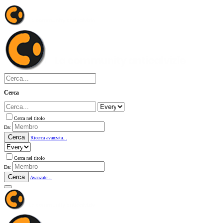
Cerca
Cerca nel titolo
Da:
Cerca
Ricerca avanzata...
Cerca nel titolo
Da:
Cerca
Avanzate...