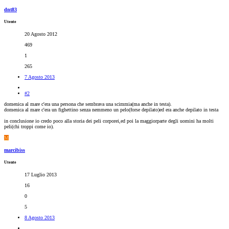
dnt83
Utente
20 Agosto 2012
469
1
265
7 Agosto 2013
#2
domenica al mare c'era una persona che sembrava una scimmia(ma anche in testa).
domenica al mare c'era un fighettino senza nemmeno un pelo(forse depilato)ed era anche depilato in testa
in conclusione io credo poco alla storia dei peli corporei,ed poi la maggiorparte degli uomini ha molti
peli(chi troppi come io).
M
marcibiss
Utente
17 Luglio 2013
16
0
5
8 Agosto 2013