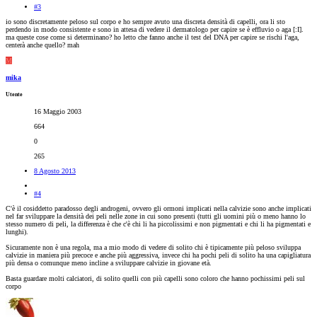
#3
io sono discretamente peloso sul corpo e ho sempre avuto una discreta densità di capelli, ora li sto
perdendo in modo consistente e sono in attesa di vedere il dermatologo per capire se è effluvio o aga [:I].
ma queste cose come si determinano? ho letto che fanno anche il test del DNA per capire se rischi l'aga,
centerà anche quello? mah
M
mika
Utente
16 Maggio 2003
664
0
265
8 Agosto 2013
#4
C'è il cosiddetto paradosso degli androgeni, ovvero gli ormoni implicati nella calvizie sono anche implicati
nel far sviluppare la densità dei peli nelle zone in cui sono presenti (tutti gli uomini più o meno hanno lo
stesso numero di peli, la differenza è che c'è chi li ha piccolissimi e non pigmentati e chi li ha pigmentati e
lunghi).
Sicuramente non è una regola, ma a mio modo di vedere di solito chi è tipicamente più peloso sviluppa
calvizie in maniera più precoce e anche più aggressiva, invece chi ha pochi peli di solito ha una capigliatura
più densa o comunque meno incline a sviluppare calvizie in giovane età.
Basta guardare molti calciatori, di solito quelli con più capelli sono coloro che hanno pochissimi peli sul
corpo