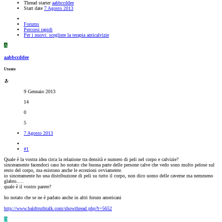
Thread starter
aabbccddee
Start date
7 Agosto 2013
Forums
Percorsi rapidi
Per i nuovi: scegliere la terapia anticalvizie
A
aabbccddee
Utente
9 Gennaio 2013
14
0
5
7 Agosto 2013
#1
Quale è la vostra idea circa la relazione tra densità e numero di peli nel corpo e calvizie?
sinceramente facendoci caso ho notato che buona parte delle persone calve che vedo sono molto pelose sul
resto del corpo, ma esistono anche le eccezioni ovviamente.
io sinceramente ho una distribuzione di peli su tutto il corpo, non dico uomo delle caverne ma nemmeno
glabro.....
quale è il vostro parere?
ho notato che se ne è parlato anche in altri forum americani
http://www.baldtruthtalk.com/showthread.php?t=5652
D