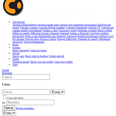
Calvizie.net
Alopecia Androgenetica
Alopecia Areata
Altre calvizie
Aree tematiche
Associazioni
Biologia dei
capelli
Calvizie Comune
Calvizie Digital Academy
Calvizie Femminile
Calvizie TV
Calvizie.net
Canizie capelli grigi/bianchi
Credits e varie
Curiosità e gossip
Diagnosi e terapia
Dieta e capelli
Difetti al capello
Effluvium
Eventi e Incontri
Featured
Forfora e Pidocchi
I migliori prodotti
anticalvizie
Igiene e cura
Infoltimenti non chirurgici
Interviste
Ipertricosi/Irsutismo
Isolinea
LLLT
Per iniziare
Principi attivi
Ricerca e futuro
Telogen Effluvium
Trapianto di capelli
Trattamenti
tricologici
Tricopigmentazione
Home
Forums
Nuovi messaggi
Cerca nel forum
Novità
Nuovi post
Nuovi stati in bacheca
Ultime attività
Utenti
Visitatori attuali
Nuovi post del profilo
Cerca post profilo
Shop
Accedi
Registrati
Cerca
Cerca nel titolo
Da:
Cerca
Ricerca avanzata...