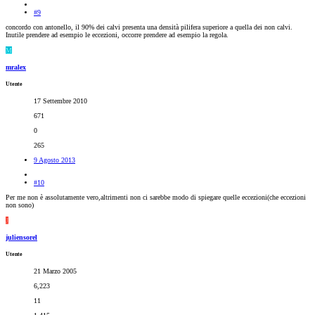
#9
concordo con antonello, il 90% dei calvi presenta una densità pilifera superiore a quella dei non calvi.
Inutile prendere ad esempio le eccezioni, occorre prendere ad esempio la regola.
M
mralex
Utente
17 Settembre 2010
671
0
265
9 Agosto 2013
#10
Per me non è assolutamente vero,altrimenti non ci sarebbe modo di spiegare quelle eccezioni(che eccezioni
non sono)
J
juliensorel
Utente
21 Marzo 2005
6,223
11