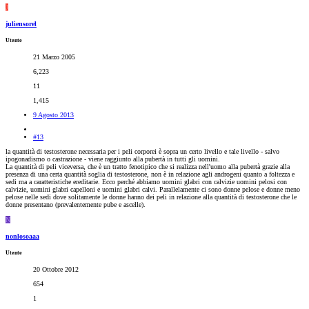
J
juliensorel
Utente
21 Marzo 2005
6,223
11
1,415
9 Agosto 2013
#13
la quantità di testosterone necessaria per i peli corporei è sopra un certo livello e tale livello - salvo
ipogonadismo o castrazione - viene raggiunto alla pubertà in tutti gli uomini.
La quantità di peli viceversa, che è un tratto fenotipico che si realizza nell'uomo alla pubertà grazie alla
presenza di una certa quantità soglia di testosterone, non è in relazione agli androgeni quanto a foltezza e
sedi ma a caratteristiche ereditarie. Ecco perché abbiamo uomini glabri con calvizie uomini pelosi con
calvizie, uomini glabri capelloni e uomini glabri calvi. Parallelamente ci sono donne pelose e donne meno
pelose nelle sedi dove solitamente le donne hanno dei peli in relazione alla quantità di testosterone che le
donne presentano (prevalentemente pube e ascelle).
N
nonlosoaaa
Utente
20 Ottobre 2012
654
1