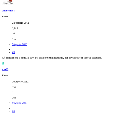
antonello81
Utente
2 Febbraio 2011
1,017
10
415
9 Agosto 2013
#5
C'è correlazione e come, il 90% dei calvi presenta irsutismo, poi ovviamente ci sono le eccezioni.
D
dnt83
Utente
20 Agosto 2012
469
1
265
9 Agosto 2013
#6