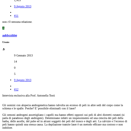
1,415
9 Agosto 2013
#11
non c'è nessuna relazione.
A
aabbccddee
Utente
9 Gennaio 2013
14
0
5
9 Agosto 2013
#12
Intervista esclusiva alla Prof. Antonella Tosti
Gli uomini con alopecia androgenetica hanno talvolta un eccesso di peli in altre sedi del corpo come la
schiena e le spalle. Perche? E’ possibile eliminarli con il laser?
Gli ormoni androgeni assottigliano i capelli ma hanno effetti opposti sui peli di altri distretti cutanei (si
parla di paradosso degli androgeni). Determinano infatti un inspessimento ed una crescita dei peli della
barba, delle ascelle, del pube ed in alcuni soggetti dei peli del tronco e degli arti. La calvizie e l’eccesso di
peli hanno quindi una stessa causa. La depilazione tramite laser è un metodo efficace ma costoso e non
indolore.