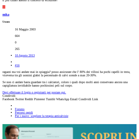
È più chiaro adesso il concetto di eccezione?
M
mika
Utente
16 Maggio 2003
664
0
265
10 Agosto 2013
#16
ragazzi ma voi andate mai in spiaggia? posso assicurare che l' 80% dei villosi ha pochi capelli in testa,
viceversa tra gli uomini glabri la percentuale di calvi scende a max 20-30%.
Se non ci andate basta guardare tra i calciatori, coloro i quali dopo molti anni conservano ancora una
capigliatura invidiabile hanno pochissimi peli sul corpo.
Devi effettuare il login o registrarti per postare qui.
Condividi:
Facebook
Twitter
Reddit
Pinterest
Tumblr
WhatsApp
Email
Condividi
Link
Forums
Percorsi rapidi
Per i nuovi: scegliere la terapia anticalvizie