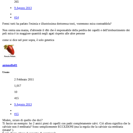
265
9 Agosto 2013
#14
Fermi tutti ha parlato l'esimia e illustrissima dottoressa tosti, vorremmo mica contraddirla?
Non centra una mazza, d'altronde il dht che è responsabile della perdita dei capelli e dell'irrobustimento dei
peli mica è in maggiore quantità negli agati rispetto alle altre persone
come si dice nel post sopra, è solo genetica
antonello81
Utente
2 Febbraio 2011
1,017
10
415
9 Agosto 2013
#15
Mralex, sicuro di quello che dici?
Ti faccio un esempio: ho 2 amici pieni di capelli con padri completamente calvi. Ciò allora significa che la
calvizie non è ereditaria? Sono semplicemente ECCEZIONI (ma la regola che la calvizie sia ereditaria
rimane! ).