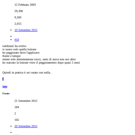
12 Febbraio 2003
59,396
9,583
2,015
19 Settembre 2015
#10
soleluna1 ha scritto:
si usavo solo quella lozione
ho peggiorato dove l'applicavo
fronte e tempie
niente solo alimentazione cocco, semi di zucca non uso altro
ho staccato la lozione visto il peggioramento dopo quasi 5 mesi
Quindi in pratica ti sei curato con nulla..
J
jato
Utente
21 Settembre 2012
184
2
165
20 Settembre 2015