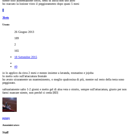
niente solo alimentazione cocco, semi di zucca non uso altro
ho staccato la lozione visto il peggioramento dopo quasi 5 mesi
3
3bets
Utente
26 Giugno 2013
189
2
165
18 Settembre 2015
#9
io lo applico da circa 2 mesi e mezzo insieme a lavanda, rosmarino e jojoba
lo metto solo sull'attaccatura frontale
ho avuto sicuramente un mantenimento, o meglio qualcosina di più, mentre sul resto della testa sono
peggiorato.
saltuariamente salto 1-2 giorni e metto gel di aloa vera o strutto, sempre sull'attaccatura, giusto per non
farmi mancare niente, non perché ci creda [8D]
proxy
Amministratore
Staff