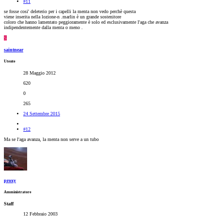
#11
se fosse cosi' deleterio per i capelli la menta non vedo perchè questa
viene inserita nella lozione-n .marlin è un grande sostenitore
coloro che hanno lamentato peggioramente è solo ed esclusivamente l'aga che avanza
indipendentemente dalla menta o meno .
S
saintnear
Utente
28 Maggio 2012
620
0
265
24 Settembre 2015
#12
Ma se l'aga avanza, la menta non serve a un tubo
proxy
Amministratore
Staff
12 Febbraio 2003