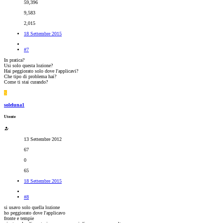
59,396
9,583
2,015
18 Settembre 2015
#7
In pratica?
Usi solo questa lozione?
Hai peggiorato solo dove l'applicavi?
Che tipo di problema hai?
Come ti stai curando?
S
soleluna1
Utente
13 Settembre 2012
67
0
65
18 Settembre 2015
#8
si usavo solo quella lozione
ho peggiorato dove l'applicavo
fronte e tempie