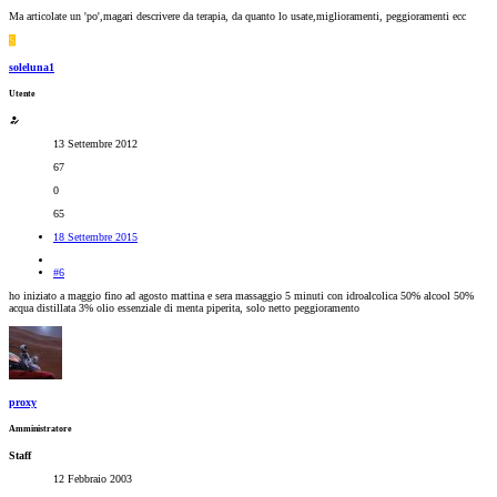
Ma articolate un 'po',magari descrivere da terapia, da quanto lo usate,miglioramenti, peggioramenti ecc
S
soleluna1
Utente
13 Settembre 2012
67
0
65
18 Settembre 2015
#6
ho iniziato a maggio fino ad agosto mattina e sera massaggio 5 minuti con idroalcolica 50% alcool 50%
acqua distillata 3% olio essenziale di menta piperita, solo netto peggioramento
proxy
Amministratore
Staff
12 Febbraio 2003