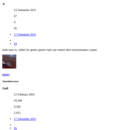
13 Settembre 2012
67
0
65
17 Settembre 2015
#4
male pure io, infatti ho aperto questo topic per sentire altre testimonianze e pareri
proxy
Amministratore
Staff
12 Febbraio 2003
59,396
9,583
2,015
17 Settembre 2015
#5