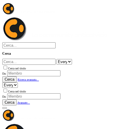
Cerca
Cerca nel titolo
Da:
Cerca
Ricerca avanzata...
Cerca nel titolo
Da:
Cerca
Avanzate...