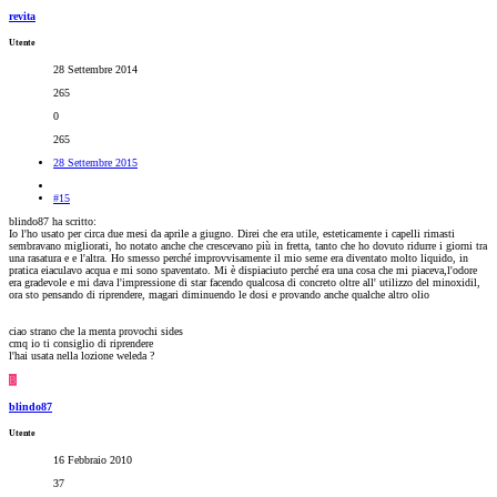
revita
Utente
28 Settembre 2014
265
0
265
28 Settembre 2015
#15
blindo87 ha scritto:
Io l'ho usato per circa due mesi da aprile a giugno. Direi che era utile, esteticamente i capelli rimasti
sembravano migliorati, ho notato anche che crescevano più in fretta, tanto che ho dovuto ridurre i giorni tra
una rasatura e e l'altra. Ho smesso perché improvvisamente il mio seme era diventato molto liquido, in
pratica eiaculavo acqua e mi sono spaventato. Mi è dispiaciuto perché era una cosa che mi piaceva,l'odore
era gradevole e mi dava l'impressione di star facendo qualcosa di concreto oltre all' utilizzo del minoxidil,
ora sto pensando di riprendere, magari diminuendo le dosi e provando anche qualche altro olio
ciao strano che la menta provochi sides
cmq io ti consiglio di riprendere
l'hai usata nella lozione weleda ?
B
blindo87
Utente
16 Febbraio 2010
37