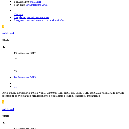
Thread starter
soleluna1
Start date
10 Settembre 2015
Forums
I migliori prodotti anticalvizie
Integratori, estratti naturali, vitamine & Co.
S
soleluna1
Utente
13 Settembre 2012
67
0
65
10 Settembre 2015
#1
Apro questa discussione perche vorrei sapere da tutti quelli che usano l'olio essenziale di menta le proprie
recensioni se avete avuto miglioramenti o peggiorato e quindi staccato il trattamento
S
soleluna1
Utente
13 Settembre 2012