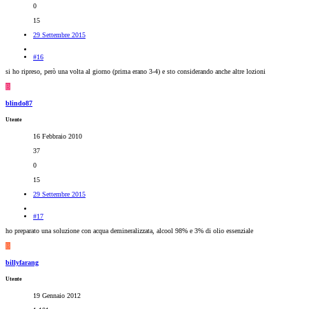
0
15
29 Settembre 2015
#16
si ho ripreso, però una volta al giorno (prima erano 3-4) e sto considerando anche altre lozioni
B
blindo87
Utente
16 Febbraio 2010
37
0
15
29 Settembre 2015
#17
ho preparato una soluzione con acqua demineralizzata, alcool 98% e 3% di olio essenziale
B
billyfarang
Utente
19 Gennaio 2012