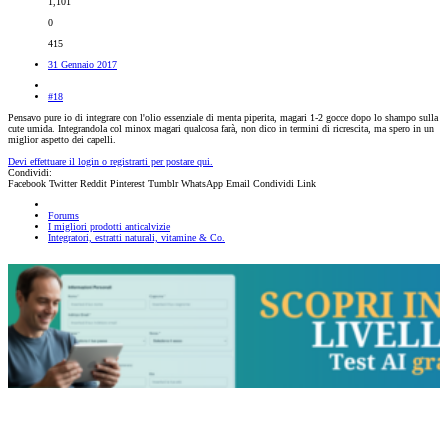
1,101
0
415
31 Gennaio 2017
#18
Pensavo pure io di integrare con l'olio essenziale di menta piperita, magari 1-2 gocce dopo lo shampo sulla
cute umida. Integrandola col minox magari qualcosa farà, non dico in termini di ricrescita, ma spero in un
miglior aspetto dei capelli.
Devi effettuare il login o registrarti per postare qui.
Condividi:
Facebook
Twitter
Reddit
Pinterest
Tumblr
WhatsApp
Email
Condividi
Link
Forums
I migliori prodotti anticalvizie
Integratori, estratti naturali, vitamine & Co.