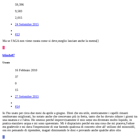
59,396
9,583
2,015
24 Settembre 2015
#13
Ma se l'AGA non viene curata come si deve,meglio lasciare anche la menta[
]
B
blindo87
Utente
16 Febbraio 2010
37
0
15
27 Settembre 2015
#14
Io l'ho usato per circa due mesi da aprile a giugno. Direi che era utile, esteticamente i capelli rimasti
sembravano migliorati, ho notato anche che crescevano più in fretta, tanto che ho dovuto ridurre i giorni tra
una rasatura e e l'altra. Ho smesso perché improvvisamente il mio seme era diventato molto liquido, in
pratica eiaculavo acqua e mi sono spaventato. Mi è dispiaciuto perché era una cosa che mi piaceva,l'odore
era gradevole e mi dava l'impressione di star facendo qualcosa di concreto oltre all' utilizzo del minoxidil,
ora sto pensando di riprendere, magari diminuendo le dosi e provando anche qualche altro olio
R