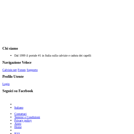
Chi siamo
Dal 1999 il portale #1 in Italia sulla calvizie e caduta dei capelli
Navigazione Veloce
Calvizie.net
Forum
Supporto
Profilo Utente
Login
Seguici su Facebook
Italiano
Contattaci
Termini e Condizioni
Privacy policy
Aiuto
Home
RSS