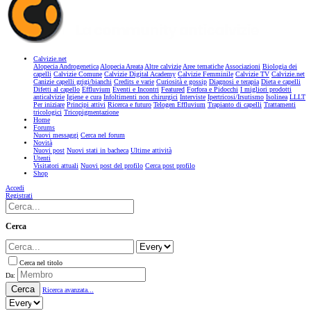
Calvizie.net
Alopecia Androgenetica
Alopecia Areata
Altre calvizie
Aree tematiche
Associazioni
Biologia dei
capelli
Calvizie Comune
Calvizie Digital Academy
Calvizie Femminile
Calvizie TV
Calvizie.net
Canizie capelli grigi/bianchi
Credits e varie
Curiosità e gossip
Diagnosi e terapia
Dieta e capelli
Difetti al capello
Effluvium
Eventi e Incontri
Featured
Forfora e Pidocchi
I migliori prodotti
anticalvizie
Igiene e cura
Infoltimenti non chirurgici
Interviste
Ipertricosi/Irsutismo
Isolinea
LLLT
Per iniziare
Principi attivi
Ricerca e futuro
Telogen Effluvium
Trapianto di capelli
Trattamenti
tricologici
Tricopigmentazione
Home
Forums
Nuovi messaggi
Cerca nel forum
Novità
Nuovi post
Nuovi stati in bacheca
Ultime attività
Utenti
Visitatori attuali
Nuovi post del profilo
Cerca post profilo
Shop
Accedi
Registrati
Cerca
Cerca nel titolo
Da:
Cerca
Ricerca avanzata...