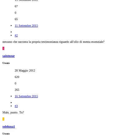
67
0
65
11 Settembre 2015
#2
nessuno che racconta la propria testimonianza riguardo all'olio di menta essenziale?
S
saintnear
Utente
28 Maggio 2012
620
0
265
16 Settembre 2015
#3
Male, punto. Tu?
S
soleluna1
Utente