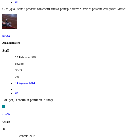
#1
Ciao ,quali sono i prodotti contenenti questo principio attivo? Dove si possono comprare? Grazie!
proxy
Amministratore
Staff
12 Febbraio 2003
59,386
9,574
2,015
14 Agosto 2014
#2
Folligen,Tricomin in primis sullo shop[
]
R
ron92
Utente
1 Febbraio 2014