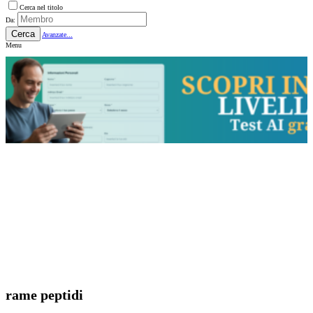
Cerca nel titolo
Da:
Cerca
Avanzate...
Menu
rame peptidi