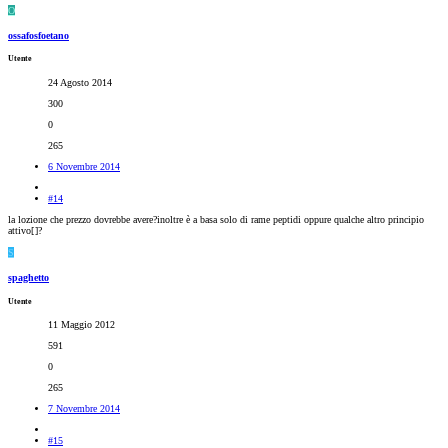
O
ossafosfoetano
Utente
24 Agosto 2014
300
0
265
6 Novembre 2014
#14
la lozione che prezzo dovrebbe avere?inoltre è a basa solo di rame peptidi oppure qualche altro principio
attivo[
]?
S
spaghetto
Utente
11 Maggio 2012
591
0
265
7 Novembre 2014
#15