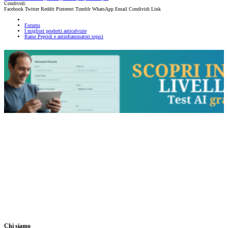
Condividi:
Facebook
Twitter
Reddit
Pinterest
Tumblr
WhatsApp
Email
Condividi
Link
Forums
I migliori prodotti anticalvizie
Rame Peptidi e antinfiammatori topici
Chi siamo