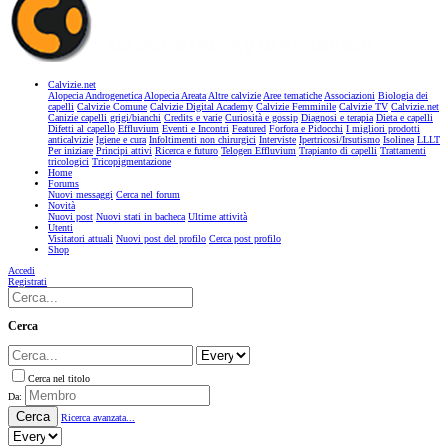
Calvizie.net
Alopecia Androgenetica
Alopecia Areata
Altre calvizie
Aree tematiche
Associazioni
Biologia dei
capelli
Calvizie Comune
Calvizie Digital Academy
Calvizie Femminile
Calvizie TV
Calvizie.net
Canizie capelli grigi/bianchi
Credits e varie
Curiosità e gossip
Diagnosi e terapia
Dieta e capelli
Difetti al capello
Effluvium
Eventi e Incontri
Featured
Forfora e Pidocchi
I migliori prodotti
anticalvizie
Igiene e cura
Infoltimenti non chirurgici
Interviste
Ipertricosi/Irsutismo
Isolinea
LLLT
Per iniziare
Principi attivi
Ricerca e futuro
Telogen Effluvium
Trapianto di capelli
Trattamenti
tricologici
Tricopigmentazione
Home
Forums
Nuovi messaggi
Cerca nel forum
Novità
Nuovi post
Nuovi stati in bacheca
Ultime attività
Utenti
Visitatori attuali
Nuovi post del profilo
Cerca post profilo
Shop
Accedi
Registrati
Cerca
Cerca nel titolo
Da:
Cerca
Ricerca avanzata...