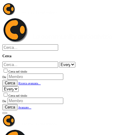
Cerca
Cerca nel titolo
Da:
Cerca
Ricerca avanzata...
Cerca nel titolo
Da:
Cerca
Avanzate...