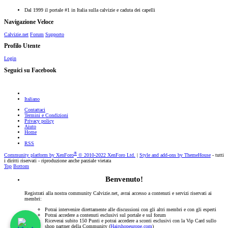
Dal 1999 il portale #1 in Italia sulla calvizie e caduta dei capelli
Navigazione Veloce
Calvizie.net
Forum
Supporto
Profilo Utente
Login
Seguici su Facebook
Italiano
Contattaci
Termini e Condizioni
Privacy policy
Aiuto
Home
RSS
®
Community platform by XenForo
© 2010-2022 XenForo Ltd.
|
Style and add-ons by ThemeHouse
- tutti
i diritti riservati - riproduzione anche parziale vietata
Top
Bottom
Benvenuto!
Registrati alla nostra community Calvizie.net, avrai accesso a contenuti e servizi riservati ai
membri:
Potrai intervenire direttamente alle discussioni con gli altri membri e con gli esperti
Potrai accedere a contenuti esclusivi sul portale e sul forum
Riceverai subito 150 Punti e potrai accedere a sconti esclusivi con la Vip Card sullo
shop partner della Community (
Hairshopeurope.com
)