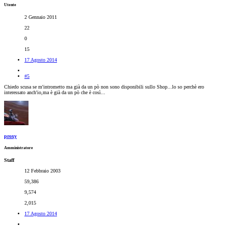
Utente
2 Gennaio 2011
22
0
15
17 Agosto 2014
#5
Chiedo scusa se m'intrometto ma già da un pò non sono disponibili sullo Shop...lo so perchè ero
interessato anch'io,ma è già da un pò che è così...
proxy
Amministratore
Staff
12 Febbraio 2003
59,386
9,574
2,015
17 Agosto 2014