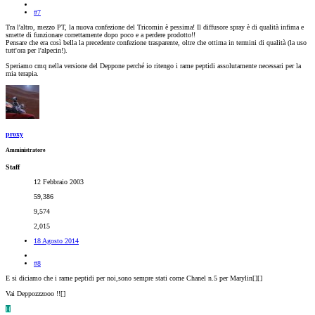
#7
Tra l'altro, mezzo PT, la nuova confezione del Tricomin è pessima! Il diffusore spray è di qualità infima e
smette di funzionare correttamente dopo poco e a perdere prodotto!!
Pensare che era così bella la precedente confezione trasparente, oltre che ottima in termini di qualità (la uso
tutt'ora per l'alpecin!).
Speriamo cmq nella versione del Deppone perché io ritengo i rame peptidi assolutamente necessari per la
mia terapia.
proxy
Amministratore
Staff
12 Febbraio 2003
59,386
9,574
2,015
18 Agosto 2014
#8
E si diciamo che i rame peptidi per noi,sono sempre stati come Chanel n.5 per Marylin[
][
]
Vai Deppozzzooo !![
]
H