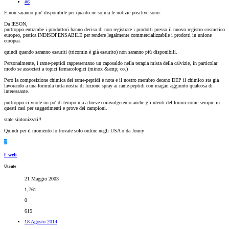
#6
E non saranno piu' disponibile per quanto ne so,ma le notizie positive sono:
Da IESON,
purtroppo entrambe i produttori hanno deciso di non registrare i prodotti presso il nuovo registro cosmetico
europeo, pratica INDISDPENSABILE per rendere legalmente commercializzabile i prodotti in unione
europea.
quindi quando saranno esauriti (tricomin è già esaurito) non saranno più disponibili.
Personalmente, i rame-peptidi rappresentano un caposaldo nella terapia mista della calvizie, in particolar
modo se associati a topici farmacologici (minox &amp; co.)
Però la composizione chimica dei rame-peptidi è nota e il nostro membro decano DEP il chimico sta già
lavorando a una formula tutta nostra di lozione spray ai rame-peptidi con magari aggiunto qualcosa di
interessante.
purtroppo ci vuole un po' di tempo ma a breve coinvolgeremo anche gli utenti del forum come sempre in
questi casi per suggerimenti e prove dei campioni.
state sintonizzati!!
Quindi per il momento lo trovate solo online negli USA o da Jonny
F
f_web
Utente
21 Maggio 2003
1,761
0
615
18 Agosto 2014