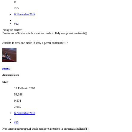
0
265
6 Novembre 2014
#12
Proxy ha scritto:
Presto uscira'finalmente la versione made in Italy con prezzi contenuti[
]
è uscita la versione made in italy a prezzi contenuti????
proxy
Amministratore
Staff
12 Febbraio 2003
59,386
9,574
2,015
6 Novembre 2014
#13
Non ancora purtroppo,ci vuole tempo e attendere la burocrazia Italiana[}
]