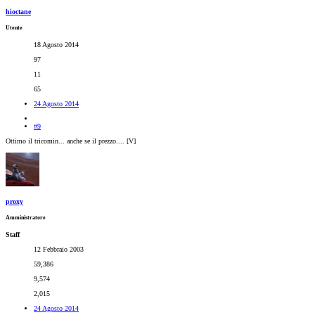
hioctane
Utente
18 Agosto 2014
97
11
65
24 Agosto 2014
#9
Ottimo il tricomin... anche se il prezzo.... [V]
proxy
Amministratore
Staff
12 Febbraio 2003
59,386
9,574
2,015
24 Agosto 2014