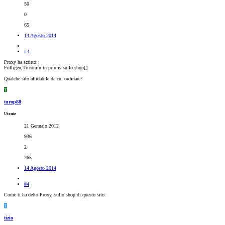
50
0
65
14 Agosto 2014
#3
Proxy ha scritto:
Folligen,Tricomin in primis sullo shop[
]
Qualche sito affidabile da cui ordinare?
T
turop88
Utente
21 Gennaio 2012
936
2
265
14 Agosto 2014
#4
Come ti ha detto Proxy, sullo shop di questo sito.
T
tizio