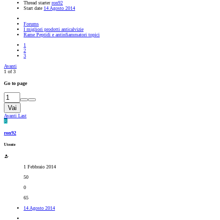
Thread starter
ron92
Start date
14 Agosto 2014
Forums
I migliori prodotti anticalvizie
Rame Peptidi e antinfiammatori topici
1
2
3
Avanti
1 of 3
Go to page
Vai
Avanti
Last
R
ron92
Utente
1 Febbraio 2014
50
0
65
14 Agosto 2014