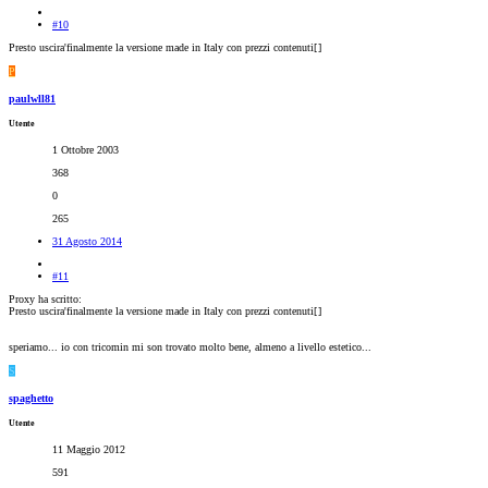
#10
Presto uscira'finalmente la versione made in Italy con prezzi contenuti[
]
P
paulwll81
Utente
1 Ottobre 2003
368
0
265
31 Agosto 2014
#11
Proxy ha scritto:
Presto uscira'finalmente la versione made in Italy con prezzi contenuti[
]
speriamo... io con tricomin mi son trovato molto bene, almeno a livello estetico...
S
spaghetto
Utente
11 Maggio 2012
591