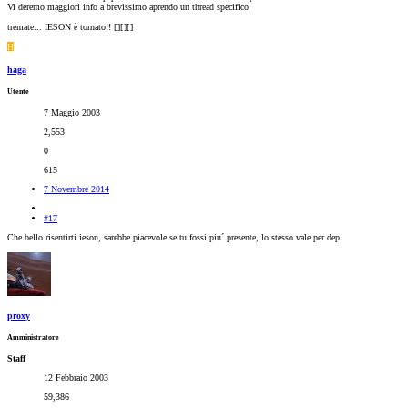
Vi deremo maggiori info a brevissimo aprendo un thread specifico
tremate... IESON è tornato!! [
][
][
]
H
haga
Utente
7 Maggio 2003
2,553
0
615
7 Novembre 2014
#17
Che bello risentirti ieson, sarebbe piacevole se tu fossi piu´ presente, lo stesso vale per dep.
proxy
Amministratore
Staff
12 Febbraio 2003
59,386