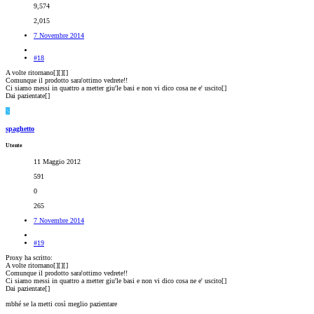
9,574
2,015
7 Novembre 2014
#18
A volte ritornano[
][
][
]
Comunque il prodotto sara'ottimo vedrete!!
Ci siamo messi in quattro a metter giu'le basi e non vi dico cosa ne e' uscito[
]
Dai pazientate[
]
S
spaghetto
Utente
11 Maggio 2012
591
0
265
7 Novembre 2014
#19
Proxy ha scritto:
A volte ritornano[
][
][
]
Comunque il prodotto sara'ottimo vedrete!!
Ci siamo messi in quattro a metter giu'le basi e non vi dico cosa ne e' uscito[
]
Dai pazientate[
]
mbhé se la metti così meglio pazientare