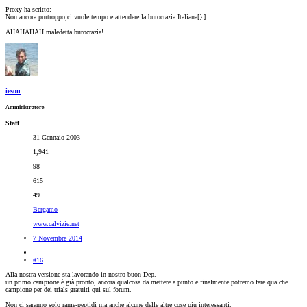
Proxy ha scritto:
Non ancora purtroppo,ci vuole tempo e attendere la burocrazia Italiana[}
]
AHAHAHAH maledetta burocrazia!
ieson
Amministratore
Staff
31 Gennaio 2003
1,941
98
615
49
Bergamo
www.calvizie.net
7 Novembre 2014
#16
Alla nostra versione sta lavorando in nostro buon Dep.
un primo campione è già pronto, ancora qualcosa da mettere a punto e finalmente potremo fare qualche
campione per dei trials gratuiti qui sul forum.
Non ci saranno solo rame-peptidi ma anche alcune delle altre cose più interessanti.