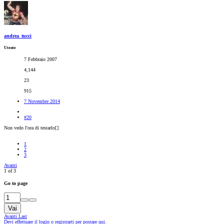
andrea_tucci
Utente
7 Febbraio 2007
4,144
23
915
7 Novembre 2014
#20
Non vedo l'ora di testarlo[
]
1
2
3
Avanti
1 of 3
Go to page
Vai
Avanti
Last
Devi effettuare il login o registrarti per postare qui.