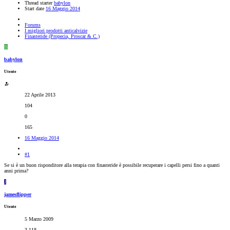
Thread starter
babylon
Start date
16 Maggio 2014
Forums
I migliori prodotti anticalvizie
Finasteride (Propecia, Proscar & C.)
B
babylon
Utente
22 Aprile 2013
104
0
165
16 Maggio 2014
#1
Se si è un buon risponditore alla terapia con finasteride è possibile recuperare i capelli persi fino a quanti
anni prima?
J
jamesflipper
Utente
5 Marzo 2009
3,118