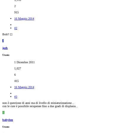
2
915
16 Maggio 2014
#2
Boh!! [
]
J
joeh
Utente
1 Dicembre 2011
1,027
6
415
16 Maggio 2014
#3
non è questione di anni ma di livello di miniaturizzazione...
con le cure è possibile recuperare fino a due gradi di displasia...
B
babylon
Utente