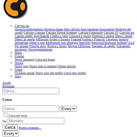
Calvizie.net
Alopecia Androgenetica
Alopecia Areata
Altre calvizie
Aree tematiche
Associazioni
Biologia dei
capelli
Calvizie Comune
Calvizie Digital Academy
Calvizie Femminile
Calvizie TV
Calvizie.net
Canizie capelli grigi/bianchi
Credits e varie
Curiosità e gossip
Diagnosi e terapia
Dieta e capelli
Difetti al capello
Effluvium
Eventi e Incontri
Featured
Forfora e Pidocchi
I migliori prodotti
anticalvizie
Igiene e cura
Infoltimenti non chirurgici
Interviste
Ipertricosi/Irsutismo
Isolinea
LLLT
Per iniziare
Principi attivi
Ricerca e futuro
Telogen Effluvium
Trapianto di capelli
Trattamenti
tricologici
Tricopigmentazione
Home
Forums
Nuovi messaggi
Cerca nel forum
Novità
Nuovi post
Nuovi stati in bacheca
Ultime attività
Utenti
Visitatori attuali
Nuovi post del profilo
Cerca post profilo
Shop
Accedi
Registrati
Cerca
Cerca nel titolo
Da:
Cerca
Ricerca avanzata...