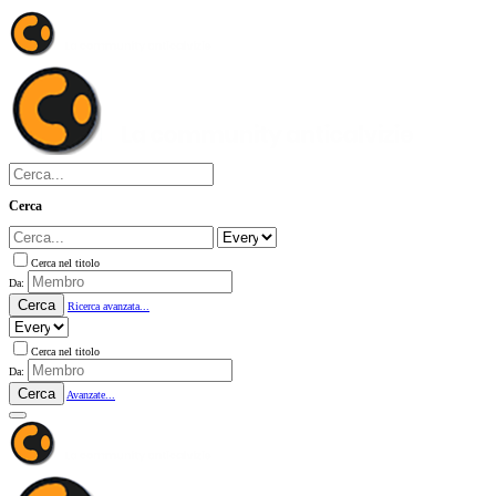
Cerca
Cerca nel titolo
Da:
Cerca
Ricerca avanzata...
Cerca nel titolo
Da:
Cerca
Avanzate...