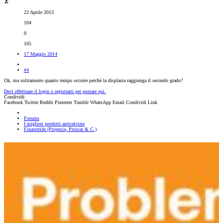
22 Aprile 2013
104
0
165
17 Maggio 2014
#4
Ok, ma solitamente quanto tempo occorre perchè la displasia raggiunga il secondo grado?
Devi effettuare il login o registrarti per postare qui.
Condividi:
Facebook
Twitter
Reddit
Pinterest
Tumblr
WhatsApp
Email
Condividi
Link
Forums
I migliori prodotti anticalvizie
Finasteride (Propecia, Proscar & C.)