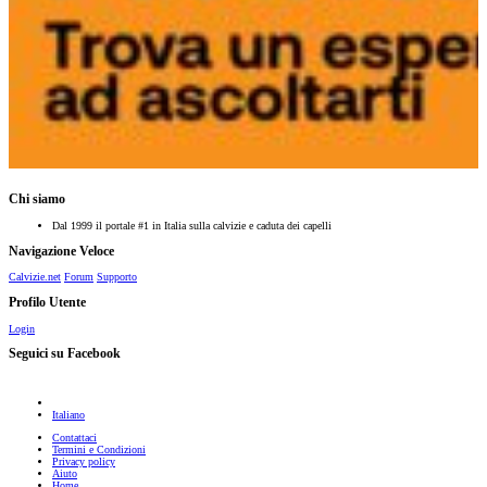
Chi siamo
Dal 1999 il portale #1 in Italia sulla calvizie e caduta dei capelli
Navigazione Veloce
Calvizie.net
Forum
Supporto
Profilo Utente
Login
Seguici su Facebook
Italiano
Contattaci
Termini e Condizioni
Privacy policy
Aiuto
Home