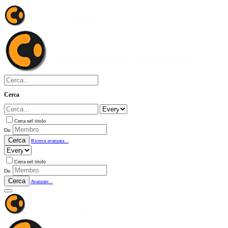
Cerca
Cerca nel titolo
Da:
Cerca
Ricerca avanzata...
Cerca nel titolo
Da:
Cerca
Avanzate...