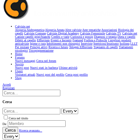
Calvizie.net
Alopecia Androgenetica
Alopecia Areata
Altre calvizie
Aree tematiche
Associazioni
Biologia dei
capelli
Calvizie Comune
Calvizie Digital Academy
Calvizie Femminile
Calvizie TV
Calvizie.net
Canizie capelli grigi/bianchi
Credits e varie
Curiosità e gossip
Diagnosi e terapia
Dieta e capelli
Difetti al capello
Effluvium
Eventi e Incontri
Featured
Forfora e Pidocchi
I migliori prodotti
anticalvizie
Igiene e cura
Infoltimenti non chirurgici
Interviste
Ipertricosi/Irsutismo
Isolinea
LLLT
Per iniziare
Principi attivi
Ricerca e futuro
Telogen Effluvium
Trapianto di capelli
Trattamenti
tricologici
Tricopigmentazione
Home
Forums
Nuovi messaggi
Cerca nel forum
Novità
Nuovi post
Nuovi stati in bacheca
Ultime attività
Utenti
Visitatori attuali
Nuovi post del profilo
Cerca post profilo
Shop
Accedi
Registrati
Cerca
Cerca nel titolo
Da:
Cerca
Ricerca avanzata...