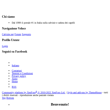
Chi siamo
Dal 1999 il portale #1 in Italia sulla calvizie e caduta dei capelli
Navigazione Veloce
Calvizie.net
Forum
Supporto
Profilo Utente
Login
Seguici su Facebook
Italiano
Contattaci
Termini e Condizioni
Privacy policy
Aiuto
Home
RSS
®
Community platform by XenForo
© 2010-2022 XenForo Ltd.
|
Style and add-ons by ThemeHouse
- tutti
i diritti riservati - riproduzione anche parziale vietata
Top
Bottom
Benvenuto!