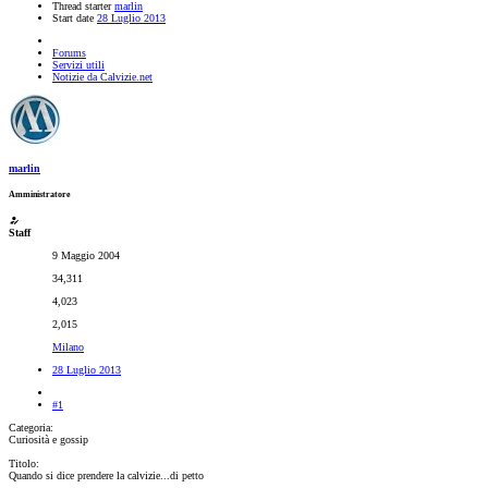
Thread starter
marlin
Start date
28 Luglio 2013
Forums
Servizi utili
Notizie da Calvizie.net
marlin
Amministratore
Staff
9 Maggio 2004
34,311
4,023
2,015
Milano
28 Luglio 2013
#1
Categoria:
Curiosità e gossip
Titolo:
Quando si dice prendere la calvizie...di petto