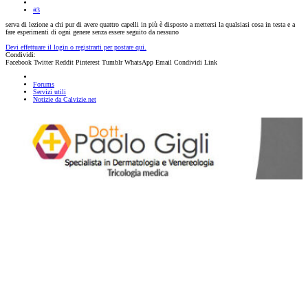
#3
serva di lezione a chi pur di avere quattro capelli in più è disposto a mettersi la qualsiasi cosa in testa e a
fare esperimenti di ogni genere senza essere seguito da nessuno
Devi effettuare il login o registrarti per postare qui.
Condividi:
Facebook
Twitter
Reddit
Pinterest
Tumblr
WhatsApp
Email
Condividi
Link
Forums
Servizi utili
Notizie da Calvizie.net