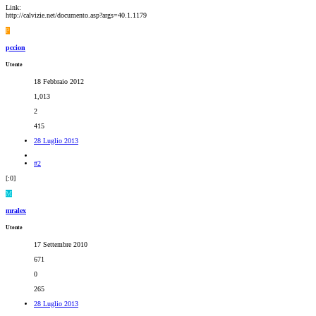
Link:
http://calvizie.net/documento.asp?args=40.1.1179
P
pccion
Utente
18 Febbraio 2012
1,013
2
415
28 Luglio 2013
#2
[:0]
M
mralex
Utente
17 Settembre 2010
671
0
265
28 Luglio 2013