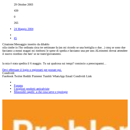
29 Ottobre 2003
439
0
265
24 Maggio 2004
#5
Citazione:Messaggio inserito da dihablo
oila cimbe io l'ho ordinata circa tre settimane fa (nn mi ricordo se una bottiglia o due...) cmq se sono due
facciamo a mezzi magari mi rimborsi le spese di spediz.e facciamo una per uno.ALtrimenti dovrai attendere
il nuovo riordino che faro' se ne trarro'giovamento.
la mia è stata spedita il 6 maggio. Tu sai qualcosa sui tempi? comincio a preoccuparmi...
Devi effettuare il login o registrarti per postare qui.
Condividi:
Facebook
Twitter
Reddit
Pinterest
Tumblr
WhatsApp
Email
Condividi
Link
Forums
I migliori prodotti anticalvizie
Minoxidil capelli: a che cosa serve e tipologie