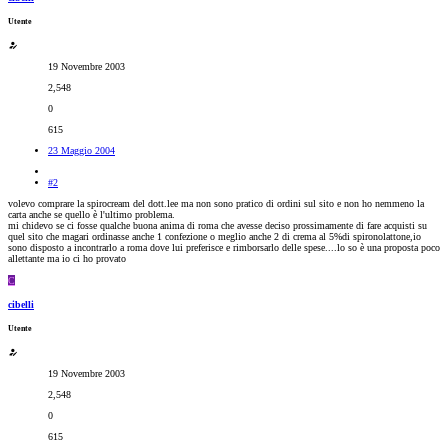
Utente
19 Novembre 2003
2,548
0
615
23 Maggio 2004
#2
volevo comprare la spirocream del dott.lee ma non sono pratico di ordini sul sito e non ho nemmeno la
carta anche se quello è l'ultimo problema.
mi chidevo se ci fosse qualche buona anima di roma che avesse deciso prossimamente di fare acquisti su
quel sito che magari ordinasse anche 1 confezione o meglio anche 2 di crema al 5%di spironolattone,io
sono disposto a incontrarlo a roma dove lui preferisce e rimborsarlo delle spese....lo so è una proposta poco
allettante ma io ci ho provato
C
cibelli
Utente
19 Novembre 2003
2,548
0
615