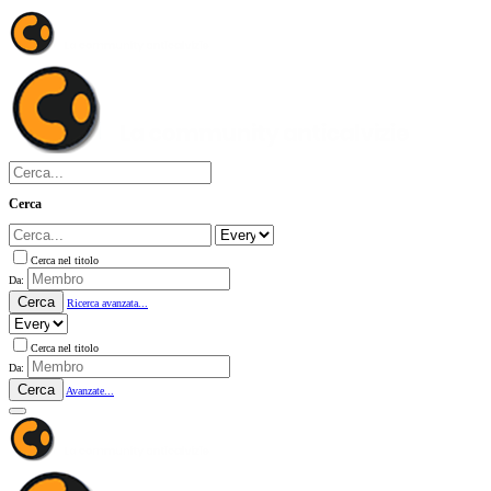
Cerca
Cerca nel titolo
Da:
Cerca
Ricerca avanzata...
Cerca nel titolo
Da:
Cerca
Avanzate...