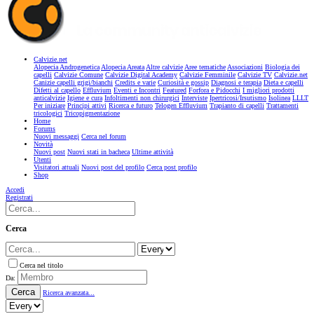
Calvizie.net
Alopecia Androgenetica
Alopecia Areata
Altre calvizie
Aree tematiche
Associazioni
Biologia dei
capelli
Calvizie Comune
Calvizie Digital Academy
Calvizie Femminile
Calvizie TV
Calvizie.net
Canizie capelli grigi/bianchi
Credits e varie
Curiosità e gossip
Diagnosi e terapia
Dieta e capelli
Difetti al capello
Effluvium
Eventi e Incontri
Featured
Forfora e Pidocchi
I migliori prodotti
anticalvizie
Igiene e cura
Infoltimenti non chirurgici
Interviste
Ipertricosi/Irsutismo
Isolinea
LLLT
Per iniziare
Principi attivi
Ricerca e futuro
Telogen Effluvium
Trapianto di capelli
Trattamenti
tricologici
Tricopigmentazione
Home
Forums
Nuovi messaggi
Cerca nel forum
Novità
Nuovi post
Nuovi stati in bacheca
Ultime attività
Utenti
Visitatori attuali
Nuovi post del profilo
Cerca post profilo
Shop
Accedi
Registrati
Cerca
Cerca nel titolo
Da:
Cerca
Ricerca avanzata...