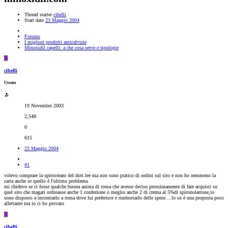
Thread starter
cibelli
Start date
23 Maggio 2004
Forums
I migliori prodotti anticalvizie
Minoxidil capelli: a che cosa serve e tipologie
C
cibelli
Utente
19 Novembre 2003
2,548
0
615
23 Maggio 2004
#1
volevo comprare la spirocream del dott.lee ma non sono pratico di ordini sul sito e non ho nemmeno la
carta anche se quello è l'ultimo problema.
mi chidevo se ci fosse qualche buona anima di roma che avesse deciso prossimamente di fare acquisti su
quel sito che magari ordinasse anche 1 confezione o meglio anche 2 di crema al 5%di spironolattone,io
sono disposto a incontrarlo a roma dove lui preferisce e rimborsarlo delle spese....lo so è una proposta poco
allettante ma io ci ho provato
C
cibelli