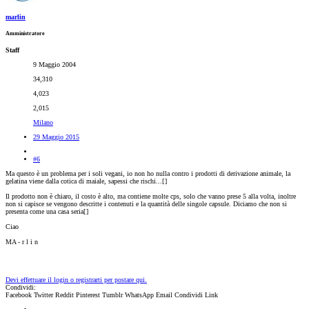
marlin
Amministratore
Staff
9 Maggio 2004
34,310
4,023
2,015
Milano
29 Maggio 2015
#6
Ma questo è un problema per i soli vegani, io non ho nulla contro i prodotti di derivazione animale, la
gelatina viene dalla cotica di maiale, sapessi che rischi...[
]
Il prodotto non è chiaro, il costo è alto, ma contiene molte cps, solo che vanno prese 5 alla volta, inoltre
non si capisce se vengono descritte i contenuti e la quantità delle singole capsule. Diciamo che non si
presenta come una casa seria[
]
Ciao
MA - r l i n
Devi effettuare il login o registrarti per postare qui.
Condividi:
Facebook
Twitter
Reddit
Pinterest
Tumblr
WhatsApp
Email
Condividi
Link