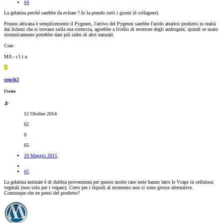
#4
La gelatina perché sarebbe da evitare ? Io la prendo tutti i giorni (è collagene).
Prunus africana è semplicemente il Pygeum, l'attivo del Pygeum sarebbe l'acido atrarico prodotto in realtà
dai licheni che si trovano sulla sua corteccia, agirebbe a livello di recettore degli androgeni, quindi se usato
sistemicamente potrebbe dare più sides di altri naturali.
Ciao
MA - r l i n
C
couch2
Utente
12 Ottobre 2014
62
0
65
29 Maggio 2015
#5
La gelatina animale è di dubbia provenienza per questo molte case serie hanno fatto le Vcaps in cellulosa
vegetali (non solo per i vegani). Certo per i liquidi al momento non ci sono grosse alternative.
Comunque che ne pensi del prodotto?