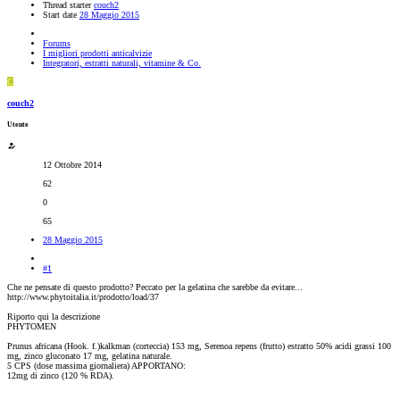
Thread starter
couch2
Start date
28 Maggio 2015
Forums
I migliori prodotti anticalvizie
Integratori, estratti naturali, vitamine & Co.
C
couch2
Utente
12 Ottobre 2014
62
0
65
28 Maggio 2015
#1
Che ne pensate di questo prodotto? Peccato per la gelatina che sarebbe da evitare...
http://www.phytoitalia.it/prodotto/load/37
Riporto qui la descrizione
PHYTOMEN
Prunus africana (Hook. f.)kalkman (corteccia) 153 mg, Serenoa repens (frutto) estratto 50% acidi grassi 100
mg, zinco gluconato 17 mg, gelatina naturale.
5 CPS (dose massima giornaliera) APPORTANO:
12mg di zinco (120 % RDA).