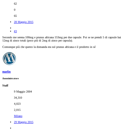
62
0
65
28 Maggio 2015
#3
Secondo me serena 100mg e prunus africana 153mg per due capsule. Poi se ne prendi 5 di capsule hai
12mg di zinco totali (poco più di 2mg di zinco per capsula).
Comunque più che questo la domanda era sul prunus africana e il prodotto in sé
marlin
Amministratore
Staff
9 Maggio 2004
34,310
4,023
2,015
Milano
29 Maggio 2015