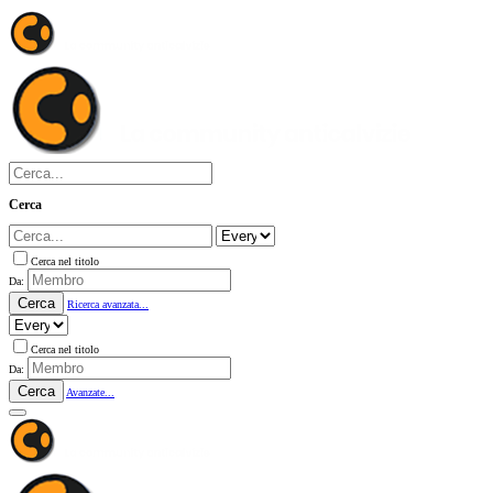
Cerca
Cerca nel titolo
Da:
Cerca
Ricerca avanzata...
Cerca nel titolo
Da:
Cerca
Avanzate...