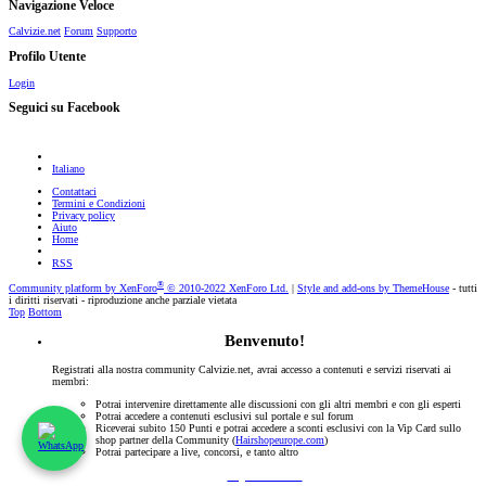
Navigazione Veloce
Calvizie.net
Forum
Supporto
Profilo Utente
Login
Seguici su Facebook
Italiano
Contattaci
Termini e Condizioni
Privacy policy
Aiuto
Home
RSS
®
Community platform by XenForo
© 2010-2022 XenForo Ltd.
|
Style and add-ons by ThemeHouse
- tutti
i diritti riservati - riproduzione anche parziale vietata
Top
Bottom
Benvenuto!
Registrati alla nostra community Calvizie.net, avrai accesso a contenuti e servizi riservati ai
membri:
Potrai intervenire direttamente alle discussioni con gli altri membri e con gli esperti
Potrai accedere a contenuti esclusivi sul portale e sul forum
Riceverai subito 150 Punti e potrai accedere a sconti esclusivi con la Vip Card sullo
shop partner della Community (
Hairshopeurope.com
)
Potrai partecipare a live, concorsi, e tanto altro
Registrati Subito