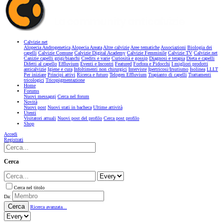
Calvizie.net
Alopecia Androgenetica
Alopecia Areata
Altre calvizie
Aree tematiche
Associazioni
Biologia dei
capelli
Calvizie Comune
Calvizie Digital Academy
Calvizie Femminile
Calvizie TV
Calvizie.net
Canizie capelli grigi/bianchi
Credits e varie
Curiosità e gossip
Diagnosi e terapia
Dieta e capelli
Difetti al capello
Effluvium
Eventi e Incontri
Featured
Forfora e Pidocchi
I migliori prodotti
anticalvizie
Igiene e cura
Infoltimenti non chirurgici
Interviste
Ipertricosi/Irsutismo
Isolinea
LLLT
Per iniziare
Principi attivi
Ricerca e futuro
Telogen Effluvium
Trapianto di capelli
Trattamenti
tricologici
Tricopigmentazione
Home
Forums
Nuovi messaggi
Cerca nel forum
Novità
Nuovi post
Nuovi stati in bacheca
Ultime attività
Utenti
Visitatori attuali
Nuovi post del profilo
Cerca post profilo
Shop
Accedi
Registrati
Cerca
Cerca nel titolo
Da:
Cerca
Ricerca avanzata...