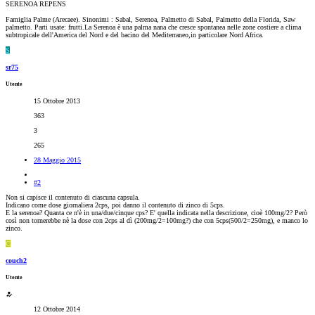
SERENOA REPENS
Famiglia Palme (Arecaee). Sinonimi : Sabal, Serenoa, Palmetto di Sabal, Palmetto della Florida, Saw
palmetto. Parti usate: frutti.La Serenoa è una palma nana che cresce spontanea nelle zone costiere a clima
subtropicale dell'America del Nord e del bacino del Mediterraneo,in particolare Nord Africa.
S
sr75
Utente
15 Ottobre 2013
363
3
265
28 Maggio 2015
#2
Non si capisce il contenuto di ciascuna capsula.
Indicano come dose giornaliera 2cps, poi danno il contenuto di zinco di 5cps.
E la serenoa? Quanta ce n'è in una/due/cinque cps? E' quella indicata nella descrizione, cioè 100mg/2? Però
così non tornerebbe nè la dose con 2cps al dì (200mg/2=100mg?) che con 5cps(500/2=250mg), e manco lo
zinco.
C
couch2
Utente
12 Ottobre 2014