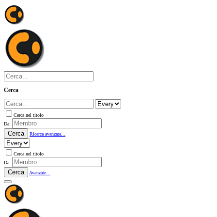
Cerca
Cerca nel titolo
Da:
Cerca
Ricerca avanzata...
Cerca nel titolo
Da:
Cerca
Avanzate...