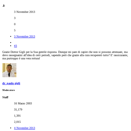
3 Novembre 2013
3
0
5
3 Novembre 2013
#3
Grazie Dottor Gigli per la Sua gentile risposta. Dunque mi pare di capire che non si possono attenuare, ma
devo rassegnarmi all'idea di certi periodi, sapendo però che grazie alla cura recupererò tutto? E' rassicurante,
ma purtroppo è una vera rottura!
dr_paolo gigli
Moderatore
Staff
16 Marzo 2003
31,179
1,391
2,015
4 Novembre 2013