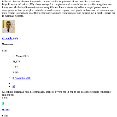
febbraio). Sto attualmente integrando con una cpr di saw palmetto al mattino (fina a sera, con
la'applicazione del minox 5%), zinco, omega 3 e complesso multivitaminico..attività fisica regolare, zero
fumo, zero alcohol e alimentazione molto equilibrata. La mia domanda, sebbene un po' pretenziosa, è:
come posso evitare (o meglio contrastare e rendere meno copiosi) quei picchi imbarazzanti di caduta in quei
mesi critici? Sovrapporre un effluvio stagionale a un'aga è praticamente uno suicidio per i capelli..grazie per
le eventuali risposte.
dr_paolo gigli
Moderatore
Staff
16 Marzo 2003
31,179
1,391
2,015
3 Novembre 2013
#2
Gli effluvi stagionali non di contrastano, anche se e' vero che in chi ha aga possono produrre temporanei
eggiorajenti
Saluti
E
er1k85
Utente