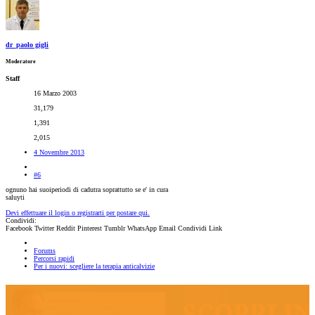
dr_paolo gigli
Moderatore
Staff
16 Marzo 2003
31,179
1,391
2,015
4 Novembre 2013
#6
ognuno hai suoiperiodi di cadutra soprattutto se e' in cura
saluyti
Devi effettuare il login o registrarti per postare qui.
Condividi:
Facebook
Twitter
Reddit
Pinterest
Tumblr
WhatsApp
Email
Condividi
Link
Forums
Percorsi rapidi
Per i nuovi: scegliere la terapia anticalvizie