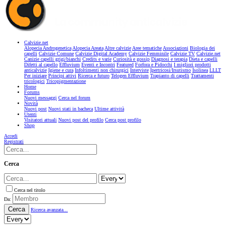
Calvizie.net
Alopecia Androgenetica
Alopecia Areata
Altre calvizie
Aree tematiche
Associazioni
Biologia dei
capelli
Calvizie Comune
Calvizie Digital Academy
Calvizie Femminile
Calvizie TV
Calvizie.net
Canizie capelli grigi/bianchi
Credits e varie
Curiosità e gossip
Diagnosi e terapia
Dieta e capelli
Difetti al capello
Effluvium
Eventi e Incontri
Featured
Forfora e Pidocchi
I migliori prodotti
anticalvizie
Igiene e cura
Infoltimenti non chirurgici
Interviste
Ipertricosi/Irsutismo
Isolinea
LLLT
Per iniziare
Principi attivi
Ricerca e futuro
Telogen Effluvium
Trapianto di capelli
Trattamenti
tricologici
Tricopigmentazione
Home
Forums
Nuovi messaggi
Cerca nel forum
Novità
Nuovi post
Nuovi stati in bacheca
Ultime attività
Utenti
Visitatori attuali
Nuovi post del profilo
Cerca post profilo
Shop
Accedi
Registrati
Cerca
Cerca nel titolo
Da:
Cerca
Ricerca avanzata...