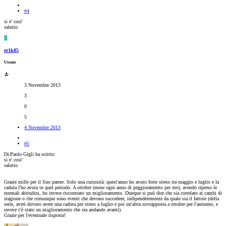
#4
si e' cosi'
salutio
E
er1k85
Utente
3 Novembre 2013
3
0
5
4 Novembre 2013
#5
Dr.Paolo Gigli ha scritto:
si e' cosi'
salutio
Grazie mille per il Suo parere. Solo una curiosità: quest'anno ho avuto forte stress tra maggio e luglio e la
caduta l'ho avuta in quel periodo. A ottobre (mese ogni anno di peggioramento per me), avendo ripreso le
normali abitudini, ho invece riscontrato un miglioramento. Dunque si può dire che sia correlato ai cambi di
stagione o che comunque sono eventi che devono succedere, indipendetemente da quale sia il fattore (della
serie, avrei dovuto avere una caduta per stress a luglio e poi un'altra sovrapposta a ottobre per l'autunno, e
invece c'è stato un miglioramento che sta andando avanti).
Grazie per l'eventuale risposta!