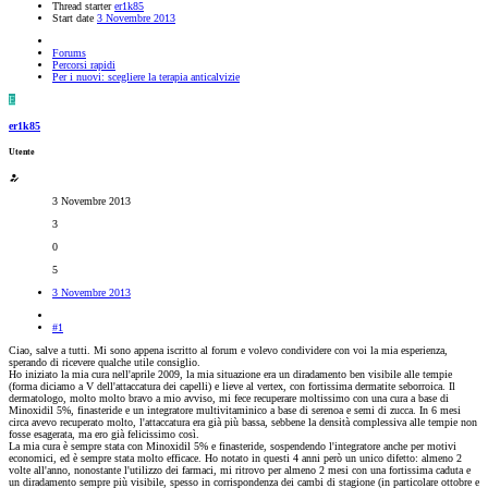
Thread starter
er1k85
Start date
3 Novembre 2013
Forums
Percorsi rapidi
Per i nuovi: scegliere la terapia anticalvizie
E
er1k85
Utente
3 Novembre 2013
3
0
5
3 Novembre 2013
#1
Ciao, salve a tutti. Mi sono appena iscritto al forum e volevo condividere con voi la mia esperienza,
sperando di ricevere qualche utile consiglio.
Ho iniziato la mia cura nell'aprile 2009, la mia situazione era un diradamento ben visibile alle tempie
(forma diciamo a V dell'attaccatura dei capelli) e lieve al vertex, con fortissima dermatite seborroica. Il
dermatologo, molto molto bravo a mio avviso, mi fece recuperare moltissimo con una cura a base di
Minoxidil 5%, finasteride e un integratore multivitaminico a base di serenoa e semi di zucca. In 6 mesi
circa avevo recuperato molto, l'attaccatura era già più bassa, sebbene la densità complessiva alle tempie non
fosse esagerata, ma ero già felicissimo così.
La mia cura è sempre stata con Minoxidil 5% e finasteride, sospendendo l'integratore anche per motivi
economici, ed è sempre stata molto efficace. Ho notato in questi 4 anni però un unico difetto: almeno 2
volte all'anno, nonostante l'utilizzo dei farmaci, mi ritrovo per almeno 2 mesi con una fortissima caduta e
un diradamento sempre più visibile, spesso in corrispondenza dei cambi di stagione (in particolare ottobre e