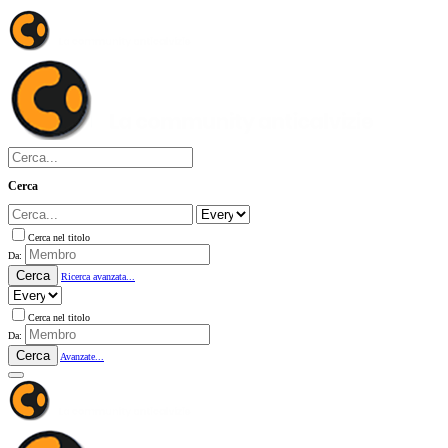
Cerca
Cerca nel titolo
Da:
Cerca
Ricerca avanzata...
Cerca nel titolo
Da:
Cerca
Avanzate...