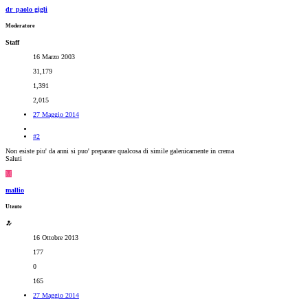
dr_paolo gigli
Moderatore
Staff
16 Marzo 2003
31,179
1,391
2,015
27 Maggio 2014
#2
Non esiste piu' da anni si puo' preparare qualcosa di simile galenicamente in crema
Saluti
M
mallio
Utente
16 Ottobre 2013
177
0
165
27 Maggio 2014