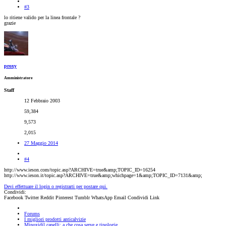
#3
lo ritiene valido per la linea frontale ?
grazie
proxy
Amministratore
Staff
12 Febbraio 2003
59,384
9,573
2,015
27 Maggio 2014
#4
http://www.ieson.com/topic.asp?ARCHIVE=true&amp;TOPIC_ID=16254
http://www.ieson.it/topic.asp?ARCHIVE=true&amp;whichpage=1&amp;TOPIC_ID=7131&amp;
Devi effettuare il login o registrarti per postare qui.
Condividi:
Facebook
Twitter
Reddit
Pinterest
Tumblr
WhatsApp
Email
Condividi
Link
Forums
I migliori prodotti anticalvizie
Minoxidil capelli: a che cosa serve e tipologie