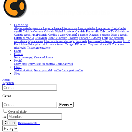
Calvizie.net
Alopecia Androgenetica
Alopecia Areata
Altre calvizie
Aree tematiche
Associazioni
Biologia dei
capelli
Calvizie Comune
Calvizie Digital Academy
Calvizie Femminile
Calvizie TV
Calvizie.net
Canizie capelli grigi/bianchi
Credits e varie
Curiosità e gossip
Diagnosi e terapia
Dieta e capelli
Difetti al capello
Effluvium
Eventi e Incontri
Featured
Forfora e Pidocchi
I migliori prodotti
anticalvizie
Igiene e cura
Infoltimenti non chirurgici
Interviste
Ipertricosi/Irsutismo
Isolinea
LLLT
Per iniziare
Principi attivi
Ricerca e futuro
Telogen Effluvium
Trapianto di capelli
Trattamenti
tricologici
Tricopigmentazione
Home
Forums
Nuovi messaggi
Cerca nel forum
Novità
Nuovi post
Nuovi stati in bacheca
Ultime attività
Utenti
Visitatori attuali
Nuovi post del profilo
Cerca post profilo
Shop
Accedi
Registrati
Cerca
Cerca nel titolo
Da:
Cerca
Ricerca avanzata...