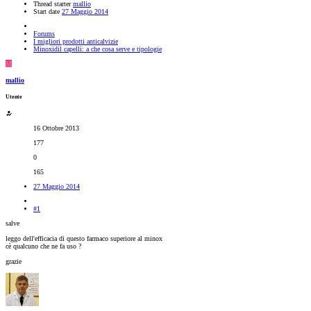
Thread starter
mallio
Start date
27 Maggio 2014
Forums
I migliori prodotti anticalvizie
Minoxidil capelli: a che cosa serve e tipologie
M
mallio
Utente
16 Ottobre 2013
177
0
165
27 Maggio 2014
#1
salve
leggo dell'efficacia di questo farmaco superiore al minox
cè qualcuno che ne fa uso ?
grazie