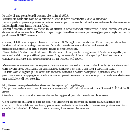
#7
Io parlo di una certa fetta di persone che soffre di AGA.
Mettiamola così: alla base della calvizie ci sono la parte psicologica e quella ormonale.
Per una parte di persone prevale la parte ormonale; per i rimanenti individui secondo me le due cose sono
indissolubilmente legate l'una all'altra.
Magari è proprio lo stress (o che so io) ad alterare la produzione di testosterone. Stress, questo, che deriva
da una condizione mentale. Perdere i capelli significa ulteriore stress per la maggior parte degli uomini: la
produzione di DHT aumenta.
che cmq il fatto che se questo fosse vero allora il 90% degli adolescenti a vent'anni compiuti dovrebbe
iniziare a diradarsi si spiega sempre col fatto che geneticamente parlando qualcuno è più
predisposto/sensibile di altri a questo genere di problematiche.
Non è detto. C'è chi è dotato di una folta chioma e chi no, anche da ragazzino. C'è chi ha i capelli più
resistenti e chi li ha più sfibrati per natura. Logicamente chi è dotato di capelli più forti accuserà la
condizione mentale anni dopo rispetto a chi ha i capelli più deboli.
Mio nonno aveva una postura impeccabile e sedeva su una sedia di vimini che lo obbligava a stare con il
collo rivolto alto, descrivente un semicerchio. È morto a 95 anni e con tutti i capelli in testa.
Ho fatto caso ai ragazzi più diradati che conosco: tendono a sedersi scomposti. Quando siamo sulle
panchine è raro che appoggino la schiena; stanno piegati in avanti, come se implicitamente manifestassero
una condizione di non-serenità.
http://www.naturopatiaederboristeria.com/images/clip/image064.jpg
Una persona seduta bene e con la testa alta; osservatela, dà l'idea di tranquillità e di serenità. È il tizio di
destra.
Guardate il tizio di sinistra: sembra che debba reggere il peso del mondo con la schiena.
Ce ne sarebbero miliardi di cose da dire. Voi limitatevi ad osservare in questa chiave la gente che
conoscete. Osservatela con costanza; piano piano noterete le sostanziali differenze comportamentali tra i
capelloni e i diradati. E fidatevi che ce ne sono; è da marzo che osservo.
A
ar_
Utente