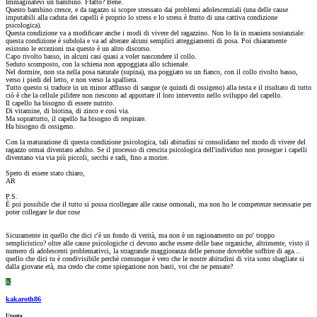
Immaginatevi un bambino. Ffatto? Bene.
Questo bambino cresce, e da ragazzo si scopre stressato dai problemi adolescenziali (una delle cause
imputabili alla caduta dei capelli è proprio lo stress e lo stress è frutto di una cattiva condizione
psicologica).
Questa condizione va a modificare anche i modi di vivere del ragazzino. Non lo fa in maniera sostanziale:
questa condizione è subdola e va ad alterare alcuni semplici atteggiamenti di posa. Poi chiaramente
esistono le eccezioni ma questo è un altro discorso.
Capo rivolto basso, in alcuni casi quasi a voler nascondere il collo.
Seduto scomposto, con la schiena non appoggiata allo schienale.
Nel dormire, non sta nella posa naturale (supina), ma poggiato su un fianco, con il collo rivolto basso,
verso i piedi del letto, e non verso la spalliera.
Tutto questo si traduce in un minor afflusso di sangue (e quindi di ossigeno) alla testa e il risultato di tutto
ciò è che la cellule pilifere non riescono ad apportare il loro intervento nello sviluppo del capello.
Il capello ha bisogno di essere nutrito.
Di vitamine, di biotina, di zinco e così via.
Ma soprattutto, il capello ha bisogno di respirare.
Ha bisogno di ossigeno.
Con la maturazione di questa condizione psicologica, tali abitudini si consolidano nel modo di vivere del
ragazzo ormai diventato adulto. Se il processo di crescita psicologica dell'individuo non prosegue i capelli
diventano via via più piccoli, secchi e radi, fino a morire.
Spero di essere stato chiaro,
AR
P.S.
È poi possibile che il tutto si possa ricollegare alle cause ormonali, ma non ho le competenze necessarie per
poter collegare le due cose
Sicuramente in quello che dici c'è un fondo di verità, ma non è un ragionamento un po' troppo
semplicistico? oltre alle cause psicologiche ci devono anche essere delle base organiche, altrimente, visto il
numero di adolescenti problemativci, la stragrande maggioranza delle persone dovrebbe soffrire di aga...
quello che dici tu è condivisibile perchè comunque è vero che le nostre abitudini di vita sono sbagliate si
dalla giovane età, ma credo che come spiegazione non basti, voi che ne pensate?
K
kakaroth86
Utente