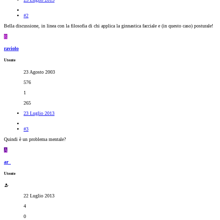
#2
Bella discussione, in linea con la filosofia di chi applica la ginnastica facciale e (in questo caso) posturale!
R
raviolo
Utente
23 Agosto 2003
576
1
265
23 Luglio 2013
#3
Quindi è un problema mentale?
A
ar_
Utente
22 Luglio 2013
4
0