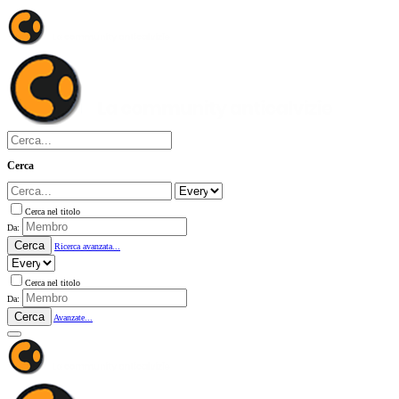
Cerca
Cerca nel titolo
Da:
Cerca
Ricerca avanzata...
Cerca nel titolo
Da:
Cerca
Avanzate...