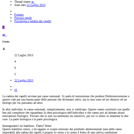
Thread starter
ar_
Start date
22 Luglio 2013
Forums
Percorsi rapidi
Psicologia e perdita dei capelli
A
ar_
Utente
22 Luglio 2013
4
0
5
22 Luglio 2013
#1
La caduta dei capelli avviene per cause ormonali. Si parla di testosterone che produce Diidrotestosterone e
questo vale per una buona parte delle persone che diventano calve, ma io non sono né un chimico né un
biologo per cui passiamo ad altro.
In altri individui, le cause ormonali, semplicemente, non si verificano. Queste vanno sostituite con quelle
ben più complesse che riguardano la sfera psicologica dell'individuo e che vanno poi ad alterare alcuni
meccanismi biologici. Peccato che io non sia nemmeno un sensitivo, per cui vi metto in relazione le due
cose. La parte biologica e la parte psicologica.
Immaginatevi un bambino. Ffatto? Bene.
Questo bambino cresce, e da ragazzo si scopre stressato dai problemi adolescenziali (una delle cause
imputabili alla caduta dei capelli è proprio lo stress e lo stress è frutto di una cattiva condizione