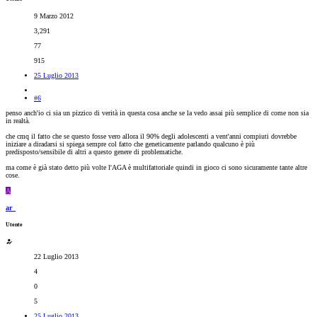
9 Marzo 2012
3,291
77
915
25 Luglio 2013
#6
penso anch'io ci sia un pizzico di verità in questa cosa anche se la vedo assai più semplice di come non sia
in realtà.
che cmq il fatto che se questo fosse vero allora il 90% degli adolescenti a vent'anni compiuti dovrebbe
iniziare a diradarsi si spiega sempre col fatto che geneticamente parlando qualcuno è più
predisposto/sensibile di altri a questo genere di problematiche.
ma come è già stato detto più volte l'AGA è multifattoriale quindi in gioco ci sono sicuramente tante altre
cose.
A
ar_
Utente
22 Luglio 2013
4
0
5
25 Luglio 2013