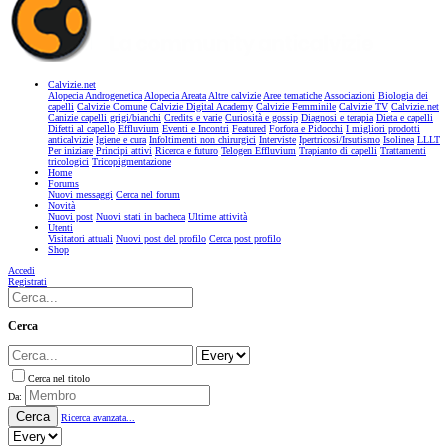
Calvizie.net
Alopecia Androgenetica
Alopecia Areata
Altre calvizie
Aree tematiche
Associazioni
Biologia dei
capelli
Calvizie Comune
Calvizie Digital Academy
Calvizie Femminile
Calvizie TV
Calvizie.net
Canizie capelli grigi/bianchi
Credits e varie
Curiosità e gossip
Diagnosi e terapia
Dieta e capelli
Difetti al capello
Effluvium
Eventi e Incontri
Featured
Forfora e Pidocchi
I migliori prodotti
anticalvizie
Igiene e cura
Infoltimenti non chirurgici
Interviste
Ipertricosi/Irsutismo
Isolinea
LLLT
Per iniziare
Principi attivi
Ricerca e futuro
Telogen Effluvium
Trapianto di capelli
Trattamenti
tricologici
Tricopigmentazione
Home
Forums
Nuovi messaggi
Cerca nel forum
Novità
Nuovi post
Nuovi stati in bacheca
Ultime attività
Utenti
Visitatori attuali
Nuovi post del profilo
Cerca post profilo
Shop
Accedi
Registrati
Cerca
Cerca nel titolo
Da:
Cerca
Ricerca avanzata...