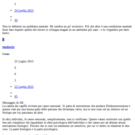
5
24 Luglio 2013
#4
Non lo definirei un problema mentale. Mi sembra un po' eccessivo. Più che altro è una condizione mentale
fuori fase rispetto quella che invece si sviluppa magari in un ambiente più sano - e lo virgoletto per farla
breve.
T
tondocris
Utente
25 Luglio 2013
6
0
5
25 Luglio 2013
#5
Messaggio di AR_
La caduta dei capelli avviene per cause ormonali. Si parla di testosterone che produce Diidrotestosterone e
questo vale per una buona parte delle persone che diventano calve, ma io non sono né un chimico né un
biologo per cui passiamo ad altro.
In altri individui, le cause ormonali, semplicemente, non si verificano. Queste vanno sostituite con quelle
ben più complesse che riguardano la sfera psicologica dell'individuo e che vanno poi ad alterare alcuni
meccanismi biologici. Peccato che io non sia nemmeno un sensitivo, per cui vi metto in relazione le due
cose. La parte biologica e la parte psicologica.