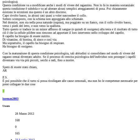
psicologica).
Questa condizione va a modificare anche i modi di vivere del ragazzino. Non lo fa in maniera sostanziale:
questa condizione è subdola e va ad alterare alcuni semplici atteggiamenti di posa. Poi chiaramente
esistono le eccezioni ma questo è un altro discorso.
Capo rivolto basso, in alcuni casi quasi a voler nascondere il collo.
Seduto scomposto, con la schiena non appoggiata allo schienale.
Nel dormire, non sta nella posa naturale (supina), ma poggiato su un fianco, con il collo rivolto basso,
verso i piedi del letto, e non verso la spalliera.
Tutto questo si traduce in un minor afflusso di sangue (e quindi di ossigeno) alla testa e il risultato di tutto
ciò è che la cellule pilifere non riescono ad apportare il loro intervento nello sviluppo del capello.
Il capello ha bisogno di essere nutrito.
Di vitamine, di biotina, di zinco e così via.
Ma soprattutto, il capello ha bisogno di respirare.
Ha bisogno di ossigeno.
Con la maturazione di questa condizione psicologica, tali abitudini si consolidano nel modo di vivere del
ragazzo ormai diventato adulto. Se il processo di crescita psicologica dell'individuo non prosegue i capelli
diventano via via più piccoli, secchi e radi, fino a morire.
Spero di essere stato chiaro,
AR
P.S.
È poi possibile che il tutto si possa ricollegare alle cause ormonali, ma non ho le competenze necessarie per
poter collegare le due cose
L
lorenzo2803
Utente
28 Marzo 2012
168
0
165
23 Luglio 2013