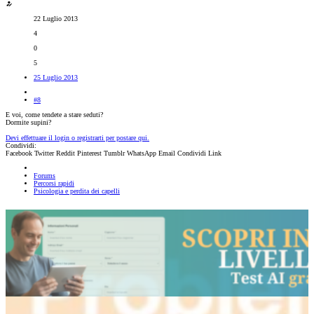
22 Luglio 2013
4
0
5
25 Luglio 2013
#8
E voi, come tendete a stare seduti?
Dormite supini?
Devi effettuare il login o registrarti per postare qui.
Condividi:
Facebook
Twitter
Reddit
Pinterest
Tumblr
WhatsApp
Email
Condividi
Link
Forums
Percorsi rapidi
Psicologia e perdita dei capelli