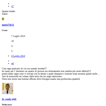
#7
Quante bufale..
Saluti
M
mario75b12
Utente
7 Luglio 2014
19
0
5
8 Luglio 2014
#8
Ciao raga qualcuno di voi sta usando avodart??
ho usato per 1 decennio un quarto di proscar ma ultimamente non sembra più avere effetto[V]
potete farmi saper cone vi trovate con la dutast e quale shampoo e lozione usate assieme grazie mille....
2ml di minoxidil mi colano dalla testa che mi unge tantissimo..
Ostia non esiste una lozione efficace dove bisogna usarne una pochissima quantità
dr_paolo gigli
Moderatore