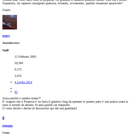
Sopratutto, mi sapreste consigliare qualcosa, evitando, ovviamente, qualche situazione spiacevole?
Grazie.
proxy
Amministratore
Staff
12 Febbraio 2003
59,384
9,573
2,015
4 Luglio 2014
#2
Scusa perché ti sembra strano??
E' risaputo che il Propecia e' un furto,il generico 5mg da spezzare in quattro parti e' una pratica usata in
tutto il mondo da almeno 10 anni,quindi vai tranquillo.
Ci sono decine e decine di discussioni qui dai una guardata[
]
P
pegasus
Utente