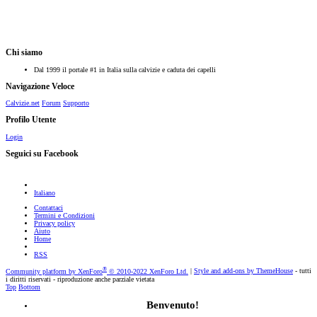
Chi siamo
Dal 1999 il portale #1 in Italia sulla calvizie e caduta dei capelli
Navigazione Veloce
Calvizie.net
Forum
Supporto
Profilo Utente
Login
Seguici su Facebook
Italiano
Contattaci
Termini e Condizioni
Privacy policy
Aiuto
Home
RSS
®
Community platform by XenForo
© 2010-2022 XenForo Ltd.
|
Style and add-ons by ThemeHouse
- tutti
i diritti riservati - riproduzione anche parziale vietata
Top
Bottom
Benvenuto!