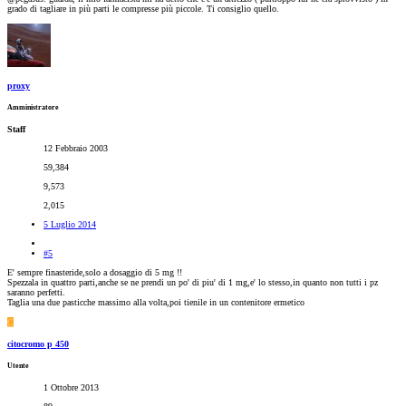
grado di tagliare in più parti le compresse più piccole. Ti consiglio quello.
proxy
Amministratore
Staff
12 Febbraio 2003
59,384
9,573
2,015
5 Luglio 2014
#5
E' sempre finasteride,solo a dosaggio di 5 mg !!
Spezzala in quattro parti,anche se ne prendi un po' di piu' di 1 mg,e' lo stesso,in quanto non tutti i pz
saranno perfetti.
Taglia una due pasticche massimo alla volta,poi tienile in un contenitore ermetico
C
citocromo p 450
Utente
1 Ottobre 2013