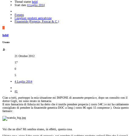
Thread starter
helel
Start date
4 Luglio 2014
Forums
I migliori prodotti anticalvizie
Finasteride (Propecia, Proscar & C.)
H
helel
Utente
21 Ottobre 2012
17
0
5
4 Luglio 2014
#1
Ciao a tutti, purtroppo la mia situazione mi IMPONE di assumete propecia e, dopo un consulto con il
dottor Gigli, mi sono recato in farmacia.
Il mio farmacista di fiducia mi ha detto che è inutile prendere propecia ( costo 54€ ) e mi ha caldamente
consigliato di prendere la finasteride generica DOC a 5mg ( costo 8€ ogni 15 compresse ). Ossia questo
farmaco:
Voi che ne dite? Mi sembra strano, in effetti, questa cosa.
Ultima cosa, visto l'alto costo di propecia, voi prendete il suddetto prodotto online? Dite che è sicuro?