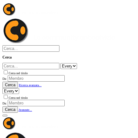
Cerca
Cerca nel titolo
Da:
Cerca
Ricerca avanzata...
Cerca nel titolo
Da:
Cerca
Avanzate...