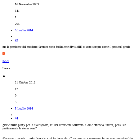
16 Novembre 2003
641
1
265
5 Luglio 2014
#3
ma le pasticche del suddetto farmaco sono facilmente divisibili? o sono sempre come il proscar? grazie
H
helel
Utente
21 Ottobre 2012
17
0
5
5 Luglio 2014
#4
grazie mille proxy per la tua risposta, mi hai veramente sollevato. Come efficacia, invece, pensi sia
praticamente la stessa cosa?
@pegasus: guarda, il mio farmacista mi ha detto che c'è un attrezzo ( purtroppo lui ne era sprovvisto ) in