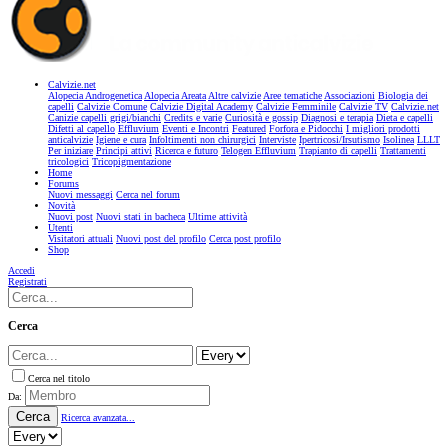
Calvizie.net
Alopecia Androgenetica
Alopecia Areata
Altre calvizie
Aree tematiche
Associazioni
Biologia dei
capelli
Calvizie Comune
Calvizie Digital Academy
Calvizie Femminile
Calvizie TV
Calvizie.net
Canizie capelli grigi/bianchi
Credits e varie
Curiosità e gossip
Diagnosi e terapia
Dieta e capelli
Difetti al capello
Effluvium
Eventi e Incontri
Featured
Forfora e Pidocchi
I migliori prodotti
anticalvizie
Igiene e cura
Infoltimenti non chirurgici
Interviste
Ipertricosi/Irsutismo
Isolinea
LLLT
Per iniziare
Principi attivi
Ricerca e futuro
Telogen Effluvium
Trapianto di capelli
Trattamenti
tricologici
Tricopigmentazione
Home
Forums
Nuovi messaggi
Cerca nel forum
Novità
Nuovi post
Nuovi stati in bacheca
Ultime attività
Utenti
Visitatori attuali
Nuovi post del profilo
Cerca post profilo
Shop
Accedi
Registrati
Cerca
Cerca nel titolo
Da:
Cerca
Ricerca avanzata...