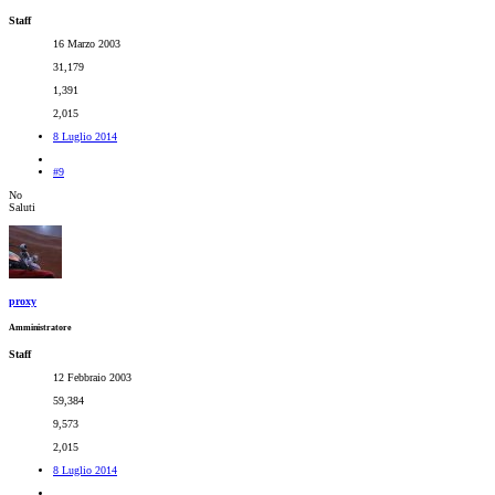
Staff
16 Marzo 2003
31,179
1,391
2,015
8 Luglio 2014
#9
No
Saluti
proxy
Amministratore
Staff
12 Febbraio 2003
59,384
9,573
2,015
8 Luglio 2014