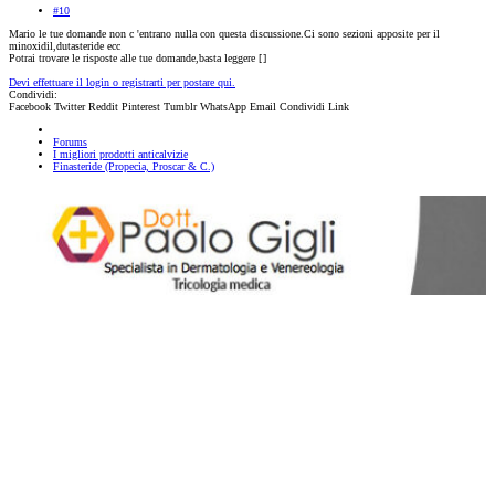
#10
Mario le tue domande non c 'entrano nulla con questa discussione.Ci sono sezioni apposite per il
minoxidil,dutasteride ecc
Potrai trovare le risposte alle tue domande,basta leggere [
]
Devi effettuare il login o registrarti per postare qui.
Condividi:
Facebook
Twitter
Reddit
Pinterest
Tumblr
WhatsApp
Email
Condividi
Link
Forums
I migliori prodotti anticalvizie
Finasteride (Propecia, Proscar & C.)