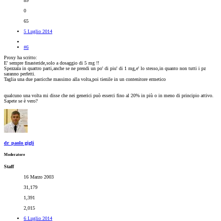
89
0
65
5 Luglio 2014
#6
Proxy ha scritto:
E' sempre finasteride,solo a dosaggio di 5 mg !!
Spezzala in quattro parti,anche se ne prendi un po' di piu' di 1 mg,e' lo stesso,in quanto non tutti i pz
saranno perfetti.
Taglia una due pasticche massimo alla volta,poi tienile in un contenitore ermetico
qualcuno una volta mi disse che nei generici può esserci fino al 20% in più o in meno di principio attivo.
Sapete se è vero?
dr_paolo gigli
Moderatore
Staff
16 Marzo 2003
31,179
1,391
2,015
6 Luglio 2014