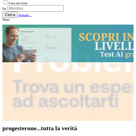
Cerca nel titolo
Da:
Cerca
Avanzate...
Menu
progesterone...tutta la verità