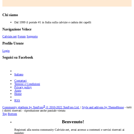
Chi siamo
Dal 1999 il portale #1 in Italia sulla calvizie e caduta dei capelli
Navigazione Veloce
Calvizie.net
Forum
Supporto
Profilo Utente
Login
Seguici su Facebook
Italiano
Contattaci
Termini e Condizioni
Privacy policy
Aiuto
Home
RSS
®
Community platform by XenForo
© 2010-2022 XenForo Ltd.
|
Style and add-ons by ThemeHouse
- tutti
i diritti riservati - riproduzione anche parziale vietata
Top
Bottom
Benvenuto!
Registrati alla nostra community Calvizie.net, avrai accesso a contenuti e servizi riservati ai
membri: