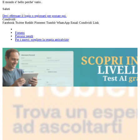
Il mondo e' bello perche' vario..
Saluti
Devi effettuare il login o registrarti per postare qui.
Condividi:
Facebook
Twitter
Reddit
Pinterest
Tumblr
WhatsApp
Email
Condividi
Link
Forums
Percorsi rapidi
Per i nuovi: scegliere la terapia anticalvizie