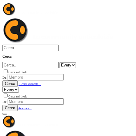
Cerca
Cerca nel titolo
Da:
Cerca
Ricerca avanzata...
Cerca nel titolo
Da:
Cerca
Avanzate...