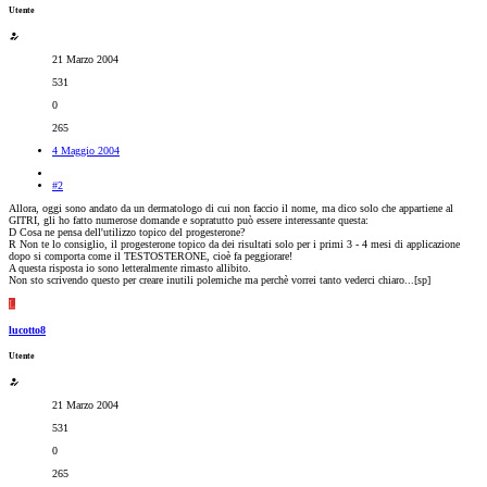
Utente
21 Marzo 2004
531
0
265
4 Maggio 2004
#2
Allora, oggi sono andato da un dermatologo di cui non faccio il nome, ma dico solo che appartiene al
GITRI, gli ho fatto numerose domande e sopratutto può essere interessante questa:
D Cosa ne pensa dell'utilizzo topico del progesterone?
R Non te lo consiglio, il progesterone topico da dei risultati solo per i primi 3 - 4 mesi di applicazione
dopo si comporta come il TESTOSTERONE, cioè fa peggiorare!
A questa risposta io sono letteralmente rimasto allibito.
Non sto scrivendo questo per creare inutili polemiche ma perchè vorrei tanto vederci chiaro...[sp]
L
lucotto8
Utente
21 Marzo 2004
531
0
265