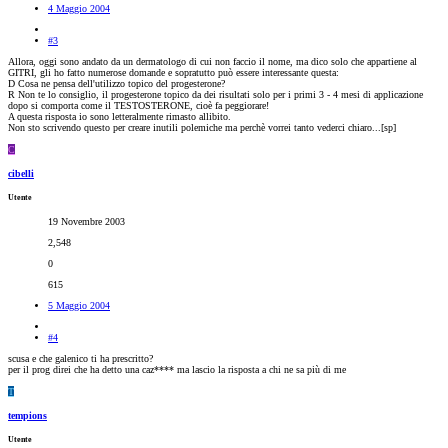
4 Maggio 2004
#3
Allora, oggi sono andato da un dermatologo di cui non faccio il nome, ma dico solo che appartiene al
GITRI, gli ho fatto numerose domande e sopratutto può essere interessante questa:
D Cosa ne pensa dell'utilizzo topico del progesterone?
R Non te lo consiglio, il progesterone topico da dei risultati solo per i primi 3 - 4 mesi di applicazione
dopo si comporta come il TESTOSTERONE, cioè fa peggiorare!
A questa risposta io sono letteralmente rimasto allibito.
Non sto scrivendo questo per creare inutili polemiche ma perchè vorrei tanto vederci chiaro...[sp]
C
cibelli
Utente
19 Novembre 2003
2,548
0
615
5 Maggio 2004
#4
scusa e che galenico ti ha prescritto?
per il prog direi che ha detto una caz**** ma lascio la risposta a chi ne sa più di me
T
tempions
Utente