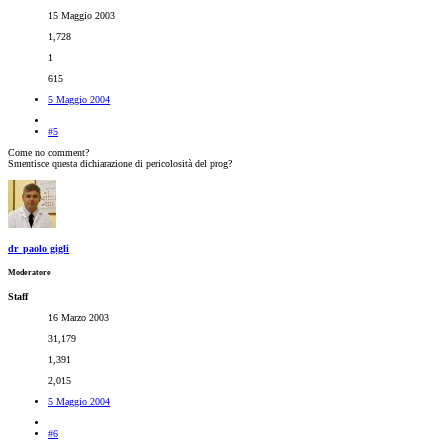
15 Maggio 2003
1,728
1
615
5 Maggio 2004
#5
Come no comment?
Smentisce questa dichiarazione di pericolosità del prog?
dr_paolo gigli
Moderatore
Staff
16 Marzo 2003
31,179
1,391
2,015
5 Maggio 2004
#6