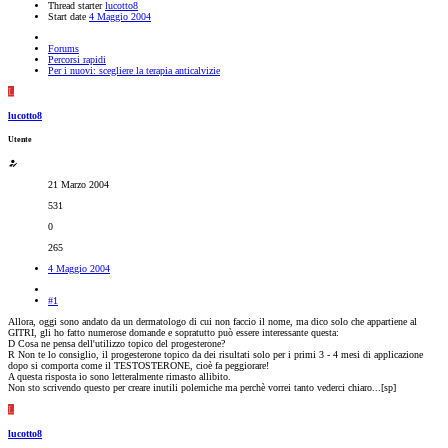
Thread starter
lucotto8
Start date
4 Maggio 2004
Forums
Percorsi rapidi
Per i nuovi: scegliere la terapia anticalvizie
L
lucotto8
Utente
21 Marzo 2004
531
0
265
4 Maggio 2004
#1
Allora, oggi sono andato da un dermatologo di cui non faccio il nome, ma dico solo che appartiene al
GITRI, gli ho fatto numerose domande e sopratutto può essere interessante questa:
D Cosa ne pensa dell'utilizzo topico del progesterone?
R Non te lo consiglio, il progesterone topico da dei risultati solo per i primi 3 - 4 mesi di applicazione
dopo si comporta come il TESTOSTERONE, cioè fa peggiorare!
A questa risposta io sono letteralmente rimasto allibito.
Non sto scrivendo questo per creare inutili polemiche ma perchè vorrei tanto vederci chiaro...[sp]
L
lucotto8