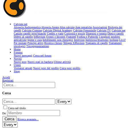
Calvizie.net
Alopecia Androgenetica
Alopecia Areata
Altre calvizie
Aree tematiche
Associazioni
Biologia dei
capelli
Calvizie Comune
Calvizie Digital Academy
Calvizie Femminile
Calvizie TV
Calvizie.net
Canizie capelli grigi/bianchi
Credits e varie
Curiosità e gossip
Diagnosi e terapia
Dieta e capelli
Difetti al capello
Effluvium
Eventi e Incontri
Featured
Forfora e Pidocchi
I migliori prodotti
anticalvizie
Igiene e cura
Infoltimenti non chirurgici
Interviste
Ipertricosi/Irsutismo
Isolinea
LLLT
Per iniziare
Principi attivi
Ricerca e futuro
Telogen Effluvium
Trapianto di capelli
Trattamenti
tricologici
Tricopigmentazione
Home
Forums
Nuovi messaggi
Cerca nel forum
Novità
Nuovi post
Nuovi stati in bacheca
Ultime attività
Utenti
Visitatori attuali
Nuovi post del profilo
Cerca post profilo
Shop
Accedi
Registrati
Cerca
Cerca nel titolo
Da:
Cerca
Ricerca avanzata...