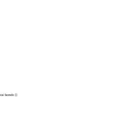
stai facendo [
]