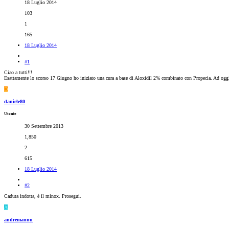
18 Luglio 2014
103
1
165
18 Luglio 2014
#1
Ciao a tutti!!!
Esattamente lo scorso 17 Giugno ho iniziato una cura a base di Aloxidil 2% combinato con Propecia. Ad oggi
D
daniele80
Utente
30 Settembre 2013
1,850
2
615
18 Luglio 2014
#2
Caduta indotta, è il minox. Prosegui.
A
andremannu