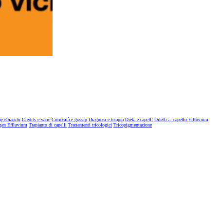
igi/bianchi
Credits e varie
Curiosità e gossip
Diagnosi e terapia
Dieta e capelli
Difetti al capello
Effluvium
gen Effluvium
Trapianto di capelli
Trattamenti tricologici
Tricopigmentazione