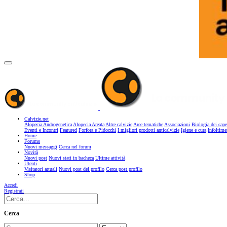
Calvizie.net
Alopecia Androgenetica
Alopecia Areata
Altre calvizie
Aree tematiche
Associazioni
Biologia dei cape
Eventi e Incontri
Featured
Forfora e Pidocchi
I migliori prodotti anticalvizie
Igiene e cura
Infoltime
Home
Forums
Nuovi messaggi
Cerca nel forum
Novità
Nuovi post
Nuovi stati in bacheca
Ultime attività
Utenti
Visitatori attuali
Nuovi post del profilo
Cerca post profilo
Shop
Accedi
Registrati
Cerca