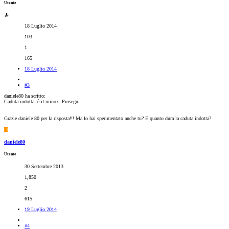
Utente
18 Luglio 2014
103
1
165
18 Luglio 2014
#3
daniele80 ha scritto:
Caduta indotta, è il minox. Prosegui.
Grazie daniele 80 per la risposta!!! Ma lo hai sperimentato anche tu? E quanto dura la caduta indotta?
D
daniele80
Utente
30 Settembre 2013
1,850
2
615
19 Luglio 2014
#4