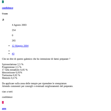
C
confidence
Utente
4 Agosto 2003
254
0
265
12 Maggio 2004
#3
Che ne dite di questo galenico che ho intenzione di farmi preparare ?
Spironolattone 2,5 %
Progesterone 2,5 %
17 Alfa estradiolo 0,05 %
Idrocortisone 0,01%
Tretinoina 0,02 %
Mentolo 0,4 %
Da applicare sulla zona delle tempie per riprendere le stempiature.
Attendo commenti per consigli e eventuali miglioramenti del preperato.
ciao a tutti
confidence
A
ares