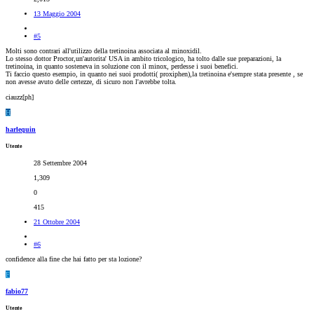
13 Maggio 2004
#5
Molti sono contrari all'utilizzo della tretinoina associata al minoxidil.
Lo stesso dottor Proctor,un'autorita' USA in ambito tricologico, ha tolto dalle sue preparazioni, la
tretinoina, in quanto sosteneva in soluzione con il minox, perdesse i suoi benefici.
Ti faccio questo esempio, in quanto nei suoi prodotti( proxiphen),la tretinoina e'sempre stata presente , se
non avesse avuto delle certezze, di sicuro non l'avrebbe tolta.
ciauzz[ph]
H
harlequin
Utente
28 Settembre 2004
1,309
0
415
21 Ottobre 2004
#6
confidence alla fine che hai fatto per sta lozione?
F
fabio77
Utente