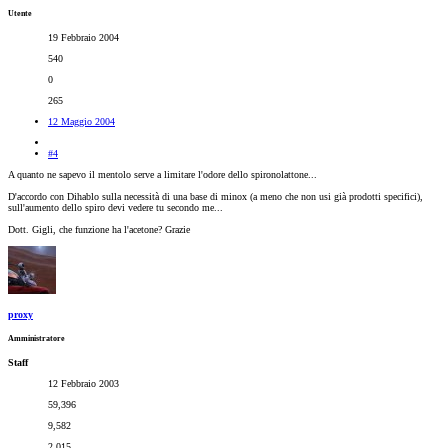
Utente
19 Febbraio 2004
540
0
265
12 Maggio 2004
#4
A quanto ne sapevo il mentolo serve a limitare l'odore dello spironolattone...
D'accordo con Dihablo sulla necessità di una base di minox (a meno che non usi già prodotti specifici),
sull'aumento dello spiro devi vedere tu secondo me...
Dott. Gigli, che funzione ha l'acetone? Grazie
proxy
Amministratore
Staff
12 Febbraio 2003
59,396
9,582
2,015