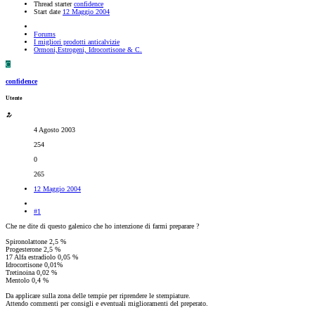
Thread starter
confidence
Start date
12 Maggio 2004
Forums
I migliori prodotti anticalvizie
Ormoni,Estrogeni, Idrocortisone & C.
C
confidence
Utente
4 Agosto 2003
254
0
265
12 Maggio 2004
#1
Che ne dite di questo galenico che ho intenzione di farmi preparare ?
Spironolattone 2,5 %
Progesterone 2,5 %
17 Alfa estradiolo 0,05 %
Idrocortisone 0,01%
Tretinoina 0,02 %
Mentolo 0,4 %
Da applicare sulla zona delle tempie per riprendere le stempiature.
Attendo commenti per consigli e eventuali miglioramenti del preperato.