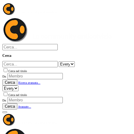
Cerca
Cerca nel titolo
Da:
Cerca
Ricerca avanzata...
Cerca nel titolo
Da:
Cerca
Avanzate...