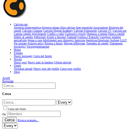
Calvizie.net
Alopecia Androgenetica
Alopecia Areata
Altre calvizie
Aree tematiche
Associazioni
Biologia dei
capelli
Calvizie Comune
Calvizie Digital Academy
Calvizie Femminile
Calvizie TV
Calvizie.net
Canizie capelli grigi/bianchi
Credits e varie
Curiosità e gossip
Diagnosi e terapia
Dieta e capelli
Difetti al capello
Effluvium
Eventi e Incontri
Featured
Forfora e Pidocchi
I migliori prodotti
anticalvizie
Igiene e cura
Infoltimenti non chirurgici
Interviste
Ipertricosi/Irsutismo
Isolinea
LLLT
Per iniziare
Principi attivi
Ricerca e futuro
Telogen Effluvium
Trapianto di capelli
Trattamenti
tricologici
Tricopigmentazione
Home
Forums
Nuovi messaggi
Cerca nel forum
Novità
Nuovi post
Nuovi stati in bacheca
Ultime attività
Utenti
Visitatori attuali
Nuovi post del profilo
Cerca post profilo
Shop
Accedi
Registrati
Cerca
Cerca nel titolo
Da:
Cerca
Ricerca avanzata...