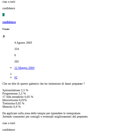
ciao a tutti
confidence
C
confidence
Utente
4 Agosto 2003
254
0
265
12 Maggio 2004
#2
Che ne dite di questo galenico che ho intenzione di farmi preparare ?
Spironolattone 2,5 %
Progesterone 2,5 %
17 Alfa estradiolo 0,05 %
Idrocortisone 0,01%
Tretinoina 0,02 %
Mentolo 0,4 %
Da applicare sulla zona delle tempie per riprendere le stempiature.
Attendo commenti per consigli e eventuali miglioramenti del preperato.
ciao a tutti
confidence