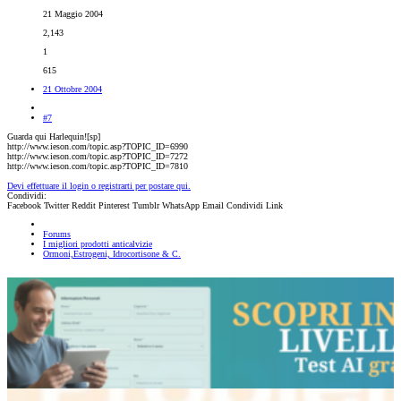
21 Maggio 2004
2,143
1
615
21 Ottobre 2004
#7
Guarda qui Harlequin![sp]
http://www.ieson.com/topic.asp?TOPIC_ID=6990
http://www.ieson.com/topic.asp?TOPIC_ID=7272
http://www.ieson.com/topic.asp?TOPIC_ID=7810
Devi effettuare il login o registrarti per postare qui.
Condividi:
Facebook
Twitter
Reddit
Pinterest
Tumblr
WhatsApp
Email
Condividi
Link
Forums
I migliori prodotti anticalvizie
Ormoni,Estrogeni, Idrocortisone & C.