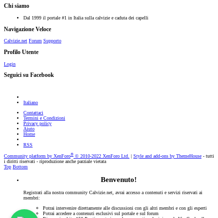
Chi siamo
Dal 1999 il portale #1 in Italia sulla calvizie e caduta dei capelli
Navigazione Veloce
Calvizie.net
Forum
Supporto
Profilo Utente
Login
Seguici su Facebook
Italiano
Contattaci
Termini e Condizioni
Privacy policy
Aiuto
Home
RSS
®
Community platform by XenForo
© 2010-2022 XenForo Ltd.
|
Style and add-ons by ThemeHouse
- tutti
i diritti riservati - riproduzione anche parziale vietata
Top
Bottom
Benvenuto!
Registrati alla nostra community Calvizie.net, avrai accesso a contenuti e servizi riservati ai
membri:
Potrai intervenire direttamente alle discussioni con gli altri membri e con gli esperti
Potrai accedere a contenuti esclusivi sul portale e sul forum