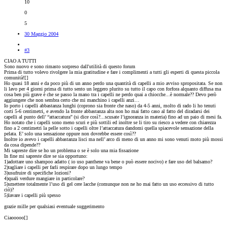
10
0
5
30 Maggio 2004
#3
CIAO A TUTTI
Sono nuovo e sono rimasto sorpreso dall'utilità di questo forum
Prima di tutto volevo rivolgere la mia gratitudine e fare i complimenti a tutti gli esperti di questa piccola
comunità![
]
Ho quasi 18 anni e da poco più di un anno perdo una quantità di capelli a mio avviso spropositata. Se non
li lavo per 4 giorni prima di tutto sento un leggero plurito su tutto il capo con forfora alquanto diffusa ma
cosa ben più grave è che se passo la mano tra i capelli ne perdo quai a chiocche...è normale?? Devo però
aggiungere che non sembra certo che mi manchino i capelli anzi…
Io porto i capelli abbastanza lunghi (coprono sia fronte che naso) da 4-5 anni, molto di rado li ho tenuti
corti 5-6 centimetri, e avendo la fronte abbastanza alta non ho mai fatto caso al fatto del diradarsi dei
capelli al punto dell’ “attaccatura” (si dice così?...scusate l’ignoranza in materia) fino ad un paio di mesi fa.
Ho notato che i capelli sono meno scuri e più sottili ed inoltre se li tiro su riesco a vedere con chiarezza
fino a 2 centimetri la pelle sotto i capelli oltre l’attaccatura dandomi quella spiacevole sensazione della
pelata. E’ solo una sensazione oppure non dovrebbe essere così??
Inoltre io avevo i capelli abbastanza lisci ma nell’ arco di meno di un anno mi sono venuti moto più mossi
da cosa dipende??
Mi sapreste dire se ho un problema o se è solo una mia fissazione
In fine mi sapreste dire se sia opportuno:
1)adottare uno shampoo adatto ( io uso panthene va bene o può essere nocivo) e fare uso del balsamo?
2)tagliare i capelli per farli respirare dopo un lungo tempo
3)usufruire di specifiche lozioni?
4)quali verdure mangiare in particolare?
5)smettere totalmente l’uso di gel cere lacche (comunque non ne ho mai fatto un uso eccessivo di tutto
ciò)?
5)lavare i capelli più spesso
grazie mille per qualsiasi eventuale suggerimento
Ciaooooo[
]