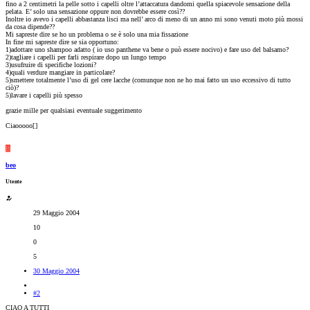
fino a 2 centimetri la pelle sotto i capelli oltre l’attaccatura dandomi quella spiacevole sensazione della
pelata. E’ solo una sensazione oppure non dovrebbe essere così??
Inoltre io avevo i capelli abbastanza lisci ma nell’ arco di meno di un anno mi sono venuti moto più mossi
da cosa dipende??
Mi sapreste dire se ho un problema o se è solo una mia fissazione
In fine mi sapreste dire se sia opportuno:
1)adottare uno shampoo adatto ( io uso panthene va bene o può essere nocivo) e fare uso del balsamo?
2)tagliare i capelli per farli respirare dopo un lungo tempo
3)usufruire di specifiche lozioni?
4)quali verdure mangiare in particolare?
5)smettere totalmente l’uso di gel cere lacche (comunque non ne ho mai fatto un uso eccessivo di tutto
ciò)?
5)lavare i capelli più spesso
grazie mille per qualsiasi eventuale suggerimento
Ciaooooo[
]
B
beo
Utente
29 Maggio 2004
10
0
5
30 Maggio 2004
#2
CIAO A TUTTI