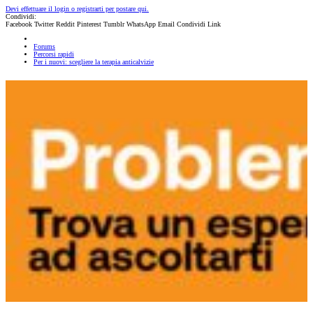
Devi effettuare il login o registrarti per postare qui.
Condividi:
Facebook
Twitter
Reddit
Pinterest
Tumblr
WhatsApp
Email
Condividi
Link
Forums
Percorsi rapidi
Per i nuovi: scegliere la terapia anticalvizie