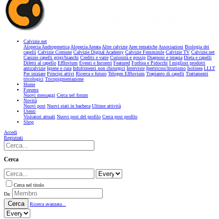
Calvizie.net
Alopecia Androgenetica
Alopecia Areata
Altre calvizie
Aree tematiche
Associazioni
Biologia dei
capelli
Calvizie Comune
Calvizie Digital Academy
Calvizie Femminile
Calvizie TV
Calvizie.net
Canizie capelli grigi/bianchi
Credits e varie
Curiosità e gossip
Diagnosi e terapia
Dieta e capelli
Difetti al capello
Effluvium
Eventi e Incontri
Featured
Forfora e Pidocchi
I migliori prodotti
anticalvizie
Igiene e cura
Infoltimenti non chirurgici
Interviste
Ipertricosi/Irsutismo
Isolinea
LLLT
Per iniziare
Principi attivi
Ricerca e futuro
Telogen Effluvium
Trapianto di capelli
Trattamenti
tricologici
Tricopigmentazione
Home
Forums
Nuovi messaggi
Cerca nel forum
Novità
Nuovi post
Nuovi stati in bacheca
Ultime attività
Utenti
Visitatori attuali
Nuovi post del profilo
Cerca post profilo
Shop
Accedi
Registrati
Cerca
Cerca nel titolo
Da:
Cerca
Ricerca avanzata...