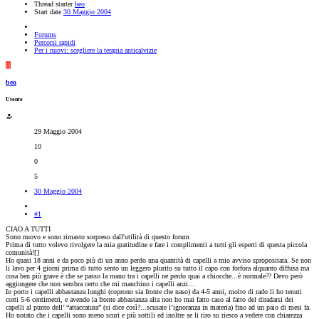
Thread starter
beo
Start date
30 Maggio 2004
Forums
Percorsi rapidi
Per i nuovi: scegliere la terapia anticalvizie
B
beo
Utente
29 Maggio 2004
10
0
5
30 Maggio 2004
#1
CIAO A TUTTI
Sono nuovo e sono rimasto sorpreso dall'utilità di questo forum
Prima di tutto volevo rivolgere la mia gratitudine e fare i complimenti a tutti gli esperti di questa piccola
comunità![
]
Ho quasi 18 anni e da poco più di un anno perdo una quantità di capelli a mio avviso spropositata. Se non
li lavo per 4 giorni prima di tutto sento un leggero plurito su tutto il capo con forfora alquanto diffusa ma
cosa ben più grave è che se passo la mano tra i capelli ne perdo quai a chiocche...è normale?? Devo però
aggiungere che non sembra certo che mi manchino i capelli anzi…
Io porto i capelli abbastanza lunghi (coprono sia fronte che naso) da 4-5 anni, molto di rado li ho tenuti
corti 5-6 centimetri, e avendo la fronte abbastanza alta non ho mai fatto caso al fatto del diradarsi dei
capelli al punto dell’ “attaccatura” (si dice così?...scusate l’ignoranza in materia) fino ad un paio di mesi fa.
Ho notato che i capelli sono meno scuri e più sottili ed inoltre se li tiro su riesco a vedere con chiarezza