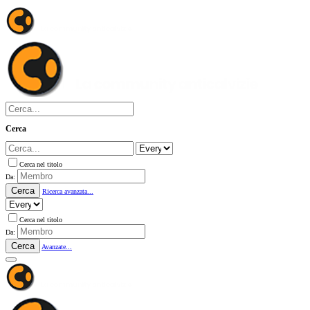
Cerca
Cerca nel titolo
Da:
Cerca
Ricerca avanzata...
Cerca nel titolo
Da:
Cerca
Avanzate...