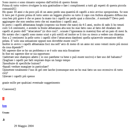
Sono nuovo e sono rimasto sorpreso dall'utilità di questo forum
Prima di tutto volevo rivolgere la mia gratitudine e fare i complimenti a tutti gli esperti di questa piccola
comunità![
]
Ho quasi 18 anni e da poco più di un anno perdo una quantità di capelli a mio avviso spropositata. Se non
li lavo per 4 giorni prima di tutto sento un leggero plurito su tutto il capo con forfora alquanto diffusa ma
cosa ben più grave è che se passo la mano tra i capelli ne perdo quai a chiocche...è normale?? Devo però
aggiungere che non sembra certo che mi manchino i capelli anzi…
Io porto i capelli abbastanza lunghi (coprono sia fronte che naso) da 4-5 anni, molto di rado li ho tenuti
corti 5-6 centimetri, e avendo la fronte abbastanza alta non ho mai fatto caso al fatto del diradarsi dei
capelli al punto dell’ “attaccatura” (si dice così?...scusate l’ignoranza in materia) fino ad un paio di mesi fa.
Ho notato che i capelli sono meno scuri e più sottili ed inoltre se li tiro su riesco a vedere con chiarezza
fino a 2 centimetri la pelle sotto i capelli oltre l’attaccatura dandomi quella spiacevole sensazione della
pelata. E’ solo una sensazione oppure non dovrebbe essere così??
Inoltre io avevo i capelli abbastanza lisci ma nell’ arco di meno di un anno mi sono venuti moto più mossi
da cosa dipende??
Mi sapreste dire se ho un problema o se è solo una mia fissazione
In fine mi sapreste dire se sia opportuno:
1)adottare uno shampoo adatto ( io uso panthene va bene o può essere nocivo) e fare uso del balsamo?
2)tagliare i capelli per farli respirare dopo un lungo tempo
3)usufruire di specifiche lozioni?
4)quali verdure mangiare in particolare?
5)smettere totalmente l’uso di gel cere lacche (comunque non ne ho mai fatto un uso eccessivo di tutto
ciò)?
5)lavare i capelli più spesso
grazie mille per qualsiasi eventuale suggerimento
Ciaooooo[
]
B
beo
Utente
29 Maggio 2004