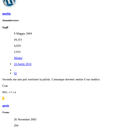
marlin
Amministratore
Staff
9 Maggio 2004
34,311
4,024
2,015
Milano
24 Aprile 2014
#2
Secondo me non può sostituire la pillola. Comunque dovresti sentire il tuo medico.
Ciao
MA - r l i n
A
angie
Utente
26 Novembre 2003
294