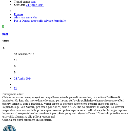
Thread starter
pam
Start date
24 Aprile 2014
Forums
Altre aree tematiche
Per la Donna: tutto sulla calvizie femminile
P
pam
Utente
13 Gennaio 2014
11
0
5
24 Aprile 2014
#1
Buongiorno a tutti.
Chiedo un vostro parere, magari anche quello esperto da parte di un medico, in merito all'utilizzo di
inositolo. Ho letto che molte donne lo usano per la cura dell'ovaio policistico e hanno riscontrato effetti
positivi anche su acne e irsutismo. Vorrei sapere se potrebbe avere effetti benefici anche sui capelli.
Io prendo la pillola Yasmin, per ovaio policistico, acne e AGA, me ho problemi di capogiri. Se dovessi
sospendere l'assunzione della pillola, quali risultati potrei aspettarmi a livello di capelli? Mi è già capitato
in passato di sospenderla e la situazione è precipitata per quanto riguarda l'acne. L'inositolo potrebbe essere
una valida alternativa alla pillola, oppure no?
Grazie a chi vorrà esprimere un suo parere.