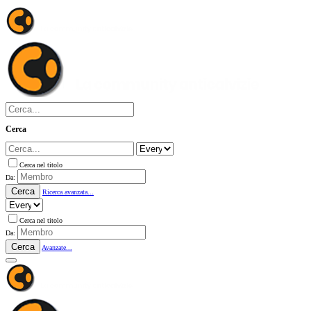
Cerca
Cerca nel titolo
Da:
Cerca
Ricerca avanzata...
Cerca nel titolo
Da:
Cerca
Avanzate...