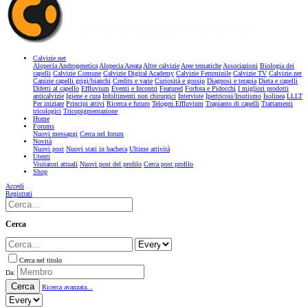
Calvizie.net
Alopecia Androgenetica
Alopecia Areata
Altre calvizie
Aree tematiche
Associazioni
Biologia dei
capelli
Calvizie Comune
Calvizie Digital Academy
Calvizie Femminile
Calvizie TV
Calvizie.net
Canizie capelli grigi/bianchi
Credits e varie
Curiosità e gossip
Diagnosi e terapia
Dieta e capelli
Difetti al capello
Effluvium
Eventi e Incontri
Featured
Forfora e Pidocchi
I migliori prodotti
anticalvizie
Igiene e cura
Infoltimenti non chirurgici
Interviste
Ipertricosi/Irsutismo
Isolinea
LLLT
Per iniziare
Principi attivi
Ricerca e futuro
Telogen Effluvium
Trapianto di capelli
Trattamenti
tricologici
Tricopigmentazione
Home
Forums
Nuovi messaggi
Cerca nel forum
Novità
Nuovi post
Nuovi stati in bacheca
Ultime attività
Utenti
Visitatori attuali
Nuovi post del profilo
Cerca post profilo
Shop
Accedi
Registrati
Cerca
Cerca nel titolo
Da:
Cerca
Ricerca avanzata...