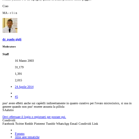
Ciao
MA - r l i n
dr_paolo gigli
Moderatore
Staff
16 Marzo 2003
31,179
1,391
2,015
24 Aprile 2014
#5
puo' avere effetti anche sui capèelli indireettamente in quanto curativo per l'ovaio microcisrico, si usa in
genrere quando non puo' esseree assunta la pillola
SAalutio
Devi effettuare il login o registrarti per postare qui.
Condividi:
Facebook
Twitter
Reddit
Pinterest
Tumblr
WhatsApp
Email
Condividi
Link
Forums
Altre aree tematiche