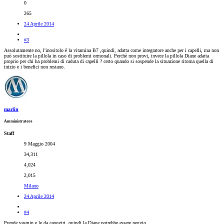
0
265
24 Aprile 2014
#3
Assolutamente no, l'inositolo è la vitamina B7 ,quindi, adatta come integratore anche per i capelli, ma non
può sostituire la pillola in caso di problemi ormonali. Perchè non provi, invece la pillola Diane adatta
proprio per chi ha problemi di caduta di capelli ? certo quando si sospende la situazione ritorna quella di
inizio e i benefici non restano.
marlin
Amministratore
Staff
9 Maggio 2004
34,311
4,024
2,015
Milano
24 Aprile 2014
#4
Prende yasmin e le da capogiri, quindi la Diane potrebbe essere peggio.