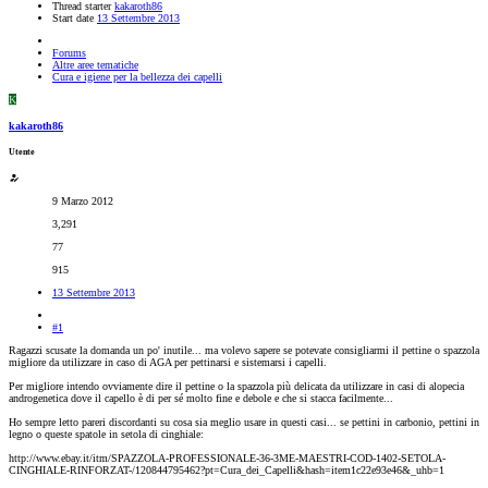
Thread starter
kakaroth86
Start date
13 Settembre 2013
Forums
Altre aree tematiche
Cura e igiene per la bellezza dei capelli
K
kakaroth86
Utente
9 Marzo 2012
3,291
77
915
13 Settembre 2013
#1
Ragazzi scusate la domanda un po' inutile... ma volevo sapere se potevate consigliarmi il pettine o spazzola
migliore da utilizzare in caso di AGA per pettinarsi e sistemarsi i capelli.
Per migliore intendo ovviamente dire il pettine o la spazzola più delicata da utilizzare in casi di alopecia
androgenetica dove il capello è di per sé molto fine e debole e che si stacca facilmente...
Ho sempre letto pareri discordanti su cosa sia meglio usare in questi casi... se pettini in carbonio, pettini in
legno o queste spatole in setola di cinghiale:
http://www.ebay.it/itm/SPAZZOLA-PROFESSIONALE-36-3ME-MAESTRI-COD-1402-SETOLA-
CINGHIALE-RINFORZAT-/120844795462?pt=Cura_dei_Capelli&hash=item1c22e93e46&_uhb=1