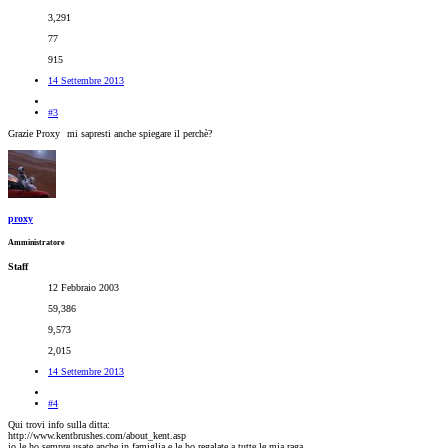
3,291
77
915
14 Settembre 2013
#3
Grazie Proxy
mi sapresti anche spiegare il perchè?
proxy
Amministratore
Staff
12 Febbraio 2003
59,386
9,573
2,015
14 Settembre 2013
#4
Qui trovi info sulla ditta:
http://www.kentbrushes.com/about_kent.asp
io le ho sempre usate,anche in famiglia e le ho regalate a tutte le mia raga.