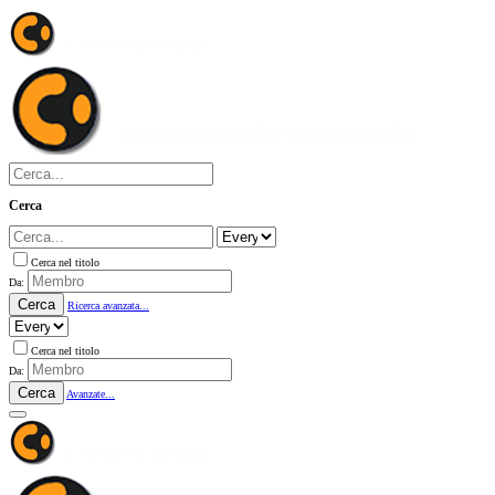
Cerca
Cerca nel titolo
Da:
Cerca
Ricerca avanzata...
Cerca nel titolo
Da:
Cerca
Avanzate...