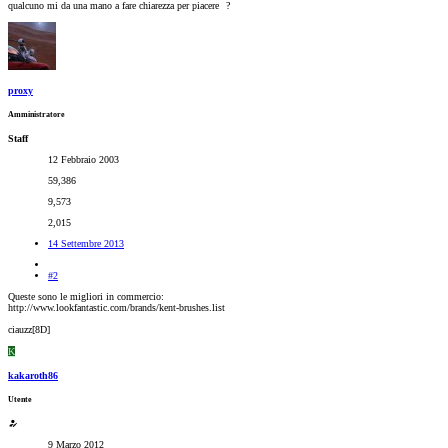
qualcuno mi da una mano a fare chiarezza per piacere
?
proxy
Amministratore
Staff
12 Febbraio 2003
59,386
9,573
2,015
14 Settembre 2013
#2
Queste sono le migliori in commercio:
http://www.lookfantastic.com/brands/kent-brushes.list
ciauzz[8D]
K
kakaroth86
Utente
9 Marzo 2012