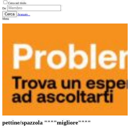
Cerca nel titolo
Da:
Cerca
Avanzate...
Menu
pettine/spazzola """"migliore""""