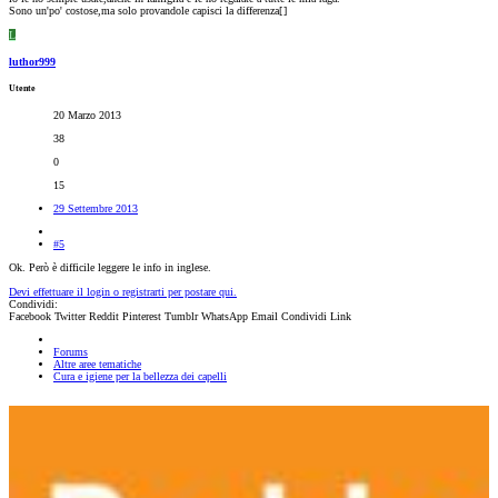
Sono un'po' costose,ma solo provandole capisci la differenza[
]
L
luthor999
Utente
20 Marzo 2013
38
0
15
29 Settembre 2013
#5
Ok. Però è difficile leggere le info in inglese.
Devi effettuare il login o registrarti per postare qui.
Condividi:
Facebook
Twitter
Reddit
Pinterest
Tumblr
WhatsApp
Email
Condividi
Link
Forums
Altre aree tematiche
Cura e igiene per la bellezza dei capelli