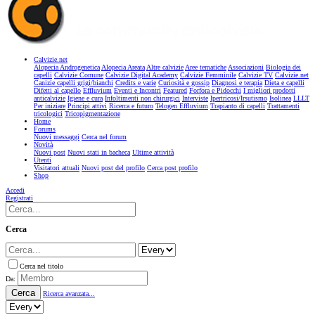
Calvizie.net
Alopecia Androgenetica
Alopecia Areata
Altre calvizie
Aree tematiche
Associazioni
Biologia dei
capelli
Calvizie Comune
Calvizie Digital Academy
Calvizie Femminile
Calvizie TV
Calvizie.net
Canizie capelli grigi/bianchi
Credits e varie
Curiosità e gossip
Diagnosi e terapia
Dieta e capelli
Difetti al capello
Effluvium
Eventi e Incontri
Featured
Forfora e Pidocchi
I migliori prodotti
anticalvizie
Igiene e cura
Infoltimenti non chirurgici
Interviste
Ipertricosi/Irsutismo
Isolinea
LLLT
Per iniziare
Principi attivi
Ricerca e futuro
Telogen Effluvium
Trapianto di capelli
Trattamenti
tricologici
Tricopigmentazione
Home
Forums
Nuovi messaggi
Cerca nel forum
Novità
Nuovi post
Nuovi stati in bacheca
Ultime attività
Utenti
Visitatori attuali
Nuovi post del profilo
Cerca post profilo
Shop
Accedi
Registrati
Cerca
Cerca nel titolo
Da:
Cerca
Ricerca avanzata...