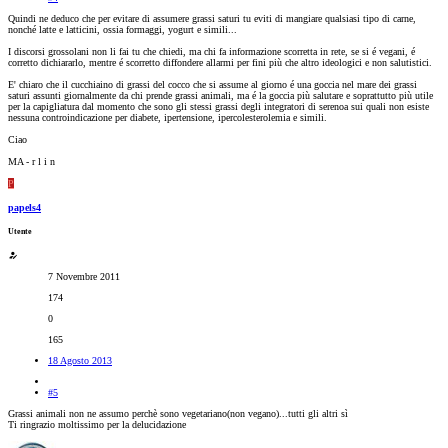
Quindi ne deduco che per evitare di assumere grassi saturi tu eviti di mangiare qualsiasi tipo di carne,
nonché latte e latticini, ossia formaggi, yogurt e simili...
I discorsi grossolani non li fai tu che chiedi, ma chi fa informazione scorretta in rete, se si é vegani, é
corretto dichiararlo, mentre é scorretto diffondere allarmi per fini più che altro ideologici e non salutistici.
E' chiaro che il cucchiaino di grassi del cocco che si assume al giorno é una goccia nel mare dei grassi
saturi assunti giornalmente da chi prende grassi animali, ma é la goccia più salutare e soprattutto più utile
per la capigliatura dal momento che sono gli stessi grassi degli integratori di serenoa sui quali non esiste
nessuna controindicazione per diabete, ipertensione, ipercolesterolemia e simili.
Ciao
MA - r l i n
P
papels4
Utente
7 Novembre 2011
174
0
165
18 Agosto 2013
#5
Grassi animali non ne assumo perchè sono vegetariano(non vegano)...tutti gli altri sì
Ti ringrazio moltissimo per la delucidazione