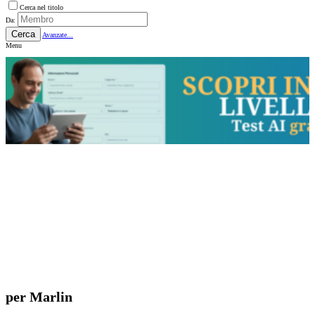
Cerca nel titolo
Da:
Cerca
Avanzate...
Menu
per Marlin