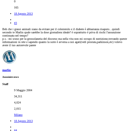
0
165
18 Agosto 2013
#3
Beh che i grassi animali siano da evitare per il colesterolo e il diabete è abbastanza risaputo...quindi
secondo te Marlin quale sarebbe la dose giornaliera ideale? è soprattutto è priva di rischi l'assunzione
continuata nel tempo?
p.s.: mi scuso per la grossolaneria del discorso ma nella vita non mi occupo di nutrizione,trovando queste
informazioni in rete e sapendo quanto la sorte è avversa a noi agati(vedi prostata,parkinson,etc) volevo
avere il tuo autorevole parere
marlin
Amministratore
Staff
9 Maggio 2004
34,311
4,024
2,015
Milano
18 Agosto 2013
#4