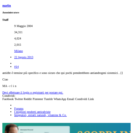
marlin
Amministratore
Staff
9 Maggio 2004
34,311
4,024
2,015
Milano
22 Agosto 2013
#14
antidht é termine più specifico e sono sicuro che qui pochi prenderebbero antiandrogeni sistemici...[
]
Ciao
MA - r l i n
Devi effettuare il login o registrarti per postare qui.
Condividi:
Facebook
Twitter
Reddit
Pinterest
Tumblr
WhatsApp
Email
Condividi
Link
Forums
I migliori prodotti anticalvizie
Integratori, estratti naturali, vitamine & Co.