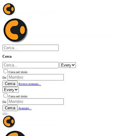
Cerca
Cerca nel titolo
Da:
Cerca
Ricerca avanzata...
Cerca nel titolo
Da:
Cerca
Avanzate...