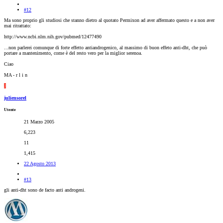
#12
Ma sono proprio gli studiosi che stanno dietro al quotato Permixon ad aver affermato questo e a non aver
mai ritrattato:
http://www.ncbi.nlm.nih.gov/pubmed/12477490
...non parlerei comunque di forte effetto antiandrogenico, al massimo di buon effeto anti-dht, che può
portare a mantenimento, come è del resto vero per la miglior serenoa.
Ciao
MA - r l i n
J
juliensorel
Utente
21 Marzo 2005
6,223
11
1,415
22 Agosto 2013
#13
gli anti-dht sono de facto anti androgeni.