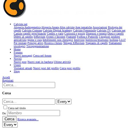
Calvizie.net
Alopecia Androgenetica
Alopecia Areata
Altre calvizie
Aree tematiche
Associazioni
Biologia dei
capelli
Calvizie Comune
Calvizie Digital Academy
Calvizie Femminile
Calvizie TV
Calvizie.net
Canizie capelli grigi/bianchi
Credits e varie
Curiosità e gossip
Diagnosi e terapia
Dieta e capelli
Difetti al capello
Effluvium
Eventi e Incontri
Featured
Forfora e Pidocchi
I migliori prodotti
anticalvizie
Igiene e cura
Infoltimenti non chirurgici
Interviste
Ipertricosi/Irsutismo
Isolinea
LLLT
Per iniziare
Principi attivi
Ricerca e futuro
Telogen Effluvium
Trapianto di capelli
Trattamenti
tricologici
Tricopigmentazione
Home
Forums
Nuovi messaggi
Cerca nel forum
Novità
Nuovi post
Nuovi stati in bacheca
Ultime attività
Utenti
Visitatori attuali
Nuovi post del profilo
Cerca post profilo
Shop
Accedi
Registrati
Cerca
Cerca nel titolo
Da:
Cerca
Ricerca avanzata...