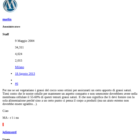
marlin
Amministratore
Staff
9 Maggio 2004
34,311
4,024
2,015
Milano
18 Agosto 2013
#6
Per me se sei vegetariano i grassi del cocco sono ottimi per assicurarti un certo apporto di grassi saturi.
Tieni conto che le nostre celulle per mantenere un aspetto compatto e non senescente dovrebbero avere nella
membrana cellulare il 55-60% di questi temuti grassi saturi. Il che non significa che li devi fornire con la
sola alimentazione perché sino a un certo punto ci pensa il corpo a produrli (ma un aiuto esterno non
dovrebbe essere sgradito...).
Ciao
MA - r l i nu
J
juliensorel
Utente