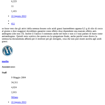
6,223
11
1,415
22 Agosto 2013
#11
se fosse vero che gli attivi della serenoa fossero solo acidi grassi basterebbero appena 0,5 g di olio di cocco
al giorno e dosi maggiori dovrebbero garantire come effetto dose dipendente una marcato effetto anti-
androgeno (che non c'é). Inoltre il l'aurico è contenuto anche nel burro e non si è mai parlato di burro come
antiandrogeno. Quindi resto scettico che questa sia la spiegazione finale, anche perché come dicevo la
serenoa ha documentata affinità per il recettore per gli estrogeni, cosa che non può essere ascritta agli acidi
grassi.
marlin
Amministratore
Staff
9 Maggio 2004
34,311
4,024
2,015
Milano
22 Agosto 2013