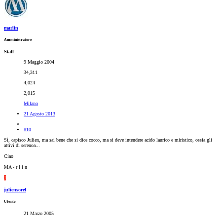
marlin
Amministratore
Staff
9 Maggio 2004
34,311
4,024
2,015
Milano
21 Agosto 2013
#10
Sì, capisco Julien, ma sai bene che si dice cocco, ma si deve intendere acido laurico e miristico, ossia gli
attivi di serenoa...
Ciao
MA - r l i n
J
juliensorel
Utente
21 Marzo 2005