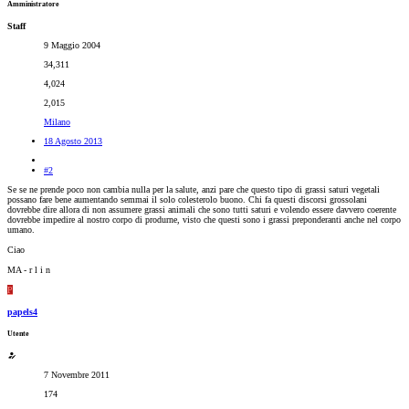
Amministratore
Staff
9 Maggio 2004
34,311
4,024
2,015
Milano
18 Agosto 2013
#2
Se se ne prende poco non cambia nulla per la salute, anzi pare che questo tipo di grassi saturi vegetali
possano fare bene aumentando semmai il solo colesterolo buono. Chi fa questi discorsi grossolani
dovrebbe dire allora di non assumere grassi animali che sono tutti saturi e volendo essere davvero coerente
dovrebbe impedire al nostro corpo di produrne, visto che questi sono i grassi preponderanti anche nel corpo
umano.
Ciao
MA - r l i n
P
papels4
Utente
7 Novembre 2011
174