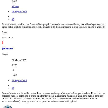
2,015
Milano
19 Agosto 2013
#8
Io invece sono convinto che l'utente abbia proprio trovato in rete quanto afferma, ossia il collegamento tra
grassi saturi diabete e ipertensione, perchè quando si fa disinformazione si può sostenere questo e altro...[
]
Ciao
MA - r l i n
J
juliensorel
Utente
21 Marzo 2005
6,223
11
1,415
21 Agosto 2013
#9
Personalmente non ho nulla contro il cocco e non lo ritengo affatto pericoloso per la salute. E' un cibo che
apprezzo molto a colazione o prima di affrontare degli allenamenti. Quando lo usai per i capelli però non
mi fece un fico secco. (laddove invece i semi di zucca mi hanno dato sicuramente una riduzione di
secrezione sebacea). forse però non ne ho preso abbastanza e non tutti i giorni.