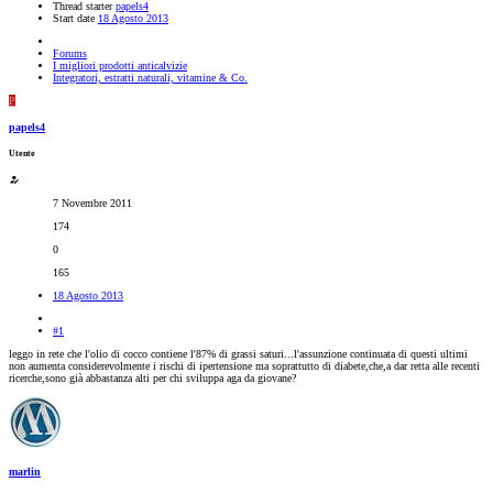
Thread starter
papels4
Start date
18 Agosto 2013
Forums
I migliori prodotti anticalvizie
Integratori, estratti naturali, vitamine & Co.
P
papels4
Utente
7 Novembre 2011
174
0
165
18 Agosto 2013
#1
leggo in rete che l'olio di cocco contiene l'87% di grassi saturi...l'assunzione continuata di questi ultimi
non aumenta considerevolmente i rischi di ipertensione ma soprattutto di diabete,che,a dar retta alle recenti
ricerche,sono già abbastanza alti per chi sviluppa aga da giovane?
marlin