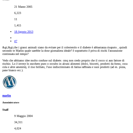
21 Marzo 2005
6,223
11
1,415
18 Agosto 2013
#7
&gt;&gt;che i grassi animali siano da evitare per il colesterolo e il diabete è abbastanza risaputo...quindi
secondo te Marlin quale sarebbe la dose giornaliera ideale? è soprattutto è priva di rischi l'assunzione
continuata nel tempo?
Vedo che abbiamo idee molto confuse sul diabete. cmq non credo proprio che il cocco si aun fattore di
rischio. Lo è invece lo zucchero puro o occulto in alcuni alimenti (dolci, biscotti, prodotti da forno, coca
cola e altre amenità), il riso brillato, l'uso indiscriminato di farina raffinata e suoi prodotti (ad es. pizza,
pane bianco ecc.).
marlin
Amministratore
Staff
9 Maggio 2004
34,311
4,024