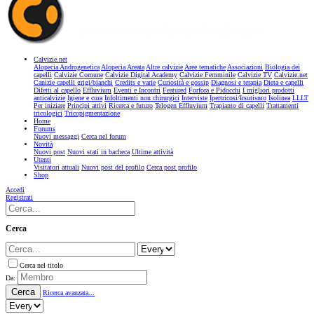
Calvizie.net
Alopecia Androgenetica
Alopecia Areata
Altre calvizie
Aree tematiche
Associazioni
Biologia dei
capelli
Calvizie Comune
Calvizie Digital Academy
Calvizie Femminile
Calvizie TV
Calvizie.net
Canizie capelli grigi/bianchi
Credits e varie
Curiosità e gossip
Diagnosi e terapia
Dieta e capelli
Difetti al capello
Effluvium
Eventi e Incontri
Featured
Forfora e Pidocchi
I migliori prodotti
anticalvizie
Igiene e cura
Infoltimenti non chirurgici
Interviste
Ipertricosi/Irsutismo
Isolinea
LLLT
Per iniziare
Principi attivi
Ricerca e futuro
Telogen Effluvium
Trapianto di capelli
Trattamenti
tricologici
Tricopigmentazione
Home
Forums
Nuovi messaggi
Cerca nel forum
Novità
Nuovi post
Nuovi stati in bacheca
Ultime attività
Utenti
Visitatori attuali
Nuovi post del profilo
Cerca post profilo
Shop
Accedi
Registrati
Cerca
Cerca nel titolo
Da:
Cerca
Ricerca avanzata...