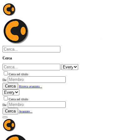
Cerca
Cerca nel titolo
Da:
Cerca
Ricerca avanzata...
Cerca nel titolo
Da:
Cerca
Avanzate...