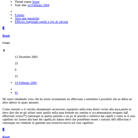
Thread starter
fixxer
Start date
14 Febbraio 2004
Forums
Altre aree tematiche
Effluvio stagionale capelli e tipi di calvizie
F
fixxer
Utente
12 Dicembre 2003
25
0
15
14 Febbraio 2004
#1
Mi stavo chiedendo visto che ho avuto sicuramente un effluvium a settembre è possibile che ne abbia un
altro adesso in quasi autunno
Come sintomi o il vecchio diratamento accresciuto sopratutto nella zona dietro vicino alla nuca,anche se
devo dire che ne gli ultimi mesi quello nella zona forntale mi sembra si sia attenuato(un recupero dall
effluvium scorso??).comunque in questo periodo o un po di prurido e solettico hai capelli e come se il cuio
capelluto mi tirasse alla base dei capelli,mi hanno detto che potrebbero essere i sintomi dell effluvium e
comunque sto vendodo in generale una ricrescita nuova sul cuoi capelluto.
F
fixxer