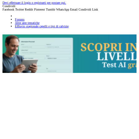
Devi effettuare il login o registrarti per postare qui.
Condividi:
Facebook
Twitter
Reddit
Pinterest
Tumblr
WhatsApp
Email
Condividi
Link
Forums
Altre aree tematiche
Effluvio stagionale capelli e tipi di calvizie