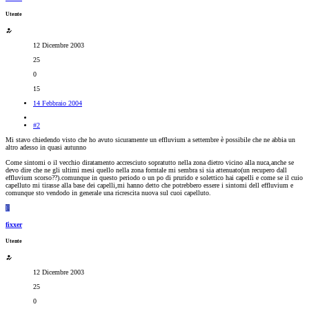
Utente
12 Dicembre 2003
25
0
15
14 Febbraio 2004
#2
Mi stavo chiedendo visto che ho avuto sicuramente un effluvium a settembre è possibile che ne abbia un
altro adesso in quasi autunno
Come sintomi o il vecchio diratamento accresciuto sopratutto nella zona dietro vicino alla nuca,anche se
devo dire che ne gli ultimi mesi quello nella zona forntale mi sembra si sia attenuato(un recupero dall
effluvium scorso??).comunque in questo periodo o un po di prurido e solettico hai capelli e come se il cuio
capelluto mi tirasse alla base dei capelli,mi hanno detto che potrebbero essere i sintomi dell effluvium e
comunque sto vendodo in generale una ricrescita nuova sul cuoi capelluto.
F
fixxer
Utente
12 Dicembre 2003
25
0