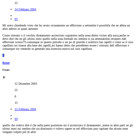
15
14 Febbraio 2004
#3
Mi stavo chiedendo visto che ho avuto sicuramente un effluvium a settembre è possibile che ne abbia un
altro adesso in quasi autunno
Come sintomi o il vecchio diratamento accresciuto sopratutto nella zona dietro vicino alla nuca,anche se
devo dire che ne gli ultimi mesi quello nella zona forntale mi sembra si sia attenuato(un recupero dall
effluvium scorso??).comunque in questo periodo o un po di prurido e solettico hai capelli e come se il cuio
capelluto mi tirasse alla base dei capelli,mi hanno detto che potrebbero essere i sintomi dell effluvium e
comunque sto vendodo in generale una ricrescita nuova sul cuoi capelluto.
F
fixxer
Utente
12 Dicembre 2003
25
0
15
15 Febbraio 2004
#4
quello che volevo dire è che nella parte posteriore mi è accresciuto il diratamento ,metre in altre parti ne gli
ultimi mesi mi sembra che sia diminuito e volevo sapere se nel effluvium puo capitare che alcune zone
vengano colpite più di altre