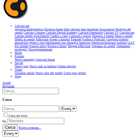
Calvizie.net
Alopecia Androgenetica
Alopecia Areata
Altre calvizie
Aree tematiche
Associazioni
Biologia dei
capelli
Calvizie Comune
Calvizie Digital Academy
Calvizie Femminile
Calvizie TV
Calvizie.net
Canizie capelli grigi/bianchi
Credits e varie
Curiosità e gossip
Diagnosi e terapia
Dieta e capelli
Difetti al capello
Effluvium
Eventi e Incontri
Featured
Forfora e Pidocchi
I migliori prodotti
anticalvizie
Igiene e cura
Infoltimenti non chirurgici
Interviste
Ipertricosi/Irsutismo
Isolinea
LLLT
Per iniziare
Principi attivi
Ricerca e futuro
Telogen Effluvium
Trapianto di capelli
Trattamenti
tricologici
Tricopigmentazione
Home
Forums
Nuovi messaggi
Cerca nel forum
Novità
Nuovi post
Nuovi stati in bacheca
Ultime attività
Utenti
Visitatori attuali
Nuovi post del profilo
Cerca post profilo
Shop
Accedi
Registrati
Cerca
Cerca nel titolo
Da:
Cerca
Ricerca avanzata...