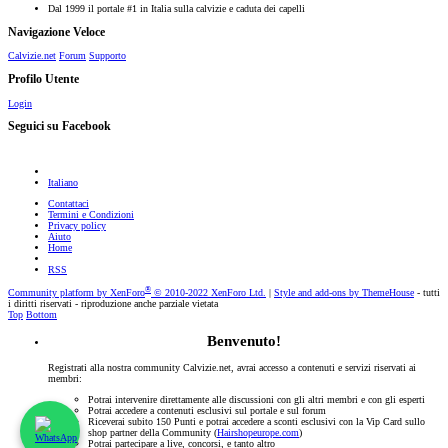
Dal 1999 il portale #1 in Italia sulla calvizie e caduta dei capelli
Navigazione Veloce
Calvizie.net
Forum
Supporto
Profilo Utente
Login
Seguici su Facebook
Italiano
Contattaci
Termini e Condizioni
Privacy policy
Aiuto
Home
RSS
®
Community platform by XenForo
© 2010-2022 XenForo Ltd.
|
Style and add-ons by ThemeHouse
- tutti
i diritti riservati - riproduzione anche parziale vietata
Top
Bottom
Benvenuto!
Registrati alla nostra community Calvizie.net, avrai accesso a contenuti e servizi riservati ai
membri:
Potrai intervenire direttamente alle discussioni con gli altri membri e con gli esperti
Potrai accedere a contenuti esclusivi sul portale e sul forum
Riceverai subito 150 Punti e potrai accedere a sconti esclusivi con la Vip Card sullo
shop partner della Community (
Hairshopeurope.com
)
Potrai partecipare a live, concorsi, e tanto altro