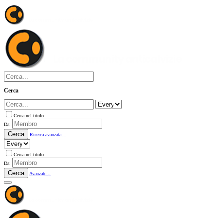
Cerca
Cerca nel titolo
Da:
Cerca
Ricerca avanzata...
Cerca nel titolo
Da:
Cerca
Avanzate...