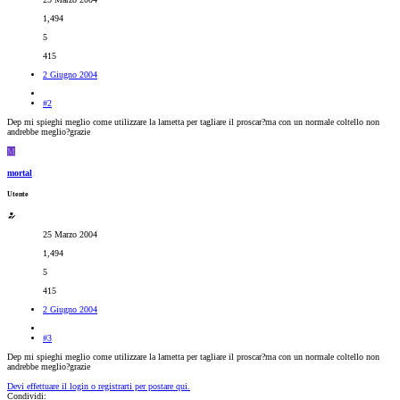
1,494
5
415
2 Giugno 2004
#2
Dep mi spieghi meglio come utilizzare la lametta per tagliare il proscar?ma con un normale coltello non
andrebbe meglio?grazie
M
mortal
Utente
25 Marzo 2004
1,494
5
415
2 Giugno 2004
#3
Dep mi spieghi meglio come utilizzare la lametta per tagliare il proscar?ma con un normale coltello non
andrebbe meglio?grazie
Devi effettuare il login o registrarti per postare qui.
Condividi: