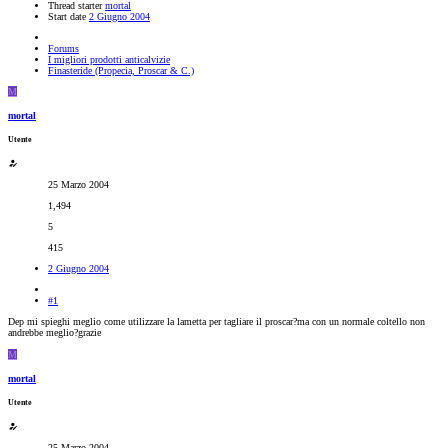
Thread starter
mortal
Start date
2 Giugno 2004
Forums
I migliori prodotti anticalvizie
Finasteride (Propecia, Proscar & C.)
M
mortal
Utente
25 Marzo 2004
1,494
5
415
2 Giugno 2004
#1
Dep mi spieghi meglio come utilizzare la lametta per tagliare il proscar?ma con un normale coltello non
andrebbe meglio?grazie
M
mortal
Utente
25 Marzo 2004