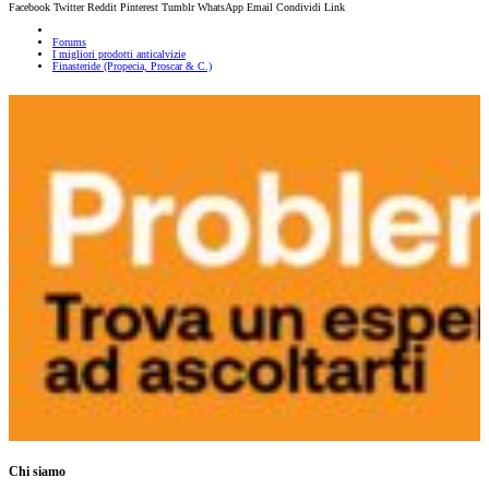
Facebook
Twitter
Reddit
Pinterest
Tumblr
WhatsApp
Email
Condividi
Link
Forums
I migliori prodotti anticalvizie
Finasteride (Propecia, Proscar & C.)
Chi siamo