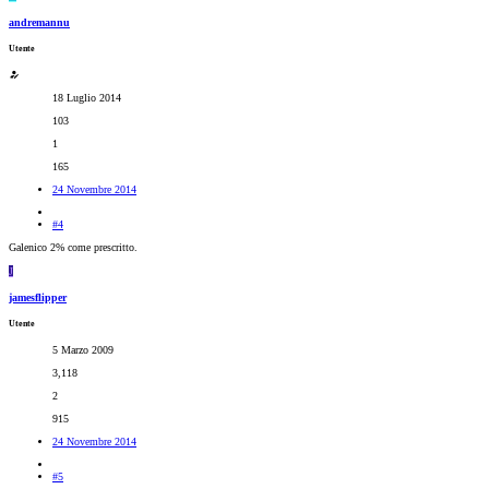
andremannu
Utente
18 Luglio 2014
103
1
165
24 Novembre 2014
#4
Galenico 2% come prescritto.
J
jamesflipper
Utente
5 Marzo 2009
3,118
2
915
24 Novembre 2014
#5