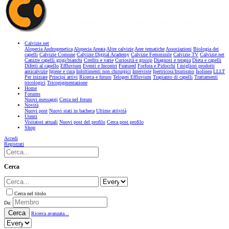
Calvizie.net
Alopecia Androgenetica
Alopecia Areata
Altre calvizie
Aree tematiche
Associazioni
Biologia dei
capelli
Calvizie Comune
Calvizie Digital Academy
Calvizie Femminile
Calvizie TV
Calvizie.net
Canizie capelli grigi/bianchi
Credits e varie
Curiosità e gossip
Diagnosi e terapia
Dieta e capelli
Difetti al capello
Effluvium
Eventi e Incontri
Featured
Forfora e Pidocchi
I migliori prodotti
anticalvizie
Igiene e cura
Infoltimenti non chirurgici
Interviste
Ipertricosi/Irsutismo
Isolinea
LLLT
Per iniziare
Principi attivi
Ricerca e futuro
Telogen Effluvium
Trapianto di capelli
Trattamenti
tricologici
Tricopigmentazione
Home
Forums
Nuovi messaggi
Cerca nel forum
Novità
Nuovi post
Nuovi stati in bacheca
Ultime attività
Utenti
Visitatori attuali
Nuovi post del profilo
Cerca post profilo
Shop
Accedi
Registrati
Cerca
Cerca nel titolo
Da:
Cerca
Ricerca avanzata...