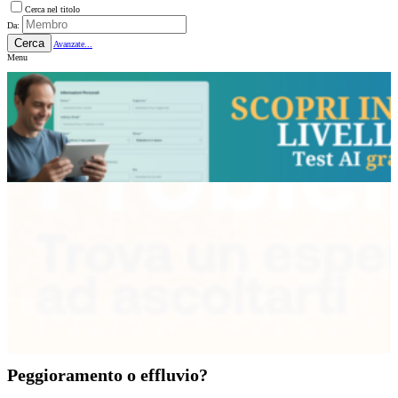
Cerca nel titolo
Da:
Cerca
Avanzate...
Menu
Peggioramento o effluvio?