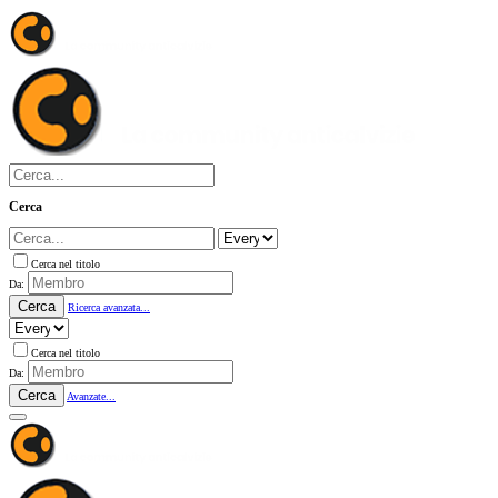
Cerca
Cerca nel titolo
Da:
Cerca
Ricerca avanzata...
Cerca nel titolo
Da:
Cerca
Avanzate...