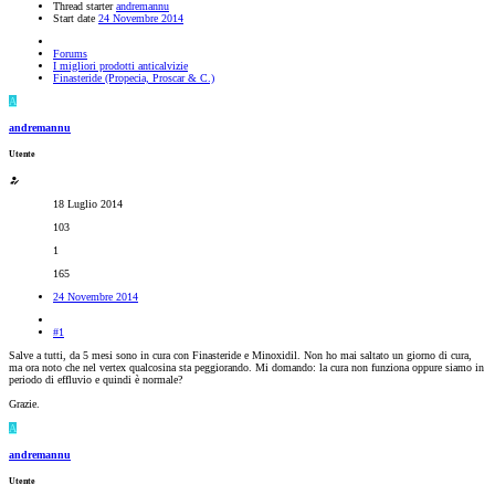
Thread starter
andremannu
Start date
24 Novembre 2014
Forums
I migliori prodotti anticalvizie
Finasteride (Propecia, Proscar & C.)
A
andremannu
Utente
18 Luglio 2014
103
1
165
24 Novembre 2014
#1
Salve a tutti, da 5 mesi sono in cura con Finasteride e Minoxidil. Non ho mai saltato un giorno di cura,
ma ora noto che nel vertex qualcosina sta peggiorando. Mi domando: la cura non funziona oppure siamo in
periodo di effluvio e quindi è normale?
Grazie.
A
andremannu
Utente