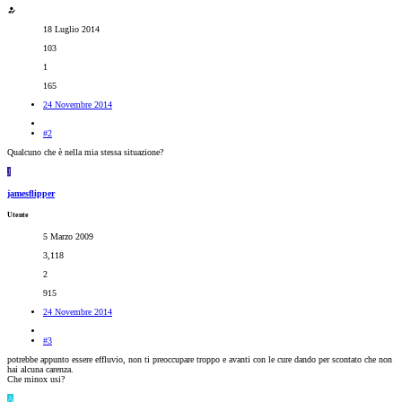
18 Luglio 2014
103
1
165
24 Novembre 2014
#2
Qualcuno che è nella mia stessa situazione?
J
jamesflipper
Utente
5 Marzo 2009
3,118
2
915
24 Novembre 2014
#3
potrebbe appunto essere effluvio, non ti preoccupare troppo e avanti con le cure dando per scontato che non
hai alcuna carenza.
Che minox usi?
A