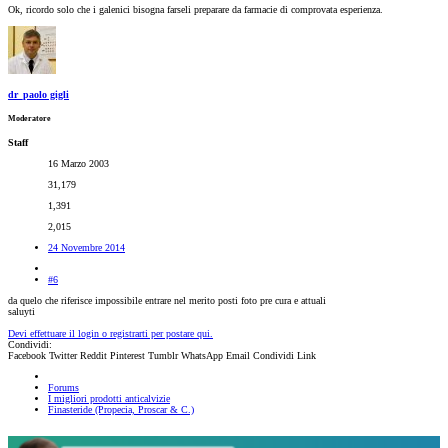
Ok, ricordo solo che i galenici bisogna farseli preparare da farmacie di comprovata esperienza.
dr_paolo gigli
Moderatore
Staff
16 Marzo 2003
31,179
1,391
2,015
24 Novembre 2014
#6
da quelo che riferisce impossibile entrare nel merito posti foto pre cura e attuali
saluyti
Devi effettuare il login o registrarti per postare qui.
Condividi:
Facebook
Twitter
Reddit
Pinterest
Tumblr
WhatsApp
Email
Condividi
Link
Forums
I migliori prodotti anticalvizie
Finasteride (Propecia, Proscar & C.)