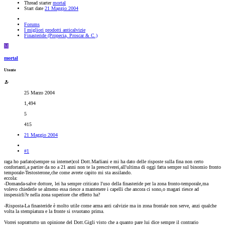
Thread starter
mortal
Start date
21 Maggio 2004
Forums
I migliori prodotti anticalvizie
Finasteride (Propecia, Proscar & C.)
M
mortal
Utente
25 Marzo 2004
1,494
5
415
21 Maggio 2004
#1
raga ho parlato(sempre su internet)col Dott.Marliani e mi ha dato delle risposte sulla fina non certo
confortanti,a partire da no a 21 anni non te la prescriverei,all'ultima di oggi fatta sempre sul binomio fronto
temporale-Testosterone,che come avrete capito mi sta assilando.
eccola:
-Domanda-salve dottore, lei ha sempre criticato l'uso della finasteride per la zona fronto-temporale,ma
volevo chiederle se almeno essa riesce a mantenere i capelli che ancora ci sono,o magari riesce ad
inspessirli?e nella zona superiore che effetto ha?
-Risposta-La finasteride è molto utile come arma anti calvizie ma in zona frontale non serve, anzi qualche
volta la stempiatura e la fronte si svuotano prima.
Vorrei soprattutto un opinione del Dott.Gigli visto che a quanto pare lui dice sempre il contrario