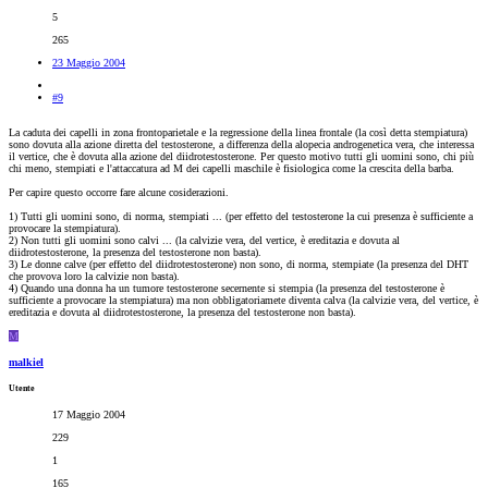
5
265
23 Maggio 2004
#9
La caduta dei capelli in zona frontoparietale e la regressione della linea frontale (la così detta stempiatura)
sono dovuta alla azione diretta del testosterone, a differenza della alopecia androgenetica vera, che interessa
il vertice, che è dovuta alla azione del diidrotestosterone. Per questo motivo tutti gli uomini sono, chi più
chi meno, stempiati e l'attaccatura ad M dei capelli maschile è fisiologica come la crescita della barba.
Per capire questo occorre fare alcune cosiderazioni.
1) Tutti gli uomini sono, di norma, stempiati ... (per effetto del testosterone la cui presenza è sufficiente a
provocare la stempiatura).
2) Non tutti gli uomini sono calvi ... (la calvizie vera, del vertice, è ereditazia e dovuta al
diidrotestosterone, la presenza del testosterone non basta).
3) Le donne calve (per effetto del diidrotestosterone) non sono, di norma, stempiate (la presenza del DHT
che provova loro la calvizie non basta).
4) Quando una donna ha un tumore testosterone secernente si stempia (la presenza del testosterone è
sufficiente a provocare la stempiatura) ma non obbligatoriamete diventa calva (la calvizie vera, del vertice, è
ereditazia e dovuta al diidrotestosterone, la presenza del testosterone non basta).
M
malkiel
Utente
17 Maggio 2004
229
1
165