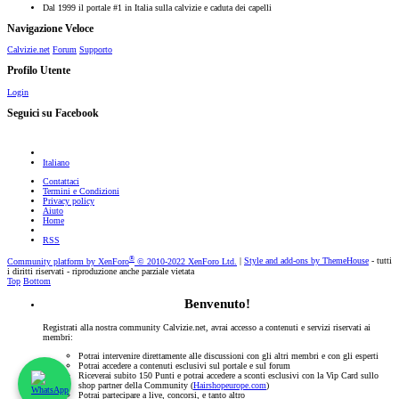
Dal 1999 il portale #1 in Italia sulla calvizie e caduta dei capelli
Navigazione Veloce
Calvizie.net
Forum
Supporto
Profilo Utente
Login
Seguici su Facebook
Italiano
Contattaci
Termini e Condizioni
Privacy policy
Aiuto
Home
RSS
®
Community platform by XenForo
© 2010-2022 XenForo Ltd.
|
Style and add-ons by ThemeHouse
- tutti
i diritti riservati - riproduzione anche parziale vietata
Top
Bottom
Benvenuto!
Registrati alla nostra community Calvizie.net, avrai accesso a contenuti e servizi riservati ai
membri:
Potrai intervenire direttamente alle discussioni con gli altri membri e con gli esperti
Potrai accedere a contenuti esclusivi sul portale e sul forum
Riceverai subito 150 Punti e potrai accedere a sconti esclusivi con la Vip Card sullo
shop partner della Community (
Hairshopeurope.com
)
Potrai partecipare a live, concorsi, e tanto altro