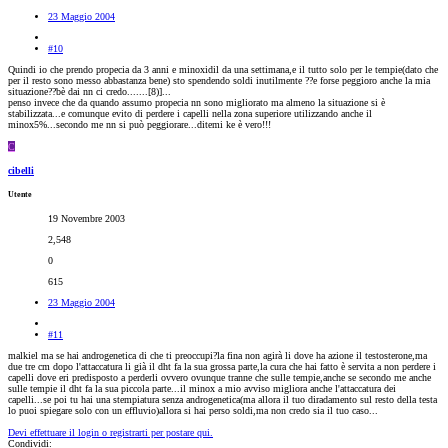
23 Maggio 2004
#10
Quindi io che prendo propecia da 3 anni e minoxidil da una settimana,e il tutto solo per le tempie(dato che
per il resto sono messo abbastanza bene) sto spendendo soldi inutilmente ??e forse peggioro anche la mia
situazione??bè dai nn ci credo.......[8)]...
penso invece che da quando assumo propecia nn sono migliorato ma almeno la situazione si è
stabilizzata...e comunque evito di perdere i capelli nella zona superiore utilizzando anche il
minox5%...secondo me nn si può peggiorare...ditemi ke è vero!!!
C
cibelli
Utente
19 Novembre 2003
2,548
0
615
23 Maggio 2004
#11
malkiel ma se hai androgenetica di che ti preoccupi?la fina non agirà li dove ha azione il testosterone,ma
due tre cm dopo l'attaccatura li già il dht fa la sua grossa parte,la cura che hai fatto è servita a non perdere i
capelli dove eri predisposto a perderli ovvero ovunque tranne che sulle tempie,anche se secondo me anche
sulle tempie il dht fa la sua piccola parte...il minox a mio avviso migliora anche l'attaccatura dei
capelli...se poi tu hai una stempiatura senza androgenetica(ma allora il tuo diradamento sul resto della testa
lo puoi spiegare solo con un effluvio)allora si hai perso soldi,ma non credo sia il tuo caso...
Devi effettuare il login o registrarti per postare qui.
Condividi: