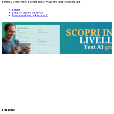
Facebook
Twitter
Reddit
Pinterest
Tumblr
WhatsApp
Email
Condividi
Link
Forums
I migliori prodotti anticalvizie
Finasteride (Propecia, Proscar & C.)
Chi siamo