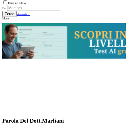
Cerca nel titolo
Da:
Cerca
Avanzate...
Menu
Parola Del Dott.Marliani