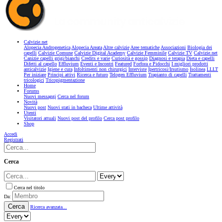
Calvizie.net
Alopecia Androgenetica
Alopecia Areata
Altre calvizie
Aree tematiche
Associazioni
Biologia dei
capelli
Calvizie Comune
Calvizie Digital Academy
Calvizie Femminile
Calvizie TV
Calvizie.net
Canizie capelli grigi/bianchi
Credits e varie
Curiosità e gossip
Diagnosi e terapia
Dieta e capelli
Difetti al capello
Effluvium
Eventi e Incontri
Featured
Forfora e Pidocchi
I migliori prodotti
anticalvizie
Igiene e cura
Infoltimenti non chirurgici
Interviste
Ipertricosi/Irsutismo
Isolinea
LLLT
Per iniziare
Principi attivi
Ricerca e futuro
Telogen Effluvium
Trapianto di capelli
Trattamenti
tricologici
Tricopigmentazione
Home
Forums
Nuovi messaggi
Cerca nel forum
Novità
Nuovi post
Nuovi stati in bacheca
Ultime attività
Utenti
Visitatori attuali
Nuovi post del profilo
Cerca post profilo
Shop
Accedi
Registrati
Cerca
Cerca nel titolo
Da:
Cerca
Ricerca avanzata...