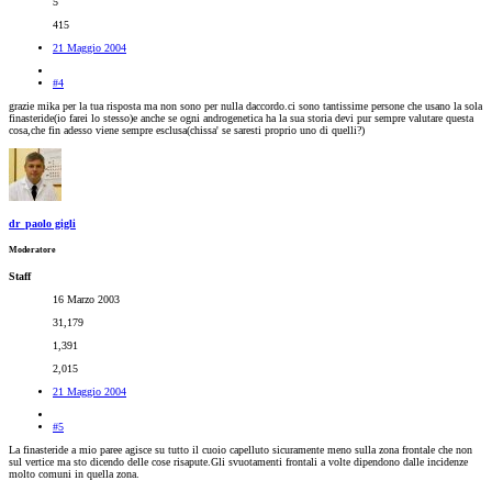
5
415
21 Maggio 2004
#4
grazie mika per la tua risposta ma non sono per nulla daccordo.ci sono tantissime persone che usano la sola
finasteride(io farei lo stesso)e anche se ogni androgenetica ha la sua storia devi pur sempre valutare questa
cosa,che fin adesso viene sempre esclusa(chissa' se saresti proprio uno di quelli?)
dr_paolo gigli
Moderatore
Staff
16 Marzo 2003
31,179
1,391
2,015
21 Maggio 2004
#5
La finasteride a mio paree agisce su tutto il cuoio capelluto sicuramente meno sulla zona frontale che non
sul vertice ma sto dicendo delle cose risapute.Gli svuotamenti frontali a volte dipendono dalle incidenze
molto comuni in quella zona.