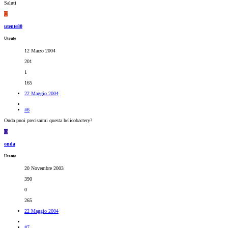
Saluti
U
utente80
Utente
12 Marzo 2004
201
1
165
22 Maggio 2004
#6
Onda puoi precisarmi questa helicobactery?
O
onda
Utente
20 Novembre 2003
390
0
265
22 Maggio 2004
#7