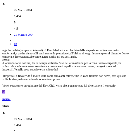
25 Marzo 2004
1,494
5
415
21 Maggio 2004
#3
raga ho parlato(sempre su internet)col Dott.Marliani e mi ha dato delle risposte sulla fina non certo
confortanti,a partire da no a 21 anni non te la prescriverei,all'ultima di oggi fatta sempre sul binomio fronto
temporale-Testosterone,che come avrete capito mi sta assilando.
eccola:
-Domanda-salve dottore, lei ha sempre criticato l'uso della finasteride per la zona fronto-temporale,ma
volevo chiederle se almeno essa riesce a mantenere i capelli che ancora ci sono,o magari riesce ad
inspessirli?e nella zona superiore che effetto ha?
-Risposta-La finasteride è molto utile come arma anti calvizie ma in zona frontale non serve, anzi qualche
volta la stempiatura e la fronte si svuotano prima.
Vorrei soprattutto un opinione del Dott.Gigli visto che a quanto pare lui dice sempre il contrario
M
mortal
Utente
25 Marzo 2004
1,494