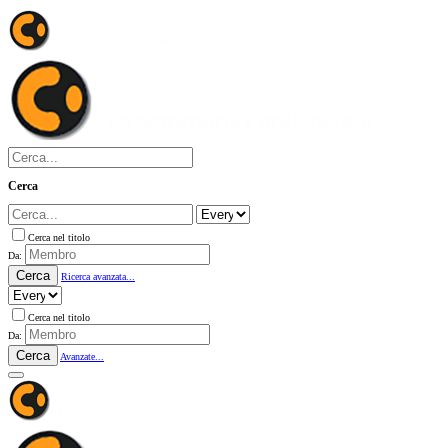
Cerca
Cerca nel titolo
Da:
Cerca
Ricerca avanzata...
Cerca nel titolo
Da:
Cerca
Avanzate...