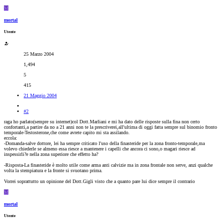
M
mortal
Utente
25 Marzo 2004
1,494
5
415
21 Maggio 2004
#2
raga ho parlato(sempre su internet)col Dott.Marliani e mi ha dato delle risposte sulla fina non certo
confortanti,a partire da no a 21 anni non te la prescriverei,all'ultima di oggi fatta sempre sul binomio fronto
temporale-Testosterone,che come avrete capito mi sta assilando.
eccola:
-Domanda-salve dottore, lei ha sempre criticato l'uso della finasteride per la zona fronto-temporale,ma
volevo chiederle se almeno essa riesce a mantenere i capelli che ancora ci sono,o magari riesce ad
inspessirli?e nella zona superiore che effetto ha?
-Risposta-La finasteride è molto utile come arma anti calvizie ma in zona frontale non serve, anzi qualche
volta la stempiatura e la fronte si svuotano prima.
Vorrei soprattutto un opinione del Dott.Gigli visto che a quanto pare lui dice sempre il contrario
M
mortal
Utente