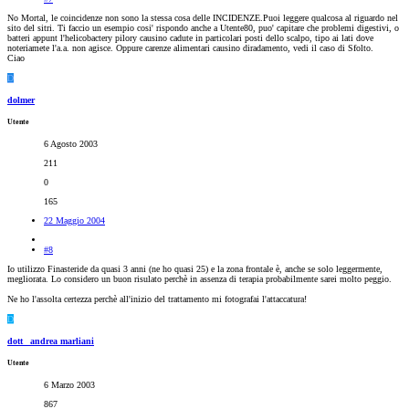
No Mortal, le coincidenze non sono la stessa cosa delle INCIDENZE.Puoi leggere qualcosa al riguardo nel
sito del sitri. Ti faccio un esempio cosi' rispondo anche a Utente80, puo' capitare che problemi digestivi, o
batteri appunt l'helicobactery pilory causino cadute in particolari posti dello scalpo, tipo ai lati dove
noteriamete l'a.a. non agisce. Oppure carenze alimentari causino diradamento, vedi il caso di Sfolto.
Ciao
D
dolmer
Utente
6 Agosto 2003
211
0
165
22 Maggio 2004
#8
Io utilizzo Finasteride da quasi 3 anni (ne ho quasi 25) e la zona frontale è, anche se solo leggermente,
megliorata. Lo considero un buon risulato perchè in assenza di terapia probabilmente sarei molto peggio.
Ne ho l'assolta certezza perchè all'inizio del trattamento mi fotografai l'attaccatura!
D
dott_ andrea marliani
Utente
6 Marzo 2003
867