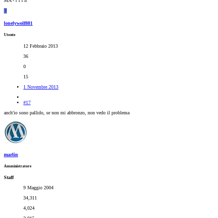
MA - r l i n
L
lonelywolf881
Utente
12 Febbraio 2013
36
0
15
1 Novembre 2013
#17
anch'io sono pallido, se non mi abbronzo, non vedo il problema
marlin
Amministratore
Staff
9 Maggio 2004
34,311
4,024