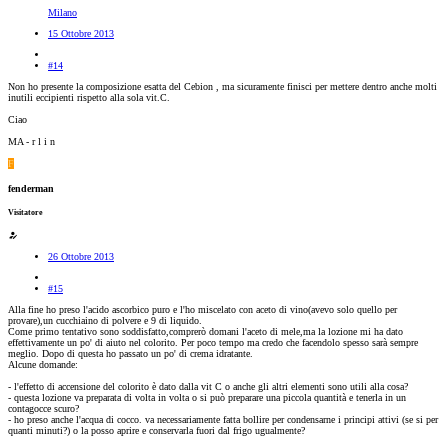
Milano
15 Ottobre 2013
#14
Non ho presente la composizione esatta del Cebion , ma sicuramente finisci per mettere dentro anche molti
inutili eccipienti rispetto alla sola vit.C.
Ciao
MA - r l i n
F
fenderman
Visitatore
26 Ottobre 2013
#15
Alla fine ho preso l'acido ascorbico puro e l'ho miscelato con aceto di vino(avevo solo quello per
provare),un cucchiaino di polvere e 9 di liquido.
Come primo tentativo sono soddisfatto,comprerò domani l'aceto di mele,ma la lozione mi ha dato
effettivamente un po' di aiuto nel colorito. Per poco tempo ma credo che facendolo spesso sarà sempre
meglio. Dopo di questa ho passato un po' di crema idratante.
Alcune domande:
- l'effetto di accensione del colorito è dato dalla vit C o anche gli altri elementi sono utili alla cosa?
- questa lozione va preparata di volta in volta o si può preparare una piccola quantità e tenerla in un
contagocce scuro?
- ho preso anche l'acqua di cocco. va necessariamente fatta bollire per condensarne i principi attivi (se si per
quanti minuti?) o la posso aprire e conservarla fuori dal frigo ugualmente?