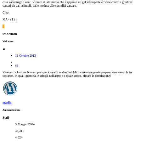
cosa vada meglio con il cloruro di alluminio che è appunto un gel astringente efficace contro i gonfiori
causati da vari animali, dalle meduse alle semplici zanzare.
Ciao
MA - r l i n
F
fenderman
Visitatore
13 Ottobre 2013
#3
Vitatonic e lozione N sono però per i capelli o sbaglio? Mi incuriosiva questa preparazione aceto+le tre
sostanze. in quali quantità le sciogli nell'aceto e a quale scopo, aiutare la circolazione?
marlin
Amministratore
Staff
9 Maggio 2004
34,311
4,024