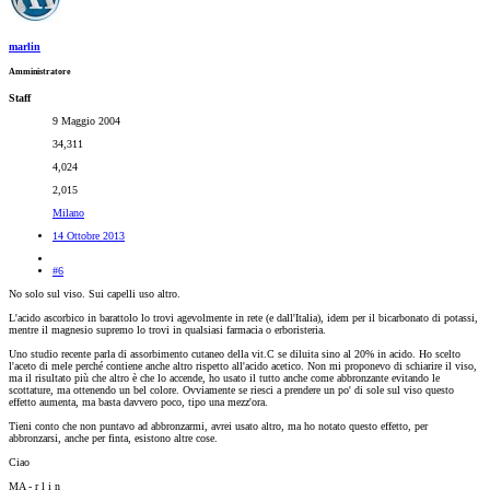
marlin
Amministratore
Staff
9 Maggio 2004
34,311
4,024
2,015
Milano
14 Ottobre 2013
#6
No solo sul viso. Sui capelli uso altro.
L'acido ascorbico in barattolo lo trovi agevolmente in rete (e dall'Italia), idem per il bicarbonato di potassi,
mentre il magnesio supremo lo trovi in qualsiasi farmacia o erboristeria.
Uno studio recente parla di assorbimento cutaneo della vit.C se diluita sino al 20% in acido. Ho scelto
l'aceto di mele perché contiene anche altro rispetto all'acido acetico. Non mi proponevo di schiarire il viso,
ma il risultato più che altro è che lo accende, ho usato il tutto anche come abbronzante evitando le
scottature, ma ottenendo un bel colore. Ovviamente se riesci a prendere un po' di sole sul viso questo
effetto aumenta, ma basta davvero poco, tipo una mezz'ora.
Tieni conto che non puntavo ad abbronzarmi, avrei usato altro, ma ho notato questo effetto, per
abbronzarsi, anche per finta, esistono altre cose.
Ciao
MA - r l i n