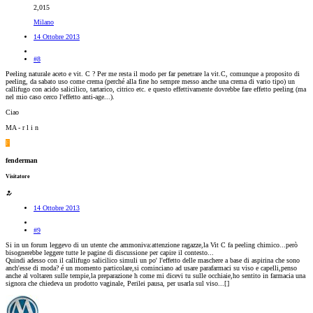
2,015
Milano
14 Ottobre 2013
#8
Peeling naturale aceto e vit. C ? Per me resta il modo per far penetrare la vit.C, comunque a proposito di
peeling, da sabato uso come crema (perché alla fine ho sempre messo anche una crema di vario tipo) un
callifugo con acido salicilico, tartarico, citrico etc. e questo effettivamente dovrebbe fare effetto peeling (ma
nel mio caso cerco l'effetto anti-age...).
Ciao
MA - r l i n
F
fenderman
Visitatore
14 Ottobre 2013
#9
Si in un forum leggevo di un utente che ammoniva:attenzione ragazze,la Vit C fa peeling chimico...però
bisognerebbe leggere tutte le pagine di discussione per capire il contesto...
Quindi adesso con il callifugo salicilico simuli un po' l'effetto delle maschere a base di aspirina che sono
anch'esse di moda? é un momento particolare,si cominciano ad usare parafarmaci su viso e capelli,penso
anche al voltaren sulle tempie,la preparazione h come mi dicevi tu sulle occhiaie,ho sentito in farmacia una
signora che chiedeva un prodotto vaginale, Perilei pausa, per usarla sul viso...[
]