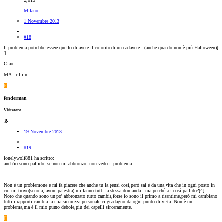
2,015
Milano
1 Novembre 2013
#18
Il problema potrebbe essere quello di avere il colorito di un cadavere...(anche quando non è più Halloween)[
]
Ciao
MA - r l i n
F
fenderman
Visitatore
19 Novembre 2013
#19
lonelywolf881 ha scritto:
anch'io sono pallido, se non mi abbronzo, non vedo il problema
Non è un problemone e mi fa piacere che anche tu la pensi così,però sai è da una vita che in ogni posto in
cui mi trovo(scuola,lavoro,palestra) mi fanno tutti la stessa domanda : ma perchè sei così pallido?[^]...
Noto che quando sono un po' abbronzato tutto cambia,forse io sono il primo a risentirne,però mi cambiano
tutti i rapporti,cambia la mia sicurezza personale,ci guadagno da ogni punto di vista. Non è un
problema,ma è il mio punto debole,più dei capelli sinceramente.
F