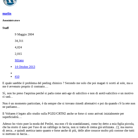
marlin
Amministratore
Staff
9 Maggio 2004
34,311
4,024
2,015
Milano
14 Ottobre 2013
#10
E quale sarebbe il problema del peeling chimico ? Secondo me solo che poi magari ti scotti al sole, ma a
me è avvenuto proprio il contrario....
Sì, non ho preso l'aspirina perché si parla come anti-age di salicilico e non di acetil-salicilico e un motivo
ci sarà...
Non è un momento particolare, è da sempre che si trovano rimedi alternativi e poi da quando c'è la rete non
ne parliamo...
Il Voltaren è legato allo studio sulla PGD2/CRTH2 anche se forse ci sono arrivati inizialmente per
superficialità....
Adesso ho visto pure la moda del Perilei, ma non c'è da scandalizzarsi, come ho detto a mia figlia piccola,
che ha storto il naso per l'uso di un callifugo in faccia, non si tratta di crema già utilizzata...[
], ma nuova
di zecca...e quindi asettica tanto quanto e forse anche di più, delle altre cosucce molto più costose che tutti
si mettono in faccia...