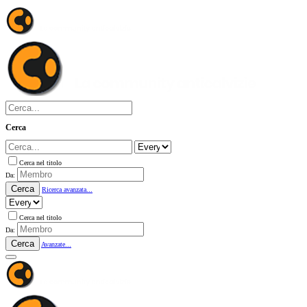
Cerca
Cerca nel titolo
Da:
Cerca
Ricerca avanzata...
Cerca nel titolo
Da:
Cerca
Avanzate...