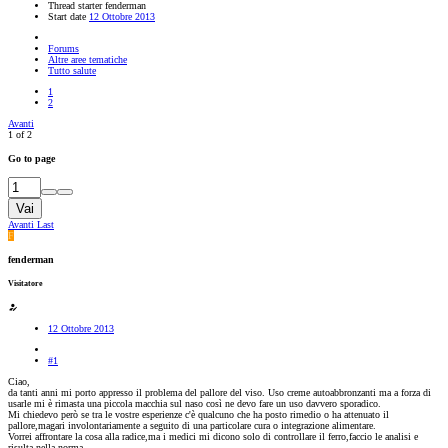
Thread starter
fenderman
Start date
12 Ottobre 2013
Forums
Altre aree tematiche
Tutto salute
1
2
Avanti
1 of 2
Go to page
Vai
Avanti
Last
F
fenderman
Visitatore
12 Ottobre 2013
#1
Ciao,
da tanti anni mi porto appresso il problema del pallore del viso. Uso creme autoabbronzanti ma a forza di
usarle mi è rimasta una piccola macchia sul naso così ne devo fare un uso davvero sporadico.
Mi chiedevo però se tra le vostre esperienze c'è qualcuno che ha posto rimedio o ha attenuato il
pallore,magari involontariamente a seguito di una particolare cura o integrazione alimentare.
Vorrei affrontare la cosa alla radice,ma i medici mi dicono solo di controllare il ferro,faccio le analisi e
risulta nella norma.