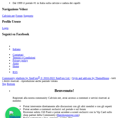
Dal 1999 il portale #1 in Italia sulla calvizie e caduta dei capelli
Navigazione Veloce
Calvizie.net
Forum
Supporto
Profilo Utente
Login
Seguici su Facebook
Italiano
Contattaci
Termini e Condizioni
Privacy policy
Aiuto
Home
RSS
®
Community platform by XenForo
© 2010-2022 XenForo Ltd.
|
Style and add-ons by ThemeHouse
- tutti
i diritti riservati - riproduzione anche parziale vietata
Top
Bottom
Benvenuto!
Registrati alla nostra community Calvizie.net, avrai accesso a contenuti e servizi riservati ai
membri:
Potrai intervenire direttamente alle discussioni con gli altri membri e con gli esperti
Potrai accedere a contenuti esclusivi sul portale e sul forum
Riceverai subito 150 Punti e potrai accedere a sconti esclusivi con la Vip Card sullo
shop partner della Community (
Hairshopeurope.com
)
Potrai partecipare a live, concorsi, e tanto altro