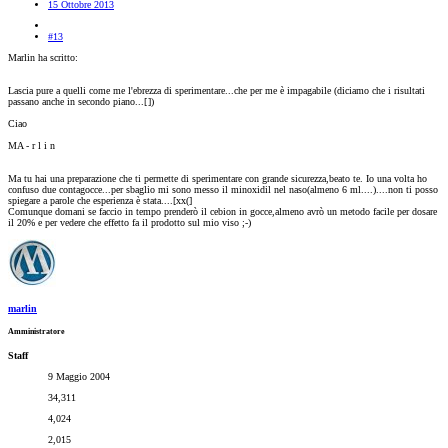
15 Ottobre 2013
#13
Marlin ha scritto:
Lascia pure a quelli come me l'ebrezza di sperimentare...che per me è impagabile (diciamo che i risultati
passano anche in secondo piano...[
])
Ciao
MA - r l i n
Ma tu hai una preparazione che ti permette di sperimentare con grande sicurezza,beato te. Io una volta ho
confuso due contagocce...per sbaglio mi sono messo il minoxidil nel naso(almeno 6 ml....)....non ti posso
spiegare a parole che esperienza è stata....[xx(]
Comunque domani se faccio in tempo prenderò il cebion in gocce,almeno avrò un metodo facile per dosare
il 20% e per vedere che effetto fa il prodotto sul mio viso ;-)
marlin
Amministratore
Staff
9 Maggio 2004
34,311
4,024
2,015