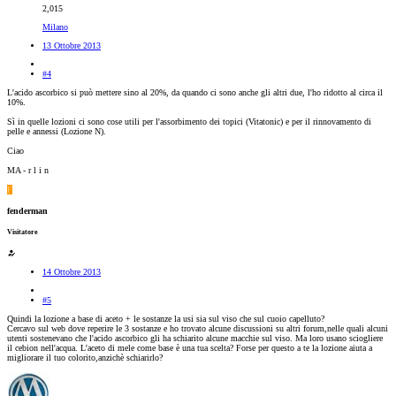
2,015
Milano
13 Ottobre 2013
#4
L'acido ascorbico si può mettere sino al 20%, da quando ci sono anche gli altri due, l'ho ridotto al circa il
10%.
Sì in quelle lozioni ci sono cose utili per l'assorbimento dei topici (Vitatonic) e per il rinnovamento di
pelle e annessi (Lozione N).
Ciao
MA - r l i n
F
fenderman
Visitatore
14 Ottobre 2013
#5
Quindi la lozione a base di aceto + le sostanze la usi sia sul viso che sul cuoio capelluto?
Cercavo sul web dove reperire le 3 sostanze e ho trovato alcune discussioni su altri forum,nelle quali alcuni
utenti sostenevano che l'acido ascorbico gli ha schiarito alcune macchie sul viso. Ma loro usano sciogliere
il cebion nell'acqua. L'aceto di mele come base è una tua scelta? Forse per questo a te la lozione aiuta a
migliorare il tuo colorito,anzichè schiarirlo?