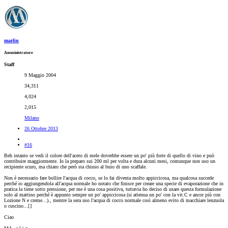
marlin
Amministratore
Staff
9 Maggio 2004
34,311
4,024
2,015
Milano
26 Ottobre 2013
#16
Beh intanto se vedi il colore dell'aceto di mele dovrebbe essere un po' più forte di quello di vino e può
contribuire maggiormente. Io la preparo sui 200 ml per volta e dura alcuni mesi, comunque non uso un
recipiente scuro, ma chiaro che però sta chiuso al buio di uno scaffale.
Non è necessario fare bollire l'acqua di cocco, se lo fai diventa molto appiccicosa, ma qualcosa succede
perché io aggiungendola all'acqua normale ho notato che finisce per creare una specie di evaporazione che in
pratica la tiene sotto pressione, per me è una cosa positiva, tuttavia ho deciso di usare questa formulazione
solo al mattino perché è appunto sempre un po' appiccicosa (si attenua un po' con la vit.C e ancor più con
Lozione N e creme...)., mentre la sera uso l'acqua di cocco normale così almeno evito di macchiare lenzuola
o cuscino...[
]
Ciao