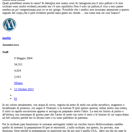
Quali potrebbero essere le cause? In famiglia non siamo scuri di carnagione,ma il mio pallore e le mie
occhiaie sono molto evidenti,secondo me c'è uno squilibrio.Non è solo un pallore,il viso a mio parere
sembra un po' congestionato,non so se mi spiego. Possibile che i medici non mostrano attenzione a questo
segnale del corpo,che è però evidente perchè tanta gente mi chiede.....ma come mai sei così bianco?
marlin
Amministratore
Staff
9 Maggio 2004
34,311
4,024
2,015
Milano
12 Ottobre 2013
#2
Io mi coloro attualmente, con acqua di cocco, seguita da aceto di mele con acido ascorbico, magnesio e
bicarbonato di potassio, cui segue il Vitatonic o la lozione N (più spesso questa), infine metto una crema,
il tutto in rapida successione appena si asciuga un preparato metto l'altro. La sera mi limito al primo e
all'ultima, ma comunque di giorno pare che l'aceto di mele con tutto il resto e le lozioni di cui sopra diano
un bel colorito perché me lo dicono tutti e io sono pallidino di partenza.
Per le occhiaie pare funzionino le sostanze astringenti infatti un vecchio trucco Holliwoodiano sarebbe
quello di mettersi la preparazione H (per le emorroidi..) sulle occhiaie, ma questo, ho provato, non
funziona, forse perché la preparazione in questione qui da noi non è quella USA...fatto sta che mi pare la