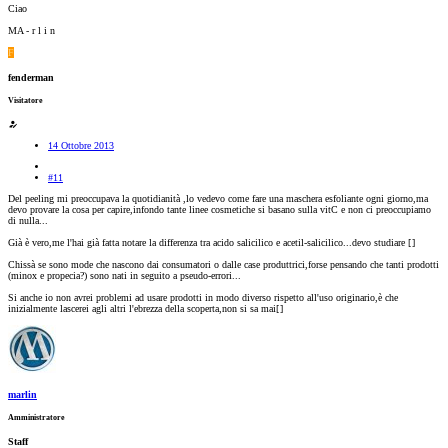
Ciao
MA - r l i n
F
fenderman
Visitatore
14 Ottobre 2013
#11
Del peeling mi preoccupava la quotidianità ,lo vedevo come fare una maschera esfoliante ogni giorno,ma
devo provare la cosa per capire,infondo tante linee cosmetiche si basano sulla vitC e non ci preoccupiamo
di nulla...
Già è vero,me l'hai già fatta notare la differenza tra acido salicilico e acetil-salicilico...devo studiare [
]
Chissà se sono mode che nascono dai consumatori o dalle case produttrici,forse pensando che tanti prodotti
(minox e propecia?) sono nati in seguito a pseudo-errori...
Si anche io non avrei problemi ad usare prodotti in modo diverso rispetto all'uso originario,è che
inizialmente lascerei agli altri l'ebrezza della scoperta,non si sa mai[
]
marlin
Amministratore
Staff