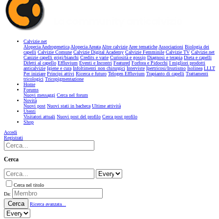
Calvizie.net
Alopecia Androgenetica
Alopecia Areata
Altre calvizie
Aree tematiche
Associazioni
Biologia dei
capelli
Calvizie Comune
Calvizie Digital Academy
Calvizie Femminile
Calvizie TV
Calvizie.net
Canizie capelli grigi/bianchi
Credits e varie
Curiosità e gossip
Diagnosi e terapia
Dieta e capelli
Difetti al capello
Effluvium
Eventi e Incontri
Featured
Forfora e Pidocchi
I migliori prodotti
anticalvizie
Igiene e cura
Infoltimenti non chirurgici
Interviste
Ipertricosi/Irsutismo
Isolinea
LLLT
Per iniziare
Principi attivi
Ricerca e futuro
Telogen Effluvium
Trapianto di capelli
Trattamenti
tricologici
Tricopigmentazione
Home
Forums
Nuovi messaggi
Cerca nel forum
Novità
Nuovi post
Nuovi stati in bacheca
Ultime attività
Utenti
Visitatori attuali
Nuovi post del profilo
Cerca post profilo
Shop
Accedi
Registrati
Cerca
Cerca nel titolo
Da:
Cerca
Ricerca avanzata...