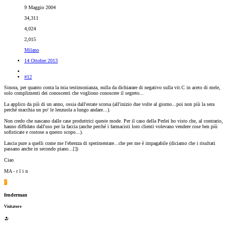
9 Maggio 2004
34,311
4,024
2,015
Milano
14 Ottobre 2013
#12
Sinora, per quanto conta la mia testimonianza, nulla da dichiarare di negativo sulla vit.C in aceto di mele,
solo complimenti dei conoscenti che vogliono conoscere il segreto...
La applico da più di un anno, ossia dall'estate scorsa (all'inizio due volte al giorno...poi non più la sera
perché macchia un po' le lenzuola a lungo andare...).
Non credo che nascano dalle case produttrici queste mode. Per il caso della Perlei ho visto che, al contrario,
hanno diffidato dall'uso per la faccia (anche perché i farmacisti loro clienti volevano vendere cose ben più
sofisticate e costose a questo scopo...).
Lascia pure a quelli come me l'ebrezza di sperimentare...che per me è impagabile (diciamo che i risultati
passano anche in secondo piano...[
])
Ciao
MA - r l i n
F
fenderman
Visitatore