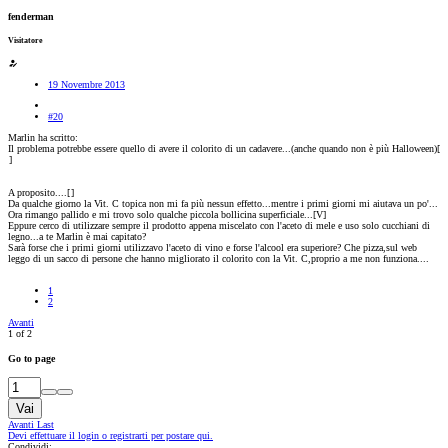
fenderman
Visitatore
19 Novembre 2013
#20
Marlin ha scritto:
Il problema potrebbe essere quello di avere il colorito di un cadavere...(anche quando non è più Halloween)[
]
A proposito....[
]
Da qualche giorno la Vit. C topica non mi fa più nessun effetto...mentre i primi giorni mi aiutava un po'...
Ora rimango pallido e mi trovo solo qualche piccola bollicina superficiale...[V]
Eppure cerco di utilizzare sempre il prodotto appena miscelato con l'aceto di mele e uso solo cucchiani di
legno...a te Marlin è mai capitato?
Sarà forse che i primi giorni utilizzavo l'aceto di vino e forse l'alcool era superiore? Che pizza,sul web
leggo di un sacco di persone che hanno migliorato il colorito con la Vit. C,proprio a me non funziona....
1
2
Avanti
1 of 2
Go to page
Vai
Avanti
Last
Devi effettuare il login o registrarti per postare qui.
Condividi: