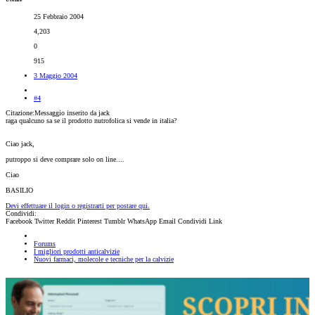
25 Febbraio 2004
4,203
0
915
3 Maggio 2004
#4
Citazione:Messaggio inserito da jack
raga qualcuno sa se il prodotto nutrofolica si vende in italia?
Ciao jack,
putroppo si deve comprare solo on line....
Ciao
BASILIO
Devi effettuare il login o registrarti per postare qui.
Condividi:
Facebook
Twitter
Reddit
Pinterest
Tumblr
WhatsApp
Email
Condividi
Link
Forums
I migliori prodotti anticalvizie
Nuovi farmaci, molecole e tecniche per la calvizie