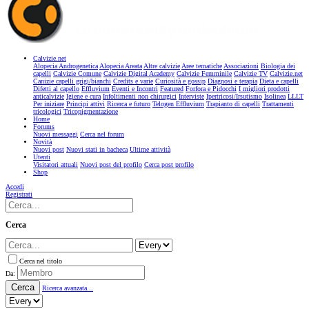
Calvizie.net
Alopecia Androgenetica
Alopecia Areata
Altre calvizie
Aree tematiche
Associazioni
Biologia dei
capelli
Calvizie Comune
Calvizie Digital Academy
Calvizie Femminile
Calvizie TV
Calvizie.net
Canizie capelli grigi/bianchi
Credits e varie
Curiosità e gossip
Diagnosi e terapia
Dieta e capelli
Difetti al capello
Effluvium
Eventi e Incontri
Featured
Forfora e Pidocchi
I migliori prodotti
anticalvizie
Igiene e cura
Infoltimenti non chirurgici
Interviste
Ipertricosi/Irsutismo
Isolinea
LLLT
Per iniziare
Principi attivi
Ricerca e futuro
Telogen Effluvium
Trapianto di capelli
Trattamenti
tricologici
Tricopigmentazione
Home
Forums
Nuovi messaggi
Cerca nel forum
Novità
Nuovi post
Nuovi stati in bacheca
Ultime attività
Utenti
Visitatori attuali
Nuovi post del profilo
Cerca post profilo
Shop
Accedi
Registrati
Cerca
Cerca nel titolo
Da:
Cerca
Ricerca avanzata...