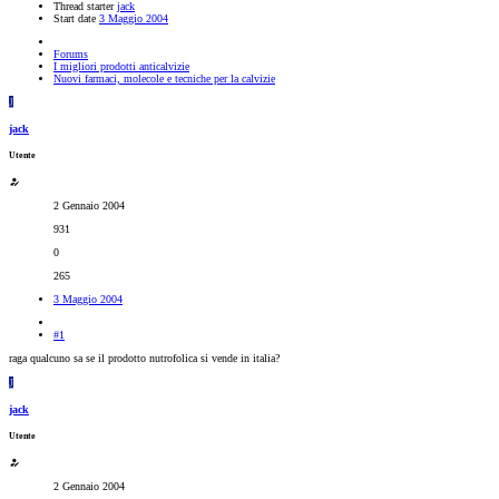
Thread starter
jack
Start date
3 Maggio 2004
Forums
I migliori prodotti anticalvizie
Nuovi farmaci, molecole e tecniche per la calvizie
J
jack
Utente
2 Gennaio 2004
931
0
265
3 Maggio 2004
#1
raga qualcuno sa se il prodotto nutrofolica si vende in italia?
J
jack
Utente
2 Gennaio 2004