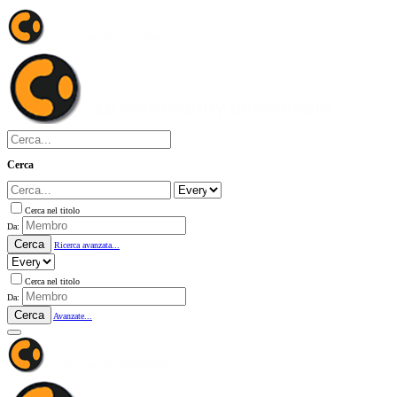
Cerca
Cerca nel titolo
Da:
Cerca
Ricerca avanzata...
Cerca nel titolo
Da:
Cerca
Avanzate...