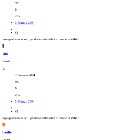
931
0
265
3 Maggio 2004
#2
raga qualcuno sa se il prodotto nutrofolica si vende in italia?
J
jack
Utente
2 Gennaio 2004
931
0
265
3 Maggio 2004
#3
raga qualcuno sa se il prodotto nutrofolica si vende in italia?
B
basilio
Utente