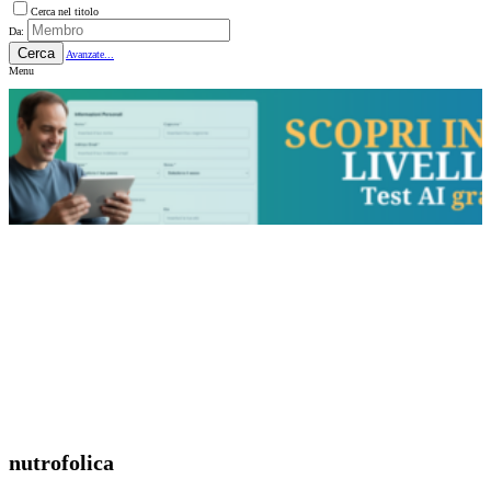
Cerca nel titolo
Da:
Cerca
Avanzate...
Menu
nutrofolica