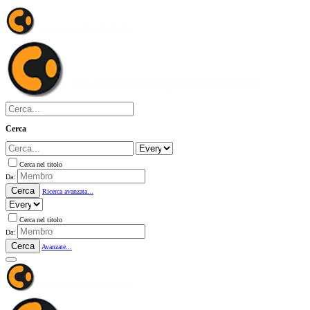
Cerca
Cerca nel titolo
Da:
Cerca
Ricerca avanzata...
Cerca nel titolo
Da:
Cerca
Avanzate...