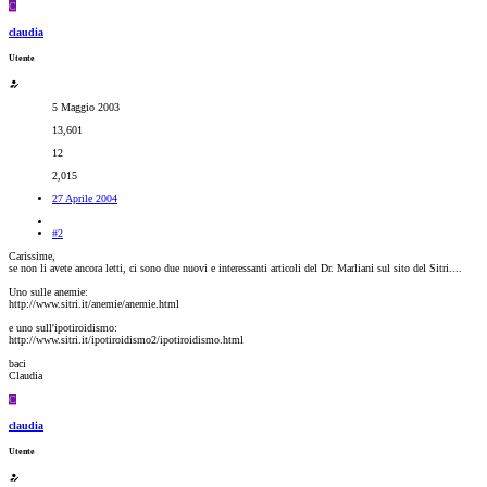
C
claudia
Utente
5 Maggio 2003
13,601
12
2,015
27 Aprile 2004
#2
Carissime,
se non li avete ancora letti, ci sono due nuovi e interessanti articoli del Dr. Marliani sul sito del Sitri....
Uno sulle anemie:
http://www.sitri.it/anemie/anemie.html
e uno sull'ipotiroidismo:
http://www.sitri.it/ipotiroidismo2/ipotiroidismo.html
baci
Claudia
C
claudia
Utente