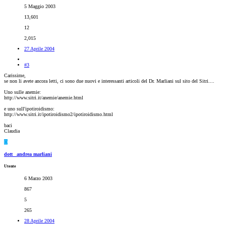
5 Maggio 2003
13,601
12
2,015
27 Aprile 2004
#3
Carissime,
se non li avete ancora letti, ci sono due nuovi e interessanti articoli del Dr. Marliani sul sito del Sitri....
Uno sulle anemie:
http://www.sitri.it/anemie/anemie.html
e uno sull'ipotiroidismo:
http://www.sitri.it/ipotiroidismo2/ipotiroidismo.html
baci
Claudia
D
dott_ andrea marliani
Utente
6 Marzo 2003
867
5
265
28 Aprile 2004