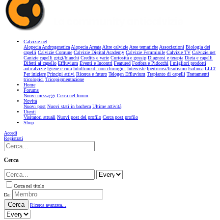
Calvizie.net
Alopecia Androgenetica
Alopecia Areata
Altre calvizie
Aree tematiche
Associazioni
Biologia dei
capelli
Calvizie Comune
Calvizie Digital Academy
Calvizie Femminile
Calvizie TV
Calvizie.net
Canizie capelli grigi/bianchi
Credits e varie
Curiosità e gossip
Diagnosi e terapia
Dieta e capelli
Difetti al capello
Effluvium
Eventi e Incontri
Featured
Forfora e Pidocchi
I migliori prodotti
anticalvizie
Igiene e cura
Infoltimenti non chirurgici
Interviste
Ipertricosi/Irsutismo
Isolinea
LLLT
Per iniziare
Principi attivi
Ricerca e futuro
Telogen Effluvium
Trapianto di capelli
Trattamenti
tricologici
Tricopigmentazione
Home
Forums
Nuovi messaggi
Cerca nel forum
Novità
Nuovi post
Nuovi stati in bacheca
Ultime attività
Utenti
Visitatori attuali
Nuovi post del profilo
Cerca post profilo
Shop
Accedi
Registrati
Cerca
Cerca nel titolo
Da:
Cerca
Ricerca avanzata...