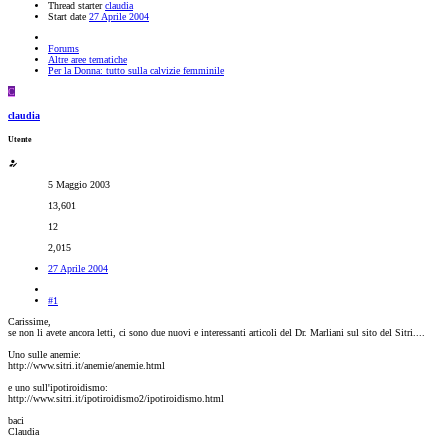
Thread starter
claudia
Start date
27 Aprile 2004
Forums
Altre aree tematiche
Per la Donna: tutto sulla calvizie femminile
C
claudia
Utente
5 Maggio 2003
13,601
12
2,015
27 Aprile 2004
#1
Carissime,
se non li avete ancora letti, ci sono due nuovi e interessanti articoli del Dr. Marliani sul sito del Sitri....
Uno sulle anemie:
http://www.sitri.it/anemie/anemie.html
e uno sull'ipotiroidismo:
http://www.sitri.it/ipotiroidismo2/ipotiroidismo.html
baci
Claudia