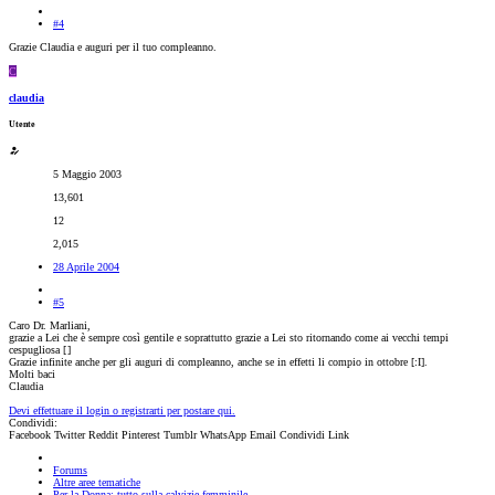
#4
Grazie Claudia e auguri per il tuo compleanno.
C
claudia
Utente
5 Maggio 2003
13,601
12
2,015
28 Aprile 2004
#5
Caro Dr. Marliani,
grazie a Lei che è sempre così gentile e soprattutto grazie a Lei sto ritornando come ai vecchi tempi
cespugliosa [
]
Grazie infinite anche per gli auguri di compleanno, anche se in effetti li compio in ottobre [:I].
Molti baci
Claudia
Devi effettuare il login o registrarti per postare qui.
Condividi:
Facebook
Twitter
Reddit
Pinterest
Tumblr
WhatsApp
Email
Condividi
Link
Forums
Altre aree tematiche
Per la Donna: tutto sulla calvizie femminile