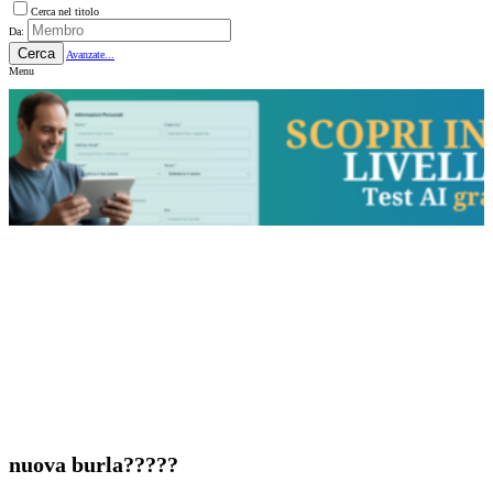
Cerca nel titolo
Da:
Cerca
Avanzate...
Menu
nuova burla?????