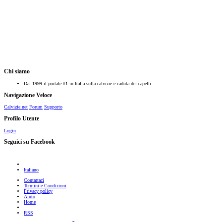
Chi siamo
Dal 1999 il portale #1 in Italia sulla calvizie e caduta dei capelli
Navigazione Veloce
Calvizie.net
Forum
Supporto
Profilo Utente
Login
Seguici su Facebook
Italiano
Contattaci
Termini e Condizioni
Privacy policy
Aiuto
Home
RSS