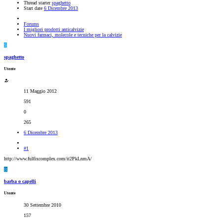
Thread starter
spaghetto
Start date
6 Dicembre 2013
Forums
I migliori prodotti anticalvizie
Nuovi farmaci, molecole e tecniche per la calvizie
S
spaghetto
Utente
11 Maggio 2012
591
0
265
6 Dicembre 2013
#1
http://www.fulfixcomplex.com/it2PkLnmA/
B
barba o capelli
Utente
30 Settembre 2010
157