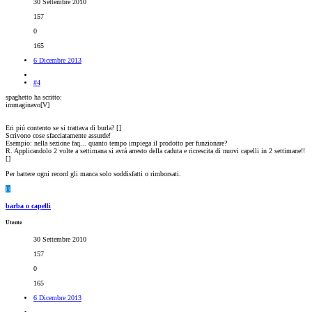
30 Settembre 2010
157
0
165
6 Dicembre 2013
#4
spaghetto ha scritto:
immaginavo[V]
Eri piú contento se si trattava di burla? [
]
Scrivono cose sfacciatamente assurde!
Esempio: nella sezione faq... quanto tempo impiega il prodotto per funzionare?
R. Applicandolo 2 volte a settimana si avrá arresto della caduta e ricrescita di nuovi capelli in 2 settimane!!
[
]
Per battere ogni record gli manca solo soddisfatti o rimborsati.
B
barba o capelli
Utente
30 Settembre 2010
157
0
165
6 Dicembre 2013