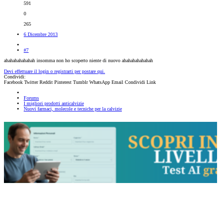
591
0
265
6 Dicembre 2013
#7
ahahahahahahah insomma non ho scoperto niente di nuovo ahahahahahahah
Devi effettuare il login o registrarti per postare qui.
Condividi:
Facebook
Twitter
Reddit
Pinterest
Tumblr
WhatsApp
Email
Condividi
Link
Forums
I migliori prodotti anticalvizie
Nuovi farmaci, molecole e tecniche per la calvizie