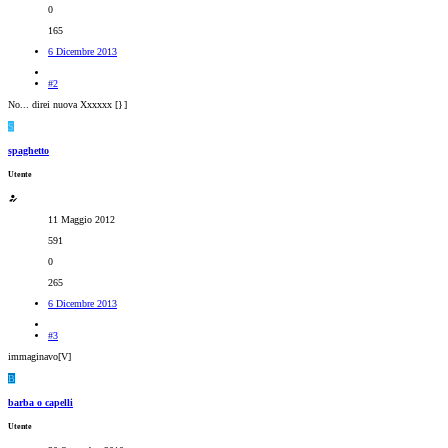
0
165
6 Dicembre 2013
#2
No... direi nuova Xxxxxx [}
]
S
spaghetto
Utente
11 Maggio 2012
591
0
265
6 Dicembre 2013
#3
immaginavo[V]
B
barba o capelli
Utente