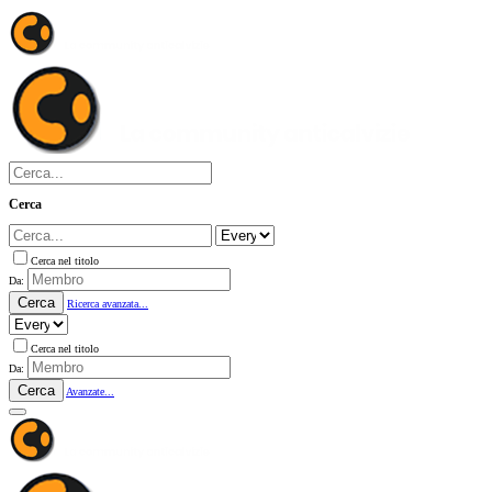
Cerca
Cerca nel titolo
Da:
Cerca
Ricerca avanzata...
Cerca nel titolo
Da:
Cerca
Avanzate...