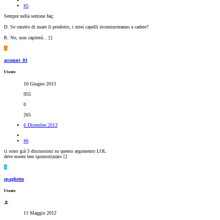
#5
Sempre nella sezione faq:
D. Se smetto di usare il prodotto, i miei capelli ricominceranno a cadere?
R. No, non capiterá... [
]
A
account_01
Utente
10 Giugno 2013
955
0
265
6 Dicembre 2013
#6
ci sono già 3 discussioni su questo argomento LOL
deve essere ben sponsorizzato [
]
S
spaghetto
Utente
11 Maggio 2012