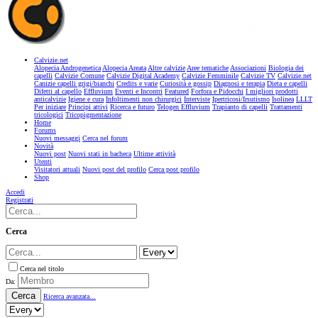
Calvizie.net
Alopecia Androgenetica
Alopecia Areata
Altre calvizie
Aree tematiche
Associazioni
Biologia dei
capelli
Calvizie Comune
Calvizie Digital Academy
Calvizie Femminile
Calvizie TV
Calvizie.net
Canizie capelli grigi/bianchi
Credits e varie
Curiosità e gossip
Diagnosi e terapia
Dieta e capelli
Difetti al capello
Effluvium
Eventi e Incontri
Featured
Forfora e Pidocchi
I migliori prodotti
anticalvizie
Igiene e cura
Infoltimenti non chirurgici
Interviste
Ipertricosi/Irsutismo
Isolinea
LLLT
Per iniziare
Principi attivi
Ricerca e futuro
Telogen Effluvium
Trapianto di capelli
Trattamenti
tricologici
Tricopigmentazione
Home
Forums
Nuovi messaggi
Cerca nel forum
Novità
Nuovi post
Nuovi stati in bacheca
Ultime attività
Utenti
Visitatori attuali
Nuovi post del profilo
Cerca post profilo
Shop
Accedi
Registrati
Cerca
Cerca nel titolo
Da:
Cerca
Ricerca avanzata...