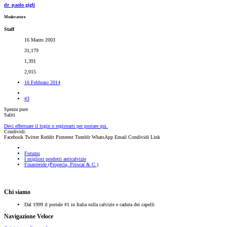
dr_paolo gigli
Moderatore
Staff
16 Marzo 2003
31,179
1,391
2,015
16 Febbraio 2014
#3
Spezza pure
Saliti
Devi effettuare il login o registrarti per postare qui.
Condividi:
Facebook
Twitter
Reddit
Pinterest
Tumblr
WhatsApp
Email
Condividi
Link
Forums
I migliori prodotti anticalvizie
Finasteride (Propecia, Proscar & C.)
Chi siamo
Dal 1999 il portale #1 in Italia sulla calvizie e caduta dei capelli
Navigazione Veloce