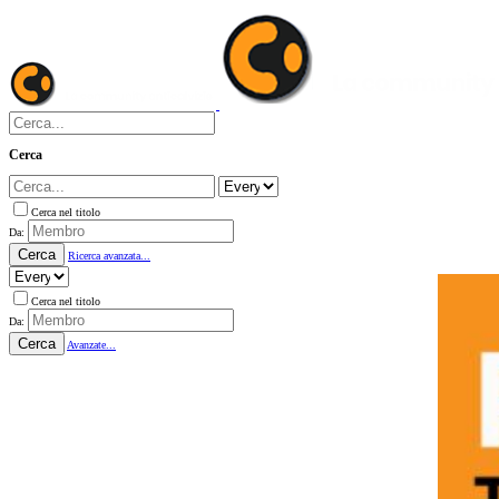
Cerca
Cerca nel titolo
Da:
Cerca
Ricerca avanzata...
Cerca nel titolo
Da:
Cerca
Avanzate...