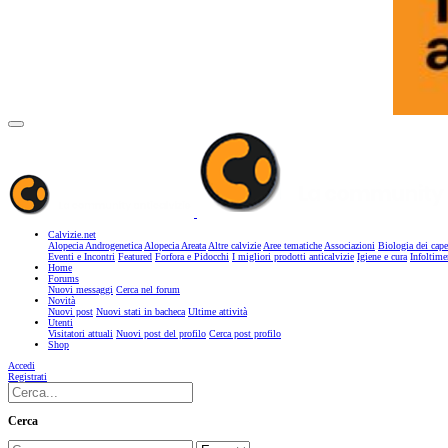
Calvizie.net
Alopecia Androgenetica
Alopecia Areata
Altre calvizie
Aree tematiche
Associazioni
Biologia dei cape
Eventi e Incontri
Featured
Forfora e Pidocchi
I migliori prodotti anticalvizie
Igiene e cura
Infoltime
Home
Forums
Nuovi messaggi
Cerca nel forum
Novità
Nuovi post
Nuovi stati in bacheca
Ultime attività
Utenti
Visitatori attuali
Nuovi post del profilo
Cerca post profilo
Shop
Accedi
Registrati
Cerca