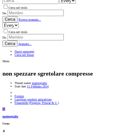
Cerca nel titolo
Da:
Cerca
Ricerca avanzata...
Cerca nel titolo
Da:
Cerca
Avanzate...
Nuovi messaggi
Cerca nel forum
Menu
non spezzare sgretolare compresse
Thread starter
matteogiallo
Start date
11 Febbraio 2014
Forums
I migliori prodotti anticalvizie
Finasteride (Propecia, Proscar & C.)
M
matteogiallo
Utente