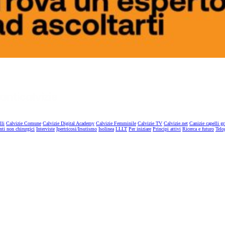
lli
Calvizie Comune
Calvizie Digital Academy
Calvizie Femminile
Calvizie TV
Calvizie.net
Canizie capelli gr
nti non chirurgici
Interviste
Ipertricosi/Irsutismo
Isolinea
LLLT
Per iniziare
Principi attivi
Ricerca e futuro
Telo