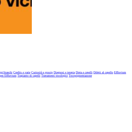
igi/bianchi
Credits e varie
Curiosità e gossip
Diagnosi e terapia
Dieta e capelli
Difetti al capello
Effluvium
gen Effluvium
Trapianto di capelli
Trattamenti tricologici
Tricopigmentazione