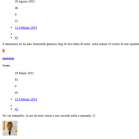
20 Agosto 2012
46
0
15
11 Febbraio 2014
#1
il farmacista mi ha dato finasteride generica 5mg di teva Italia (8 euro). sulla scatola c'è scritto di non spezz
G
gargaroz
Utente
18 Marzo 2013
81
0
65
13 Febbraio 2014
#2
No vai tranquillo, la uso da mesi ormai e non succede nulla a spezzarla. [
]