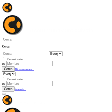
Cerca
Cerca nel titolo
Da:
Cerca
Ricerca avanzata...
Cerca nel titolo
Da:
Cerca
Avanzate...