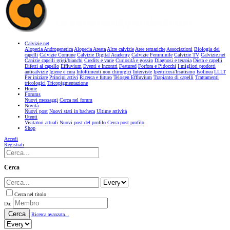
Calvizie.net
Alopecia Androgenetica
Alopecia Areata
Altre calvizie
Aree tematiche
Associazioni
Biologia dei
capelli
Calvizie Comune
Calvizie Digital Academy
Calvizie Femminile
Calvizie TV
Calvizie.net
Canizie capelli grigi/bianchi
Credits e varie
Curiosità e gossip
Diagnosi e terapia
Dieta e capelli
Difetti al capello
Effluvium
Eventi e Incontri
Featured
Forfora e Pidocchi
I migliori prodotti
anticalvizie
Igiene e cura
Infoltimenti non chirurgici
Interviste
Ipertricosi/Irsutismo
Isolinea
LLLT
Per iniziare
Principi attivi
Ricerca e futuro
Telogen Effluvium
Trapianto di capelli
Trattamenti
tricologici
Tricopigmentazione
Home
Forums
Nuovi messaggi
Cerca nel forum
Novità
Nuovi post
Nuovi stati in bacheca
Ultime attività
Utenti
Visitatori attuali
Nuovi post del profilo
Cerca post profilo
Shop
Accedi
Registrati
Cerca
Cerca nel titolo
Da:
Cerca
Ricerca avanzata...