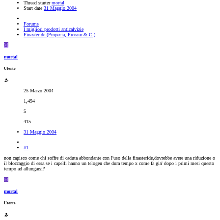
Thread starter
mortal
Start date
31 Maggio 2004
Forums
I migliori prodotti anticalvizie
Finasteride (Propecia, Proscar & C.)
M
mortal
Utente
25 Marzo 2004
1,494
5
415
31 Maggio 2004
#1
non capisco come chi soffre di caduta abbondante con l'uso della finasteride,dovrebbe avere una riduzione o
il bloccaggio di essa.se i capelli hanno un telogen che dura tempo x come fa gia' dopo i primi mesi questo
tempo ad allungarsi?
M
mortal
Utente