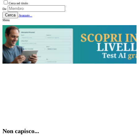
Cerca nel titolo
Da:
Cerca
Avanzate...
Menu
Non capisco...