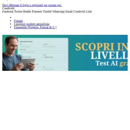
Devi effettuare il login o registrarti per postare qui.
Condividi:
Facebook
Twitter
Reddit
Pinterest
Tumblr
WhatsApp
Email
Condividi
Link
Forums
I migliori prodotti anticalvizie
Finasteride (Propecia, Proscar & C.)