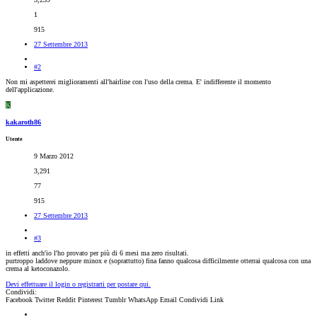
1
915
27 Settembre 2013
#2
Non mi aspetterei miglioramenti all'hairline con l'uso della crema. E' indifferente il momento
dell'applicazione.
K
kakaroth86
Utente
9 Marzo 2012
3,291
77
915
27 Settembre 2013
#3
in effetti anch'io l'ho provato per più di 6 mesi ma zero risultati.
purtroppo laddove neppure minox e (soprattutto) fina fanno qualcosa difficilmente otterrai qualcosa con una
crema al ketoconazolo.
Devi effettuare il login o registrarti per postare qui.
Condividi:
Facebook
Twitter
Reddit
Pinterest
Tumblr
WhatsApp
Email
Condividi
Link