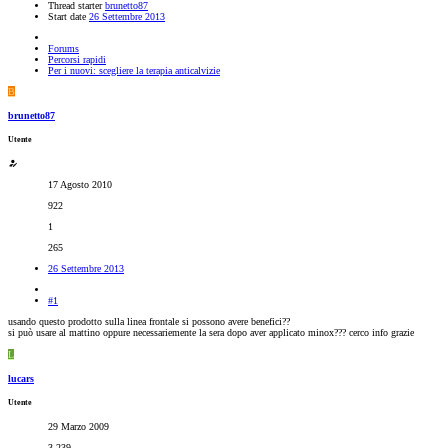
Thread starter
brunetto87
Start date
26 Settembre 2013
Forums
Percorsi rapidi
Per i nuovi: scegliere la terapia anticalvizie
B
brunetto87
Utente
17 Agosto 2010
922
1
265
26 Settembre 2013
#1
usando questo prodotto sulla linea frontale si possono avere benefici??
si può usare al mattino oppure necessariemente la sera dopo aver applicato minox??? cerco info grazie
L
lucars
Utente
29 Marzo 2009
3,239