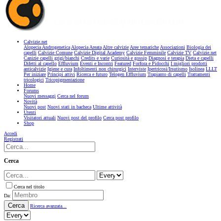
Calvizie.net
Alopecia Androgenetica
Alopecia Areata
Altre calvizie
Aree tematiche
Associazioni
Biologia dei
capelli
Calvizie Comune
Calvizie Digital Academy
Calvizie Femminile
Calvizie TV
Calvizie.net
Canizie capelli grigi/bianchi
Credits e varie
Curiosità e gossip
Diagnosi e terapia
Dieta e capelli
Difetti al capello
Effluvium
Eventi e Incontri
Featured
Forfora e Pidocchi
I migliori prodotti
anticalvizie
Igiene e cura
Infoltimenti non chirurgici
Interviste
Ipertricosi/Irsutismo
Isolinea
LLLT
Per iniziare
Principi attivi
Ricerca e futuro
Telogen Effluvium
Trapianto di capelli
Trattamenti
tricologici
Tricopigmentazione
Home
Forums
Nuovi messaggi
Cerca nel forum
Novità
Nuovi post
Nuovi stati in bacheca
Ultime attività
Utenti
Visitatori attuali
Nuovi post del profilo
Cerca post profilo
Shop
Accedi
Registrati
Cerca
Cerca nel titolo
Da:
Cerca
Ricerca avanzata...