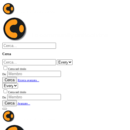
Cerca
Cerca nel titolo
Da:
Cerca
Ricerca avanzata...
Cerca nel titolo
Da:
Cerca
Avanzate...