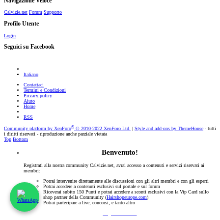
Navigazione Veloce
Calvizie.net
Forum
Supporto
Profilo Utente
Login
Seguici su Facebook
Italiano
Contattaci
Termini e Condizioni
Privacy policy
Aiuto
Home
RSS
®
Community platform by XenForo
© 2010-2022 XenForo Ltd.
|
Style and add-ons by ThemeHouse
- tutti
i diritti riservati - riproduzione anche parziale vietata
Top
Bottom
Benvenuto!
Registrati alla nostra community Calvizie.net, avrai accesso a contenuti e servizi riservati ai
membri:
Potrai intervenire direttamente alle discussioni con gli altri membri e con gli esperti
Potrai accedere a contenuti esclusivi sul portale e sul forum
Riceverai subito 150 Punti e potrai accedere a sconti esclusivi con la Vip Card sullo
shop partner della Community (
Hairshopeurope.com
)
Potrai partecipare a live, concorsi, e tanto altro
Registrati Subito