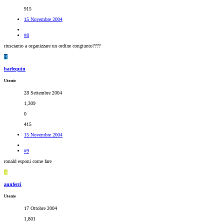
915
15 Novembre 2004
#8
riusciamo a organizzare un ordine congiunto????
H
harlequin
Utente
28 Settembre 2004
1,309
0
415
15 Novembre 2004
#9
ronald esponi come fare
A
annferri
Utente
17 Ottobre 2004
1,801