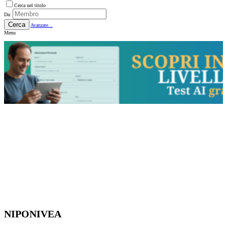
Cerca nel titolo
Da:
Cerca
Avanzate...
Menu
NIPONIVEA