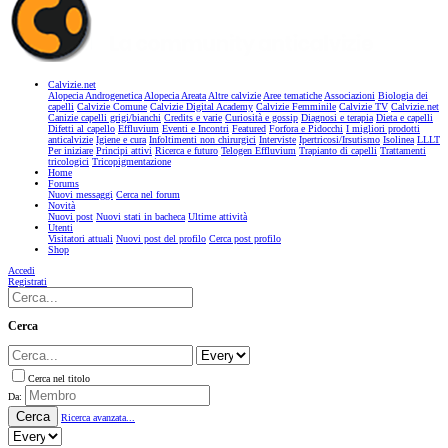
Calvizie.net
Alopecia Androgenetica
Alopecia Areata
Altre calvizie
Aree tematiche
Associazioni
Biologia dei
capelli
Calvizie Comune
Calvizie Digital Academy
Calvizie Femminile
Calvizie TV
Calvizie.net
Canizie capelli grigi/bianchi
Credits e varie
Curiosità e gossip
Diagnosi e terapia
Dieta e capelli
Difetti al capello
Effluvium
Eventi e Incontri
Featured
Forfora e Pidocchi
I migliori prodotti
anticalvizie
Igiene e cura
Infoltimenti non chirurgici
Interviste
Ipertricosi/Irsutismo
Isolinea
LLLT
Per iniziare
Principi attivi
Ricerca e futuro
Telogen Effluvium
Trapianto di capelli
Trattamenti
tricologici
Tricopigmentazione
Home
Forums
Nuovi messaggi
Cerca nel forum
Novità
Nuovi post
Nuovi stati in bacheca
Ultime attività
Utenti
Visitatori attuali
Nuovi post del profilo
Cerca post profilo
Shop
Accedi
Registrati
Cerca
Cerca nel titolo
Da:
Cerca
Ricerca avanzata...