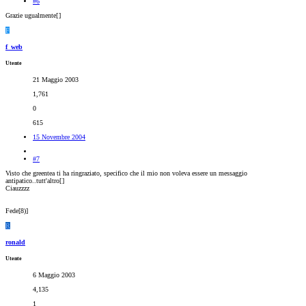
#6
Grazie ugualmente[
]
F
f_web
Utente
21 Maggio 2003
1,761
0
615
15 Novembre 2004
#7
Visto che greentea ti ha ringraziato, specifico che il mio non voleva essere un messaggio
antipatico..tutt'altro[
]
Ciauzzzz
Fede[8)]
R
ronald
Utente
6 Maggio 2003
4,135
1