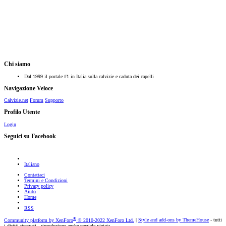
Chi siamo
Dal 1999 il portale #1 in Italia sulla calvizie e caduta dei capelli
Navigazione Veloce
Calvizie.net
Forum
Supporto
Profilo Utente
Login
Seguici su Facebook
Italiano
Contattaci
Termini e Condizioni
Privacy policy
Aiuto
Home
RSS
®
Community platform by XenForo
© 2010-2022 XenForo Ltd.
|
Style and add-ons by ThemeHouse
- tutti
i diritti riservati - riproduzione anche parziale vietata