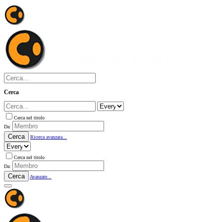
Cerca
Cerca nel titolo
Da:
Cerca
Ricerca avanzata...
Cerca nel titolo
Da:
Cerca
Avanzate...