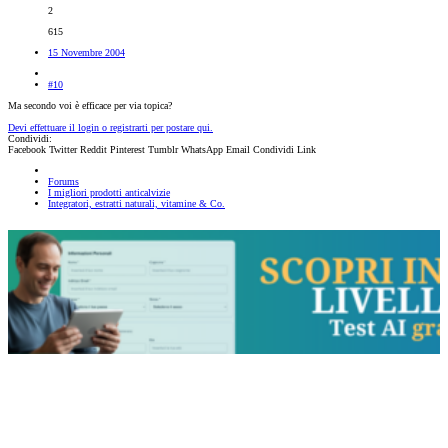
2
615
15 Novembre 2004
#10
Ma secondo voi è efficace per via topica?
Devi effettuare il login o registrarti per postare qui.
Condividi:
Facebook
Twitter
Reddit
Pinterest
Tumblr
WhatsApp
Email
Condividi
Link
Forums
I migliori prodotti anticalvizie
Integratori, estratti naturali, vitamine & Co.