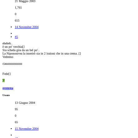
21 Maggio 2003
1,761
0
615
14 Novembre 2004
#5
eheheh..
è un po' vecchia[
]
Sta scheda gira da un bel po'..
La Nipononivea la inserirò sia in 2 lozioni che in una crema..[
]
Vedremo
ciauzzzzzzzzzzzz
Fede[
]
G
greentea
Utente
13 Giugno 2004
95
0
65
15 Novembre 2004