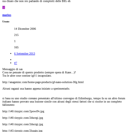
sia chiaro che non sto parlando di complotti delle BIG eh
M
marius
Utente
14 Dicembre 2006
215
1
165
6 Settembre 2013
#7
Messaggio di sas
Cosa ne pensate di questo prodotto (sempre opera di Kane...)?
Tra le altre cose contine igf-1 incapsulato.
http://anageninc.com/home-page-products/gf-nano-solution-30g.html
Alcuni ragazzi usa hanno appena iniziato a sperimentarlo.
si basa su uno studio coreano presentato all'ultimo convegno di Edimburgo, tempo fa su un altro forum
italiano hanno provato una lozione simile con alcuni degli stessi fattori che si risolse in un completo
fallimento
http://i40.tinypic.com/2powt9v.jpg
http://i40.tinypic.com/2ducrgi.jpg
http://i40.tinypic.com/2ducrgi.jpg
http://i43.tinypic.com/2lszajn.jpg