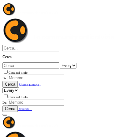
Cerca
Cerca nel titolo
Da:
Cerca
Ricerca avanzata...
Cerca nel titolo
Da:
Cerca
Avanzate...