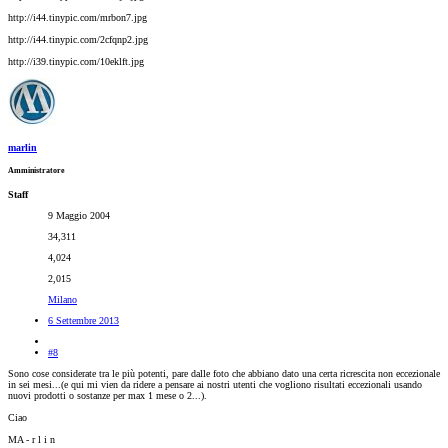
http://i44.tinypic.com/mrbon7.jpg
http://i44.tinypic.com/2cfqnp2.jpg
http://i39.tinypic.com/10eklft.jpg
marlin
Amministratore
Staff
9 Maggio 2004
34,311
4,024
2,015
Milano
6 Settembre 2013
#8
Sono cose considerate tra le più potenti, pare dalle foto che abbiano dato una certa ricrescita non eccezionale
in sei mesi...(e qui mi vien da ridere a pensare ai nostri utenti che vogliono risultati eccezionali usando
nuovi prodotti o sostanze per max 1 mese o 2...).
Ciao
MA - r l i n