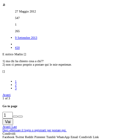
27 Maggio 2012
547
1
265
9 Settembre 2013
#20
E mitico Marlin [
]
1) ma chi ha chiesto cosa a chi??
2) non ci penso proprio a postare qui le mie esperienze.
[
]
1
2
3
Avanti
1 of 3
Go to page
Vai
Avanti
Last
Devi effettuare il login o registrarti per postare qui.
Condividi:
Facebook
Twitter
Reddit
Pinterest
Tumblr
WhatsApp
Email
Condividi
Link