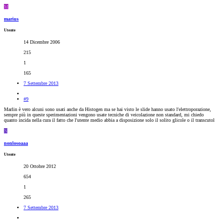
M
marius
Utente
14 Dicembre 2006
215
1
165
7 Settembre 2013
#9
Marlin è vero alcuni sono usati anche da Histogen ma se hai visto le slide hanno usato l'elettroporazione,
sempre più in queste sperimentazioni vengono usate tecniche di veicolazione non standard, mi chiedo
quanto incida nella cura il fatto che l'utente medio abbia a disposizione solo il solito glicole o il transcutol
N
nonlosoaaa
Utente
20 Ottobre 2012
654
1
265
7 Settembre 2013