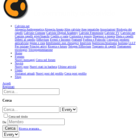
Calvizie.net
Alopecia Androgenetica
Alopecia Areata
Altre calvizie
Aree tematiche
Associazioni
Biologia dei
capelli
Calvizie Comune
Calvizie Digital Academy
Calvizie Femminile
Calvizie TV
Calvizie.net
Canizie capelli grigi/bianchi
Credits e varie
Curiosità e gossip
Diagnosi e terapia
Dieta e capelli
Difetti al capello
Effluvium
Eventi e Incontri
Featured
Forfora e Pidocchi
I migliori prodotti
anticalvizie
Igiene e cura
Infoltimenti non chirurgici
Interviste
Ipertricosi/Irsutismo
Isolinea
LLLT
Per iniziare
Principi attivi
Ricerca e futuro
Telogen Effluvium
Trapianto di capelli
Trattamenti
tricologici
Tricopigmentazione
Home
Forums
Nuovi messaggi
Cerca nel forum
Novità
Nuovi post
Nuovi stati in bacheca
Ultime attività
Utenti
Visitatori attuali
Nuovi post del profilo
Cerca post profilo
Shop
Accedi
Registrati
Cerca
Cerca nel titolo
Da:
Cerca
Ricerca avanzata...