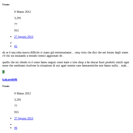
Utente
9 Marzo 2012
3,291
77
915
27 Agosto 2013
#5
eh se è una roba nuova difficile ci siano già testimonianze... cmq visto che dici che nei forum degli states
c'è chi sta iniziando a testarlo tienici aggiornati eh
.
quello che mi chiedo io è come fanno negozi come kane o iron shop a far sbucar fuori prodotti simili ogni
mese che sembrano risolvere la situazione di noi agati mentre case farmaceutiche non fanno nulla... mah...
K
kakaroth86
Utente
9 Marzo 2012
3,291
77
915
27 Agosto 2013
#6