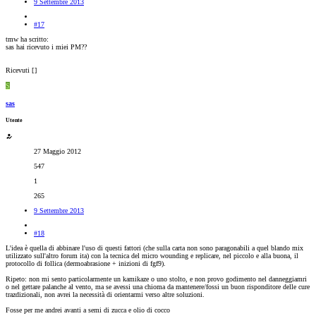
9 Settembre 2013
#17
tmw ha scritto:
sas hai ricevuto i miei PM??
Ricevuti [
]
S
sas
Utente
27 Maggio 2012
547
1
265
9 Settembre 2013
#18
L'idea è quella di abbinare l'uso di questi fattori (che sulla carta non sono paragonabili a quel blando mix
utilizzato sull'altro forum ita) con la tecnica del micro wounding e replicare, nel piccolo e alla buona, il
protocollo di follica (dermoabrasione + inizioni di fgf9).
Ripeto: non mi sento particolarmente un kamikaze o uno stolto, e non provo godimento nel danneggiamri
o nel gettare palanche al vento, ma se avessi una chioma da mantenere/fossi un buon risponditore delle cure
trazdizionali, non avrei la necessità di orientarmi verso altre soluzioni.
Fosse per me andrei avanti a semi di zucca e olio di cocco