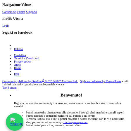
Navigazione Veloce
Calvizie.net
Forum
Supporto
Profilo Utente
Login
Seguici su Facebook
Italiano
Contattaci
Termini e Condizioni
Privacy policy
Aiuto
Home
RSS
®
Community platform by XenForo
© 2010-2022 XenForo Ltd.
|
Style and add-ons by ThemeHouse
- tutti
i diritti riservati - riproduzione anche parziale vietata
Top
Bottom
Benvenuto!
Registrati alla nostra community Calvizie.net, avrai accesso a contenuti e servizi riservati ai
membri:
Potrai intervenire direttamente alle discussioni con gli altri membri e con gli esperti
Potrai accedere a contenuti esclusivi sul portale e sul forum
Riceverai subito 150 Punti e potrai accedere a sconti esclusivi con la Vip Card sullo
shop partner della Community (
Hairshopeurope.com
)
Potrai partecipare a live, concorsi, e tanto altro