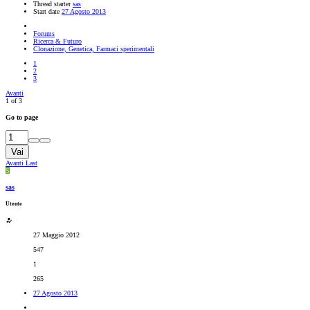
Thread starter
sas
Start date
27 Agosto 2013
Forums
Ricerca & Futuro
Clonazione, Genetica, Farmaci sperimentali
1
2
3
Avanti
1 of 3
Go to page
Vai
Avanti
Last
S
sas
Utente
27 Maggio 2012
547
1
265
27 Agosto 2013