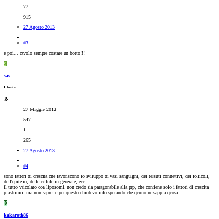
77
915
27 Agosto 2013
#3
e poi... cavolo sempre costare un botto!!!
S
sas
Utente
27 Maggio 2012
547
1
265
27 Agosto 2013
#4
sono fattori di crescita che favoriscono lo sviluppo di vasi sanguigni, dei tessuti connettivi, dei follicoli,
dell'epitelio, delle cellule in generale, ecc.
il tutto veicolato con liposomi. non credo sia paragonabile alla prp, che contiene solo i fattori di crescita
piastrinici, ma non saprei e per questo chiedevo info sperando che qcuno ne sappia qcosa...
K
kakaroth86