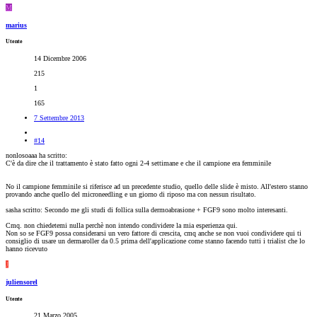
M
marius
Utente
14 Dicembre 2006
215
1
165
7 Settembre 2013
#14
nonlosoaaa ha scritto:
C'è da dire che il trattamento è stato fatto ogni 2-4 settimane e che il campione era femminile
No il campione femminile si riferisce ad un precedente studio, quello delle slide è misto. All'estero stanno
provando anche quello del microneedling e un giorno di riposo ma con nessun risultato.
sasha scritto: Secondo me gli studi di follica sulla dermoabrasione + FGF9 sono molto interesanti.
Cmq. non chiedetemi nulla perchè non intendo condividere la mia esperienza qui.
Non so se FGF9 possa considerarsi un vero fattore di crescita, cmq anche se non vuoi condividere qui ti
consiglio di usare un dermaroller da 0.5 prima dell'applicazione come stanno facendo tutti i trialist che lo
hanno ricevuto
J
juliensorel
Utente
21 Marzo 2005