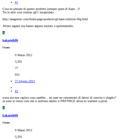
#1
Cosa ne pensate di questo prodotto (sempre opera di Kane...)?
Tra le altre cose contine igf-1 incapsulato.
http://anageninc.com/home-page-products/gf-nano-solution-30g.html
Alcuni ragazzi usa hanno appena iniziato a sperimentarlo.
K
kakaroth86
Utente
9 Marzo 2012
3,291
77
915
27 Agosto 2013
#2
scusa ma non capisco cosa sarebbe... mi pare un concentrato di fattori di crescita o sbaglio?
se sono le stesse cose che ti mettono dentro il PRP/PRGF allora lo scarterei a priori.
K
kakaroth86
Utente
9 Marzo 2012
3,291