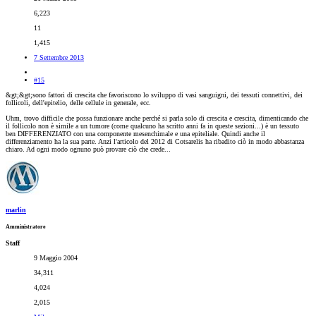
6,223
11
1,415
7 Settembre 2013
#15
&gt;&gt;sono fattori di crescita che favoriscono lo sviluppo di vasi sanguigni, dei tessuti connettivi, dei
follicoli, dell'epitelio, delle cellule in generale, ecc.
Uhm, trovo difficile che possa funzionare anche perché si parla solo di crescita e crescita, dimenticando che
il follicolo non è simile a un tumore (come qualcuno ha scritto anni fa in queste sezioni...) è un tessuto
ben DIFFERENZIATO con una componente mesenchimale e una epiteliale. Quindi anche il
differenziamento ha la sua parte. Anzi l'articolo del 2012 di Cotsarelis ha ribadito ciò in modo abbastanza
chiaro. Ad ogni modo ognuno può provare ciò che crede...
marlin
Amministratore
Staff
9 Maggio 2004
34,311
4,024
2,015