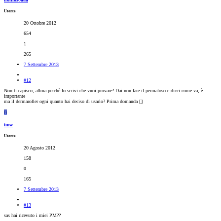
Utente
20 Ottobre 2012
654
1
265
7 Settembre 2013
#12
Non ti capisco, allora perchè lo scrivi che vuoi provare? Dai non fare il permaloso e dicci come va, è
importante
ma il dermaroller ogni quanto hai deciso di usarlo? Prima domanda [
]
T
tmw
Utente
20 Agosto 2012
158
0
165
7 Settembre 2013
#13
sas hai ricevuto i miei PM??