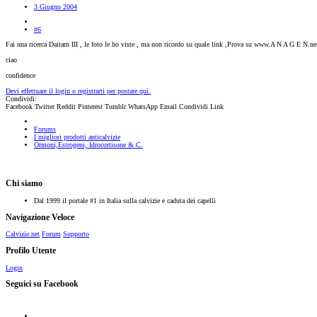
3 Giugno 2004
#6
Fai una ricerca Daitarn III , le foto le ho viste , ma non ricordo su quale link ,Prova su www.A N A G E N.ne
ciao
confidence
Devi effettuare il login o registrarti per postare qui.
Condividi:
Facebook
Twitter
Reddit
Pinterest
Tumblr
WhatsApp
Email
Condividi
Link
Forums
I migliori prodotti anticalvizie
Ormoni,Estrogeni, Idrocortisone & C.
Chi siamo
Dal 1999 il portale #1 in Italia sulla calvizie e caduta dei capelli
Navigazione Veloce
Calvizie.net
Forum
Supporto
Profilo Utente
Login
Seguici su Facebook