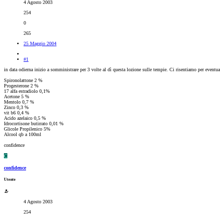
4 Agosto 2003
254
0
265
25 Maggio 2004
#1
in data odierna inizio a somministrare per 3 volte al dì questa lozione sulle tempie. Ci risentiamo per eventual
Spironolattone 2 %
Progesterone 2 %
17 alfa estradiolo 0,1%
Acetone 5 %
Mentolo 0,7 %
Zinco 0,3 %
vit b6 0,4 %
Acido azelaico 0,5 %
Idrocortisone butirrato 0,01 %
Glicole Propilenico 5%
Alcool qb a 100ml
confidence
C
confidence
Utente
4 Agosto 2003
254