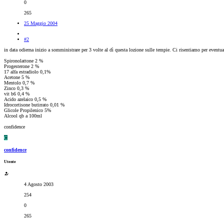
0
265
25 Maggio 2004
#2
in data odierna inizio a somministrare per 3 volte al dì questa lozione sulle tempie. Ci risentiamo per eventual
Spironolattone 2 %
Progesterone 2 %
17 alfa estradiolo 0,1%
Acetone 5 %
Mentolo 0,7 %
Zinco 0,3 %
vit b6 0,4 %
Acido azelaico 0,5 %
Idrocortisone butirrato 0,01 %
Glicole Propilenico 5%
Alcool qb a 100ml
confidence
C
confidence
Utente
4 Agosto 2003
254
0
265