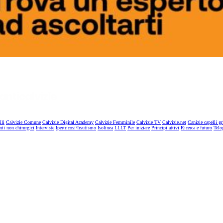
lli
Calvizie Comune
Calvizie Digital Academy
Calvizie Femminile
Calvizie TV
Calvizie.net
Canizie capelli gr
nti non chirurgici
Interviste
Ipertricosi/Irsutismo
Isolinea
LLLT
Per iniziare
Principi attivi
Ricerca e futuro
Telo