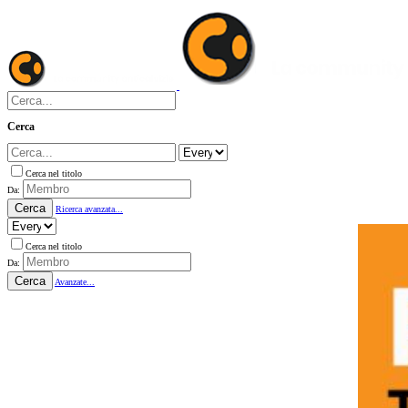
Cerca
Cerca nel titolo
Da:
Cerca
Ricerca avanzata...
Cerca nel titolo
Da:
Cerca
Avanzate...