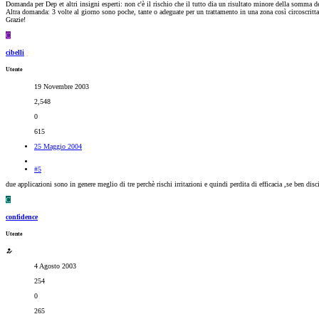
Domanda per Dep et altri insigni esperti: non c'è il rischio che il tutto dia un risultato minore della somma del
Altra domanda: 3 volte al giorno sono poche, tante o adeguate per un trattamento in una zona così circoscritt
Grazie!
C
cibelli
Utente
19 Novembre 2003
2,548
0
615
25 Maggio 2004
#5
due applicazioni sono in genere meglio di tre perchè rischi irritazioni e quindi perdita di efficacia ,se ben dis
C
confidence
Utente
4 Agosto 2003
254
0
265