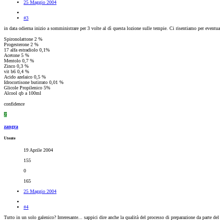
25 Maggio 2004
#3
in data odierna inizio a somministrare per 3 volte al dì questa lozione sulle tempie. Ci risentiamo per eventual
Spironolattone 2 %
Progesterone 2 %
17 alfa estradiolo 0,1%
Acetone 5 %
Mentolo 0,7 %
Zinco 0,3 %
vit b6 0,4 %
Acido azelaico 0,5 %
Idrocortisone butirrato 0,01 %
Glicole Propilenico 5%
Alcool qb a 100ml
confidence
Z
zangra
Utente
19 Aprile 2004
155
0
165
25 Maggio 2004
#4
Tutto in un solo galenico? Interesante... sappici dire anche la qualità del processo di preparazione da parte del 