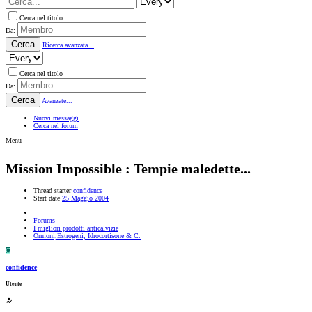
Cerca nel titolo
Da:
Cerca
Ricerca avanzata...
Cerca nel titolo
Da:
Cerca
Avanzate...
Nuovi messaggi
Cerca nel forum
Menu
Mission Impossible : Tempie maledette...
Thread starter
confidence
Start date
25 Maggio 2004
Forums
I migliori prodotti anticalvizie
Ormoni,Estrogeni, Idrocortisone & C.
C
confidence
Utente