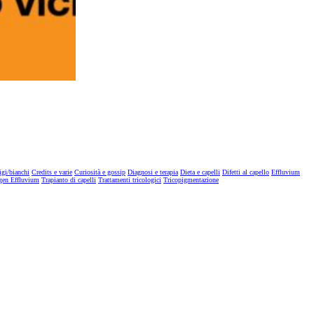
igi/bianchi
Credits e varie
Curiosità e gossip
Diagnosi e terapia
Dieta e capelli
Difetti al capello
Effluvium
gen Effluvium
Trapianto di capelli
Trattamenti tricologici
Tricopigmentazione