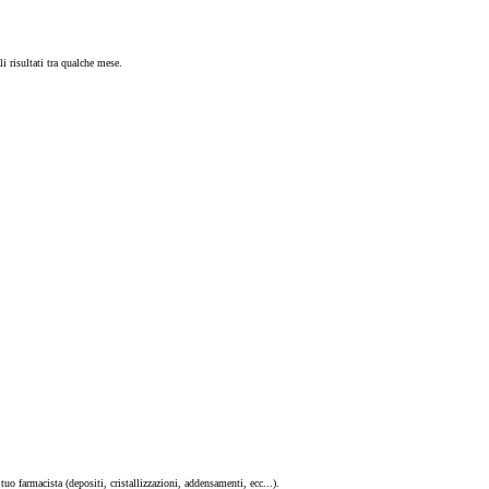
i risultati tra qualche mese.
tuo farmacista (depositi, cristallizzazioni, addensamenti, ecc...).