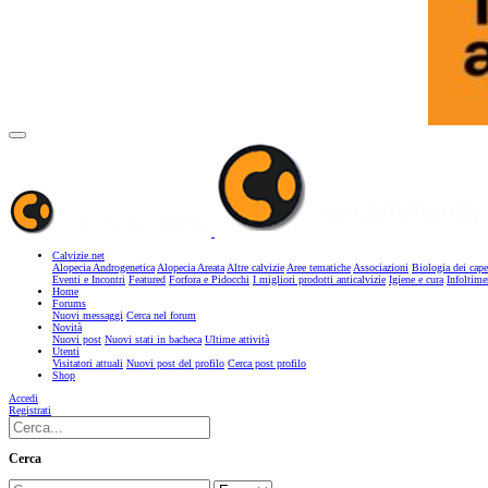
Calvizie.net
Alopecia Androgenetica
Alopecia Areata
Altre calvizie
Aree tematiche
Associazioni
Biologia dei cape
Eventi e Incontri
Featured
Forfora e Pidocchi
I migliori prodotti anticalvizie
Igiene e cura
Infoltime
Home
Forums
Nuovi messaggi
Cerca nel forum
Novità
Nuovi post
Nuovi stati in bacheca
Ultime attività
Utenti
Visitatori attuali
Nuovi post del profilo
Cerca post profilo
Shop
Accedi
Registrati
Cerca