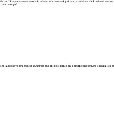
le parti? Più precisamente: unendo in un'unica soluzione tutti quei principi attivi non c'è il rischio di ottenere b
a come le tempie?
ciolta la lozione va bene anche in un tutt'uno solo che più è piena e più è difficile farla bene,che il risultato s