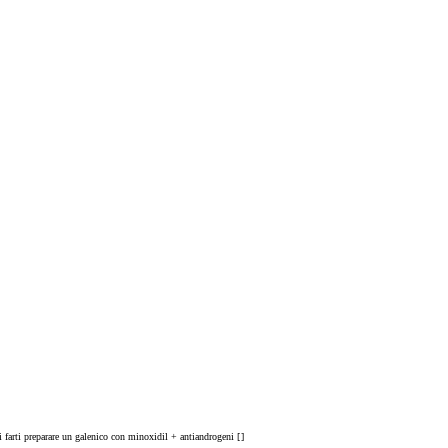
 farti preparare un galenico con minoxidil + antiandrogeni [
]