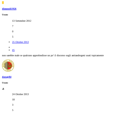
D
dimondi1926
Utente
13 Settembre 2012
7
0
5
25 Ottobre 2013
#5
non sarebbe male se qualcuno approfondisse un po' il discorso sugli antiandrogeni usati topicamente
daxap84
Utente
24 Ottobre 2013
18
3
5