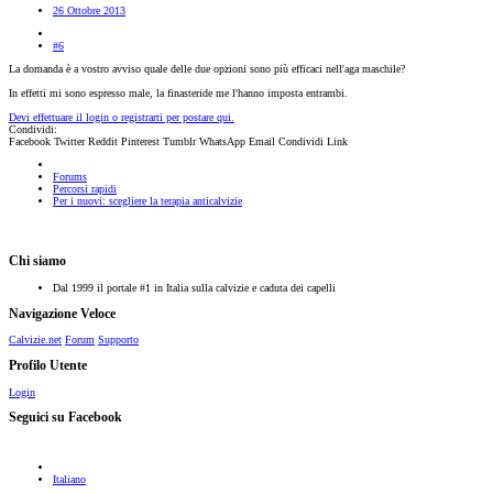
26 Ottobre 2013
#6
La domanda è a vostro avviso quale delle due opzioni sono più efficaci nell'aga maschile?
In effetti mi sono espresso male, la finasteride me l'hanno imposta entrambi.
Devi effettuare il login o registrarti per postare qui.
Condividi:
Facebook
Twitter
Reddit
Pinterest
Tumblr
WhatsApp
Email
Condividi
Link
Forums
Percorsi rapidi
Per i nuovi: scegliere la terapia anticalvizie
Chi siamo
Dal 1999 il portale #1 in Italia sulla calvizie e caduta dei capelli
Navigazione Veloce
Calvizie.net
Forum
Supporto
Profilo Utente
Login
Seguici su Facebook
Italiano