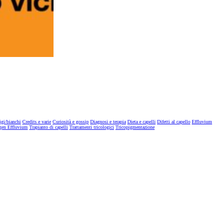
igi/bianchi
Credits e varie
Curiosità e gossip
Diagnosi e terapia
Dieta e capelli
Difetti al capello
Effluvium
gen Effluvium
Trapianto di capelli
Trattamenti tricologici
Tricopigmentazione