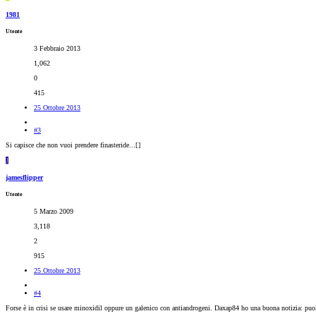
1981
Utente
3 Febbraio 2013
1,062
0
415
25 Ottobre 2013
#3
Si capisce che non vuoi prendere finasteride...[
]
J
jamesflipper
Utente
5 Marzo 2009
3,118
2
915
25 Ottobre 2013
#4
Forse è in crisi se usare minoxidil oppure un galenico con antiandrogeni. Daxap84 ho una buona notizia: puoi