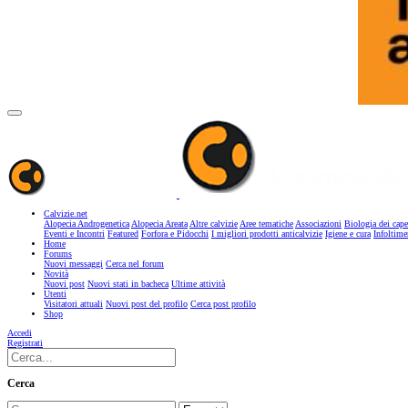
Calvizie.net
Alopecia Androgenetica
Alopecia Areata
Altre calvizie
Aree tematiche
Associazioni
Biologia dei cape
Eventi e Incontri
Featured
Forfora e Pidocchi
I migliori prodotti anticalvizie
Igiene e cura
Infoltime
Home
Forums
Nuovi messaggi
Cerca nel forum
Novità
Nuovi post
Nuovi stati in bacheca
Ultime attività
Utenti
Visitatori attuali
Nuovi post del profilo
Cerca post profilo
Shop
Accedi
Registrati
Cerca