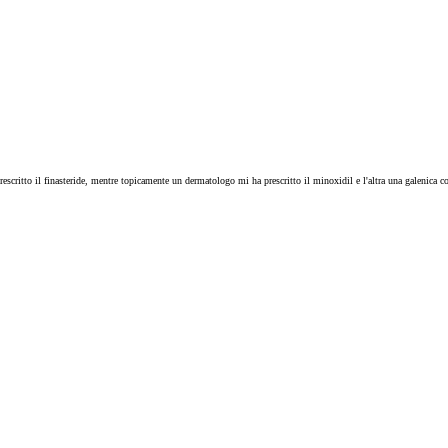
scritto il finasteride, mentre topicamente un dermatologo mi ha prescritto il minoxidil e l'altra una galenica co