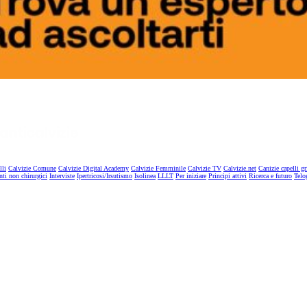
lli
Calvizie Comune
Calvizie Digital Academy
Calvizie Femminile
Calvizie TV
Calvizie.net
Canizie capelli gr
nti non chirurgici
Interviste
Ipertricosi/Irsutismo
Isolinea
LLLT
Per iniziare
Principi attivi
Ricerca e futuro
Telo