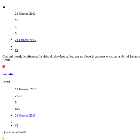
24 Ottobre 2013
18
3
5
24 Ottobre 2013
#1
Gent.mi utenti, ho effettuato la visita da due dermatologi per un alopecia androgenetica, entrambi mi hanno pre
Grazie
M
mattafix
Utente
11 Gennaio 2012
2,677
5
615
24 Ottobre 2013
#2
Qual è la domanda?
1