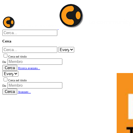
Cerca
Cerca nel titolo
Da:
Cerca
Ricerca avanzata...
Cerca nel titolo
Da:
Cerca
Avanzate...