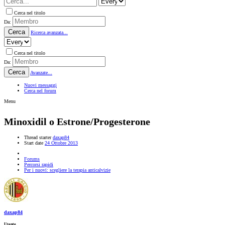
Cerca nel titolo
Da:
Cerca
Ricerca avanzata...
Cerca nel titolo
Da:
Cerca
Avanzate...
Nuovi messaggi
Cerca nel forum
Menu
Minoxidil o Estrone/Progesterone
Thread starter
daxap84
Start date
24 Ottobre 2013
Forums
Percorsi rapidi
Per i nuovi: scegliere la terapia anticalvizie
daxap84
Utente