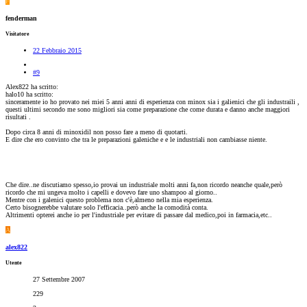
F
fenderman
Visitatore
22 Febbraio 2015
#9
Alex822 ha scritto:
halo10 ha scritto:
sinceramente io ho provato nei miei 5 anni anni di esperienza con minox sia i galienici che gli industraili ,
questi ultimi secondo me sono migliori sia come preparazione che come durata e danno anche maggiori
risultati .
Dopo circa 8 anni di minoxidil non posso fare a meno di quotarti.
E dire che ero convinto che tra le preparazioni galeniche e e le industriali non cambiasse niente.
Che dire..ne discutiamo spesso,io provai un industriale molti anni fa,non ricordo neanche quale,però
ricordo che mi ungeva molto i capelli e dovevo fare uno shampoo al giorno..
Mentre con i galenici questo problema non c'è,almeno nella mia esperienza.
Certo bisognerebbe valutare solo l'efficacia..però anche la comodità conta.
Altrimenti opterei anche io per l'industriale per evitare di passare dal medico,poi in farmacia,etc..
A
alex822
Utente
27 Settembre 2007
229