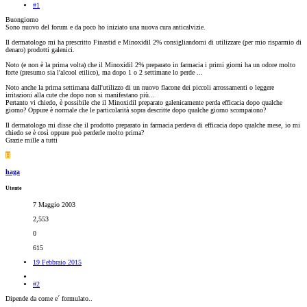
#1
Buongiorno
Sono nuovo del forum e da poco ho iniziato una nuova cura anticalvizie.
Il dermatologo mi ha prescritto Finastid e Minoxidil 2% consigliandomi di utilizzare (per mio risparmio di
denaro) prodotti galenici.
Noto (e non è la prima volta) che il Minoxidil 2% preparato in farmacia i primi giorni ha un odore molto
forte (presumo sia l'alcool etilico), ma dopo 1 o 2 settimane lo perde ...
Noto anche la prima settimana dall'utilizzo di un nuovo flacone dei piccoli arrossamenti o leggere
irritazioni alla cute che dopo non si manifestano più...
Pertanto vi chiedo, è possibile che il Minoxidil preparato galenicamente perda efficacia dopo qualche
giorno? Oppure è normale che le particolarità sopra descritte dopo qualche giorno scompaiono?
Il dermatologo mi disse che il prodotto preparato in farmacia perdeva di efficacia dopo qualche mese, io mi
chiedo se è così oppure può perderle molto prima?
Grazie mille a tutti
H
haga
Utente
7 Maggio 2003
2,553
0
615
19 Febbraio 2015
#2
Dipende da come e´ formulato..