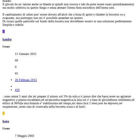
malato.
Il glicole ha un 'azione anche se blanda (e quindi non tossica e tale da poter essere usato quotidianamente)
ma molto selettiva su questo fungo e senza alterare l'intera flora microbico dell'intera cute.
Il cambiamento di odore puo' essere dovuto all'alcol che a forza di aprire e chudere la boccetta va a
evaporare, ma purtroppo non mi e' possibile azzardare un ipotesi.
Di sicuro quelle particelle sul fondo della bocetta non dovrebbero esserci in una soluzione perfettamente
limpida e stabile.
B
banfro
Utente
11 Gennaio 2015
69
0
65
26 Febbraio 2015
#19
..sono ormai 5 anni che mi preparo il minox sol 5% da solo,e ti posso dire che basta avere un agitatore
magnetico a piastra riscaldante,ed un'ancoretta magnetica,la mia sol e' a base di glicole(buon imbibente,ed
etilico al 96%)la mia formula e' stabilissima nel tempo,mi dura circa 2 mesi,non ha deposito,ne'
sospensione ,avere cura di coservarla nella boccetta scura e al buio!
H
haga
Utente
7 Maggio 2003