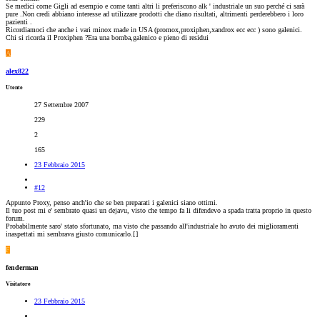
Se medici come Gigli ad esempio e come tanti altri li preferiscono alk ' industriale un suo perché ci sarà
pure .Non credi abbiano interesse ad utilizzare prodotti che diano risultati, altrimenti perderebbero i loro
pazienti .
Ricordiamoci che anche i vari minox made in USA (promox,proxiphen,xandrox ecc ecc ) sono galenici.
Chi si ricorda il Proxiphen ?Era una bomba,galenico e pieno di residui
A
alex822
Utente
27 Settembre 2007
229
2
165
23 Febbraio 2015
#12
Appunto Proxy, penso anch'io che se ben preparati i galenici siano ottimi.
Il tuo post mi e' sembrato quasi un dejavu, visto che tempo fa li difendevo a spada tratta proprio in questo
forum.
Probabilmente saro' stato sfortunato, ma visto che passando all'industriale ho avuto dei miglioramenti
inaspettati mi sembrava giusto comunicarlo.[
]
F
fenderman
Visitatore
23 Febbraio 2015