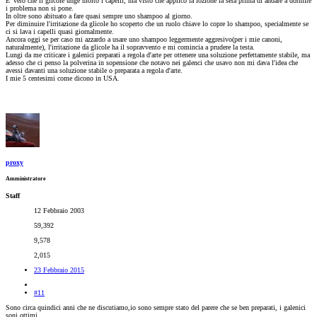
E' vero che il glicole unge molto i capelli, ma visto che applico la lozione la sera prima di andare a dormire
i problema non si pone.
In oltre sono abituato a fare quasi sempre uno shampoo al giorno.
Per diminuire l'irritazione da glicole ho scoperto che un ruolo chiave lo copre lo shampoo, specialmente se
ci si lava i capelli quasi giornalmente.
Ancora oggi se per caso mi azzardo a usare uno shampoo leggermente aggresivo(per i mie canoni,
naturalmente), l'irritazione da glicole ha il sopravvento e mi comincia a prudere la testa.
Lungi da me criticare i galenici preparati a regola d'arte per ottenere una soluzione perfettamente stabile, ma
adesso che ci penso la polverina in sopensione che notavo nei galenci che usavo non mi dava l'idea che
avessi davanti una soluzione stabile o preparata a regola d'arte.
I mie 5 centesimi come dicono in USA.
proxy
Amministratore
Staff
12 Febbraio 2003
59,392
9,578
2,015
23 Febbraio 2015
#11
Sono circa quindici anni che ne discutiamo,io sono sempre stato del parere che se ben preparati, i galenici
soni ottimi.