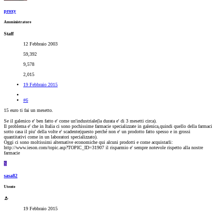
proxy
Amministratore
Staff
12 Febbraio 2003
59,392
9,578
2,015
19 Febbraio 2015
#6
15 euro ti fai un mesetto.
Se il galenico e' ben fatto e' come un'industriale(la durata e' di 3 mesetti circa).
Il problema e' che in Italia ci sono pochissime farmacie specializzate in galenica,quindi quello della farmaci
sotto casa il piu' della volte e' scadente(questo perché non e' un prodotto fatto spesso e in grossi
quantitativi come in un laboratori specializzato).
Oggi ci sono moltissimi alternative economiche qui alcuni prodotti e come acquistarli:
http://www.ieson.com/topic.asp?TOPIC_ID=31907 il risparmio e' sempre notevole rispetto alla nostre
farmacie
S
sasa82
Utente
19 Febbraio 2015