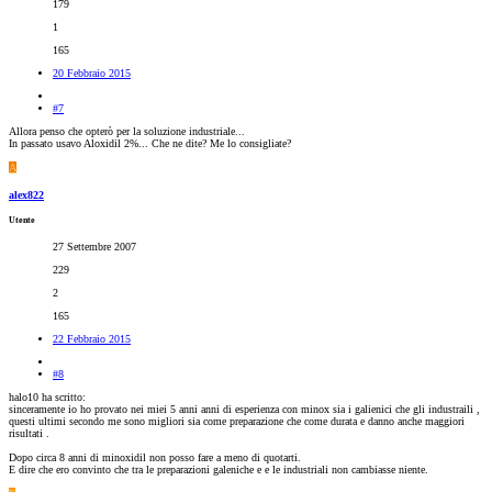
179
1
165
20 Febbraio 2015
#7
Allora penso che opterò per la soluzione industriale...
In passato usavo Aloxidil 2%... Che ne dite? Me lo consigliate?
A
alex822
Utente
27 Settembre 2007
229
2
165
22 Febbraio 2015
#8
halo10 ha scritto:
sinceramente io ho provato nei miei 5 anni anni di esperienza con minox sia i galienici che gli industraili ,
questi ultimi secondo me sono migliori sia come preparazione che come durata e danno anche maggiori
risultati .
Dopo circa 8 anni di minoxidil non posso fare a meno di quotarti.
E dire che ero convinto che tra le preparazioni galeniche e e le industriali non cambiasse niente.