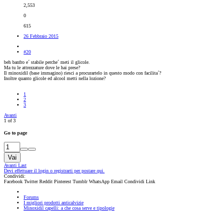
2,553
0
615
26 Febbraio 2015
#20
beh banfro e´ stabile perche´ meti il glicole.
Ma tu le attrezzature dove le hai prese?
Il minoxidil (base immagino) riesci a procurartelo in questo modo con facilita´?
Inoltre quanto glicole ed alcool metti nella lozione?
1
2
3
Avanti
1 of 3
Go to page
Vai
Avanti
Last
Devi effettuare il login o registrarti per postare qui.
Condividi:
Facebook
Twitter
Reddit
Pinterest
Tumblr
WhatsApp
Email
Condividi
Link
Forums
I migliori prodotti anticalvizie
Minoxidil capelli: a che cosa serve e tipologie