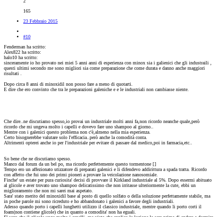
2
165
23 Febbraio 2015
#10
Fenderman ha scritto:
Alex822 ha scritto:
halo10 ha scritto:
sinceramente io ho provato nei miei 5 anni anni di esperienza con minox sia i galienici che gli industraili ,
questi ultimi secondo me sono migliori sia come preparazione che come durata e danno anche maggiori
risultati .
Dopo circa 8 anni di minoxidil non posso fare a meno di quotarti.
E dire che ero convinto che tra le preparazioni galeniche e e le industriali non cambiasse niente.
Che dire..ne discutiamo spesso,io provai un industriale molti anni fa,non ricordo neanche quale,però
ricordo che mi ungeva molto i capelli e dovevo fare uno shampoo al giorno..
Mentre con i galenici questo problema non c'è,almeno nella mia esperienza.
Certo bisognerebbe valutare solo l'efficacia..però anche la comodità conta.
Altrimenti opterei anche io per l'industriale per evitare di passare dal medico,poi in farmacia,etc..
So bene che ne discutiamo spesso.
Manco dal forum da un bel po, ma ricordo perfettemente questo tormentone [
]
Tempo ero un affezionato utizzatore di preparati galenici e li difendevo addirittura a spada tratta. Ricordo
con affetto che fui uno dei primi pioneri a provare la veicolazione nanosomiale.
Finche' un estate per pura curiosita' decisi di provvare il Kirkland industriale al 5%. Dopo essermi abituato
al glicole e aver trovato uno shampoo delicatissimo che non irritasse ulteriormente la cute, ebbi un
miglioramento che non mi sarei mai aspetato.
Sara' stato merito del minoxidil base al posto di quello solfato o della soluzione perfettamente stabile, ma
in poche parole mi sono ricreduto e ho abbandonato i galenici a favore degli industriali.
Adesso quando porto i capelli lunghetti utilizzo il classico industriale, mentre quando li porto corti il
foam(non contiene glicole) che in quanto a comodita' non ha eguali.