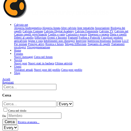
Calvizie.net
Alopecia Androgenetica
Alopecia Areata
Altre calvizie
Aree tematiche
Associazioni
Biologia dei
capelli
Calvizie Comune
Calvizie Digital Academy
Calvizie Femminile
Calvizie TV
Calvizie.net
Canizie capelli grigi/bianchi
Credits e varie
Curiosità e gossip
Diagnosi e terapia
Dieta e capelli
Difetti al capello
Effluvium
Eventi e Incontri
Featured
Forfora e Pidocchi
I migliori prodotti
anticalvizie
Igiene e cura
Infoltimenti non chirurgici
Interviste
Ipertricosi/Irsutismo
Isolinea
LLLT
Per iniziare
Principi attivi
Ricerca e futuro
Telogen Effluvium
Trapianto di capelli
Trattamenti
tricologici
Tricopigmentazione
Home
Forums
Nuovi messaggi
Cerca nel forum
Novità
Nuovi post
Nuovi stati in bacheca
Ultime attività
Utenti
Visitatori attuali
Nuovi post del profilo
Cerca post profilo
Shop
Accedi
Registrati
Cerca
Cerca nel titolo
Da:
Cerca
Ricerca avanzata...