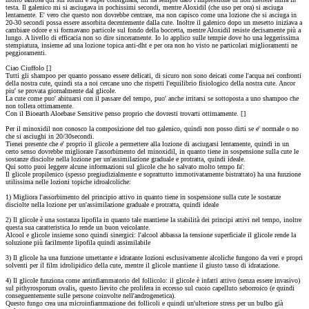
testa. Il galenico mi si asciugava in pochissimi secondi, mentre Aloxidil (che uso per ora) si asciuga
lentamente. E' vero che questo non dovrebbe centrare, ma non capisco come una lozione che si asciuga in
20-30 secondi possa essere assorbita decentemente dalla cute. Inoltre il galenico dopo un mesetto iniziava a
cambiare odore e si formavano particole sul fondo della boccetta, mentre Aloxidil resiste decisamente più a
lungo. A livello di efficacia non so dire sinceramente. Io lo applico sulle tempie dove ho una leggerissima
stempiatura, insieme ad una lozione topica anti-dht e per ora non ho visto ne particolari miglioramenti ne
peggioramenti.
Ciao Ciuffolo [
]
Tutti gli shampoo per quanto possano essere delicati, di sicuro non sono deicati come l'acqua nei confronti
della nostra cute, quindi sta a noi cercane uno che rispetti l'equilibrio fisiologico della nostra cute. Ancor
piu' se provata giornalmente dal glicole.
La cute come puo' abituarsi con il passare del tempo, puo' anche irritarsi se sottoposta a uno shampoo che
non tollera ottimamente.
Con il Bioearth Aloebase Sensitive penso proprio che dovresti trovarti ottimamente. [
]
Per il minoxidil non conosco la composizione del tuo galenico, quindi non posso dirti se e' normale o no
che si asciughi in 20/30secondi.
Tienei presente che e' proprio il glicole a permettere alla lozione di asciugarsi lentamente, quindi in un
certo senso dovrebbe migliorare l'assorbimento del minoxidil, in quanto tiene in sospensione sulla cute le
sostanze disciolte nella lozione per un'assimilazione graduale e protratta, quindi ideale.
Qui sotto puoi leggere alcune informazioni sul glicole che ho salvato molto tempo fa':
Il glicole propilenico (spesso pregiudizialmente e soprattutto immotivatamente bistrattato) ha una funzione
utilissima nelle lozioni topiche idroalcoliche:
1) Migliora l'assorbimento del principio attivo in quanto tiene in sospensione sulla cute le sostanze
disciolte nella lozione per un'assimilazione graduale e protratta, quindi ideale
2) Il glicole è una sostanza lipofila in quanto tale mantiene la stabilità dei principi attivi nel tempo, inoltre
questa sua caratteristica lo rende un buon veicolante.
Alcool e glicole insieme sono quindi sinergici: l'alcool abbassa la tensione superficiale il glicole rende la
soluzione più facilmente lipofila quindi assimilabile
3) Il glicole ha una funzione umettante e idratante lozioni esclusivamente alcoliche fungono da veri e propri
solventi per il film idrolipidico della cute, mentre il glicole mantiene il giusto tasso di idratazione.
4) Il glicole funziona come antinfiammatorio del follicolo: il glicole è infatti attivo (senza essere invasivo)
sul pithyrosporum ovalis, questo lievito che prolifera in eccesso sul cuoio capelluto seborroico (e quindi
conseguentemente sulle persone coinvolte nell'androgenetica).
Questo fungo crea una microinfiammazione dei follicoli e quindi un'ulteriore stress per un bulbo già