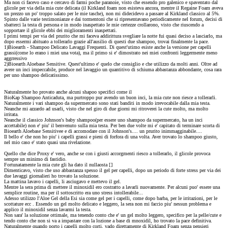
Ma non ci facevo caso e cercavo di farmi poche paranoie, visto che essendo pro galenico e spaventato dal
glicole per via della mia cute delicata (il Kirkland foam non esisteva ancora, mentre il Regaine Foam aveva
un prezzo un po' troppo salato per le mie tasche), non mi didecidevo a passare al Kirkland classico al 5%.
Spinto dalle varie testimonianze e dai tormentoni che si ripresentavano periodicamente nel forum, decisi di
sbatterci la testa di persona e in modo inaspettato le mie certezze crollarono, visto che riuscendo a
sopportare il glicole ebbi dei miglioramenti inaspettati.
I primi tempi per via del prurito che mi faceva addirittura svegliare la notte fui quasi deciso a lasciarlo, ma
dopo essermi abituato a tollerarlo grazie all'ausilio di questi due shampoo, trovai finalmente la pace.
1)Bioearth - Shampoo Delicato Lavaggi Frequenti. Di quest'utimo esiste anche la versione per capelli
grassi(come lo erano i miei una vota), ma il primo si e' dimostrato nei miei confronti leggermente meno
aggrressivo
2)Bioearth Aloebase Sensitive. Quest'ultimo e' quelo che consiglio e che utilizzo da molti anni. Oltre ad
avere un inci impeccabile, produce nel lavaggio un quantitivo di schiuma abbastanza abbondante, cosa rara
per uno shampoo delicatissimo.
Naturalmente ho provato anche alcuni shapoo specifici come il
BioKap Shampoo Anticaduta, ma purtroppo pur avendo un buon inci, la mia cute non riesce a tollerarli.
Naturalmente i vari shampoo da supermercato sono stati banditi in modo irrevocabile dalla mia testa.
Neanche mi azzardo ad usarli, visto che nel giro di due giorni mi ritroverei la cute molto, ma molto
irritata.
Neanche il classico Johnson's baby shampoo(per essere uno shampoo da supermercato, ha un inci
accettabile) non e' piu' il benvenuto sulla mia testa. Per ben due volte mi e' capitato di terminare scorta di
Bioearth Aloebase Sensitivee e di accomodare con il Johnson's.... un prurito inimmagginabile....
Il bello e' che non ho piu' i capelli grassi e pieni di forfora di una volta. Aver trovato lo shampoo giusto,
nel mio caso e' stato quasi una rivelazione.
Quello che dice Proxy e' vero, anche se con i giusti accorgmenti riesco a tollerarlo, il glicole provoca
sempre un minimo di fastidio.
Fortunatamente la mia cute gli ha dato il nullaosta [
]
Dimenticavo, visto che uso abbastanza spesso il gel per capelli, dopo un periodo di forte stress per via dei
due lavaggi giornalieri ho trovato la soluzione.
La mattina lavavo i capelli, li asciugavo e mettevo il gel.
Mentre la sera prima di mettere il minoxidil ero costratto a lavarli nuovamente. Per alcuni puo' essere una
semplice routine, ma per il sottoscritto era uno stress intollerabile...
Adesso utilizzo l'Aloe Gel della Esi sia come gel per i capelli, come dopo barba, per le irritazioni, per le
scottature ecc . Essendo un gel molto delicato e leggero, la sera non mi faccio piu' nessun problema e
applico il minoxidil senza lavarmi la testa.
Non sara' la soluzione ottimale, ma tenendo conto che e' un gel molto leggero, specifico per la pelle/cute e
tendo conto che non si va a impastare con la lozione a base di mnoxidil, ho trovato la pace definitiva.
Naturalmente quando porto i capelli molto corti, vado direttamente di Kirkland Foam senza pensieri