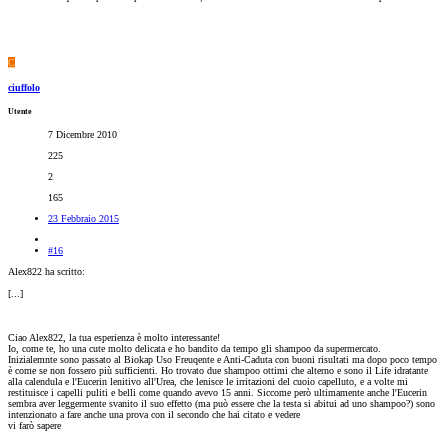
C
ciuffolo
Utente
7 Dicembre 2010
225
2
165
23 Febbraio 2015
#16
Alex822 ha scritto:
[...]
Ciao Alex822, la tua esperienza è molto interessante!
Io, come te, ho una cute molto delicata e ho bandito da tempo gli shampoo da supermercato.
Inizialemnte sono passato al Biokap Uso Freuqente e Anti-Caduta con buoni risultati ma dopo poco tempo
è come se non fossero più sufficienti. Ho trovato due shampoo ottimi che alterno e sono il Life idratante
alla calendula e l'Eucerin lenitivo all'Urea, che lenisce le irritazioni del cuoio capelluto, e a volte mi
restituisce i capelli puliti e belli come quando avevo 15 anni. Siccome però ultimamente anche l'Eucerin
sembra aver leggermente svanito il suo effetto (ma può essere che la testa si abitui ad uno shampoo?) sono
intenzionato a fare anche una prova con il secondo che hai citato e vedere
vi farò sapere