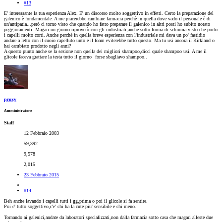
#13
E' interessante la tua esperienza Alex. E' un discorso molto soggettivo in effetti. Certo la preparazione del
galenico è fondamentale. A me piacerebbe cambiare farmacia perchè in quella dove vado il personale è di
un'antipatia...però ci torno visto che quando ho fatto preparare il galenico in altri posti ho subito notato
peggioramenti. Magari un giorno riproverò con gli industriali,anche sotto forma di schiuma visto che porto
i capelli molto corti. Anche perchè in quella breve esperienza con l'industriale mi dava un po' fastidio
andare a letto con il cuoio capelluto unto e il foam eviterebbe tutto questo. Ma tu usi ancora il Kirkland o
hai cambiato prodotto negli anni?
A questo punto anche se la sezione non quella dei migliori shampoo,dicci quale shampoo usi. A me il
glicole faceva grattare la testa tutto il giorno
forse sbagliavo shampoo..
proxy
Amministratore
Staff
12 Febbraio 2003
59,392
9,578
2,015
23 Febbraio 2015
#14
Beh anche lavando i capelli tutti i gg,prima o poi il glicole si fa sentire.
Poi e' tutto soggettivo,c'e' chi ha la cute piu' sensibile e chi meno.
Tornando ai galenici,andate da laboratori specializzati,non dalla farmacia sotto casa che magari alleste due