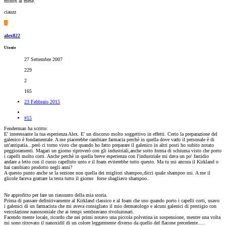
minox al mese.
ciauzz
A
alex822
Utente
27 Settembre 2007
229
2
165
23 Febbraio 2015
#15
Fenderman ha scritto:
E' interessante la tua esperienza Alex. E' un discorso molto soggettivo in effetti. Certo la preparazione del
galenico è fondamentale. A me piacerebbe cambiare farmacia perchè in quella dove vado il personale è di
un'antipatia...però ci torno visto che quando ho fatto preparare il galenico in altri posti ho subito notato
peggioramenti. Magari un giorno riproverò con gli industriali,anche sotto forma di schiuma visto che porto
i capelli molto corti. Anche perchè in quella breve esperienza con l'industriale mi dava un po' fastidio
andare a letto con il cuoio capelluto unto e il foam eviterebbe tutto questo. Ma tu usi ancora il Kirkland o
hai cambiato prodotto negli anni?
A questo punto anche se la sezione non quella dei migliori shampoo,dicci quale shampoo usi. A me il
glicole faceva grattare la testa tutto il giorno
forse sbagliavo shampoo..
Ne approfitto per fare un riassunto della mia storia.
Prima di passare definitivamente al Kirkland classico e al foam che uso quando porto i capelli corti, usavo
i galenici di un farmacista che mi aveva consigliato il mio dermatologo e alcuni galenici di prestigio con
veicolazione nanosomiale che ai tempi sembravano rivoluzonari.
Facendo mente locale, ricordo che nei primi notavo una piccola polverina in sospensione, mentre una volta
mi sono ritrovato il nanoxidil di un colore leggermente diverso da quello del flacone precedente.....