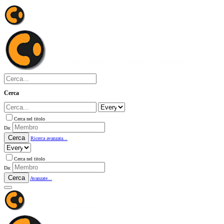
Cerca
Cerca nel titolo
Da:
Cerca
Ricerca avanzata...
Cerca nel titolo
Da:
Cerca
Avanzate...