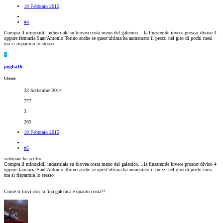
19 Febbraio 2015
#4
Compra il minoxidil industriale su biovea costa meno del galenico....la finasteride invece proscar diviso 4
oppure farmacia Sant'Antonio Torino anche se quest'ultima ha aumentato il prezzi nel giro di pochi mesi
ma si risparmia lo stesso
P
pogba16
Utente
23 Settembre 2014
777
3
265
19 Febbraio 2015
#5
solemare ha scritto:
Compra il minoxidil industriale su biovea costa meno del galenico....la finasteride invece proscar diviso 4
oppure farmacia Sant'Antonio Torino anche se quest'ultima ha aumentato il prezzi nel giro di pochi mesi
ma si risparmia lo stesso
Come ti trovi con la fina galenica e quanto costa??