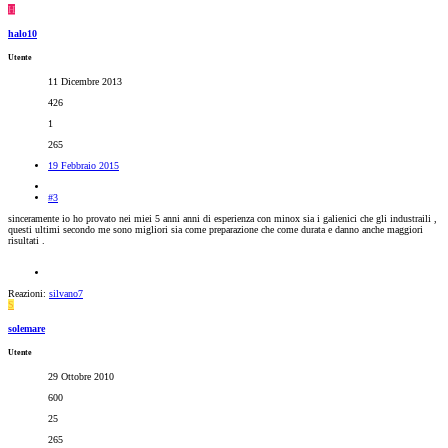
H
halo10
Utente
11 Dicembre 2013
426
1
265
19 Febbraio 2015
#3
sinceramente io ho provato nei miei 5 anni anni di esperienza con minox sia i galienici che gli industraili ,
questi ultimi secondo me sono migliori sia come preparazione che come durata e danno anche maggiori
risultati .
Reazioni:
silvano7
S
solemare
Utente
29 Ottobre 2010
600
25
265