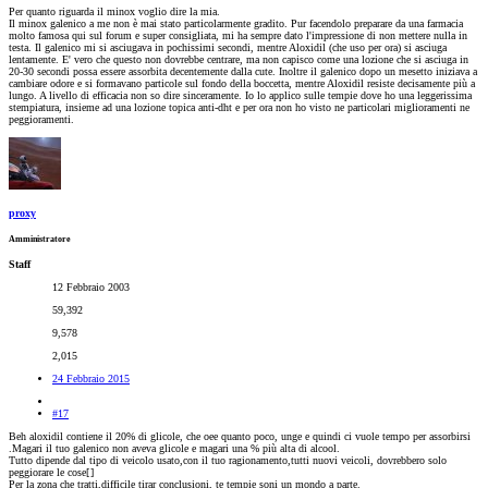
Per quanto riguarda il minox voglio dire la mia.
Il minox galenico a me non è mai stato particolarmente gradito. Pur facendolo preparare da una farmacia
molto famosa qui sul forum e super consigliata, mi ha sempre dato l'impressione di non mettere nulla in
testa. Il galenico mi si asciugava in pochissimi secondi, mentre Aloxidil (che uso per ora) si asciuga
lentamente. E' vero che questo non dovrebbe centrare, ma non capisco come una lozione che si asciuga in
20-30 secondi possa essere assorbita decentemente dalla cute. Inoltre il galenico dopo un mesetto iniziava a
cambiare odore e si formavano particole sul fondo della boccetta, mentre Aloxidil resiste decisamente più a
lungo. A livello di efficacia non so dire sinceramente. Io lo applico sulle tempie dove ho una leggerissima
stempiatura, insieme ad una lozione topica anti-dht e per ora non ho visto ne particolari miglioramenti ne
peggioramenti.
proxy
Amministratore
Staff
12 Febbraio 2003
59,392
9,578
2,015
24 Febbraio 2015
#17
Beh aloxidil contiene il 20% di glicole, che oee quanto poco, unge e quindi ci vuole tempo per assorbirsi
.Magari il tuo galenico non aveva glicole e magari una % più alta di alcool.
Tutto dipende dal tipo di veicolo usato,con il tuo ragionamento,tutti nuovi veicoli, dovrebbero solo
peggiorare le cose[
]
Per la zona che tratti,difficile tirar conclusioni, te tempie soni un mondo a parte.