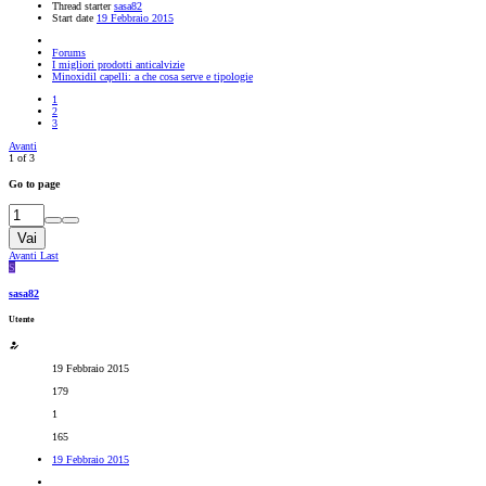
Thread starter
sasa82
Start date
19 Febbraio 2015
Forums
I migliori prodotti anticalvizie
Minoxidil capelli: a che cosa serve e tipologie
1
2
3
Avanti
1 of 3
Go to page
Vai
Avanti
Last
S
sasa82
Utente
19 Febbraio 2015
179
1
165
19 Febbraio 2015