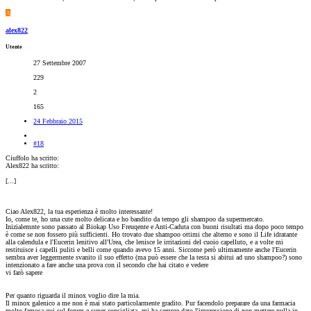
A
alex822
Utente
27 Settembre 2007
229
2
165
24 Febbraio 2015
#18
Ciuffolo ha scritto:
Alex822 ha scritto:
[...]
Ciao Alex822, la tua esperienza è molto interessante!
Io, come te, ho una cute molto delicata e ho bandito da tempo gli shampoo da supermercato.
Inizialemnte sono passato al Biokap Uso Freuqente e Anti-Caduta con buoni risultati ma dopo poco tempo
è come se non fossero più sufficienti. Ho trovato due shampoo ottimi che alterno e sono il Life idratante
alla calendula e l'Eucerin lenitivo all'Urea, che lenisce le irritazioni del cuoio capelluto, e a volte mi
restituisce i capelli puliti e belli come quando avevo 15 anni. Siccome però ultimamente anche l'Eucerin
sembra aver leggermente svanito il suo effetto (ma può essere che la testa si abitui ad uno shampoo?) sono
intenzionato a fare anche una prova con il secondo che hai citato e vedere
vi farò sapere
Per quanto riguarda il minox voglio dire la mia.
Il minox galenico a me non è mai stato particolarmente gradito. Pur facendolo preparare da una farmacia
molto famosa qui sul forum e super consigliata, mi ha sempre dato l'impressione di non mettere nulla in