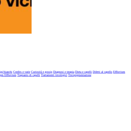
igi/bianchi
Credits e varie
Curiosità e gossip
Diagnosi e terapia
Dieta e capelli
Difetti al capello
Effluvium
gen Effluvium
Trapianto di capelli
Trattamenti tricologici
Tricopigmentazione