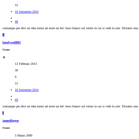
15
16 Settembre 2014
#8
comunque per devi un idea inizio ad avere un bel. buco bianco sul vertex in cui si vede la cute. Diciamo una sp
L
lonelywolf881
Utente
12 Febbraio 2013
36
0
15
16 Settembre 2014
#9
comunque per devi un idea inizio ad avere un bel. buco bianco sul vertex in cui si vede la cute. Diciamo una sp
J
jamesflipper
Utente
5 Marzo 2009