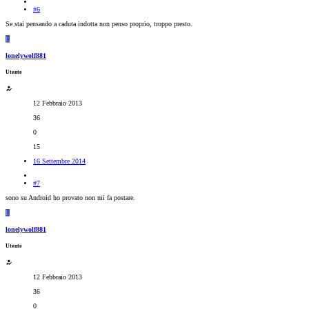
#6
Se stai pensando a caduta indotta non penso proprio, troppo presto.
L
lonelywolf881
Utente
12 Febbraio 2013
36
0
15
16 Settembre 2014
#7
sono su Android ho provato non mi fa postare.
L
lonelywolf881
Utente
12 Febbraio 2013
36
0