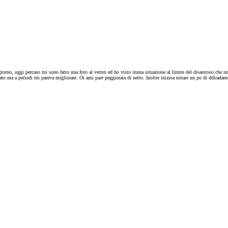
orno, oggi percaso mi sono fatto una foto al vertex ed ho visto inuna situazione al limite del disastroso che n
 ma a periodi mi pareva migliorare. Or ami pare peggiorata di netto. Inoltre inizioa notare un po di ddiradament