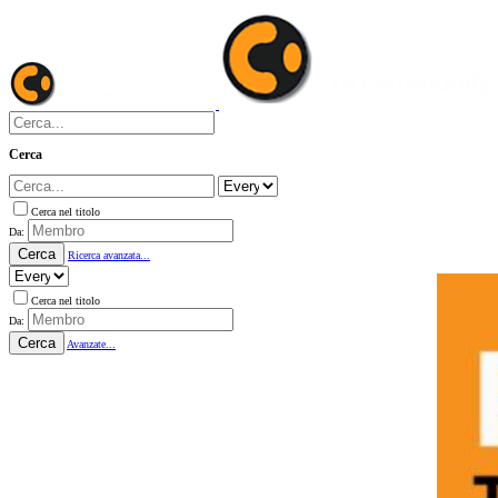
Cerca
Cerca nel titolo
Da:
Cerca
Ricerca avanzata...
Cerca nel titolo
Da:
Cerca
Avanzate...