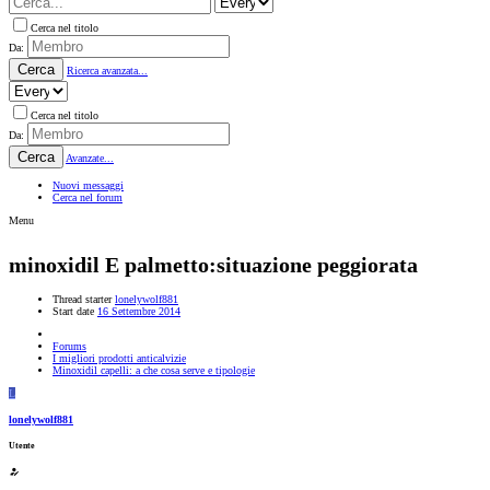
Cerca nel titolo
Da:
Cerca
Ricerca avanzata...
Cerca nel titolo
Da:
Cerca
Avanzate...
Nuovi messaggi
Cerca nel forum
Menu
minoxidil E palmetto:situazione peggiorata
Thread starter
lonelywolf881
Start date
16 Settembre 2014
Forums
I migliori prodotti anticalvizie
Minoxidil capelli: a che cosa serve e tipologie
L
lonelywolf881
Utente