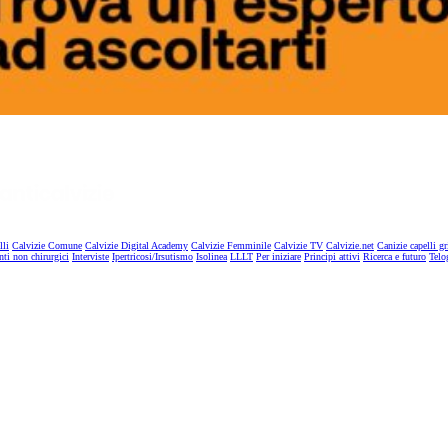
lli
Calvizie Comune
Calvizie Digital Academy
Calvizie Femminile
Calvizie TV
Calvizie.net
Canizie capelli gr
nti non chirurgici
Interviste
Ipertricosi/Irsutismo
Isolinea
LLLT
Per iniziare
Principi attivi
Ricerca e futuro
Telo