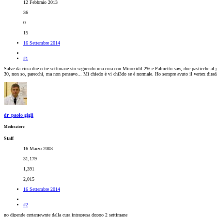
12 Febbraio 2013
36
0
15
16 Settembre 2014
#1
Salve da circa due o tre settimane sto seguendo una cura con Minoxidil 2% e Palmetto saw, due pasticche al gi
30, non so, parecchi, ma non pensavo... Mi chiedo è vi chi3do se è normale. Ho sempre avuto il vertex diradato
dr_paolo gigli
Moderatore
Staff
16 Marzo 2003
31,179
1,391
2,015
16 Settembre 2014
#2
no dipende certamewnte dalla cura intrapresa dopoo 2 settimane