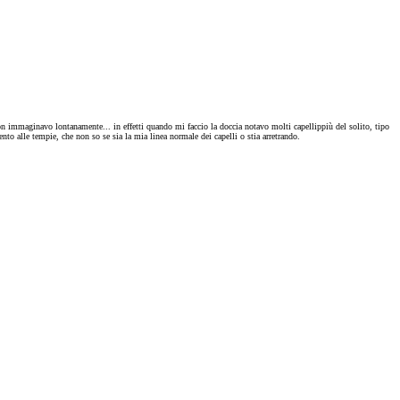
on immaginavo lontanamente... in effetti quando mi faccio la doccia notavo molti capellippiù del solito, tipo
o alle tempie, che non so se sia la mia linea normale dei capelli o stia arretrando.