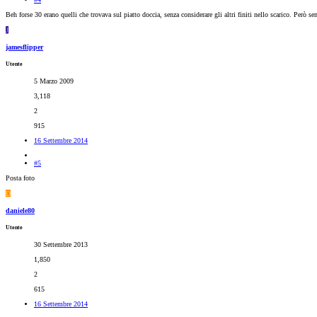
Beh forse 30 erano quelli che trovava sul piatto doccia, senza considerare gli altri finiti nello scarico. Però sen
J
jamesflipper
Utente
5 Marzo 2009
3,118
2
915
16 Settembre 2014
#5
Posta foto
D
daniele80
Utente
30 Settembre 2013
1,850
2
615
16 Settembre 2014