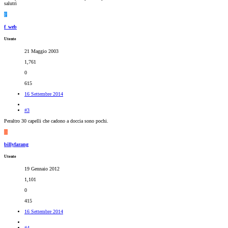
salutri
F
f_web
Utente
21 Maggio 2003
1,761
0
615
16 Settembre 2014
#3
Peraltro 30 capelli che cadono a doccia sono pochi.
B
billyfarang
Utente
19 Gennaio 2012
1,101
0
415
16 Settembre 2014
#4