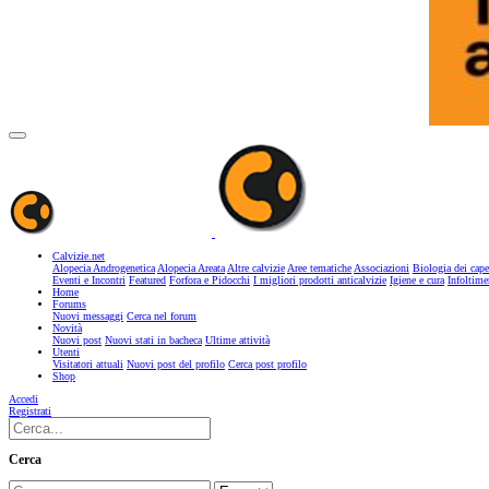
Calvizie.net
Alopecia Androgenetica
Alopecia Areata
Altre calvizie
Aree tematiche
Associazioni
Biologia dei cape
Eventi e Incontri
Featured
Forfora e Pidocchi
I migliori prodotti anticalvizie
Igiene e cura
Infoltime
Home
Forums
Nuovi messaggi
Cerca nel forum
Novità
Nuovi post
Nuovi stati in bacheca
Ultime attività
Utenti
Visitatori attuali
Nuovi post del profilo
Cerca post profilo
Shop
Accedi
Registrati
Cerca