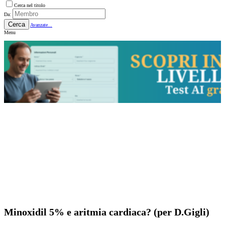
Cerca nel titolo
Da:
Cerca
Avanzate...
Menu
Minoxidil 5% e aritmia cardiaca? (per D.Gigli)