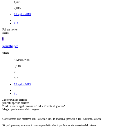
1,391
2,015
6 Luglio 2013
#13
Fai un holter
Saluti
J
jamesflipper
Utente
5 Marzo 2009
3,118
2
915
7 Luglio 2013
#14
Jackbrown ha scritto:
jamesflipper ha scritto:
2 ml in unica applicazione o 1ml x 2 volte al giorno?
Magari parlane con chi ti segue.
Considerato che mettevo 1ml la sera e 1ml la mattina, passerò a 1ml soltanto la sera
Si può provare, ma non è comunque detto che il problema sia causato dal minox.