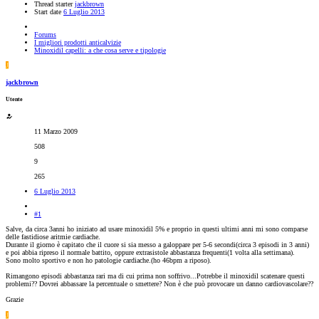
Thread starter
jackbrown
Start date
6 Luglio 2013
Forums
I migliori prodotti anticalvizie
Minoxidil capelli: a che cosa serve e tipologie
J
jackbrown
Utente
11 Marzo 2009
508
9
265
6 Luglio 2013
#1
Salve, da circa 3anni ho iniziato ad usare minoxidil 5% e proprio in questi ultimi anni mi sono comparse
delle fastidiose aritmie cardiache.
Durante il giorno è capitato che il cuore si sia messo a galoppare per 5-6 secondi(circa 3 episodi in 3 anni)
e poi abbia ripreso il normale battito, oppure extrasistole abbastanza frequenti(1 volta alla settimana).
Sono molto sportivo e non ho patologie cardiache.(ho 46bpm a riposo).
Rimangono episodi abbastanza rari ma di cui prima non soffrivo...Potrebbe il minoxidil scatenare questi
problemi?? Dovrei abbassare la percentuale o smettere? Non è che può provocare un danno cardiovascolare??
Grazie
J