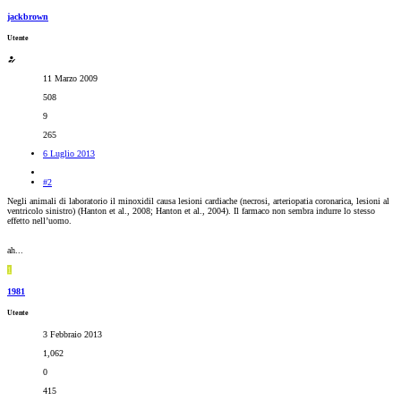
jackbrown
Utente
11 Marzo 2009
508
9
265
6 Luglio 2013
#2
Negli animali di laboratorio il minoxidil causa lesioni cardiache (necrosi, arteriopatia coronarica, lesioni al
ventricolo sinistro) (Hanton et al., 2008; Hanton et al., 2004). Il farmaco non sembra indurre lo stesso
effetto nell’uomo.
ah...
1
1981
Utente
3 Febbraio 2013
1,062
0
415