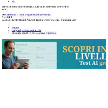
#17
per su 88 prima di modificxare la cura fai un conbytrolo cardiologico.
saluti
Devi effettuare il login o registrarti per postare qui.
Condividi:
Facebook
Twitter
Reddit
Pinterest
Tumblr
WhatsApp
Email
Condividi
Link
Forums
I migliori prodotti anticalvizie
Minoxidil capelli: a che cosa serve e tipologie