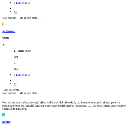
6 Luglio 2013
#3
Non sembra....Ma ci può stare.......
J
jackbrown
Utente
11 Marzo 2009
508
9
265
6 Luglio 2013
#4
1981 ha scritto:
Non sembra....Ma ci può stare.......
Non mi ero mai informato sugli effetti collaterali del minoxidil, ma facendo una rapida ricerca pare che
possa interferire sull'attività cardiaca e provocare sbalzi pressori importanti .... Vai così smetto anche questo
e non se ne parla più.
M
mralex