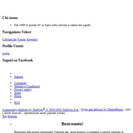
Chi siamo
Dal 1999 il portale #1 in Italia sulla calvizie e caduta dei capelli
Navigazione Veloce
Calvizie.net
Forum
Supporto
Profilo Utente
Login
Seguici su Facebook
Italiano
Contattaci
Termini e Condizioni
Privacy policy
Aiuto
Home
RSS
®
Community platform by XenForo
© 2010-2022 XenForo Ltd.
|
Style and add-ons by ThemeHouse
- tutti
i diritti riservati - riproduzione anche parziale vietata
Top
Bottom
Benvenuto!
Registrati alla nostra community Calvizie.net, avrai accesso a contenuti e servizi riservati ai