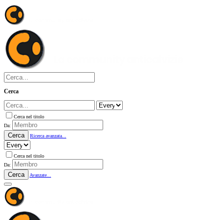
Cerca
Cerca nel titolo
Da:
Cerca
Ricerca avanzata...
Cerca nel titolo
Da:
Cerca
Avanzate...