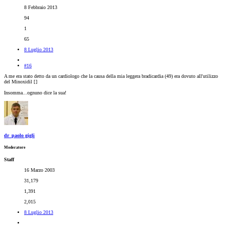
8 Febbraio 2013
94
1
65
8 Luglio 2013
#16
A me era stato detto da un cardiologo che la causa della mia leggera bradicardia (49) era dovuto all'utilizzo
del Minoxidil [
]
Insomma...ognuno dice la sua!
dr_paolo gigli
Moderatore
Staff
16 Marzo 2003
31,179
1,391
2,015
8 Luglio 2013