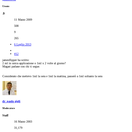
Utente
11 Marzo 2009
508
9
265
6 Luglio 2013
#12
jamesflipper ha scritto:
2 ml in unica applicazione o 1ml x 2 volte al giorno?
Magari parlane con chi ti segue.
Considerato che mettevo 1ml la sera e 1ml la mattina, passerò a 1ml soltanto la sera
dr_paolo gigli
Moderatore
Staff
16 Marzo 2003
31,179