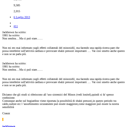
9,585
2,015
6 Luglio 2013
#11
Jackbrown ha scritto:
1981 ha scritto:
Non sembra....Ma ci può stare.......
Non mi ero mai informato sugli effetti collaterali del minoxidil, ma facendo una rapida ricerca pare che
possa interferire sull'attività cardiaca e provocare sbalzi pressori importanti .... Vai così smetto anche questo
e non se ne parla più.
Jackbrown ha scritto:
1981 ha scritto:
Non sembra....Ma ci può stare.......
Non mi ero mai informato sugli effetti collaterali del minoxidil, ma facendo una rapida ricerca pare che
possa interferire sull'attività cardiaca e provocare sbalzi pressori importanti .... Vai così smetto anche questo
e non se ne parla più.
Diciamo che gli studi si riferiscono all 'uso sistemici del Minox (vedi lonitel),quindi si fa' spesso
confusione.
Comunque anche sul bugiardino viene riportata la possibilità di sbalzi pressori,in questo periodo tra
caldo,sudore ecc l 'assorbimento sicuramente può essere maggirore,come maggiore può essere la nostra
sensibilità
Ciauzz
J
jackbrown