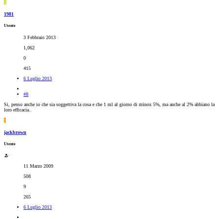
1
1981
Utente
3 Febbraio 2013
1,062
0
415
6 Luglio 2013
#8
Si, penso anche io che sia soggettiva la cosa e che 1 ml al giorno di minox 5%, ma anche al 2% abbiano la
loro efficacia..
J
jackbrown
Utente
11 Marzo 2009
508
9
265
6 Luglio 2013