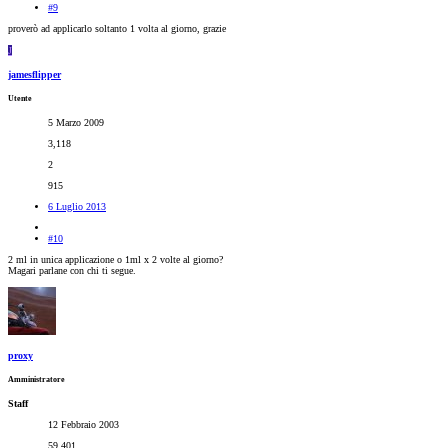
#9
proverò ad applicarlo soltanto 1 volta al giorno, grazie
J
jamesflipper
Utente
5 Marzo 2009
3,118
2
915
6 Luglio 2013
#10
2 ml in unica applicazione o 1ml x 2 volte al giorno?
Magari parlane con chi ti segue.
proxy
Amministratore
Staff
12 Febbraio 2003
59,401