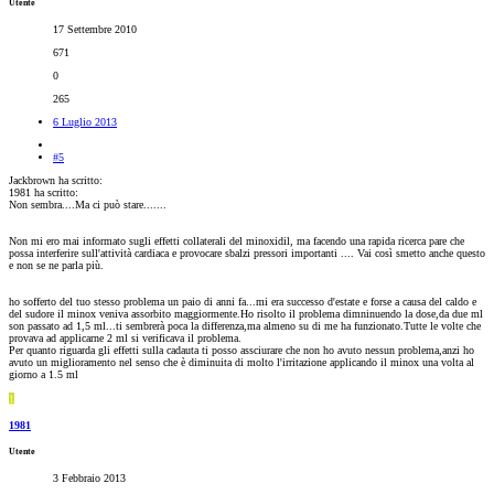
Utente
17 Settembre 2010
671
0
265
6 Luglio 2013
#5
Jackbrown ha scritto:
1981 ha scritto:
Non sembra....Ma ci può stare.......
Non mi ero mai informato sugli effetti collaterali del minoxidil, ma facendo una rapida ricerca pare che
possa interferire sull'attività cardiaca e provocare sbalzi pressori importanti .... Vai così smetto anche questo
e non se ne parla più.
ho sofferto del tuo stesso problema un paio di anni fa...mi era successo d'estate e forse a causa del caldo e
del sudore il minox veniva assorbito maggiormente.Ho risolto il problema dimninuendo la dose,da due ml
son passato ad 1,5 ml...ti sembrerà poca la differenza,ma almeno su di me ha funzionato.Tutte le volte che
provava ad applicarne 2 ml si verificava il problema.
Per quanto riguarda gli effetti sulla cadauta ti posso assciurare che non ho avuto nessun problema,anzi ho
avuto un miglioramento nel senso che è diminuita di molto l'irritazione applicando il minox una volta al
giorno a 1.5 ml
1
1981
Utente
3 Febbraio 2013