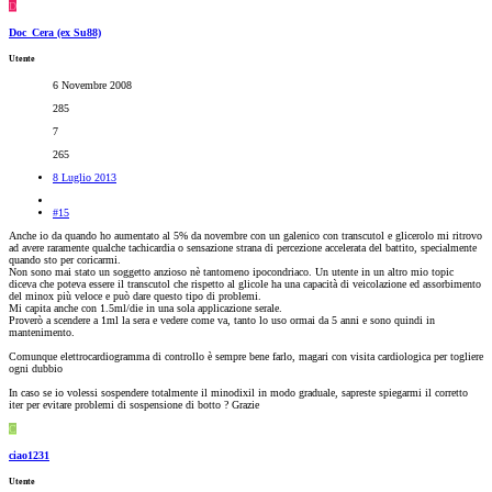
D
Doc_Cera (ex Su88)
Utente
6 Novembre 2008
285
7
265
8 Luglio 2013
#15
Anche io da quando ho aumentato al 5% da novembre con un galenico con transcutol e glicerolo mi ritrovo
ad avere raramente qualche tachicardia o sensazione strana di percezione accelerata del battito, specialmente
quando sto per coricarmi.
Non sono mai stato un soggetto anzioso nè tantomeno ipocondriaco. Un utente in un altro mio topic
diceva che poteva essere il transcutol che rispetto al glicole ha una capacità di veicolazione ed assorbimento
del minox più veloce e può dare questo tipo di problemi.
Mi capita anche con 1.5ml/die in una sola applicazione serale.
Proverò a scendere a 1ml la sera e vedere come va, tanto lo uso ormai da 5 anni e sono quindi in
mantenimento.
Comunque elettrocardiogramma di controllo è sempre bene farlo, magari con visita cardiologica per togliere
ogni dubbio
In caso se io volessi sospendere totalmente il minodixil in modo graduale, sapreste spiegarmi il corretto
iter per evitare problemi di sospensione di botto ? Grazie
C
ciao1231
Utente