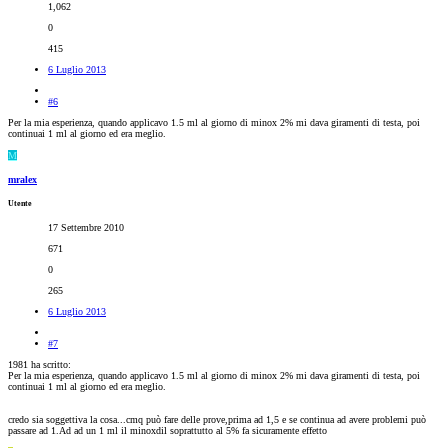
1,062
0
415
6 Luglio 2013
#6
Per la mia esperienza, quando applicavo 1.5 ml al giorno di minox 2% mi dava giramenti di testa, poi
continuai 1 ml al giorno ed era meglio.
M
mralex
Utente
17 Settembre 2010
671
0
265
6 Luglio 2013
#7
1981 ha scritto:
Per la mia esperienza, quando applicavo 1.5 ml al giorno di minox 2% mi dava giramenti di testa, poi
continuai 1 ml al giorno ed era meglio.
credo sia soggettiva la cosa...cmq può fare delle prove,prima ad 1,5 e se continua ad avere problemi può
passare ad 1.Ad ad un 1 ml il minoxdil soprattutto al 5% fa sicuramente effetto