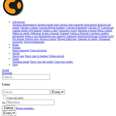
Calvizie.net
Alopecia Androgenetica
Alopecia Areata
Altre calvizie
Aree tematiche
Associazioni
Biologia dei
capelli
Calvizie Comune
Calvizie Digital Academy
Calvizie Femminile
Calvizie TV
Calvizie.net
Canizie capelli grigi/bianchi
Credits e varie
Curiosità e gossip
Diagnosi e terapia
Dieta e capelli
Difetti al capello
Effluvium
Eventi e Incontri
Featured
Forfora e Pidocchi
I migliori prodotti
anticalvizie
Igiene e cura
Infoltimenti non chirurgici
Interviste
Ipertricosi/Irsutismo
Isolinea
LLLT
Per iniziare
Principi attivi
Ricerca e futuro
Telogen Effluvium
Trapianto di capelli
Trattamenti
tricologici
Tricopigmentazione
Home
Forums
Nuovi messaggi
Cerca nel forum
Novità
Nuovi post
Nuovi stati in bacheca
Ultime attività
Utenti
Visitatori attuali
Nuovi post del profilo
Cerca post profilo
Shop
Accedi
Registrati
Cerca
Cerca nel titolo
Da:
Cerca
Ricerca avanzata...