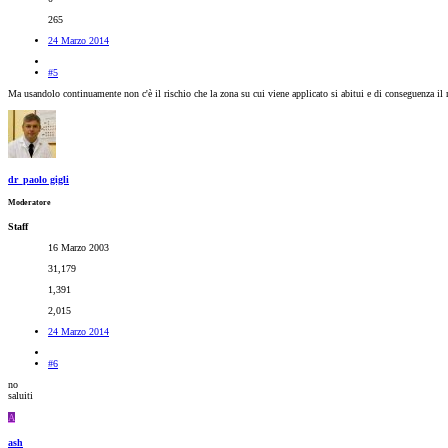
265
24 Marzo 2014
#5
Ma usandolo continuamente non c'è il rischio che la zona su cui viene applicato si abitui e di conseguenza il 
dr_paolo gigli
Moderatore
Staff
16 Marzo 2003
31,179
1,391
2,015
24 Marzo 2014
#6
no
saluiti
A
ash