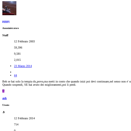
proxy
Amministratore
Staff
12 Febbraio 2003
59,396
9,581
2,015
23 Marzo 2014
#4
Beh se hai solo la tempia dx,prova,ma metti in conto che quando inizi poi devi continuare,nel senso non e' un
Quando sospendi, SE hai avuto dei miglioramenti,poi li perdi.
A
ash
Utente
12 Febbraio 2014
714
0