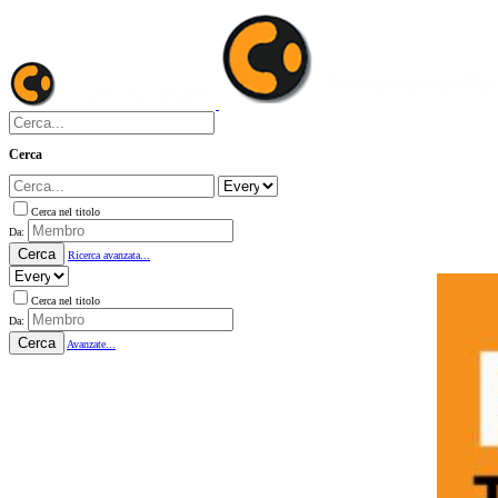
Cerca
Cerca nel titolo
Da:
Cerca
Ricerca avanzata...
Cerca nel titolo
Da:
Cerca
Avanzate...