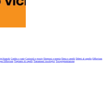
igi/bianchi
Credits e varie
Curiosità e gossip
Diagnosi e terapia
Dieta e capelli
Difetti al capello
Effluvium
gen Effluvium
Trapianto di capelli
Trattamenti tricologici
Tricopigmentazione