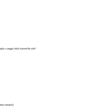
eglio o peggio della lozione?da side?
tanne lontano[
]