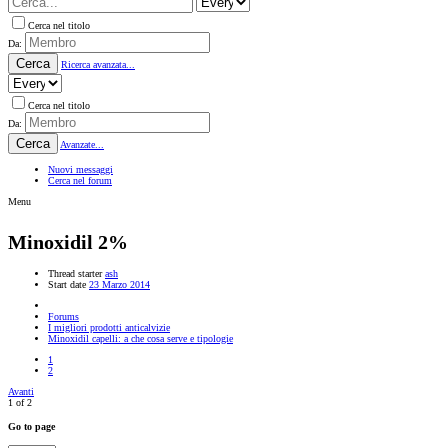
Cerca nel titolo
Da:
Cerca
Ricerca avanzata...
Cerca nel titolo
Da:
Cerca
Avanzate...
Nuovi messaggi
Cerca nel forum
Menu
Minoxidil 2%
Thread starter
ash
Start date
23 Marzo 2014
Forums
I migliori prodotti anticalvizie
Minoxidil capelli: a che cosa serve e tipologie
1
2
Avanti
1 of 2
Go to page