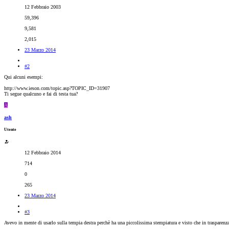
12 Febbraio 2003
59,396
9,581
2,015
23 Marzo 2014
#2
Qui alcuni esempi:
http://www.ieson.com/topic.asp?TOPIC_ID=31907
Ti segue qualcuno e fai di testa tua?
A
ash
Utente
12 Febbraio 2014
714
0
265
23 Marzo 2014
#3
Avevo in mente di usarlo sulla tempia destra perchè ha una piccolissima stempiatura e visto che in trasparenz