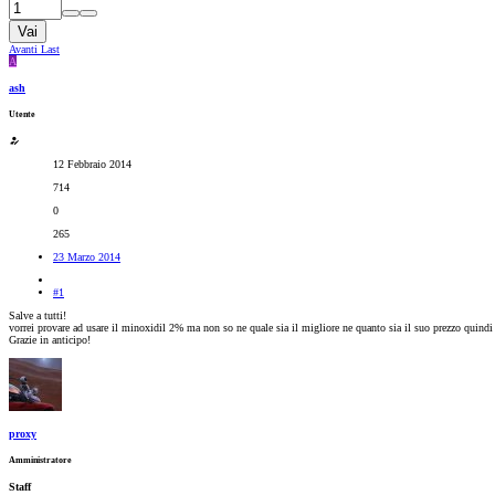
Vai
Avanti
Last
A
ash
Utente
12 Febbraio 2014
714
0
265
23 Marzo 2014
#1
Salve a tutti!
vorrei provare ad usare il minoxidil 2% ma non so ne quale sia il migliore ne quanto sia il suo prezzo quindi
Grazie in anticipo!
proxy
Amministratore
Staff