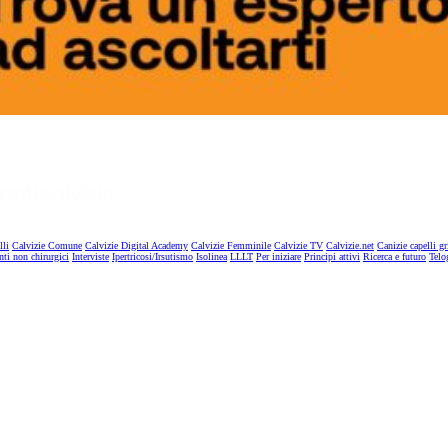
lli
Calvizie Comune
Calvizie Digital Academy
Calvizie Femminile
Calvizie TV
Calvizie.net
Canizie capelli gr
nti non chirurgici
Interviste
Ipertricosi/Irsutismo
Isolinea
LLLT
Per iniziare
Principi attivi
Ricerca e futuro
Telo