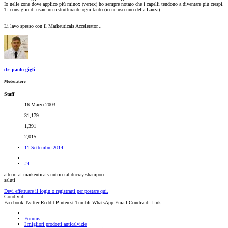
Io nelle zone dove applico più minox (vertex) ho sempre notato che i capelli tendono a diventare più crespi.
Ti consiglio di usare un ristrutturante ogni tanto (io ne uso uno della Lanza).
Li lavo spesso con il Markeuticals Accelerator...
dr_paolo gigli
Moderatore
Staff
16 Marzo 2003
31,179
1,391
2,015
11 Settembre 2014
#4
alterni al markeuticals nutricerat ducray shampoo
saluti
Devi effettuare il login o registrarti per postare qui.
Condividi:
Facebook
Twitter
Reddit
Pinterest
Tumblr
WhatsApp
Email
Condividi
Link
Forums
I migliori prodotti anticalvizie