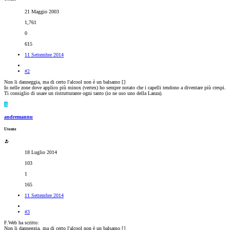
21 Maggio 2003
1,761
0
615
11 Settembre 2014
#2
Non li danneggia, ma di certo l'alcool non è un balsamo [
]
Io nelle zone dove applico più minox (vertex) ho sempre notato che i capelli tendono a diventare più crespi.
Ti consiglio di usare un ristrutturante ogni tanto (io ne uso uno della Lanza).
A
andremannu
Utente
18 Luglio 2014
103
1
165
11 Settembre 2014
#3
F.Web ha scritto:
Non li danneggia, ma di certo l'alcool non è un balsamo [
]