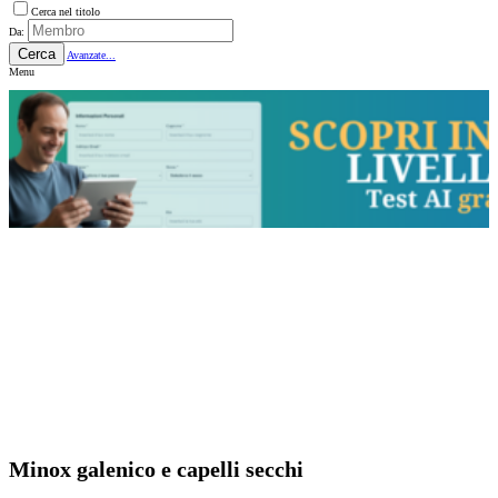
Cerca nel titolo
Da:
Cerca
Avanzate...
Menu
Minox galenico e capelli secchi