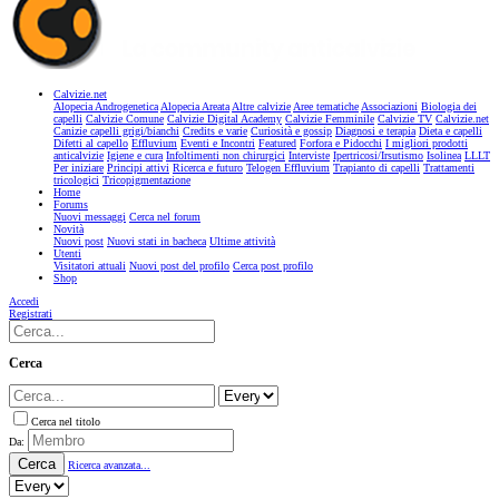
Calvizie.net
Alopecia Androgenetica
Alopecia Areata
Altre calvizie
Aree tematiche
Associazioni
Biologia dei
capelli
Calvizie Comune
Calvizie Digital Academy
Calvizie Femminile
Calvizie TV
Calvizie.net
Canizie capelli grigi/bianchi
Credits e varie
Curiosità e gossip
Diagnosi e terapia
Dieta e capelli
Difetti al capello
Effluvium
Eventi e Incontri
Featured
Forfora e Pidocchi
I migliori prodotti
anticalvizie
Igiene e cura
Infoltimenti non chirurgici
Interviste
Ipertricosi/Irsutismo
Isolinea
LLLT
Per iniziare
Principi attivi
Ricerca e futuro
Telogen Effluvium
Trapianto di capelli
Trattamenti
tricologici
Tricopigmentazione
Home
Forums
Nuovi messaggi
Cerca nel forum
Novità
Nuovi post
Nuovi stati in bacheca
Ultime attività
Utenti
Visitatori attuali
Nuovi post del profilo
Cerca post profilo
Shop
Accedi
Registrati
Cerca
Cerca nel titolo
Da:
Cerca
Ricerca avanzata...