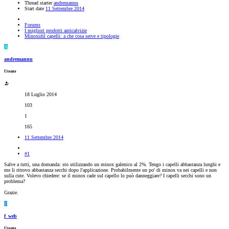
Thread starter
andremannu
Start date
11 Settembre 2014
Forums
I migliori prodotti anticalvizie
Minoxidil capelli: a che cosa serve e tipologie
A
andremannu
Utente
18 Luglio 2014
103
1
165
11 Settembre 2014
#1
Salve a tutti, una domanda: sto utilizzando un minox galenico al 2%. Tengo i capelli abbastanza lunghi e
me li ritrovo abbastanza secchi dopo l'applicazione. Probabilmente un po' di minox va nei capelli e non
sulla cute. Volevo chiedere: se il minox cade sul capello lo può danneggiare? I capelli secchi sono un
problema?
Grazie.
F
f_web
Utente