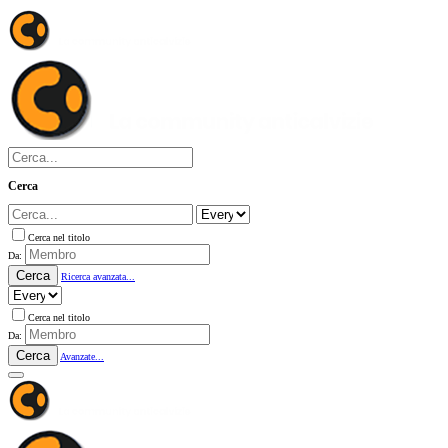
Cerca
Cerca nel titolo
Da:
Cerca
Ricerca avanzata...
Cerca nel titolo
Da:
Cerca
Avanzate...