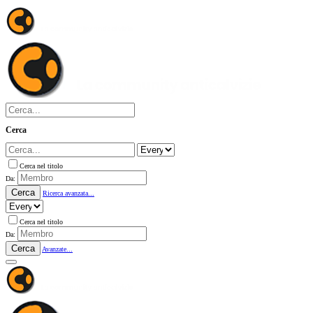
Cerca
Cerca nel titolo
Da:
Cerca
Ricerca avanzata...
Cerca nel titolo
Da:
Cerca
Avanzate...