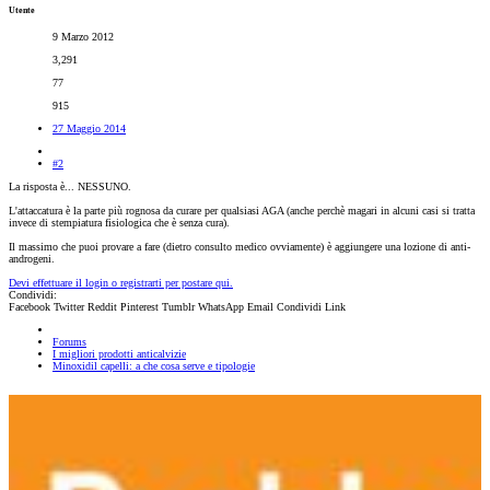
Utente
9 Marzo 2012
3,291
77
915
27 Maggio 2014
#2
La risposta è... NESSUNO.
L'attaccatura è la parte più rognosa da curare per qualsiasi AGA (anche perchè magari in alcuni casi si tratta
invece di stempiatura fisiologica che è senza cura).
Il massimo che puoi provare a fare (dietro consulto medico ovviamente) è aggiungere una lozione di anti-
androgeni.
Devi effettuare il login o registrarti per postare qui.
Condividi:
Facebook
Twitter
Reddit
Pinterest
Tumblr
WhatsApp
Email
Condividi
Link
Forums
I migliori prodotti anticalvizie
Minoxidil capelli: a che cosa serve e tipologie