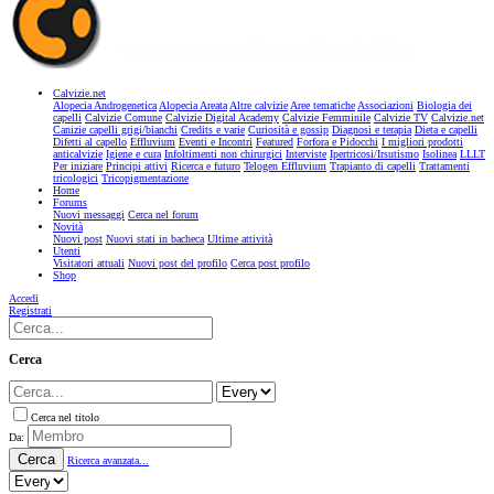
Calvizie.net
Alopecia Androgenetica
Alopecia Areata
Altre calvizie
Aree tematiche
Associazioni
Biologia dei
capelli
Calvizie Comune
Calvizie Digital Academy
Calvizie Femminile
Calvizie TV
Calvizie.net
Canizie capelli grigi/bianchi
Credits e varie
Curiosità e gossip
Diagnosi e terapia
Dieta e capelli
Difetti al capello
Effluvium
Eventi e Incontri
Featured
Forfora e Pidocchi
I migliori prodotti
anticalvizie
Igiene e cura
Infoltimenti non chirurgici
Interviste
Ipertricosi/Irsutismo
Isolinea
LLLT
Per iniziare
Principi attivi
Ricerca e futuro
Telogen Effluvium
Trapianto di capelli
Trattamenti
tricologici
Tricopigmentazione
Home
Forums
Nuovi messaggi
Cerca nel forum
Novità
Nuovi post
Nuovi stati in bacheca
Ultime attività
Utenti
Visitatori attuali
Nuovi post del profilo
Cerca post profilo
Shop
Accedi
Registrati
Cerca
Cerca nel titolo
Da:
Cerca
Ricerca avanzata...