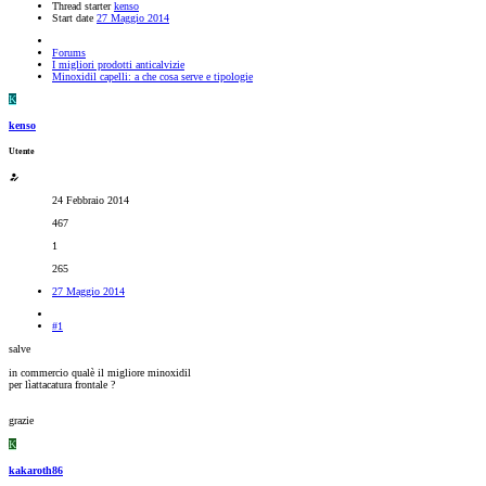
Thread starter
kenso
Start date
27 Maggio 2014
Forums
I migliori prodotti anticalvizie
Minoxidil capelli: a che cosa serve e tipologie
K
kenso
Utente
24 Febbraio 2014
467
1
265
27 Maggio 2014
#1
salve
in commercio qualè il migliore minoxidil
per lìattacatura frontale ?
grazie
K
kakaroth86