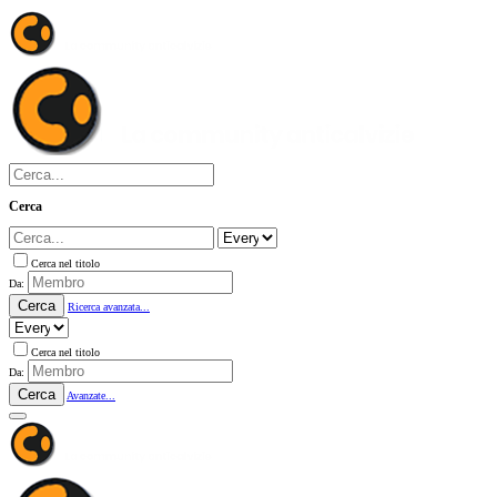
Cerca
Cerca nel titolo
Da:
Cerca
Ricerca avanzata...
Cerca nel titolo
Da:
Cerca
Avanzate...