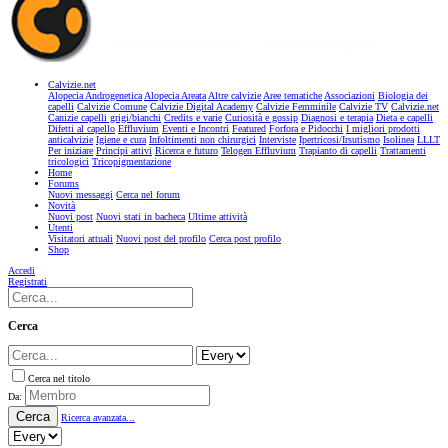
Calvizie.net
Alopecia Androgenetica
Alopecia Areata
Altre calvizie
Aree tematiche
Associazioni
Biologia dei
capelli
Calvizie Comune
Calvizie Digital Academy
Calvizie Femminile
Calvizie TV
Calvizie.net
Canizie capelli grigi/bianchi
Credits e varie
Curiosità e gossip
Diagnosi e terapia
Dieta e capelli
Difetti al capello
Effluvium
Eventi e Incontri
Featured
Forfora e Pidocchi
I migliori prodotti
anticalvizie
Igiene e cura
Infoltimenti non chirurgici
Interviste
Ipertricosi/Irsutismo
Isolinea
LLLT
Per iniziare
Principi attivi
Ricerca e futuro
Telogen Effluvium
Trapianto di capelli
Trattamenti
tricologici
Tricopigmentazione
Home
Forums
Nuovi messaggi
Cerca nel forum
Novità
Nuovi post
Nuovi stati in bacheca
Ultime attività
Utenti
Visitatori attuali
Nuovi post del profilo
Cerca post profilo
Shop
Accedi
Registrati
Cerca
Cerca nel titolo
Da:
Cerca
Ricerca avanzata...