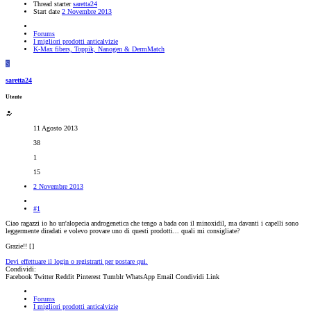
Thread starter
saretta24
Start date
2 Novembre 2013
Forums
I migliori prodotti anticalvizie
K-Max fibers, Toppik, Nanogen & DermMatch
S
saretta24
Utente
11 Agosto 2013
38
1
15
2 Novembre 2013
#1
Ciao ragazzi io ho un'alopecia androgenetica che tengo a bada con il minoxidil, ma davanti i capelli sono
leggermente diradati e volevo provare uno di questi prodotti... quali mi consigliate?
Grazie!! [
]
Devi effettuare il login o registrarti per postare qui.
Condividi:
Facebook
Twitter
Reddit
Pinterest
Tumblr
WhatsApp
Email
Condividi
Link
Forums
I migliori prodotti anticalvizie