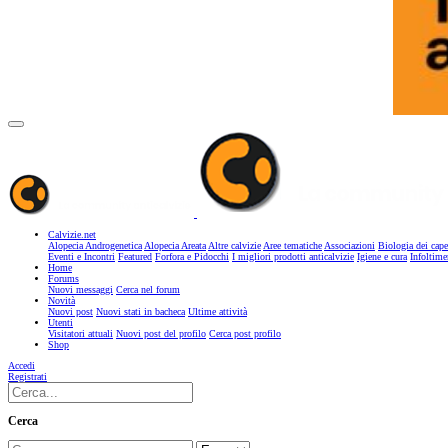
Calvizie.net
Alopecia Androgenetica
Alopecia Areata
Altre calvizie
Aree tematiche
Associazioni
Biologia dei cape
Eventi e Incontri
Featured
Forfora e Pidocchi
I migliori prodotti anticalvizie
Igiene e cura
Infoltime
Home
Forums
Nuovi messaggi
Cerca nel forum
Novità
Nuovi post
Nuovi stati in bacheca
Ultime attività
Utenti
Visitatori attuali
Nuovi post del profilo
Cerca post profilo
Shop
Accedi
Registrati
Cerca