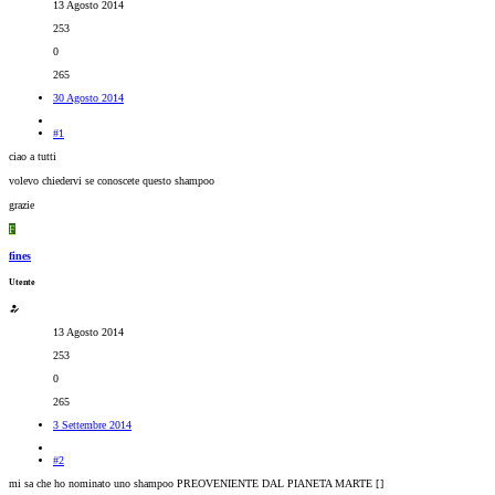
13 Agosto 2014
253
0
265
30 Agosto 2014
#1
ciao a tutti
volevo chiedervi se conoscete questo shampoo
grazie
F
fines
Utente
13 Agosto 2014
253
0
265
3 Settembre 2014
#2
mi sa che ho nominato uno shampoo PREOVENIENTE DAL PIANETA MARTE [
]