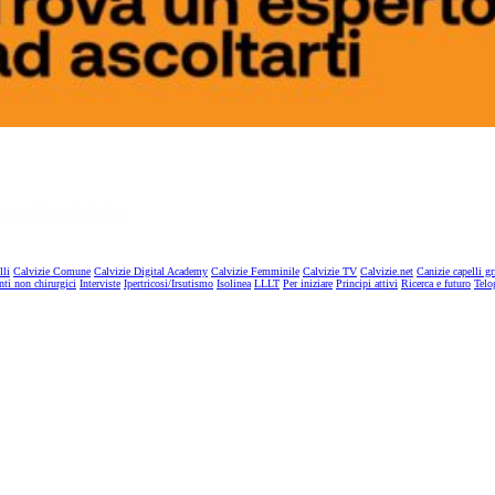
lli
Calvizie Comune
Calvizie Digital Academy
Calvizie Femminile
Calvizie TV
Calvizie.net
Canizie capelli gr
nti non chirurgici
Interviste
Ipertricosi/Irsutismo
Isolinea
LLLT
Per iniziare
Principi attivi
Ricerca e futuro
Telo