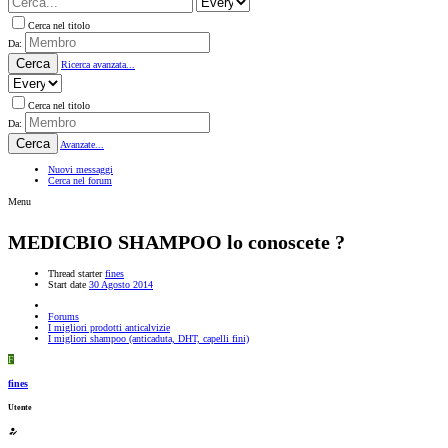
Cerca nel titolo
Da:
Cerca
Ricerca avanzata...
Cerca nel titolo
Da:
Cerca
Avanzate...
Nuovi messaggi
Cerca nel forum
Menu
MEDICBIO SHAMPOO lo conoscete ?
Thread starter
fines
Start date
30 Agosto 2014
Forums
I migliori prodotti anticalvizie
I migliori shampoo (anticaduta, DHT, capelli fini)
F
fines
Utente