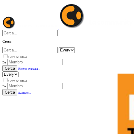
Cerca
Cerca nel titolo
Da:
Cerca
Ricerca avanzata...
Cerca nel titolo
Da:
Cerca
Avanzate...