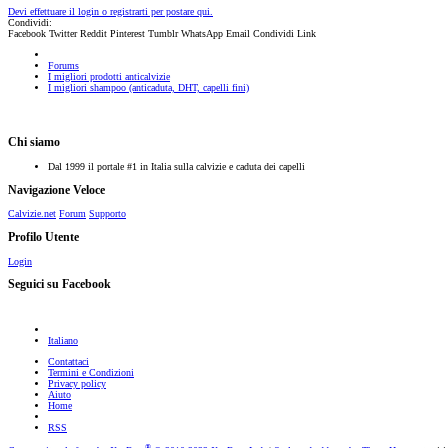
Devi effettuare il login o registrarti per postare qui.
Condividi:
Facebook
Twitter
Reddit
Pinterest
Tumblr
WhatsApp
Email
Condividi
Link
Forums
I migliori prodotti anticalvizie
I migliori shampoo (anticaduta, DHT, capelli fini)
Chi siamo
Dal 1999 il portale #1 in Italia sulla calvizie e caduta dei capelli
Navigazione Veloce
Calvizie.net
Forum
Supporto
Profilo Utente
Login
Seguici su Facebook
Italiano
Contattaci
Termini e Condizioni
Privacy policy
Aiuto
Home
RSS
®