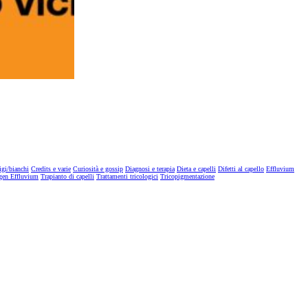
igi/bianchi
Credits e varie
Curiosità e gossip
Diagnosi e terapia
Dieta e capelli
Difetti al capello
Effluvium
gen Effluvium
Trapianto di capelli
Trattamenti tricologici
Tricopigmentazione