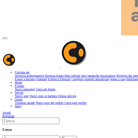
Calvizie.net
Alopecia Androgenetica
Alopecia Areata
Altre calvizie
Aree tematiche
Associazioni
Biologia dei cape
Eventi e Incontri
Featured
Forfora e Pidocchi
I migliori prodotti anticalvizie
Igiene e cura
Infoltime
Home
Forums
Nuovi messaggi
Cerca nel forum
Novità
Nuovi post
Nuovi stati in bacheca
Ultime attività
Utenti
Visitatori attuali
Nuovi post del profilo
Cerca post profilo
Shop
Accedi
Registrati
Cerca