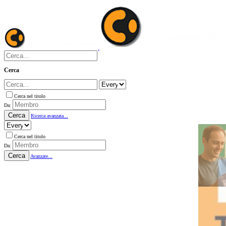
Cerca
Cerca nel titolo
Da:
Cerca
Ricerca avanzata...
Cerca nel titolo
Da:
Cerca
Avanzate...