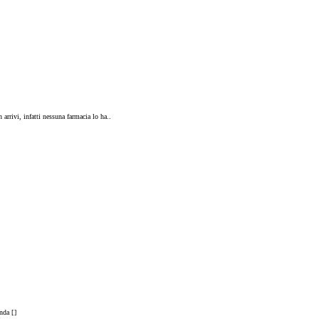
rrivi, infatti nessuna farmacia lo ha..
nda [
]