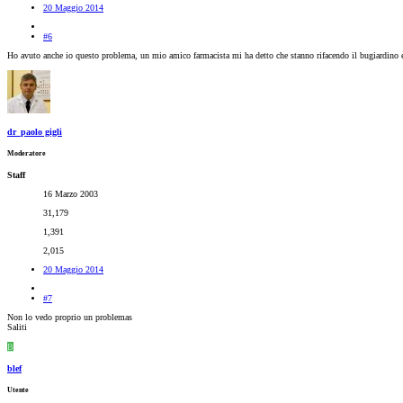
20 Maggio 2014
#6
Ho avuto anche io questo problema, un mio amico farmacista mi ha detto che stanno rifacendo il bugiardino e 
dr_paolo gigli
Moderatore
Staff
16 Marzo 2003
31,179
1,391
2,015
20 Maggio 2014
#7
Non lo vedo proprio un problemas
Saliti
B
blef
Utente