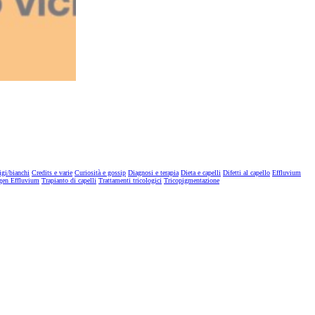
igi/bianchi
Credits e varie
Curiosità e gossip
Diagnosi e terapia
Dieta e capelli
Difetti al capello
Effluvium
gen Effluvium
Trapianto di capelli
Trattamenti tricologici
Tricopigmentazione