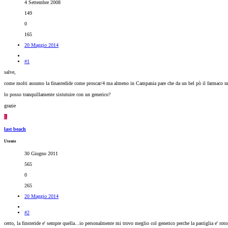
4 Settembre 2008
149
0
165
20 Maggio 2014
#1
salve,
come molti assumo la finastedide come proscar/4 ma almeno in Campania pare che da un bel pò il farmaco nn a
lo posso tranquillamente sistutuire con un generico?
grazie
L
last beach
Utente
30 Giugno 2011
565
0
265
20 Maggio 2014
#2
certo, la finsteride e' sempre quella...io personalmente mi trovo meglio col generico perche la pastiglia e' roto