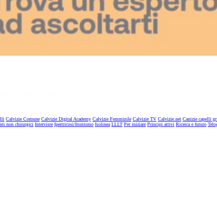
lli
Calvizie Comune
Calvizie Digital Academy
Calvizie Femminile
Calvizie TV
Calvizie.net
Canizie capelli gr
nti non chirurgici
Interviste
Ipertricosi/Irsutismo
Isolinea
LLLT
Per iniziare
Principi attivi
Ricerca e futuro
Telo