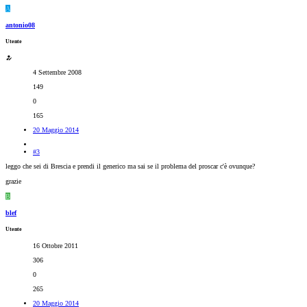
A
antonio08
Utente
4 Settembre 2008
149
0
165
20 Maggio 2014
#3
leggo che sei di Brescia e prendi il generico ma sai se il problema del proscar c'è ovunque?
grazie
B
blef
Utente
16 Ottobre 2011
306
0
265
20 Maggio 2014