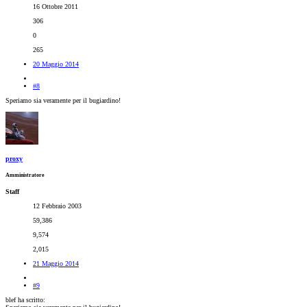
16 Ottobre 2011
306
0
265
20 Maggio 2014
#8
Speriamo sia veramente per il bugiardino!
proxy
Amministratore
Staff
12 Febbraio 2003
59,386
9,574
2,015
21 Maggio 2014
#9
blef ha scritto: