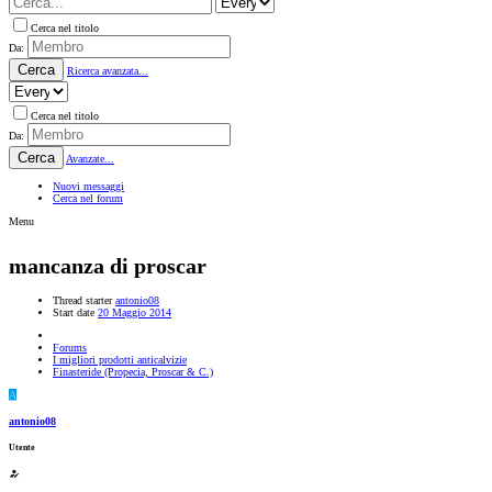
Cerca nel titolo
Da:
Cerca
Ricerca avanzata...
Cerca nel titolo
Da:
Cerca
Avanzate...
Nuovi messaggi
Cerca nel forum
Menu
mancanza di proscar
Thread starter
antonio08
Start date
20 Maggio 2014
Forums
I migliori prodotti anticalvizie
Finasteride (Propecia, Proscar & C.)
A
antonio08
Utente