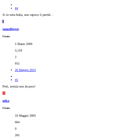
#4
Si in tutta Italia, non capisco il perché...
J
jamesflipper
Utente
5 Marzo 2009
3,118
2
915
20 Maggio 2014
#5
Però, notizia non da poco!
M
mika
Utente
16 Maggio 2003
664
0
265