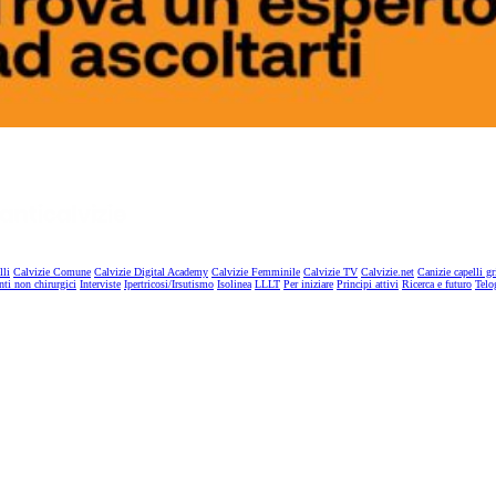
lli
Calvizie Comune
Calvizie Digital Academy
Calvizie Femminile
Calvizie TV
Calvizie.net
Canizie capelli gr
nti non chirurgici
Interviste
Ipertricosi/Irsutismo
Isolinea
LLLT
Per iniziare
Principi attivi
Ricerca e futuro
Telo