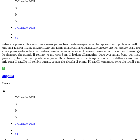
7 Gennaio 2005
3
0
5
7 Gennaio 2005
#1
salve è la prima volta che scrivo e vorrei parlare finalmente con qualcuno che capisce il mio problema. Soffr
due anni fa circa mia ha diagnosticato una forma di alopecia androgenetica.premesso che non possso usare prodo
come prima anche se ho continuato ad usarlo per un altro anno. Adesso sto usando da circa 4 mesi il revivogen 
lo shampoo che quando li pettino. Io uso circa 3 ml di lozione alla mattina, dopo aver agitato bene, poi massa
prendere pillola o ormoni perchè non posso. Dimenticavo ho fatto ai tempi le analisi e la dottoressa mi disse c
mia coda di cavallo mi sembra uguale, se non più piccola di prima. KI capelli comunque sono più lucidi e mi
A
angelika
Utente
7 Gennaio 2005
3
0
5
7 Gennaio 2005
#2