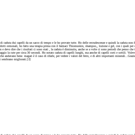
o di caduta dui capelli da un sacco di tempo e le ho provate tutte. Ho delle recrudescenze e quindi la caduta n
tti ormonali, ho fatto una terapia prima con il farmaci Thiomuskin, shampoo,, lozione e gel, con i quali per cir
e devo dire che i risultati ci sono stati , la caduta è diminuita, anche se a volte ci sono periodi che penso ch
ggio la cute per circa 30 secondi. Ho notato caduta di capelli lunghi, ma amche di capelli corti e sottili. Vole
he andavano bene. magari è il caso di rifarle, per vedere i valori del ferro, e di altri importanti minerali...Gra
 sembrano migliorati.[:I]