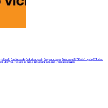
igi/bianchi
Credits e varie
Curiosità e gossip
Diagnosi e terapia
Dieta e capelli
Difetti al capello
Effluvium
gen Effluvium
Trapianto di capelli
Trattamenti tricologici
Tricopigmentazione