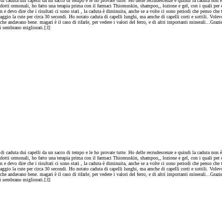
o di caduta dui capelli da un sacco di tempo e le ho provate tutte. Ho delle recrudescenze e quindi la caduta n
tti ormonali, ho fatto una terapia prima con il farmaci Thiomuskin, shampoo,, lozione e gel, con i quali per cir
e devo dire che i risultati ci sono stati , la caduta è diminuita, anche se a volte ci sono periodi che penso ch
ggio la cute per circa 30 secondi. Ho notato caduta di capelli lunghi, ma amche di capelli corti e sottili. Vole
he andavano bene. magari è il caso di rifarle, per vedere i valori del ferro, e di altri importanti minerali...Gra
 sembrano migliorati.[:I]
o di caduta dui capelli da un sacco di tempo e le ho provate tutte. Ho delle recrudescenze e quindi la caduta n
tti ormonali, ho fatto una terapia prima con il farmaci Thiomuskin, shampoo,, lozione e gel, con i quali per cir
e devo dire che i risultati ci sono stati , la caduta è diminuita, anche se a volte ci sono periodi che penso ch
ggio la cute per circa 30 secondi. Ho notato caduta di capelli lunghi, ma amche di capelli corti e sottili. Vole
he andavano bene. magari è il caso di rifarle, per vedere i valori del ferro, e di altri importanti minerali...Gra
 sembrano migliorati.[:I]