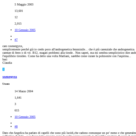
5 Maggio 2003
13,601
12
2,015
10 Gennaio 2005
#7
caro xxenergyxx,
semplicemente perché già io credo poco all'androgenetica femminile... che è più carenziale che androgenetica. S
carenze di ferro o di vit. B12, magari problemi alla tirode.. Non saprei, ma mi sembra semplicistico dire andr
l'equilibrio tiroideo. Come ha detto una volta Marliani, sarebbe come curare la polmonite con l'aspirina...
baci
Claudia
X
xxenergyxx
Utente
14 Marzo 2004
1,641
3
615
10 Gennaio 2005
#8
Dato che Angelica ha parlato di capelli che sono più lucidi,che cadono comunque un po' meno e che generalmen