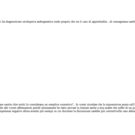
i ha diagnosticato un'alopecia androgenetica credo proprio che sia il caso di approfondire...di conseguenza sareb
 per sentito dire molti lo considerano un semplice cosmetico?...Io vorrei ricordare che la nipononivea punta sull
ttendo alle vostre affermazioni perchè ultimamente ho fatto provare la lozione anche a mia madre che soffre di un p
esperienze negative allora avendo più esempi su cui discutere la discussione sarebbe più costruttiva!In caso abbiat