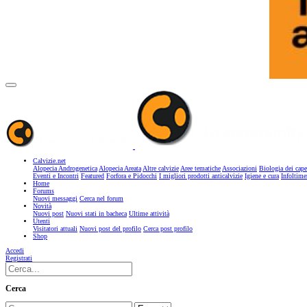
Calvizie.net
Alopecia Androgenetica
Alopecia Areata
Altre calvizie
Aree tematiche
Associazioni
Biologia dei cape
Eventi e Incontri
Featured
Forfora e Pidocchi
I migliori prodotti anticalvizie
Igiene e cura
Infoltime
Home
Forums
Nuovi messaggi
Cerca nel forum
Novità
Nuovi post
Nuovi stati in bacheca
Ultime attività
Utenti
Visitatori attuali
Nuovi post del profilo
Cerca post profilo
Shop
Accedi
Registrati
Cerca