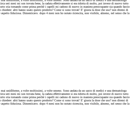
on è mai unidìforme, a volte moltissimi, a volte nmeno. Sono andata da un sacco di medici e una dermatologa
ca seri mesi mi son trovata bene, la caduta effettivamente si era ridotta di molto, poi invece di nuovo tutto
e tutto stia tornando come prima perchè i capelli mi cadono di nuovo in maniera preoccupante sia quando faccio
vo chiedere: altri hanno usato questo prodotto? Come si sono trovati' E' giusta la dose che uso? non ditemi di
zie aspetto fiduciosa. Dimenticavo. dopo 4 mesi non ho notato ricrescita, non visibile, almeno, nel senso che la
on è mai unidìforme, a volte moltissimi, a volte nmeno. Sono andata da un sacco di medici e una dermatologa
ca seri mesi mi son trovata bene, la caduta effettivamente si era ridotta di molto, poi invece di nuovo tutto
e tutto stia tornando come prima perchè i capelli mi cadono di nuovo in maniera preoccupante sia quando faccio
vo chiedere: altri hanno usato questo prodotto? Come si sono trovati' E' giusta la dose che uso? non ditemi di
zie aspetto fiduciosa. Dimenticavo. dopo 4 mesi non ho notato ricrescita, non visibile, almeno, nel senso che la