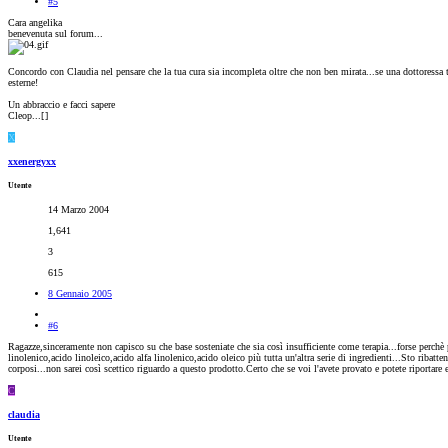
#5
Cara angelika
benevenuta sul forum...
Concordo con Claudia nel pensare che la tua cura sia incompleta oltre che non ben mirata...se una dottoressa t
esterne!
Un abbraccio e facci sapere
Cleop...[
]
X
xxenergyxx
Utente
14 Marzo 2004
1,641
3
615
8 Gennaio 2005
#6
Ragazze,sinceramente non capisco su che base sosteniate che sia così insufficiente come terapia...forse perchè
linolenico,acido linoleico,acido alfa linolenico,acido oleico più tutta un'altra serie di ingredienti...Sto riba
corposi...non sarei così scettico riguardo a questo prodotto.Certo che se voi l'avete provato e potete riportare 
C
claudia
Utente