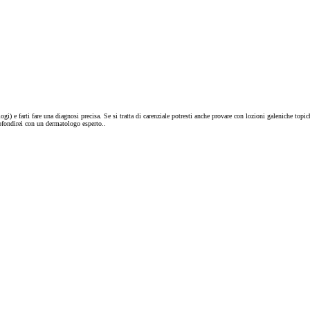
i) e farti fare una diagnosi precisa. Se si tratta di carenziale potresti anche provare con lozioni galeniche top
ofondirei con un dermatologo esperto..