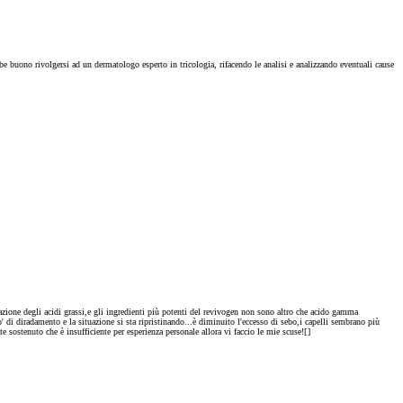
be buono rivolgersi ad un dermatologo esperto in tricologia, rifacendo le analisi e analizzando eventuali cause
'azione degli acidi grassi,e gli ingredienti più potenti del revivogen non sono altro che acido gamma
o' di diradamento e la situazione si sta ripristinando...è diminuito l'eccesso di sebo,i capelli sembrano più
e sostenuto che è insufficiente per esperienza personale allora vi faccio le mie scuse![
]