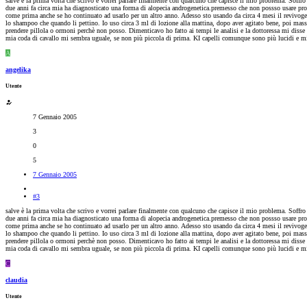
salve è la prima volta che scrivo e vorrei parlare finalmente con qualcuno che capisce il mio problema. Soffr
due anni fa circa mia ha diagnosticato una forma di alopecia androgenetica.premesso che non possso usare prodo
come prima anche se ho continuato ad usarlo per un altro anno. Adesso sto usando da circa 4 mesi il revivogen 
lo shampoo che quando li pettino. Io uso circa 3 ml di lozione alla mattina, dopo aver agitato bene, poi massa
prendere pillola o ormoni perchè non posso. Dimenticavo ho fatto ai tempi le analisi e la dottoressa mi disse c
mia coda di cavallo mi sembra uguale, se non più piccola di prima. KI capelli comunque sono più lucidi e mi
A
angelika
Utente
7 Gennaio 2005
3
0
5
7 Gennaio 2005
#3
salve è la prima volta che scrivo e vorrei parlare finalmente con qualcuno che capisce il mio problema. Soffr
due anni fa circa mia ha diagnosticato una forma di alopecia androgenetica.premesso che non possso usare prodo
come prima anche se ho continuato ad usarlo per un altro anno. Adesso sto usando da circa 4 mesi il revivogen 
lo shampoo che quando li pettino. Io uso circa 3 ml di lozione alla mattina, dopo aver agitato bene, poi massa
prendere pillola o ormoni perchè non posso. Dimenticavo ho fatto ai tempi le analisi e la dottoressa mi disse c
mia coda di cavallo mi sembra uguale, se non più piccola di prima. KI capelli comunque sono più lucidi e mi
C
claudia
Utente