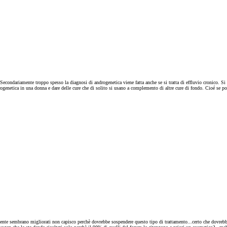
econdariamente troppo spesso la diagnosi di androgenetica viene fatta anche se si tratta di effluvio cronico. Si 
ogenetica in una donna e dare delle cure che di solito si usano a complemento di altre cure di fondo. Cioé se pon
te sembrano migliorati non capisco perchè dovrebbe sospendere questo tipo di trattamento...certo che dovrebbe f