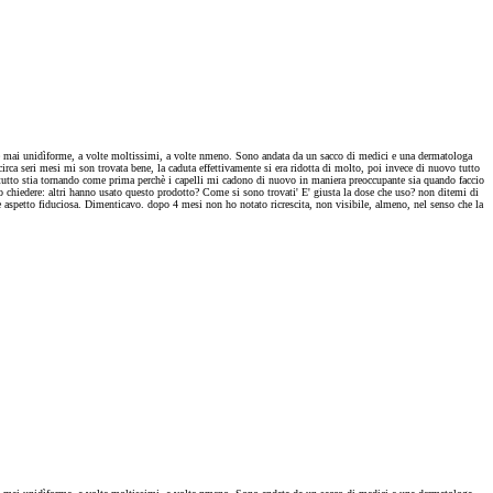
on è mai unidìforme, a volte moltissimi, a volte nmeno. Sono andata da un sacco di medici e una dermatologa
ca seri mesi mi son trovata bene, la caduta effettivamente si era ridotta di molto, poi invece di nuovo tutto
e tutto stia tornando come prima perchè i capelli mi cadono di nuovo in maniera preoccupante sia quando faccio
vo chiedere: altri hanno usato questo prodotto? Come si sono trovati' E' giusta la dose che uso? non ditemi di
zie aspetto fiduciosa. Dimenticavo. dopo 4 mesi non ho notato ricrescita, non visibile, almeno, nel senso che la