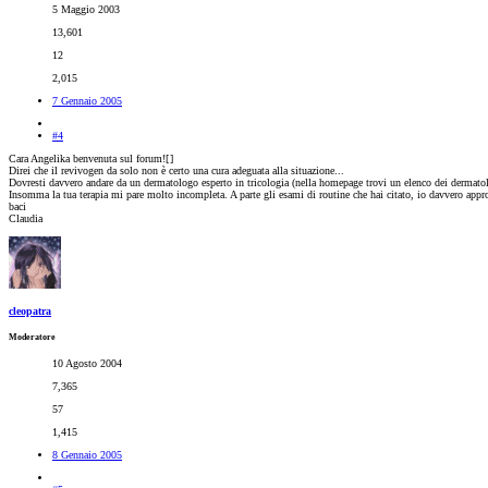
5 Maggio 2003
13,601
12
2,015
7 Gennaio 2005
#4
Cara Angelika benvenuta sul forum![
]
Direi che il revivogen da solo non è certo una cura adeguata alla situazione...
Dovresti davvero andare da un dermatologo esperto in tricologia (nella homepage trovi un elenco dei dermatolog
Insomma la tua terapia mi pare molto incompleta. A parte gli esami di routine che hai citato, io davvero appr
baci
Claudia
cleopatra
Moderatore
10 Agosto 2004
7,365
57
1,415
8 Gennaio 2005