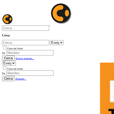
Cerca
Cerca nel titolo
Da:
Cerca
Ricerca avanzata...
Cerca nel titolo
Da:
Cerca
Avanzate...