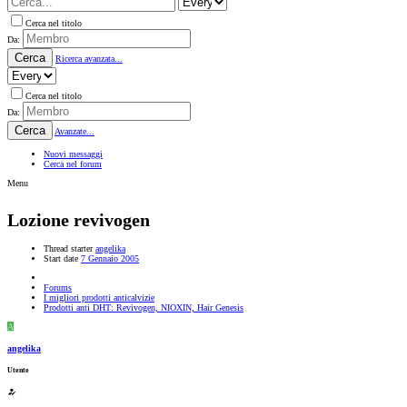
Cerca nel titolo
Da:
Cerca
Ricerca avanzata...
Cerca nel titolo
Da:
Cerca
Avanzate...
Nuovi messaggi
Cerca nel forum
Menu
Lozione revivogen
Thread starter
angelika
Start date
7 Gennaio 2005
Forums
I migliori prodotti anticalvizie
Prodotti anti DHT: Revivogen, NIOXIN, Hair Genesis
A
angelika
Utente