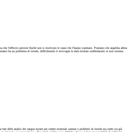
sa che l'effluvio persiste finché non si risolvono le cause che l'hanno scatenato. Poniamo che angelika abbia
iamo ha un problema di tiroide, difficilmente il revivogen le darà risultati soddisfacenti se non sistema
are delle analisi del sangue mirate per vedere eventuali carenze o problemi di tiroide ma credo sia già