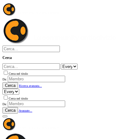
Cerca
Cerca nel titolo
Da:
Cerca
Ricerca avanzata...
Cerca nel titolo
Da:
Cerca
Avanzate...