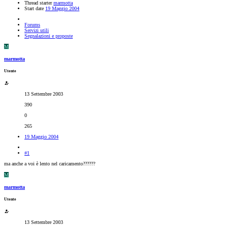
Thread starter
marmotta
Start date
19 Maggio 2004
Forums
Servizi utili
Segnalazioni e proposte
M
marmotta
Utente
13 Settembre 2003
390
0
265
19 Maggio 2004
#1
ma anche a voi è lento nel caricamento??????
M
marmotta
Utente
13 Settembre 2003