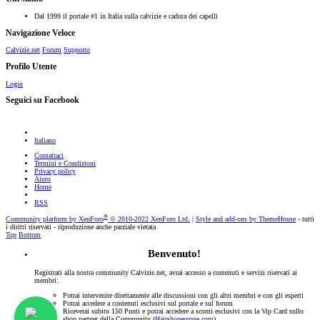
Dal 1999 il portale #1 in Italia sulla calvizie e caduta dei capelli
Navigazione Veloce
Calvizie.net
Forum
Supporto
Profilo Utente
Login
Seguici su Facebook
Italiano
Contattaci
Termini e Condizioni
Privacy policy
Aiuto
Home
RSS
®
Community platform by XenForo
© 2010-2022 XenForo Ltd.
|
Style and add-ons by ThemeHouse
- tutti
i diritti riservati - riproduzione anche parziale vietata
Top
Bottom
Benvenuto!
Registrati alla nostra community Calvizie.net, avrai accesso a contenuti e servizi riservati ai
membri:
Potrai intervenire direttamente alle discussioni con gli altri membri e con gli esperti
Potrai accedere a contenuti esclusivi sul portale e sul forum
Riceverai subito 150 Punti e potrai accedere a sconti esclusivi con la Vip Card sullo
shop partner della Community (
Hairshopeurope.com
)