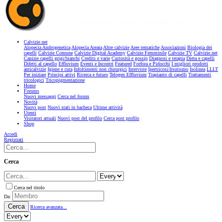
Calvizie.net
Alopecia Androgenetica
Alopecia Areata
Altre calvizie
Aree tematiche
Associazioni
Biologia dei
capelli
Calvizie Comune
Calvizie Digital Academy
Calvizie Femminile
Calvizie TV
Calvizie.net
Canizie capelli grigi/bianchi
Credits e varie
Curiosità e gossip
Diagnosi e terapia
Dieta e capelli
Difetti al capello
Effluvium
Eventi e Incontri
Featured
Forfora e Pidocchi
I migliori prodotti
anticalvizie
Igiene e cura
Infoltimenti non chirurgici
Interviste
Ipertricosi/Irsutismo
Isolinea
LLLT
Per iniziare
Principi attivi
Ricerca e futuro
Telogen Effluvium
Trapianto di capelli
Trattamenti
tricologici
Tricopigmentazione
Home
Forums
Nuovi messaggi
Cerca nel forum
Novità
Nuovi post
Nuovi stati in bacheca
Ultime attività
Utenti
Visitatori attuali
Nuovi post del profilo
Cerca post profilo
Shop
Accedi
Registrati
Cerca
Cerca nel titolo
Da:
Cerca
Ricerca avanzata...