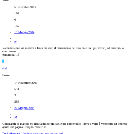
5 Settembre 2003
120
0
165
19 Maggio 2004
#4
la connessione via modem è lenta ma cmq il caricamento del sito nn è tra i piu veloci, ad esempio la
concorrenza...
ehmmmm....[
]
S
sly1
Utente
14 Novembre 2003
594
3
265
20 Maggio 2004
#5
Collegarmi di mattina mi risulta molto piu facile del pomeriggio...dove a volte è veramente un impresa
aprire una pagina!Cmq ho l'adsl!ciao
Devi effettuare il login o registrarti per postare qui.