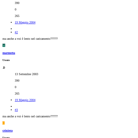
390
0
265
19 Maggio 2004
#2
ma anche a voi è lento nel caricamento??????
M
marmotta
Utente
13 Settembre 2003
390
0
265
19 Maggio 2004
#3
ma anche a voi è lento nel caricamento??????
C
criniera
Utente