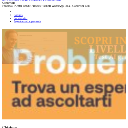
Condividi:
Facebook
Twitter
Reddit
Pinterest
Tumblr
WhatsApp
Email
Condividi
Link
Forums
Servizi utili
Segnalazioni e proposte
Chi siamo