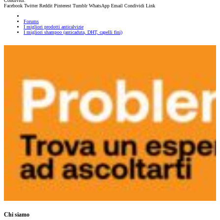
Condividi:
Facebook
Twitter
Reddit
Pinterest
Tumblr
WhatsApp
Email
Condividi
Link
Forums
I migliori prodotti anticalvizie
I migliori shampoo (anticaduta, DHT, capelli fini)
Chi siamo