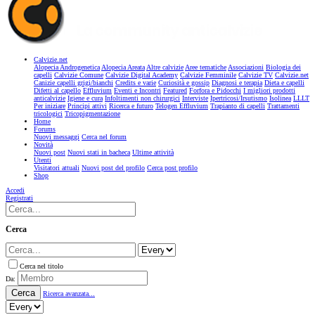
Calvizie.net
Alopecia Androgenetica
Alopecia Areata
Altre calvizie
Aree tematiche
Associazioni
Biologia dei
capelli
Calvizie Comune
Calvizie Digital Academy
Calvizie Femminile
Calvizie TV
Calvizie.net
Canizie capelli grigi/bianchi
Credits e varie
Curiosità e gossip
Diagnosi e terapia
Dieta e capelli
Difetti al capello
Effluvium
Eventi e Incontri
Featured
Forfora e Pidocchi
I migliori prodotti
anticalvizie
Igiene e cura
Infoltimenti non chirurgici
Interviste
Ipertricosi/Irsutismo
Isolinea
LLLT
Per iniziare
Principi attivi
Ricerca e futuro
Telogen Effluvium
Trapianto di capelli
Trattamenti
tricologici
Tricopigmentazione
Home
Forums
Nuovi messaggi
Cerca nel forum
Novità
Nuovi post
Nuovi stati in bacheca
Ultime attività
Utenti
Visitatori attuali
Nuovi post del profilo
Cerca post profilo
Shop
Accedi
Registrati
Cerca
Cerca nel titolo
Da:
Cerca
Ricerca avanzata...