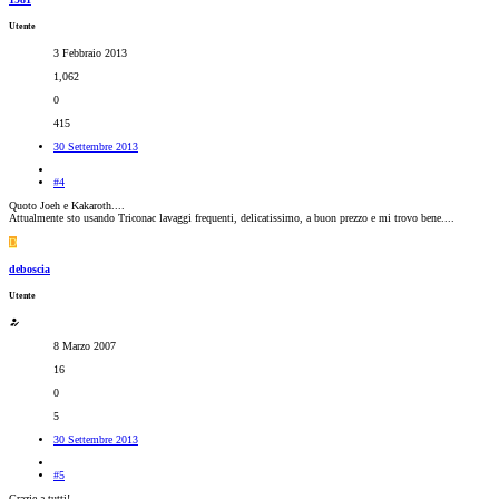
Utente
3 Febbraio 2013
1,062
0
415
30 Settembre 2013
#4
Quoto Joeh e Kakaroth....
Attualmente sto usando Triconac lavaggi frequenti, delicatissimo, a buon prezzo e mi trovo bene....
D
deboscia
Utente
8 Marzo 2007
16
0
5
30 Settembre 2013
#5
Grazie a tutti!