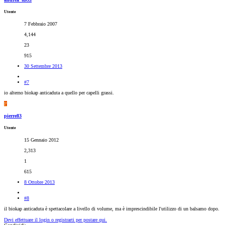
Utente
7 Febbraio 2007
4,144
23
915
30 Settembre 2013
#7
io alterno biokap anticaduta a quello per capelli grassi.
P
pierre83
Utente
15 Gennaio 2012
2,313
1
615
8 Ottobre 2013
#8
il biokap anticaduta è spettacolare a livello di volume, ma è imprescindibile l'utilizzo di un balsamo dopo.
Devi effettuare il login o registrarti per postare qui.