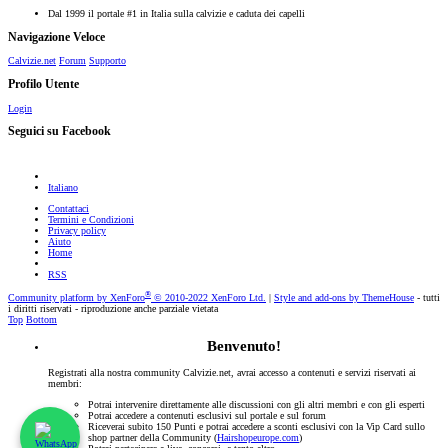
Dal 1999 il portale #1 in Italia sulla calvizie e caduta dei capelli
Navigazione Veloce
Calvizie.net
Forum
Supporto
Profilo Utente
Login
Seguici su Facebook
Italiano
Contattaci
Termini e Condizioni
Privacy policy
Aiuto
Home
RSS
®
Community platform by XenForo
© 2010-2022 XenForo Ltd.
|
Style and add-ons by ThemeHouse
- tutti
i diritti riservati - riproduzione anche parziale vietata
Top
Bottom
Benvenuto!
Registrati alla nostra community Calvizie.net, avrai accesso a contenuti e servizi riservati ai
membri:
Potrai intervenire direttamente alle discussioni con gli altri membri e con gli esperti
Potrai accedere a contenuti esclusivi sul portale e sul forum
Riceverai subito 150 Punti e potrai accedere a sconti esclusivi con la Vip Card sullo
shop partner della Community (
Hairshopeurope.com
)