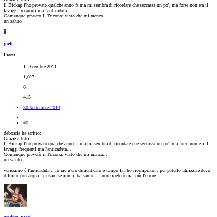
Il Biokap l'ho provato qualche anno fa ma mi sembra di ricordare che seccasse un po', ma forse non era il
lavaggi frequenti ma l'anticaduta...
Comunque proverò il Triconac visto che mi manca...
un saluto
J
joeh
Utente
1 Dicembre 2011
1,027
6
415
30 Settembre 2013
#6
deboscia ha scritto:
Grazie a tutti!
Il Biokap l'ho provato qualche anno fa ma mi sembra di ricordare che seccasse un po', ma forse non era il
lavaggi frequenti ma l'anticaduta...
Comunque proverò il Triconac visto che mi manca...
un saluto
verissimo è l'anticaduta... io me n'ero dimenticato e tempo fa l'ho ricomprato... per poterlo utilizzare devo
diluirlo con acqua...e usare sempre il balsamo..... non ripeterò mai più l'errore...
andrea_tucci