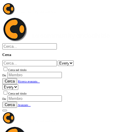
Cerca
Cerca nel titolo
Da:
Cerca
Ricerca avanzata...
Cerca nel titolo
Da:
Cerca
Avanzate...