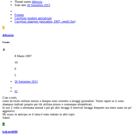
Thread starter
deboscia
Start date
30 Settembre 2013
Forums
I migliori prodotti anticalvizie
I migliori shampoo (anticaduta, DHT, capelli fini)
D
deboscia
Utente
8 Marzo 2007
16
0
5
30 Settembre 2013
#1
Ciao a tutti,
come da titolo utilizzo minox e dunque sono costretto a lavaggi giornalieri. Vorrei capire se ci sono
shampoo indicati proprio per chi utilizza minox o comunque ultradelicati.
Io uso 2 volte a settimana nizoral e per gli altri lavaggi il restivoil lavaggi frequenti ma temo siano un po'
aggressivi.
Mi scuso in anticipo se il tema è stato trattato in altri topic
Saluti
K
kakaroth86