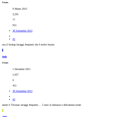
Utente
9 Marzo 2012
3,291
77
915
30 Settembre 2013
#2
usa il biokap lavaggi frequenti che è molto buono.
J
joeh
Utente
1 Dicembre 2011
1,027
6
415
30 Settembre 2013
#3
anche il Triconac lavaggi frequenti.... 5 euro in farmacia e delicatezza totale
1
1981