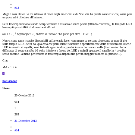
#13
Meglio così Onice, io mi riferivo al casco degli americani e di Noel che ha queste caratteristiche, ossia pesa
un poco ed è chiodato all'interno...
Se il lasercap funziona stando semplicemente a distanza e senza pesare (attendo conferma), le lampade LED
hanno più possibilità di dimostrarsi efficaci...
(ok HGF, è hepatocyte GF, andavo di fretta e l'ho preso per altro...FGF...).
Non ci sono tante ricerche disponibili sulla terapia laser, comunque ce ne sono altrettante se non di più
sulla terapia LED...se tu hai qualcosa che parli scientificamente e specificamente della differenza tra laser e
LED in merito ai capelli, sarei lieto di approfondire, perché io non ho trovato nulla (tieni conto che la
differenza di costo sarebbe 10 volte inferiore a favore dei LED e quindi spaccare il capello in 4 avrebbe
senso eccome...almeno per rendere la fototerapia disponibile per un maggior numero di persone...).
Ciao
MA - r l i n
N
nonlosoaaa
Utente
20 Ottobre 2012
654
1
265
21 Dicembre 2013
#14