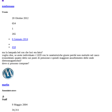
N
nonlosoaaa
Utente
20 Ottobre 2012
654
1
265
6 Gennaio 2014
#18
ma la lampada led con che luci era fatta?
voglio dire, se avete individuato i LED con le caratteristiche giuste perchè non metterle nel casco
(considerato quanto detto sui punti di pressione e quindi maggiore assorbimento delle onde
elettromagnetiche)?
dove si possono comprare?
marlin
Amministratore
Staff
9 Maggio 2004
34,311