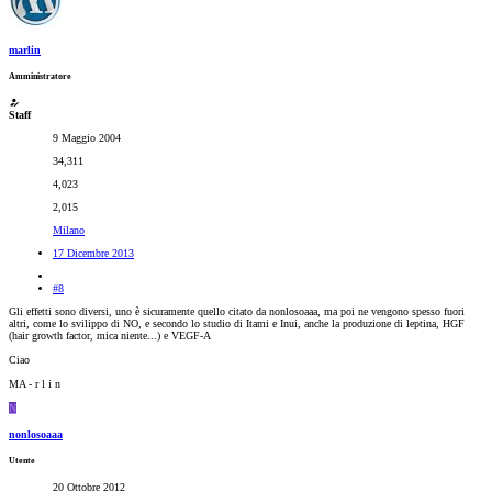
marlin
Amministratore
Staff
9 Maggio 2004
34,311
4,023
2,015
Milano
17 Dicembre 2013
#8
Gli effetti sono diversi, uno è sicuramente quello citato da nonlosoaaa, ma poi ne vengono spesso fuori
altri, come lo svilippo di NO, e secondo lo studio di Itami e Inui, anche la produzione di leptina, HGF
(hair growth factor, mica niente...) e VEGF-A
Ciao
MA - r l i n
N
nonlosoaaa
Utente
20 Ottobre 2012