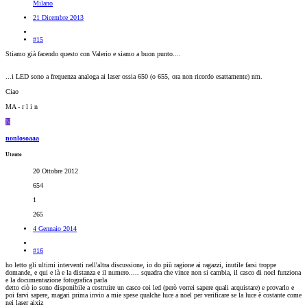
Milano
21 Dicembre 2013
#15
Stiamo già facendo questo con Valerio e siamo a buon punto....
...i LED sono a frequenza analoga ai laser ossia 650 (o 655, ora non ricordo esattamente) nm.
Ciao
MA - r l i n
N
nonlosoaaa
Utente
20 Ottobre 2012
654
1
265
4 Gennaio 2014
#16
ho letto gli ultimi interventi nell'altra discussione, io do più ragione ai ragazzi, inutile farsi troppe
domande, e qui e là e la distanza e il numero..... squadra che vince non si cambia, il casco di noel funziona
e la documentazione fotografica parla
detto ciò io sono disponibile a costruire un casco coi led (però vorrei sapere quali acquistare) e provarlo e
poi farvi sapere, magari prima invio a mie spese qualche luce a noel per verificare se la luce è costante come
nei laser aixiz