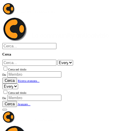
Cerca
Cerca nel titolo
Da:
Cerca
Ricerca avanzata...
Cerca nel titolo
Da:
Cerca
Avanzate...