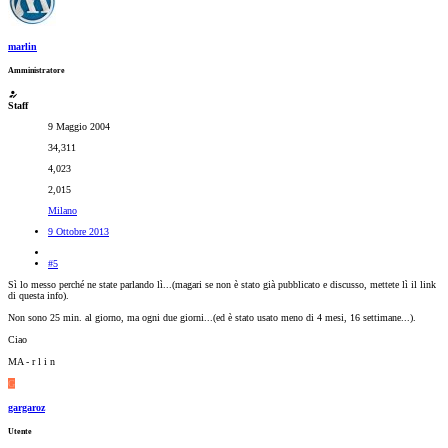
marlin
Amministratore
Staff
9 Maggio 2004
34,311
4,023
2,015
Milano
9 Ottobre 2013
#5
Sì lo messo perché ne state parlando lì...(magari se non è stato già pubblicato e discusso, mettete lì il link
di questa info).
Non sono 25 min. al giorno, ma ogni due giorni...(ed è stato usato meno di 4 mesi, 16 settimane...).
Ciao
MA - r l i n
G
gargaroz
Utente