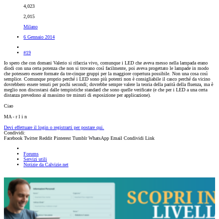
4,023
2,015
Milano
6 Gennaio 2014
#19
Io spero che con domani Valerio si rifaccia vivo, comunque i LED che aveva messo nella lampada erano
diodi con una certa potenza che non si trovano così facilmente, poi aveva progettato le lampade in modo
che potessero essere formate da tre-cinque gruppi per la maggiore copertura possibile. Non una cosa così
semplice. Comunque proprio perché i LED sono più potenti non è consigliabile il casco perché da vicino
dovrebbero essere tenuti per pochi secondi; dovrebbe sempre valere la teoria della parità della fluenza, ma è
meglio non discostarsi dalle tempistiche standard che sono quelle verificate (e che per i LED a una certa
distanza prevedono al massimo tre minuti di esposizione per applicazione).
Ciao
MA - r l i n
Devi effettuare il login o registrarti per postare qui.
Condividi:
Facebook
Twitter
Reddit
Pinterest
Tumblr
WhatsApp
Email
Condividi
Link
Forums
Servizi utili
Notizie da Calvizie.net