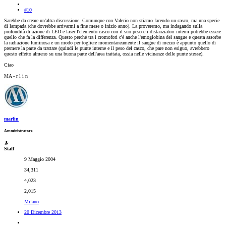
#10
Sarebbe da creare un'altra discussione. Comunque con Valerio non stiamo facendo un casco, ma una specie
di lampada (che dovrebbe arrivarmi a fine mese o inizio anno). La proveremo, ma indagando sulla
profondità di azione di LED e laser l'elemento casco con il suo peso e i distanziatori interni potrebbe essere
quello che fa la differenza. Questo perché tra i cromofori c'è anche l'emoglobina del sangue e questa assorbe
la radiazione luminosa e un modo per togliere momentaneamente il sangue di mezzo è appunto quello di
premere la parte da trattare (quindi le punte interne e il peso del casco, che pare non esiguo, avrebbero
questo effetto almeno su una buona parte dell'area trattata, ossia nelle vicinanze delle punte stesse).
Ciao
MA - r l i n
marlin
Amministratore
Staff
9 Maggio 2004
34,311
4,023
2,015
Milano
20 Dicembre 2013