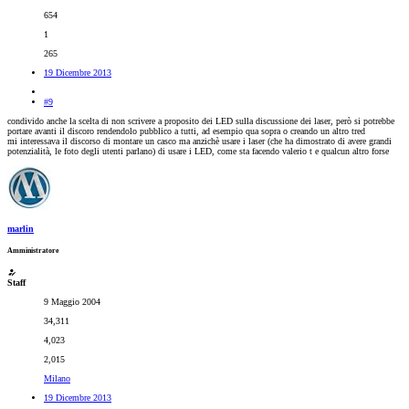
654
1
265
19 Dicembre 2013
#9
condivido anche la scelta di non scrivere a proposito dei LED sulla discussione dei laser, però si potrebbe
portare avanti il discoro rendendolo pubblico a tutti, ad esempio qua sopra o creando un altro tred
mi interessava il discorso di montare un casco ma anzichè usare i laser (che ha dimostrato di avere grandi
potenzialità, le foto degli utenti parlano) di usare i LED, come sta facendo valerio t e qualcun altro forse
marlin
Amministratore
Staff
9 Maggio 2004
34,311
4,023
2,015
Milano
19 Dicembre 2013