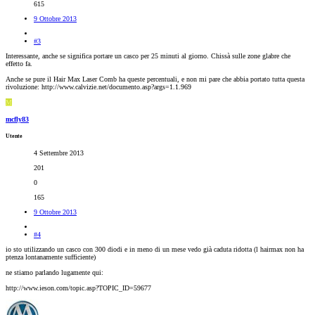
615
9 Ottobre 2013
#3
Interessante, anche se significa portare un casco per 25 minuti al giorno. Chissà sulle zone glabre che
effetto fa.
Anche se pure il Hair Max Laser Comb ha queste percentuali, e non mi pare che abbia portato tutta questa
rivoluzione: http://www.calvizie.net/documento.asp?args=1.1.969
M
mcfly83
Utente
4 Settembre 2013
201
0
165
9 Ottobre 2013
#4
io sto utilizzando un casco con 300 diodi e in meno di un mese vedo già caduta ridotta (l hairmax non ha
ptenza lontanamente sufficiente)
ne stiamo parlando lugamente qui:
http://www.ieson.com/topic.asp?TOPIC_ID=59677