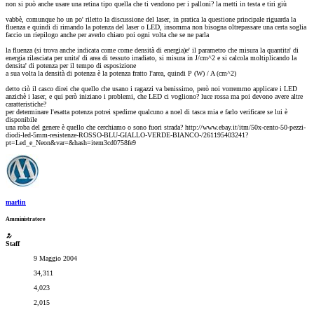
non si può anche usare una retina tipo quella che ti vendono per i palloni? la metti in testa e tiri giù
vabbè, comunque ho un po' riletto la discussione del laser, in pratica la questione principale riguarda la
fluenza e quindi di rimando la potenza del laser o LED, insomma non bisogna oltrepassare una certa soglia
faccio un riepilogo anche per averlo chiaro poi ogni volta che se ne parla
la fluenza (si trova anche indicata come come densità di energia)e' il parametro che misura la quantita' di
energia rilasciata per unita' di area di tessuto irradiato, si misura in J/cm^2 e si calcola moltiplicando la
densita' di potenza per il tempo di esposizione
a sua volta la densità di potenza è la potenza fratto l'area, quindi P (W) / A (cm^2)
detto ciò il casco direi che quello che usano i ragazzi va benissimo, però noi vorremmo applicare i LED
anzichè i laser, e qui però iniziano i problemi, che LED ci vogliono? luce rossa ma poi devono avere altre
caratteristiche?
per determinare l'esatta potenza potrei spedirne qualcuno a noel di tasca mia e farlo verificare se lui è
disponibile
una roba del genere è quello che cerchiamo o sono fuori strada? http://www.ebay.it/itm/50x-cento-50-pezzi-
diodi-led-5mm-resistenze-ROSSO-BLU-GIALLO-VERDE-BIANCO-/261195403241?
pt=Led_e_Neon&var=&hash=item3cd0758fe9
marlin
Amministratore
Staff
9 Maggio 2004
34,311
4,023
2,015