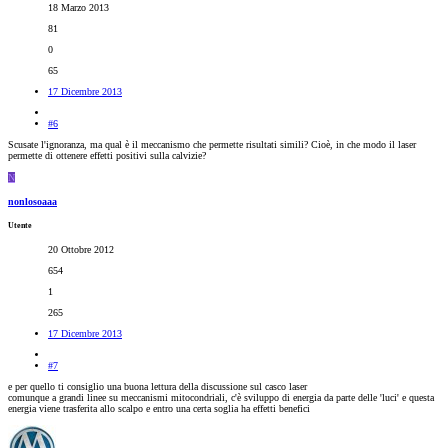
18 Marzo 2013
81
0
65
17 Dicembre 2013
#6
Scusate l'ignoranza, ma qual è il meccanismo che permette risultati simili? Cioè, in che modo il laser
permette di ottenere effetti positivi sulla calvizie?
N
nonlosoaaa
Utente
20 Ottobre 2012
654
1
265
17 Dicembre 2013
#7
e per quello ti consiglio una buona lettura della discussione sul casco laser
comunque a grandi linee su meccanismi mitocondriali, c'è sviluppo di energia da parte delle 'luci' e questa
energia viene trasferita allo scalpo e entro una certa soglia ha effetti benefici