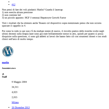
#12
Non pensi di fare dei voli pindarici Marlin? Guarda il lasercap:
1) non esercita alcuna pressione
2) non contiene led
3) un piccolo appunto: HGF è semmai Hepatocyte Growth Factor
Visti i risultati che ha ottenuto anche Tesauro col dispositivo sopra menzionato penso che non occorra
spaccare il cappello in 4.
Per come la vedo io qui non c'è da studiare niente di nuovo, il risvolto pratico delle ricerche svolte negli
ultimi decenni sulla terapia laser sono già state brillantemente messe in atto, quindi per quanto si possa
disquisire sulla questione, ci sono già addetti ai lavori che hanno fatto ciò con strumenti idonei e con studi
clinici nell'arco di molto tempo.
marlin
Amministratore
Staff
9 Maggio 2004
34,311
4,023
2,015
Milano
20 Dicembre 2013