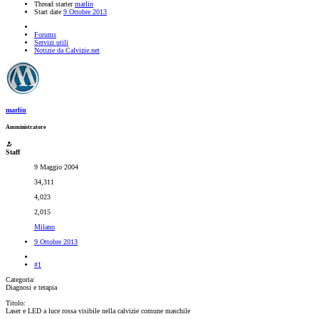
Thread starter
marlin
Start date
9 Ottobre 2013
Forums
Servizi utili
Notizie da Calvizie.net
marlin
Amministratore
Staff
9 Maggio 2004
34,311
4,023
2,015
Milano
9 Ottobre 2013
#1
Categoria:
Diagnosi e terapia
Titolo:
Laser e LED a luce rossa visibile nella calvizie comune maschile