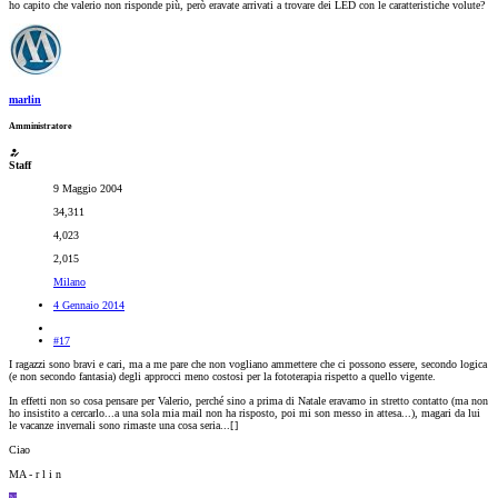
ho capito che valerio non risponde più, però eravate arrivati a trovare dei LED con le caratteristiche volute?
marlin
Amministratore
Staff
9 Maggio 2004
34,311
4,023
2,015
Milano
4 Gennaio 2014
#17
I ragazzi sono bravi e cari, ma a me pare che non vogliano ammettere che ci possono essere, secondo logica
(e non secondo fantasia) degli approcci meno costosi per la fototerapia rispetto a quello vigente.
In effetti non so cosa pensare per Valerio, perché sino a prima di Natale eravamo in stretto contatto (ma non
ho insistito a cercarlo...a una sola mia mail non ha risposto, poi mi son messo in attesa...), magari da lui
le vacanze invernali sono rimaste una cosa seria...[
]
Ciao
MA - r l i n