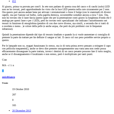
#11
Sì giusto, prima va provata per com'è. In rete non parlano di questa cosa del casco e di caschi (solo) LED
non ne ho trovati, però approfondendo ho visto che la luce LED penetra nella cute sicuramente per 2 mm.
Ora questo può ancora andare bene per attivare i miniaturizzati o forse il bulge (con le staminali) di diversi
capelli, ma per l'azione sul bulbo, sulla papilla dermica, occorrerebbe scendere ancora a circa 7 mm. Ora,
non ho trovato che il laser faccia questo (pare che per la penetrazione conti giusto la lunghezza d'onda che è
analoga per questi laser e per i LED), però ho trovato testi specializzati che indicano l'assorbimento nei
tessuti in funzione di emoglobina (peraltro di con due curve diverse, ma simili, a seconda che si tratti di
e.ossidata o meno...)e colore della pelle (e anche acqua, che però da più problemi con le frequenze
infrarosse).
Quindi la penetrazione dipende dal tipo di tessuto irradiato e quando la si vuole aumentare si consiglia di
premere la parte da trattare per far defluire il sangue ai lati. Il casco col suo peso potrebbe servire proprio a
questo.
Per le lampade non so, magari funzionano lo stesso, ma io di tutta prima avevo pensato a stringere il capo
con pellicola trasparente[
], anche se devo dire premere omogeneamente una vasta area non credo possa
efficacemente dissanguare la parte trattata, invece i dentini di un casco pesante possono fare il tutto meglio,
anche se il dissanguamento è localizzato e non esteso, però è moltiplicato per tanti punti.
Ciao
MA - r l i n
O
onicebianco
Utente
19 Ottobre 2010
207
0
165
20 Dicembre 2013