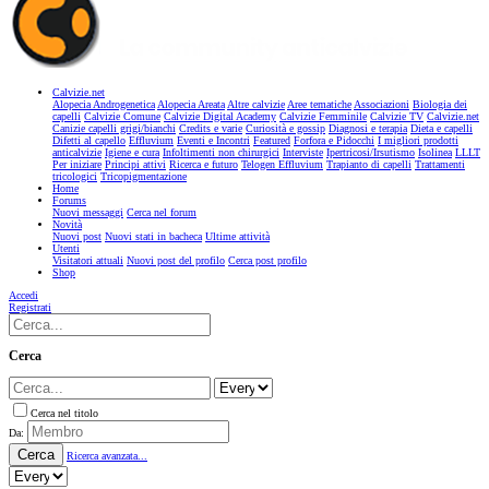
Calvizie.net
Alopecia Androgenetica
Alopecia Areata
Altre calvizie
Aree tematiche
Associazioni
Biologia dei
capelli
Calvizie Comune
Calvizie Digital Academy
Calvizie Femminile
Calvizie TV
Calvizie.net
Canizie capelli grigi/bianchi
Credits e varie
Curiosità e gossip
Diagnosi e terapia
Dieta e capelli
Difetti al capello
Effluvium
Eventi e Incontri
Featured
Forfora e Pidocchi
I migliori prodotti
anticalvizie
Igiene e cura
Infoltimenti non chirurgici
Interviste
Ipertricosi/Irsutismo
Isolinea
LLLT
Per iniziare
Principi attivi
Ricerca e futuro
Telogen Effluvium
Trapianto di capelli
Trattamenti
tricologici
Tricopigmentazione
Home
Forums
Nuovi messaggi
Cerca nel forum
Novità
Nuovi post
Nuovi stati in bacheca
Ultime attività
Utenti
Visitatori attuali
Nuovi post del profilo
Cerca post profilo
Shop
Accedi
Registrati
Cerca
Cerca nel titolo
Da:
Cerca
Ricerca avanzata...