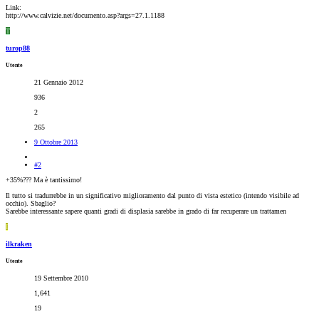
Link:
http://www.calvizie.net/documento.asp?args=27.1.1188
T
turop88
Utente
21 Gennaio 2012
936
2
265
9 Ottobre 2013
#2
+35%??? Ma è tantissimo!
Il tutto si tradurrebbe in un significativo miglioramento dal punto di vista estetico (intendo visibile ad
occhio). Sbaglio?
Sarebbe interessante sapere quanti gradi di displasia sarebbe in grado di far recuperare un trattamen
I
ilkraken
Utente
19 Settembre 2010
1,641
19