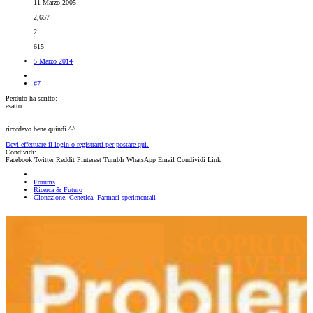
11 Marzo 2005
2,657
2
615
5 Marzo 2014
#7
Perduto ha scritto:
esatto
ricordavo bene quindi ^^
Devi effettuare il login o registrarti per postare qui.
Condividi:
Facebook
Twitter
Reddit
Pinterest
Tumblr
WhatsApp
Email
Condividi
Link
Forums
Ricerca & Futuro
Clonazione, Genetica, Farmaci sperimentali