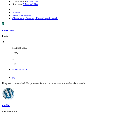
Thread starter
manuchao
Start date
5 Marzo 2014
Forums
Ricerca & Futuro
Clonazione, Genetica, Farmaci sperimentali
M
manuchao
Utente
5 Luglio 2007
1,254
1
415
5 Marzo 2014
#1
Di questo che ne dite? Ho provato a fare un cerca nel sito ma nn ho visto traccia....
marlin
Amministratore