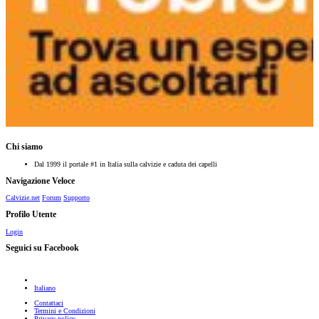
Chi siamo
Dal 1999 il portale #1 in Italia sulla calvizie e caduta dei capelli
Navigazione Veloce
Calvizie.net
Forum
Supporto
Profilo Utente
Login
Seguici su Facebook
Italiano
Contattaci
Termini e Condizioni
Privacy policy