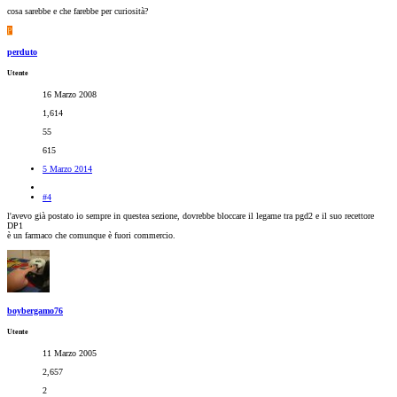
cosa sarebbe e che farebbe per curiosità?
P
perduto
Utente
16 Marzo 2008
1,614
55
615
5 Marzo 2014
#4
l'avevo già postato io sempre in questea sezione, dovrebbe bloccare il legame tra pgd2 e il suo recettore
DP1
è un farmaco che comunque è fuori commercio.
boybergamo76
Utente
11 Marzo 2005
2,657
2