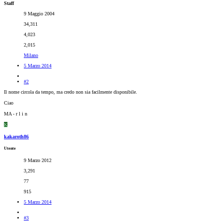
Staff
9 Maggio 2004
34,311
4,023
2,015
Milano
5 Marzo 2014
#2
Il nome circola da tempo, ma credo non sia facilmente disponibile.
Ciao
MA - r l i n
K
kakaroth86
Utente
9 Marzo 2012
3,291
77
915
5 Marzo 2014
#3