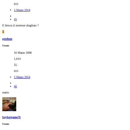
615
5 Marzo 2014
#5
E blocca il recettore sbagliato ?
P
perduto
Utente
16 Marzo 2008
1,614
55
615
5 Marzo 2014
#6
esatto
boybergamo76
Utente