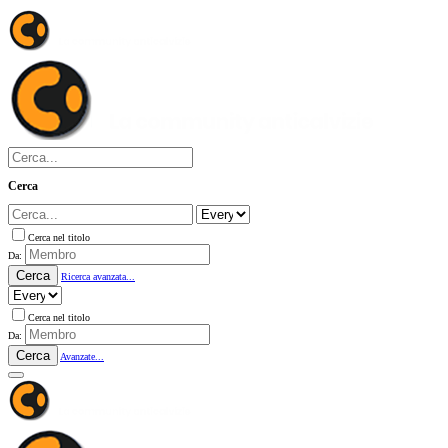
Cerca
Cerca nel titolo
Da:
Cerca
Ricerca avanzata...
Cerca nel titolo
Da:
Cerca
Avanzate...