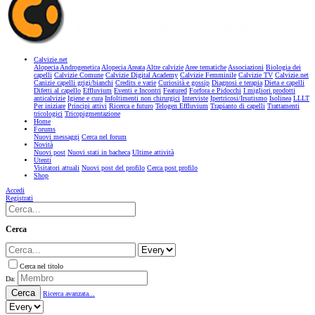
Calvizie.net
Alopecia Androgenetica
Alopecia Areata
Altre calvizie
Aree tematiche
Associazioni
Biologia dei
capelli
Calvizie Comune
Calvizie Digital Academy
Calvizie Femminile
Calvizie TV
Calvizie.net
Canizie capelli grigi/bianchi
Credits e varie
Curiosità e gossip
Diagnosi e terapia
Dieta e capelli
Difetti al capello
Effluvium
Eventi e Incontri
Featured
Forfora e Pidocchi
I migliori prodotti
anticalvizie
Igiene e cura
Infoltimenti non chirurgici
Interviste
Ipertricosi/Irsutismo
Isolinea
LLLT
Per iniziare
Principi attivi
Ricerca e futuro
Telogen Effluvium
Trapianto di capelli
Trattamenti
tricologici
Tricopigmentazione
Home
Forums
Nuovi messaggi
Cerca nel forum
Novità
Nuovi post
Nuovi stati in bacheca
Ultime attività
Utenti
Visitatori attuali
Nuovi post del profilo
Cerca post profilo
Shop
Accedi
Registrati
Cerca
Cerca nel titolo
Da:
Cerca
Ricerca avanzata...