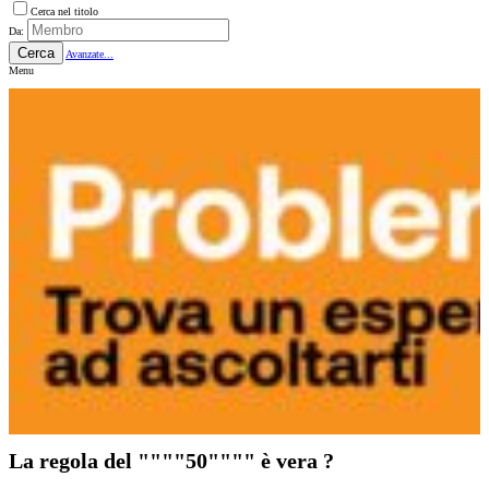
Cerca nel titolo
Da:
Cerca
Avanzate...
Menu
La regola del """"50"""" è vera ?