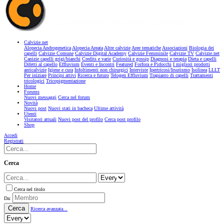
Calvizie.net
Alopecia Androgenetica
Alopecia Areata
Altre calvizie
Aree tematiche
Associazioni
Biologia dei
capelli
Calvizie Comune
Calvizie Digital Academy
Calvizie Femminile
Calvizie TV
Calvizie.net
Canizie capelli grigi/bianchi
Credits e varie
Curiosità e gossip
Diagnosi e terapia
Dieta e capelli
Difetti al capello
Effluvium
Eventi e Incontri
Featured
Forfora e Pidocchi
I migliori prodotti
anticalvizie
Igiene e cura
Infoltimenti non chirurgici
Interviste
Ipertricosi/Irsutismo
Isolinea
LLLT
Per iniziare
Principi attivi
Ricerca e futuro
Telogen Effluvium
Trapianto di capelli
Trattamenti
tricologici
Tricopigmentazione
Home
Forums
Nuovi messaggi
Cerca nel forum
Novità
Nuovi post
Nuovi stati in bacheca
Ultime attività
Utenti
Visitatori attuali
Nuovi post del profilo
Cerca post profilo
Shop
Accedi
Registrati
Cerca
Cerca nel titolo
Da:
Cerca
Ricerca avanzata...