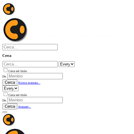
Cerca
Cerca nel titolo
Da:
Cerca
Ricerca avanzata...
Cerca nel titolo
Da:
Cerca
Avanzate...