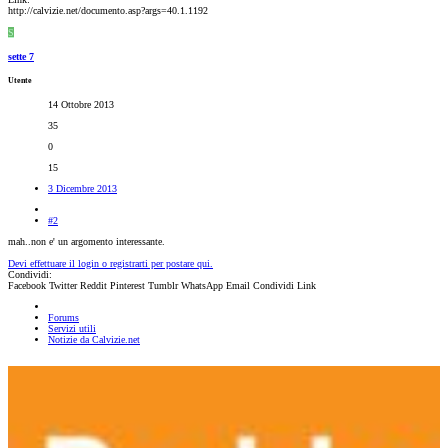
http://calvizie.net/documento.asp?args=40.1.1192
S
sette 7
Utente
14 Ottobre 2013
35
0
15
3 Dicembre 2013
#2
mah..non e' un argomento interessante.
Devi effettuare il login o registrarti per postare qui.
Condividi:
Facebook
Twitter
Reddit
Pinterest
Tumblr
WhatsApp
Email
Condividi
Link
Forums
Servizi utili
Notizie da Calvizie.net