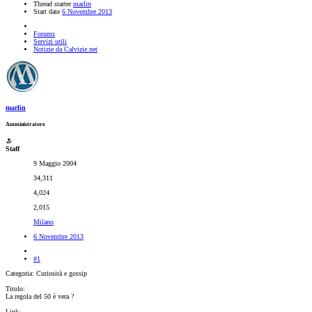
Thread starter
marlin
Start date
6 Novembre 2013
Forums
Servizi utili
Notizie da Calvizie.net
marlin
Amministratore
Staff
9 Maggio 2004
34,311
4,024
2,015
Milano
6 Novembre 2013
#1
Categoria: Curiosità e gossip
Titolo:
La regola del 50 è vera ?
Link: